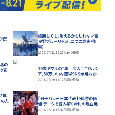
優勝しても、消えるかもしれない――富
が接
良野ブルーリッジ、二つの真実（後
編）
2026/07/21 15:25
話題の投稿
、北の
19歳ヤマルの“年上恋人♡”ガルシ
つの真
ア、50万いいね獲得SNS爆跳ねか
2026/07/20 11:12
話題の投稿
28年
【男子バレー日本代表】9連勝の価
チの人
値 データで読み解くVNLの現在地
2026/07/16 16:42
話題の投稿