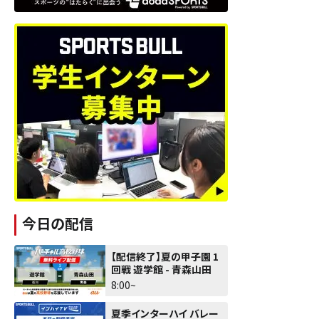
今日の配信
【配信終了】夏の甲子園 1
回戦 遊学館 - 青森山田
8:00~
夏季インターハイ バレー