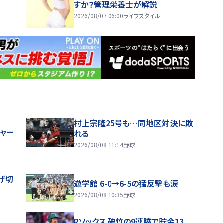
すか？管理栄養士が解説
2026/08/07 06:00
ライフスタイル
村上宗隆25号も…同地区対決に敗
ジャー
れる
2026/08/08 11:14
野球
げ切
遊学館 6-0→6-5の猛反撃も涙
2026/08/08 10:35
野球
Rソックス 破竹の9連勝で貯金13