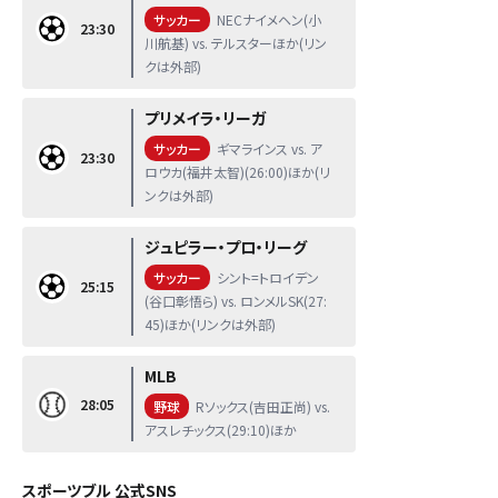
サッカー
NECナイメヘン(小
23:30
川航基) vs. テルスターほか(リン
クは外部)
プリメイラ・リーガ
サッカー
ギマラインス vs. ア
23:30
ロウカ(福井太智)(26:00)ほか(リ
ンクは外部)
ジュピラー・プロ・リーグ
サッカー
シント=トロイデン
25:15
(谷口彰悟ら) vs. ロンメルSK(27:
45)ほか(リンクは外部)
MLB
28:05
野球
Rソックス(吉田正尚) vs.
アスレチックス(29:10)ほか
スポーツブル 公式SNS