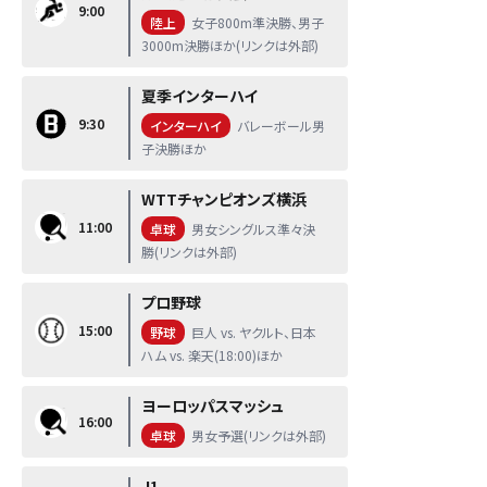
9:00
陸上
女子800m準決勝、男子
3000m決勝ほか(リンクは外部)
夏季インターハイ
9:30
インターハイ
バレーボール男
子決勝ほか
WTTチャンピオンズ横浜
11:00
卓球
男女シングルス準々決
勝(リンクは外部)
プロ野球
15:00
野球
巨人 vs. ヤクルト、日本
ハム vs. 楽天(18:00)ほか
ヨーロッパスマッシュ
16:00
卓球
男女予選(リンクは外部)
J1