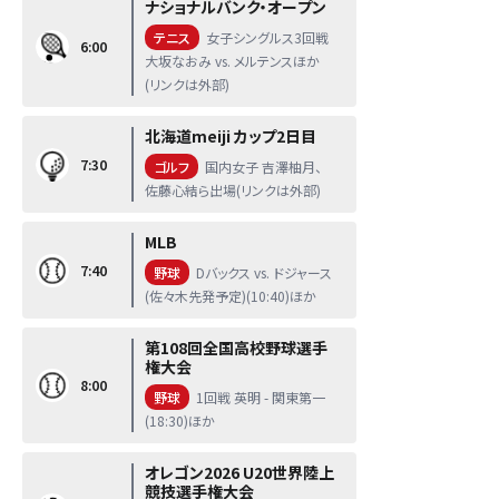
ナショナルバンク・オープン
テニス
女子シングルス3回戦
6:00
大坂なおみ vs. メルテンスほか
(リンクは外部)
北海道meiji カップ2日目
7:30
ゴルフ
国内女子 吉澤柚月、
佐藤心結ら出場(リンクは外部)
MLB
7:40
野球
Dバックス vs. ドジャース
(佐々木先発予定)(10:40)ほか
第108回全国高校野球選手
権大会
8:00
野球
1回戦 英明 - 関東第一
(18:30)ほか
オレゴン2026 U20世界陸上
競技選手権大会