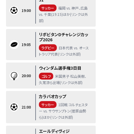
サッカー
福岡 vs. 神戸、広島
19:00
vs. 千葉(19:15)ほか(リンクは外
部)
リポビタンDチャレンジカッ
プ2026
19:05
ラグビー
日本代表 vs. オース
トラリア代表(リンクは外部)
ウィンダム選手権3日目
20:00
ゴルフ
米国男子 松山英樹、
久常涼ら出場(リンクは外部)
カラバオカップ
サッカー
1回戦 コルチェスタ
21:00
ー vs. サウサンプトン(菅原由勢
ら)ほか(リンクは外部)
エールディヴィジ