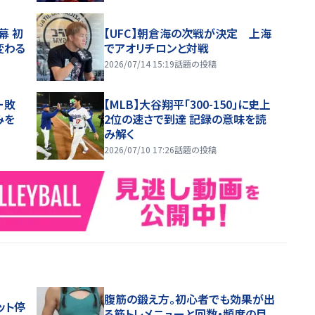
幕 初
【UFC】朝倉海の次戦が決定 上海
変わる
でアオリチロンと対戦
2026/07/14 15:19
話題の投稿
ー敗
【MLB】大谷翔平「300-150」に史上
みを
2位の速さで到達 記録の意味を読
み解く
2026/07/10 17:26
話題の投稿
腹筋の鍛え方。初心者でも効果が出
ット停
る筋トレメニューと回数・頻度の目