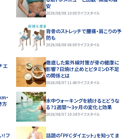
安
2026/08/08 10:00
ライフスタイル
背骨のストレッチで腰痛・肩こりの予
防も
2026/08/08 06:00
ライフスタイル
徹底した紫外線対策が骨の健康に
チエ
影響？日焼け止めとビタミンD不足
の関係とは
2026/08/07 11:40
ライフスタイル
m・
水中ウォーキングを続けるとどうな
き方
る？1週間～3ヶ月の変化と効果
2026/08/07 10:34
ライフスタイル
い！フ
話題の「PFCダイエット」を知ってま