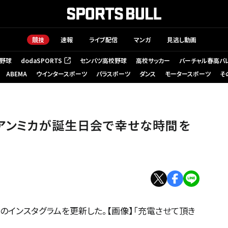
競技
速報
ライブ配信
マンガ
見逃し動画
野球
dodaSPORTS
センバツ高校野球
高校サッカー
バーチャル春高バ
（新しいタブで開く）
ABEMA
ウインタースポーツ
パラスポーツ
ダンス
モータースポーツ
そ
アンミカが誕生日会で幸せな時間を
身のインスタグラムを更新した。【画像】「充電させて頂き