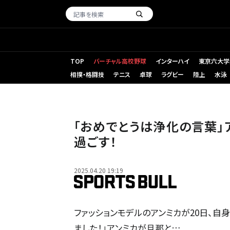
TOP
バーチャル高校野球
インターハイ
東京六大学
相撲・格闘技
テニス
卓球
ラグビー
陸上
水泳
「おめでとうは浄化の言葉」
過ごす！
2025.04.20 19:19
ファッションモデルのアンミカが20日、自
ました！」アンミカが旦那と…