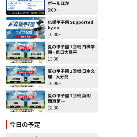
ボールほか
9:00~
応援甲子園 Supported
by au
10:30~
夏の甲子園 1回戦 白樺学
園 - 東日大昌平
13:30~
夏の甲子園 1回戦 日本文
理 - 大分商
16:00~
夏の甲子園 1回戦 英明 -
関東第一
18:30~
今日の予定