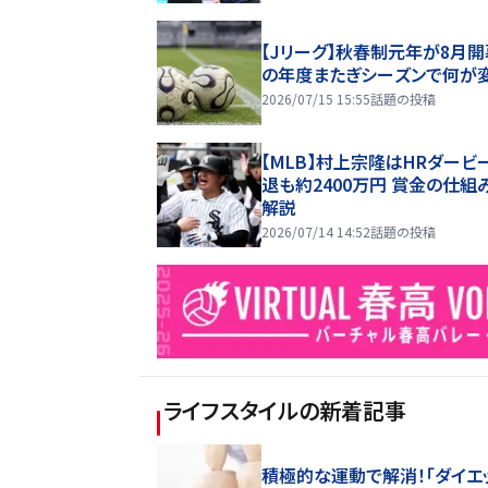
【Jリーグ】秋春制元年が8月開
の年度またぎシーズンで何が
2026/07/15 15:55
話題の投稿
【MLB】村上宗隆はHRダービ
退も約2400万円 賞金の仕組
解説
2026/07/14 14:52
話題の投稿
ライフスタイル
の新着記事
積極的な運動で解消！「ダイエ