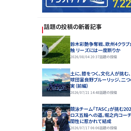
話題の投稿
の新着記事
鈴木彩艶争奪戦、欧州4クラブ
触 リーズには一度断りか
2026/08/04 20:37
話題の投稿
土に、膝をつく。文化人が挑む
球団――富良野ブルーリッジ、二
実（前編）
2026/07/21 14:48
話題の投稿
競泳チーム「TASC」が挑む20
ロス五輪への道。堀之内コー
間性に惹かれて結成
2026/07/17 06:06
話題の投稿