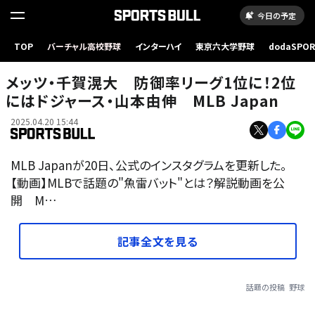
今日の予定
TOP
バーチャル高校野球
インターハイ
東京六大学野球
dodaSPO
（新しいタブ
メッツ・千賀滉大 防御率リーグ1位に！2位
にはドジャース・山本由伸 MLB Japan
2025.04.20 15:44
MLB Japanが20日、公式のインスタグラムを更新した。
【動画】MLBで話題の"魚雷バット"とは？解説動画を公
開 M…
記事全文を見る
話題の投稿
野球