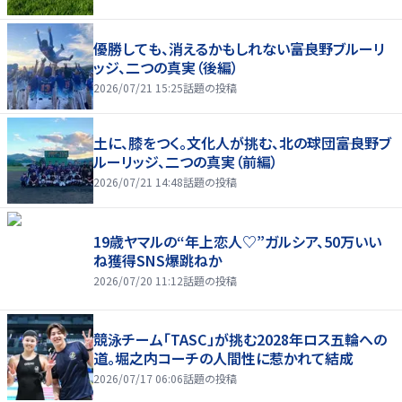
優勝しても、消えるかもしれない――富良野ブルーリ
ッジ、二つの真実（後編）
2026/07/21 15:25
話題の投稿
土に、膝をつく。文化人が挑む、北の球団――富良野ブ
ルーリッジ、二つの真実（前編）
2026/07/21 14:48
話題の投稿
19歳ヤマルの“年上恋人♡”ガルシア、50万いい
ね獲得SNS爆跳ねか
2026/07/20 11:12
話題の投稿
競泳チーム「TASC」が挑む2028年ロス五輪への
道。堀之内コーチの人間性に惹かれて結成
2026/07/17 06:06
話題の投稿