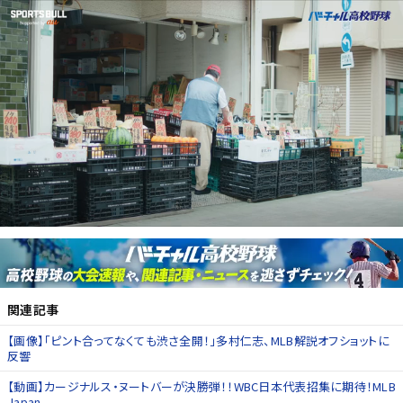
関連記事
【画像】「ピント合ってなくても渋さ全開！」多村仁志、MLB解説オフショットに
反響
【動画】カージナルス・ヌートバーが決勝弾！！WBC日本代表招集に期待！MLB
Japan