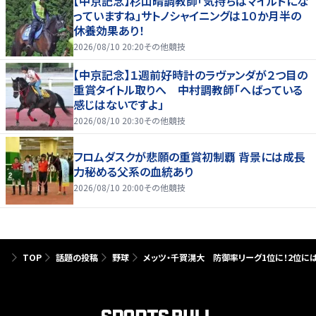
【中京記念】杉山晴調教師「気持ちはマイルドにな
っていますね」サトノシャイニングは１０か月半の
休養効果あり！
2026/08/10 20:20
その他競技
【中京記念】１週前好時計のラヴァンダが２つ目の
重賞タイトル取りへ 中村調教師「へばっている
感じはないですよ」
2026/08/10 20:30
その他競技
フロムダスクが悲願の重賞初制覇 背景には成長
力秘める父系の血統あり
2026/08/10 20:00
その他競技
TOP
話題の投稿
野球
メッツ・千賀滉大 防御率リーグ1位に！2位にはド