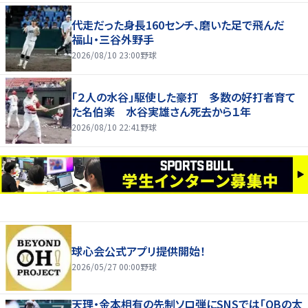
代走だった身長160センチ、磨いた足で飛んだ
福山・三谷外野手
2026/08/10 23:00
野球
「２人の水谷」駆使した豪打 多数の好打者育て
た名伯楽 水谷実雄さん死去から１年
2026/08/10 22:41
野球
球心会公式アプリ提供開始！
2026/05/27 00:00
野球
天理・金本相有の先制ソロ弾にSNSでは「OBの太