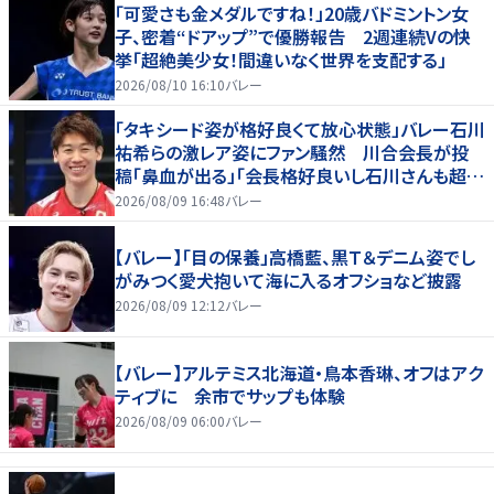
「可愛さも金メダルですね！」20歳バドミントン女
子、密着“ドアップ”で優勝報告 2週連続Vの快
挙「超絶美少女！間違いなく世界を支配する」
2026/08/10 16:10
バレー
「タキシード姿が格好良くて放心状態」バレー石川
祐希らの激レア姿にファン騒然 川合会長が投
稿「鼻血が出る」「会長格好良いし石川さんも超格
好いい」
2026/08/09 16:48
バレー
【バレー】「目の保養」高橋藍、黒Ｔ＆デニム姿でし
がみつく愛犬抱いて海に入るオフショなど披露
2026/08/09 12:12
バレー
【バレー】アルテミス北海道・鳥本香琳、オフはアク
ティブに 余市でサップも体験
2026/08/09 06:00
バレー