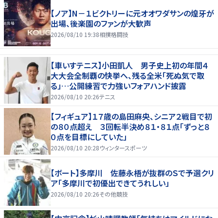
【ノア】N－１ビクトリーに元オオワダサンの煌牙が
出場、後楽園のファンが大歓声
2026/08/10 19:38
相撲格闘技
【車いすテニス】小田凱人 男子史上初の年間４
大大会全制覇の快挙へ、残る全米「死ぬ気で取
る」…公開練習で力強いフォアハンド披露
2026/08/10 20:26
テニス
【フィギュア】１７歳の島田麻央、シニア２戦目で初
の８０点超え ３回転半決め８１・８１点「ずっと８
０点を目標にしていた」
2026/08/10 20:28
ウィンタースポーツ
【ボート】多摩川 佐藤永梧が抜群のＳで予選クリ
ア「多摩川で初優出できてうれしい」
2026/08/10 20:26
その他競技