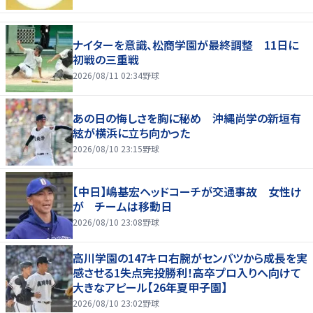
ナイターを意識、松商学園が最終調整 11日に
初戦の三重戦
2026/08/11 02:34
野球
あの日の悔しさを胸に秘め 沖縄尚学の新垣有
絃が横浜に立ち向かった
2026/08/10 23:15
野球
【中日】嶋基宏ヘッドコーチが交通事故 女性け
が チームは移動日
2026/08/10 23:08
野球
高川学園の147キロ右腕がセンバツから成長を実
感させる1失点完投勝利！高卒プロ入りへ向けて
大きなアピール【26年夏甲子園】
2026/08/10 23:02
野球