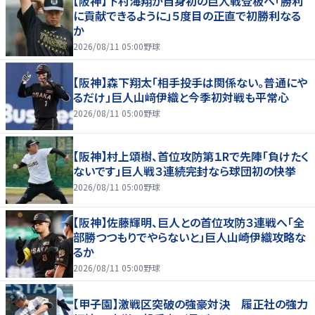
【阪神】下村海翔が自身初の巨人戦登板へ「勝利
に貢献できるように」５度目の正直で初勝利なる
か
2026/08/11 05:00
野球
【阪神】森下翔太「相手投手は関係ない。普通にや
るだけ」巨人山﨑伊織と今季初対戦も平常心
2026/08/11 05:00
野球
【阪神】村上頌樹、首位攻防第１Rで先陣「負けたく
ないです」巨人戦３連続完封なら球団初の快挙
2026/08/11 05:00
野球
【阪神】佐藤輝明、巨人との首位攻防３連戦へ「全
部勝つつもりでやらないと」巨人山崎伊織攻略な
るか
2026/08/11 05:00
野球
【甲子園】激戦区突破の強豪対決 履正社の強力