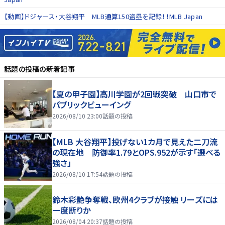
【動画】ドジャース・大谷翔平 MLB通算150盗塁を記録！！MLB Japan
話題の投稿
の新着記事
【夏の甲子園】高川学園が2回戦突破 山口市で
パブリックビューイング
2026/08/10 23:00
話題の投稿
【MLB 大谷翔平】投げない1カ月で見えた二刀流
の現在地 防御率1.79とOPS.952が示す「選べる
強さ」
2026/08/10 17:54
話題の投稿
鈴木彩艶争奪戦、欧州4クラブが接触 リーズには
一度断りか
2026/08/04 20:37
話題の投稿