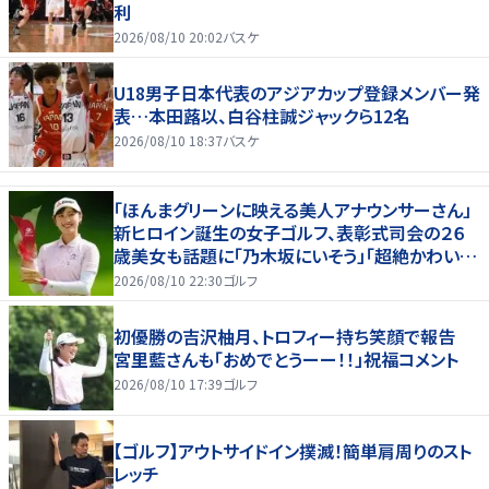
利
2026/08/10 20:02
バスケ
U18男子日本代表のアジアカップ登録メンバー発
表…本田蕗以、白谷柱誠ジャックら12名
2026/08/10 18:37
バスケ
「ほんまグリーンに映える美人アナウンサーさん」
新ヒロイン誕生の女子ゴルフ、表彰式司会の２６
歳美女も話題に「乃木坂にいそう」「超絶かわい
い」「スーツもお似合いです」
2026/08/10 22:30
ゴルフ
初優勝の吉沢柚月、トロフィー持ち笑顔で報告
宮里藍さんも「おめでとうーー！！」祝福コメント
2026/08/10 17:39
ゴルフ
【ゴルフ】アウトサイドイン撲滅！簡単肩周りのスト
レッチ