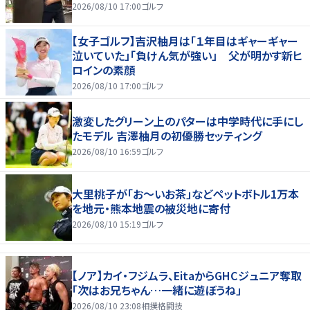
2026/08/10 17:00
ゴルフ
【女子ゴルフ】吉沢柚月は「１年目はギャーギャー
泣いていた」「負けん気が強い」 父が明かす新ヒ
ロインの素顔
2026/08/10 17:00
ゴルフ
激変したグリーン上のパターは中学時代に手にし
たモデル 吉澤柚月の初優勝セッティング
2026/08/10 16:59
ゴルフ
大里桃子が「お～いお茶」などペットボトル1万本
を地元・熊本地震の被災地に寄付
2026/08/10 15:19
ゴルフ
【ノア】カイ・フジムラ、EitaからGHCジュニア奪取
「次はお兄ちゃん…一緒に遊ぼうね」
2026/08/10 23:08
相撲格闘技