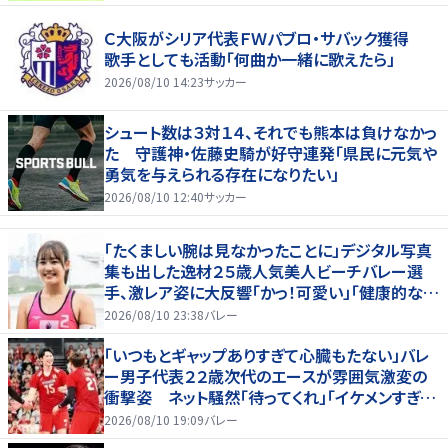
Ｃ大阪がシリア代表ＦＷパブロ・サバック獲得
歌手としても活動「何曲か一緒に歌えたら」
2026/08/10 14:23
サッカー
シュート数は３対１４、それでも熊本は負けなかっ
た 守護神・佐藤史騎が好守連発「県民に元気や
勇気を与えられる存在になりたい」
2026/08/10 12:40
サッカー
「たくましい腕は見なかったことに」デジタル写真
集も出した逸材２５歳人気美人ビーチバレー選
手、激レア姿に大反響「かっ！可愛い」「健康的なキ
レイさ」
2026/08/10 23:38
バレー
「いつもとギャップありすぎて心臓もたない」バレ
ー男子代表２２歳次代のエースが雰囲気激変の
衝撃姿 ネット騒然「待ってくれ」「イケメンすぎる
から話はいってこない」
2026/08/10 19:09
バレー