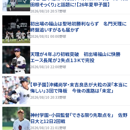
田椋そっくり」と話題に！【26年夏甲子園】
2026/08/10 20:57
野球
初出場の福山は聖地初勝利ならず 名門天理に
終盤追いすがるも届かず
2026/08/01 00:00
野球
天理が４年ぶり初戦突破 初出場福山に快勝
エース長尾が２失点１３Ｋで完投
2026/08/10 22:00
野球
【甲子園】沖縄尚学・末吉良丞が大粒の涙「本当に
悔しい」３回で降板 今後の進路は「未定」
2026/08/10 20:33
野球
神村学園・小田監督「できる限り先取点を」 佐野
日大と12日2回戦
2026/08/10 21:01
野球