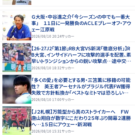
Ｇ大阪・中谷進之介「今シーズンの中でも一番大
事」 １１日に一発勝負のＡＣＬＥプレーオフ・アウ
ェー江原戦
2026/08/10 20:24
サッカー
【26-27J2「第1節」RB大宮VS新潟「徹底分析」】R
B大宮、インサイドハーフに攻撃的選手を配置、素
早いトランジションからの鋭い攻撃点…途中交代
での“メッセージ”も(1)
2026/08/10 18:32
サッカー
「多くの愛」を必要とする男・三笘薫に移籍の可能
性？ 英王者アーセナルがブラジル代表FW獲得
失敗で方針転換か「ベストなミトマは恐ろしいほ
ど優れている」
2026/08/10 17:00
サッカー
【Ｊ２札幌】万能型から真のストライカーへ ＦＷ
唐山翔自が数字にこだわり２５年ぶり開幕２連勝
へ…１５日にアウェー・新潟戦
2026/08/10 15:31
サッカー