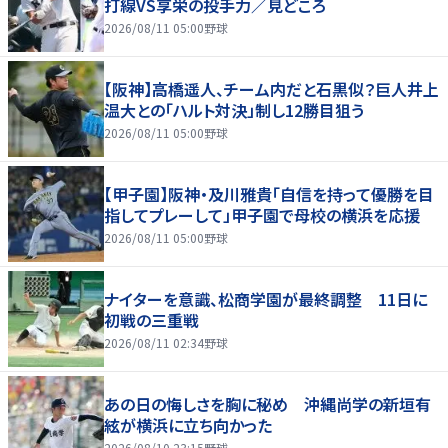
打線VS享栄の投手力／見どころ
2026/08/11 05:00
野球
【阪神】高橋遥人、チーム内だと石黒似？巨人井上
温大との「ハルト対決」制し12勝目狙う
2026/08/11 05:00
野球
【甲子園】阪神・及川雅貴「自信を持って優勝を目
指してプレーして」甲子園で母校の横浜を応援
2026/08/11 05:00
野球
ナイターを意識、松商学園が最終調整 11日に
初戦の三重戦
2026/08/11 02:34
野球
あの日の悔しさを胸に秘め 沖縄尚学の新垣有
絃が横浜に立ち向かった
2026/08/10 23:15
野球