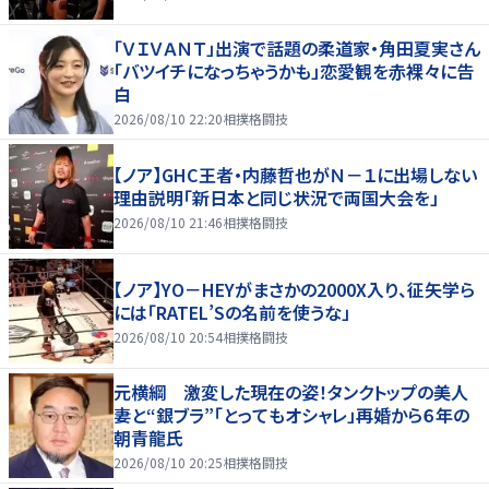
「ＶＩＶＡＮＴ」出演で話題の柔道家・角田夏実さん
「バツイチになっちゃうかも」恋愛観を赤裸々に告
白
2026/08/10 22:20
相撲格闘技
【ノア】GHC王者・内藤哲也がＮ－１に出場しない
理由説明「新日本と同じ状況で両国大会を」
2026/08/10 21:46
相撲格闘技
【ノア】YO－HEYがまさかの2000X入り、征矢学ら
には「RATEL’Sの名前を使うな」
2026/08/10 20:54
相撲格闘技
元横綱 激変した現在の姿！タンクトップの美人
妻と“銀ブラ”「とってもオシャレ」再婚から６年の
朝青龍氏
2026/08/10 20:25
相撲格闘技