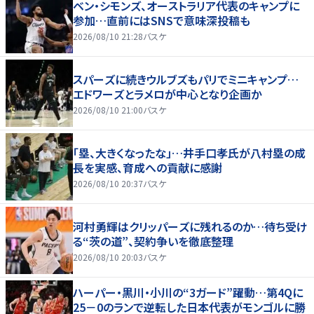
ベン・シモンズ、オーストラリア代表のキャンプに
参加…直前にはSNSで意味深投稿も
2026/08/10 21:28
バスケ
スパーズに続きウルブズもパリでミニキャンプ…
エドワーズとラメロが中心となり企画か
2026/08/10 21:00
バスケ
「塁、大きくなったな」…井手口孝氏が八村塁の成
長を実感、育成への貢献に感謝
2026/08/10 20:37
バスケ
河村勇輝はクリッパーズに残れるのか…待ち受け
る“茨の道”、契約争いを徹底整理
2026/08/10 20:03
バスケ
ハーパー・黒川・小川の“3ガード”躍動…第4Qに
25－0のランで逆転した日本代表がモンゴルに勝