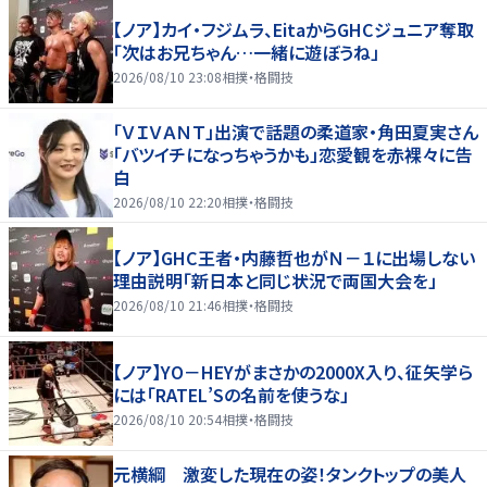
【ノア】カイ・フジムラ、EitaからGHCジュニア奪取
「次はお兄ちゃん…一緒に遊ぼうね」
2026/08/10 23:08
相撲・格闘技
「ＶＩＶＡＮＴ」出演で話題の柔道家・角田夏実さん
「バツイチになっちゃうかも」恋愛観を赤裸々に告
白
2026/08/10 22:20
相撲・格闘技
【ノア】GHC王者・内藤哲也がＮ－１に出場しない
理由説明「新日本と同じ状況で両国大会を」
2026/08/10 21:46
相撲・格闘技
【ノア】YO－HEYがまさかの2000X入り、征矢学ら
には「RATEL’Sの名前を使うな」
2026/08/10 20:54
相撲・格闘技
元横綱 激変した現在の姿！タンクトップの美人