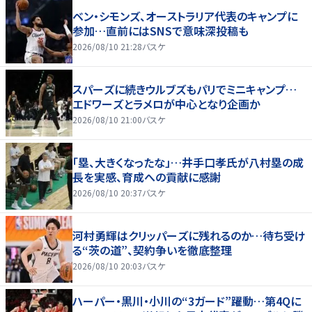
ベン・シモンズ、オーストラリア代表のキャンプに
参加…直前にはSNSで意味深投稿も
2026/08/10 21:28
バスケ
スパーズに続きウルブズもパリでミニキャンプ…
エドワーズとラメロが中心となり企画か
2026/08/10 21:00
バスケ
「塁、大きくなったな」…井手口孝氏が八村塁の成
長を実感、育成への貢献に感謝
2026/08/10 20:37
バスケ
河村勇輝はクリッパーズに残れるのか…待ち受け
る“茨の道”、契約争いを徹底整理
2026/08/10 20:03
バスケ
ハーパー・黒川・小川の“3ガード”躍動…第4Qに