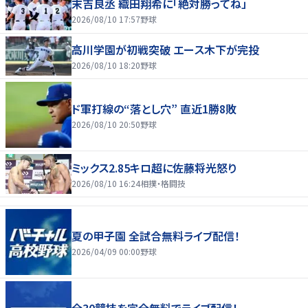
末吉良丞 織田翔希に「絶対勝ってね」
2026/08/10 17:57
野球
高川学園が初戦突破 エース木下が完投
2026/08/10 18:20
野球
ド軍打線の“落とし穴” 直近1勝8敗
2026/08/10 20:50
野球
ミックス2.85キロ超に佐藤将光怒り
2026/08/10 16:24
相撲・格闘技
夏の甲子園 全試合無料ライブ配信！
2026/04/09 00:00
野球
全30競技を完全無料でライブ配信！