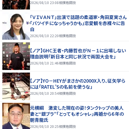
2026/08/10 23:08
相撲格闘技
「ＶＩＶＡＮＴ」出演で話題の柔道家・角田夏実さん
「バツイチになっちゃうかも」恋愛観を赤裸々に告
白
2026/08/10 22:20
相撲格闘技
【ノア】GHC王者・内藤哲也がＮ－１に出場しない
理由説明「新日本と同じ状況で両国大会を」
2026/08/10 21:46
相撲格闘技
【ノア】YO－HEYがまさかの2000X入り、征矢学ら
には「RATEL’Sの名前を使うな」
2026/08/10 20:54
相撲格闘技
元横綱 激変した現在の姿！タンクトップの美人
妻と“銀ブラ”「とってもオシャレ」再婚から６年の
朝青龍氏
2026/08/10 20:25
相撲格闘技