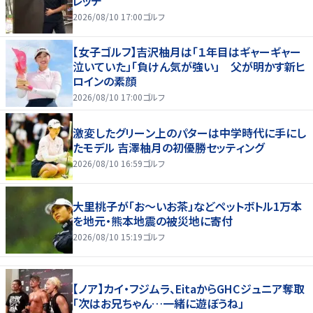
レッチ
2026/08/10 17:00
ゴルフ
【女子ゴルフ】吉沢柚月は「１年目はギャーギャー
泣いていた」「負けん気が強い」 父が明かす新ヒ
ロインの素顔
2026/08/10 17:00
ゴルフ
激変したグリーン上のパターは中学時代に手にし
たモデル 吉澤柚月の初優勝セッティング
2026/08/10 16:59
ゴルフ
大里桃子が「お～いお茶」などペットボトル1万本
を地元・熊本地震の被災地に寄付
2026/08/10 15:19
ゴルフ
【ノア】カイ・フジムラ、EitaからGHCジュニア奪取
「次はお兄ちゃん…一緒に遊ぼうね」