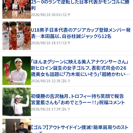
25－0のランで逆転した日本代表がモンゴルに勝
利
2026/08/10 20:02
バスケ
U18男子日本代表のアジアカップ登録メンバー発
表…本田蕗以、白谷柱誠ジャックら12名
2026/08/10 18:37
バスケ
「ほんまグリーンに映える美人アナウンサーさん」
新ヒロイン誕生の女子ゴルフ、表彰式司会の２６
歳美女も話題に「乃木坂にいそう」「超絶かわい
い」「スーツもお似合いです」
2026/08/10 22:30
ゴルフ
初優勝の吉沢柚月、トロフィー持ち笑顔で報告
宮里藍さんも「おめでとうーー！！」祝福コメント
2026/08/10 17:39
ゴルフ
【ゴルフ】アウトサイドイン撲滅！簡単肩周りのスト