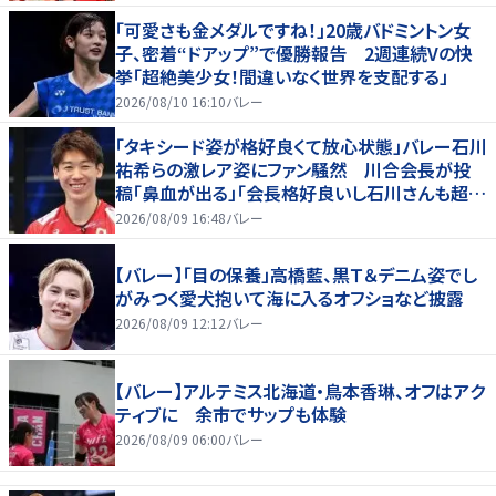
「可愛さも金メダルですね！」20歳バドミントン女
子、密着“ドアップ”で優勝報告 2週連続Vの快
挙「超絶美少女！間違いなく世界を支配する」
2026/08/10 16:10
バレー
「タキシード姿が格好良くて放心状態」バレー石川
祐希らの激レア姿にファン騒然 川合会長が投
稿「鼻血が出る」「会長格好良いし石川さんも超格
好いい」
2026/08/09 16:48
バレー
【バレー】「目の保養」高橋藍、黒Ｔ＆デニム姿でし
がみつく愛犬抱いて海に入るオフショなど披露
2026/08/09 12:12
バレー
【バレー】アルテミス北海道・鳥本香琳、オフはアク
ティブに 余市でサップも体験
2026/08/09 06:00
バレー