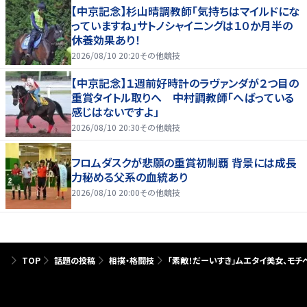
【中京記念】杉山晴調教師「気持ちはマイルドにな
っていますね」サトノシャイニングは１０か月半の
休養効果あり！
2026/08/10 20:20
その他競技
【中京記念】１週前好時計のラヴァンダが２つ目の
重賞タイトル取りへ 中村調教師「へばっている
感じはないですよ」
2026/08/10 20:30
その他競技
フロムダスクが悲願の重賞初制覇 背景には成長
力秘める父系の血統あり
2026/08/10 20:00
その他競技
TOP
話題の投稿
相撲・格闘技
「素敵！だーいすき」ムエタイ美女、モ