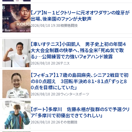
【ノア】N－１ビクトリーに元オオワダサンの煌牙が
出場、後楽園のファンが大歓声
2026/08/10 19:38
相撲格闘技
【車いすテニス】小田凱人 男子史上初の年間４
大大会全制覇の快挙へ、残る全米「死ぬ気で取
る」…公開練習で力強いフォアハンド披露
2026/08/10 20:26
テニス
【フィギュア】１７歳の島田麻央、シニア２戦目で初
の８０点超え ３回転半決め８１・８１点「ずっと８
０点を目標にしていた」
2026/08/10 20:28
ウィンタースポーツ
【ボート】多摩川 佐藤永梧が抜群のＳで予選クリ
ア「多摩川で初優出できてうれしい」
2026/08/10 20:26
その他競技