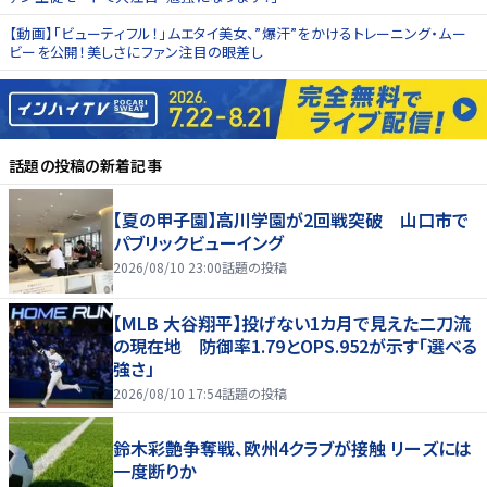
【動画】「ビューティフル！」ムエタイ美女、”爆汗”をかけるトレーニング・ムー
ビーを公開！美しさにファン注目の眼差し
話題の投稿
の新着記事
【夏の甲子園】高川学園が2回戦突破 山口市で
パブリックビューイング
2026/08/10 23:00
話題の投稿
【MLB 大谷翔平】投げない1カ月で見えた二刀流
の現在地 防御率1.79とOPS.952が示す「選べる
強さ」
2026/08/10 17:54
話題の投稿
鈴木彩艶争奪戦、欧州4クラブが接触 リーズには
一度断りか