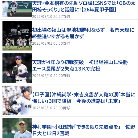
天理・金本相有の先制ソロ弾にSNSでは「OBの太
田椋そっくり」と話題に！【26年夏甲子園】
2026/08/10 20:57
野球
初出場の福山は聖地初勝利ならず 名門天理に
終盤追いすがるも届かず
2026/08/01 00:00
野球
天理が４年ぶり初戦突破 初出場福山に快勝
エース長尾が２失点１３Ｋで完投
2026/08/10 22:00
野球
【甲子園】沖縄尚学・末吉良丞が大粒の涙「本当に
悔しい」３回で降板 今後の進路は「未定」
2026/08/10 20:33
野球
神村学園・小田監督「できる限り先取点を」 佐野
日大と12日2回戦