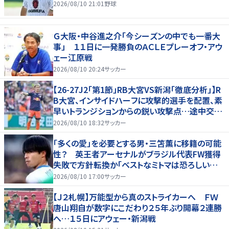
2026/08/10 21:01
野球
Ｇ大阪・中谷進之介「今シーズンの中でも一番大
事」 １１日に一発勝負のＡＣＬＥプレーオフ・アウ
ェー江原戦
2026/08/10 20:24
サッカー
【26-27J2「第1節」RB大宮VS新潟「徹底分析」】R
B大宮、インサイドハーフに攻撃的選手を配置、素
早いトランジションからの鋭い攻撃点…途中交代
での“メッセージ”も(1)
2026/08/10 18:32
サッカー
「多くの愛」を必要とする男・三笘薫に移籍の可能
性？ 英王者アーセナルがブラジル代表FW獲得
失敗で方針転換か「ベストなミトマは恐ろしいほ
ど優れている」
2026/08/10 17:00
サッカー
【Ｊ２札幌】万能型から真のストライカーへ ＦＷ
唐山翔自が数字にこだわり２５年ぶり開幕２連勝
へ…１５日にアウェー・新潟戦