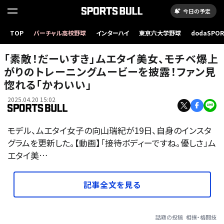
今日の予定
TOP
バーチャル高校野球
インターハイ
東京六大学野球
dodaSPO
（新しいタブ
「素敵！だーいすき」ムエタイ美女、モチベ爆上
がりのトレーニングムービーを披露！ファン見
惚れる「かわいい」
2025.04.20 15:02
モデル、ムエタイ女子の向山瑞紀が19日、自身のインスタ
グラムを更新した。【動画】「接待ボディーですね。優しさ」ム
エタイ美…
記事全文を見る
話題の投稿
相撲・格闘技