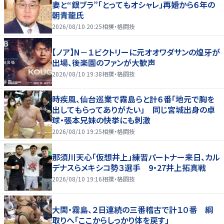
妻と“銀ブラ”「とってもオシャレ」再婚から６年の
朝青龍氏
2026/08/10 20:25
相撲・格闘技
【ノア】N－１ビクトリーに元オオワダサンの煌牙が
出場、後楽園のファンが大歓声
2026/08/10 19:38
相撲・格闘技
時疾風、仙台巡業で霧島らと計６番「地元で胸を
出してもらってありがたい」 同じ宮城出身の卓
球・張本兄妹の快挙にも刺激
2026/08/10 19:25
相撲・格闘技
那須川天心「仮想井上」練習パートナー来日、カル
デナスらメキシコ勢３選手 9・27井上拓真戦
2026/08/10 19:16
相撲・格闘技
大関・霧島、２日連続の三番稽古で計１０番 綱
取りへ「ここからしっかり体を戻す」