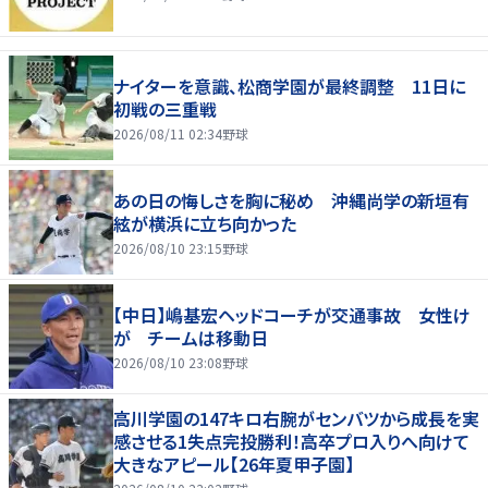
ナイターを意識、松商学園が最終調整 11日に
初戦の三重戦
2026/08/11 02:34
野球
あの日の悔しさを胸に秘め 沖縄尚学の新垣有
絃が横浜に立ち向かった
2026/08/10 23:15
野球
【中日】嶋基宏ヘッドコーチが交通事故 女性け
が チームは移動日
2026/08/10 23:08
野球
高川学園の147キロ右腕がセンバツから成長を実
感させる1失点完投勝利！高卒プロ入りへ向けて
大きなアピール【26年夏甲子園】