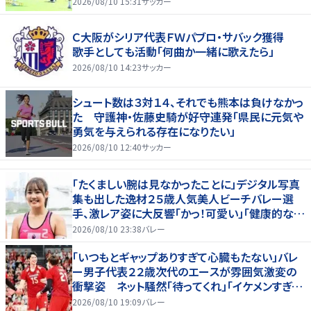
2026/08/10 15:31
サッカー
Ｃ大阪がシリア代表ＦＷパブロ・サバック獲得
歌手としても活動「何曲か一緒に歌えたら」
2026/08/10 14:23
サッカー
シュート数は３対１４、それでも熊本は負けなかっ
た 守護神・佐藤史騎が好守連発「県民に元気や
勇気を与えられる存在になりたい」
2026/08/10 12:40
サッカー
「たくましい腕は見なかったことに」デジタル写真
集も出した逸材２５歳人気美人ビーチバレー選
手、激レア姿に大反響「かっ！可愛い」「健康的なキ
レイさ」
2026/08/10 23:38
バレー
「いつもとギャップありすぎて心臓もたない」バレ
ー男子代表２２歳次代のエースが雰囲気激変の
衝撃姿 ネット騒然「待ってくれ」「イケメンすぎる
から話はいってこない」
2026/08/10 19:09
バレー