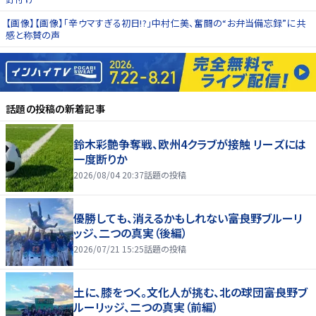
【画像】【画像】「辛ウマすぎる初日!?」中村仁美、奮闘の“お弁当備忘録”に共
感と称賛の声
話題の投稿
の新着記事
鈴木彩艶争奪戦、欧州4クラブが接触 リーズには
一度断りか
2026/08/04 20:37
話題の投稿
優勝しても、消えるかもしれない――富良野ブルーリ
ッジ、二つの真実（後編）
2026/07/21 15:25
話題の投稿
土に、膝をつく。文化人が挑む、北の球団――富良野ブ
ルーリッジ、二つの真実（前編）