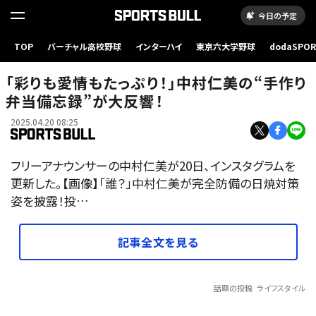
今日の予定
TOP
バーチャル高校野球
インターハイ
東京六大学野球
dodaSPO
（新しいタブ
「彩りも愛情もたっぷり！」中村仁美の“手作り
弁当備忘録”が大反響！
2025.04.20 08:25
フリーアナウンサーの中村仁美が20日、インスタグラムを
更新した。【画像】「誰？」中村仁美が完全防備の日焼対策
姿を披露！投…
記事全文を見る
話題の投稿
ライフスタイル