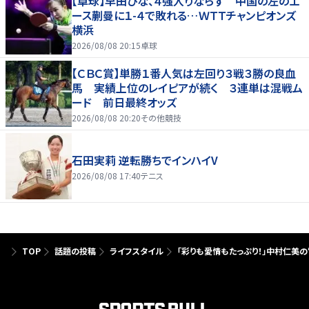
【卓球】早田ひな、４強入りならず 中国の左のエ
ース蒯曼に１-４で敗れる…ＷＴＴチャンピオンズ
横浜
2026/08/08 20:15
卓球
【ＣＢＣ賞】単勝１番人気は左回り３戦３勝の良血
馬 実績上位のレイピアが続く ３連単は混戦ム
ード 前日最終オッズ
2026/08/08 20:20
その他競技
石田実莉 逆転勝ちでインハイV
2026/08/08 17:40
テニス
TOP
話題の投稿
ライフスタイル
「彩りも愛情もたっぷり！」中村仁美の