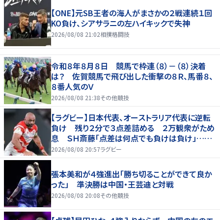
【ONE】元SB王者の海人がまさかの２戦連続１回
KO負け、シアサラニの左ハイキックで失神
2026/08/08 21:02
相撲格闘技
令和８年８月８日 競馬で枠連（８）－（８）決着
は？ 佐賀競馬で飛び出した衝撃の８Ｒ、馬番８、
８番人気のＶ
2026/08/08 21:38
その他競技
【ラグビー】日本代表、オーストラリア代表に逆転
負け 残り２分で３点差詰める ２万観衆がため
息 ＳＨ斎藤「点差は何点でも負けは負け」…前
半にＳＯ伊藤龍が先制トライ、３２ー３５で惜敗
2026/08/08 20:57
ラグビー
張本美和が４強進出「勝ち切ることができて良か
った」 準決勝は中国・王芸迪と対戦
2026/08/08 20:08
その他競技