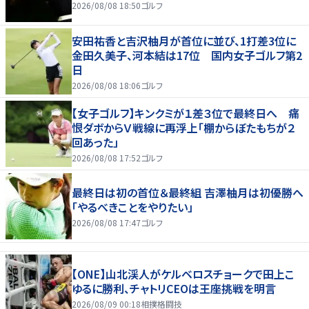
2026/08/08 18:50
ゴルフ
安田祐香と吉沢柚月が首位に並び、1打差3位に
金田久美子、河本結は17位 国内女子ゴルフ第2
日
2026/08/08 18:06
ゴルフ
【女子ゴルフ】キンクミが１差３位で最終日へ 痛
恨ダボからＶ戦線に再浮上「棚からぼたもちが２
回あった」
2026/08/08 17:52
ゴルフ
最終日は初の首位＆最終組 吉澤柚月は初優勝へ
「やるべきことをやりたい」
2026/08/08 17:47
ゴルフ
【ONE】山北渓人がケルベロスチョークで田上こ
ゆるに勝利、チャトリCEOは王座挑戦を明言
2026/08/09 00:18
相撲格闘技