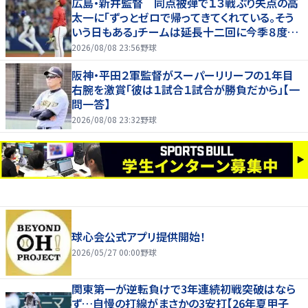
広島・新井監督 同点被弾で１３戦ぶり失点の高
太一に「ずっとゼロで帰ってきてくれている。そう
いう日もある」チームは延長十二回に今季８度目
サヨナラ負け
2026/08/08 23:56
野球
阪神・平田２軍監督がスーパーリリーフの１年目
右腕を激賞「彼は１試合１試合が勝負だから」【一
問一答】
2026/08/08 23:32
野球
球心会公式アプリ提供開始！
2026/05/27 00:00
野球
関東第一が逆転負けで3年連続初戦突破はなら
ず…自慢の打線がまさかの3安打【26年夏甲子