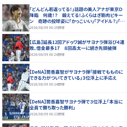
「どんどん若返ってる！」話題の美人アナが東京Ｄ
降臨 何歳！？ 鍛えてる！ふくらはぎ筋肉ピキー
ン 奇跡の投球姿に「かっこいい」「アイドル？」「女
神」
2026/08/09 00:29
野球
【広島】延長12回アドゥワ誠がサヨナラ弾浴び４連
敗、借金最多17 ８回高太一に続き先頭被弾
2026/08/09 00:24
野球
【DeNA】筒香嘉智がサヨナラ弾「接戦でもものに
できる力がついてきている」３位浮上に手応え
2026/08/09 00:24
野球
【DeNA】筒香嘉智サヨナラ弾で３位浮上「本当に
全員で勝ち取った勝利」
2026/08/09 00:23
野球