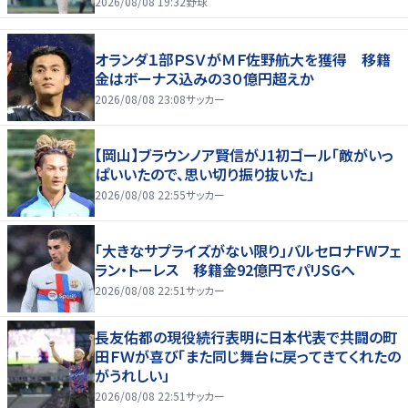
2026/08/08 19:32
野球
オランダ１部ＰＳＶがＭＦ佐野航大を獲得 移籍
金はボーナス込みの３０億円超えか
2026/08/08 23:08
サッカー
【岡山】ブラウンノア賢信がJ1初ゴール「敵がいっ
ぱいいたので、思い切り振り抜いた」
2026/08/08 22:55
サッカー
「大きなサプライズがない限り」バルセロナFWフェ
ラン・トーレス 移籍金92億円でパリSGへ
2026/08/08 22:51
サッカー
長友佑都の現役続行表明に日本代表で共闘の町
田ＦＷが喜び「また同じ舞台に戻ってきてくれたの
がうれしい」
2026/08/08 22:51
サッカー