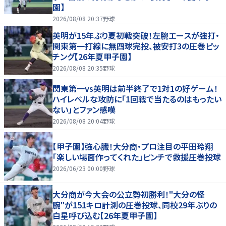
園】
2026/08/08 20:37
野球
英明が15年ぶり夏初戦突破！左腕エースが強打・
関東第一打線に無四球完投、被安打3の圧巻ピッ
チング【26年夏甲子園】
2026/08/08 20:35
野球
関東第一vs英明は前半終了で1対1の好ゲーム！
ハイレベルな攻防に「1回戦で当たるのはもったい
ない」とファン感嘆
2026/08/08 20:04
野球
【甲子園】強心臓！大分商・プロ注目の平田玲翔
「楽しい場面作ってくれた」ピンチで救援圧巻投球
2026/06/23 00:00
野球
大分商が今大会の公立勢初勝利！"大分の怪
腕"が151キロ計測の圧巻投球、同校29年ぶりの
白星呼び込む【26年夏甲子園】