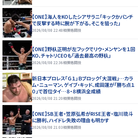
【ONE】海人をKOしたシアサラニ「キックかパンチ
で反撃する時に腕が下がる。そこを狙った」
2026/08/08 22:48
相撲格闘技
【ONE】野杁正明が左フックでリウ・メンヤンを１回
KO、チャトリCEOも「過去最高の野杁」
2026/08/08 22:36
相撲格闘技
新日本プロレス「Ｇ１」Ｂブロック「大混戦」…カラ
ム・ニューマン、ゲイブ・キッド、成田蓮が「勝ち点１
０」で首位タイ…８・８横浜全成績
2026/08/08 21:20
相撲格闘技
【ONE】SB王者・笠原弘希がRISE王者・塩川琉斗
に勝利、ハイドレ失敗の理由も明かす
2026/08/08 21:03
相撲格闘技