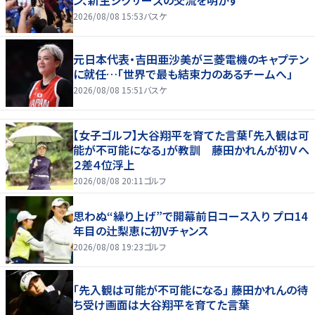
ン、新生シクサーズの交流を明かす
2026/08/08 15:53
バスケ
元日本代表・吉田亜沙美が三菱電機のキャプテン
に就任…「世界で最も結束力のあるチームへ」
2026/08/08 15:51
バスケ
【女子ゴルフ】大谷翔平を育てた言葉「先入観は可
能が不可能になる」が教訓 藤田かれんが初Ｖへ
２差４位浮上
2026/08/08 20:11
ゴルフ
思わぬ“繰り上げ”で開幕前日コース入り プロ14
年目の辻梨恵に初Vチャンス
2026/08/08 19:23
ゴルフ
「先入観は可能が不可能になる」 藤田かれんの待
ち受け画面は大谷翔平を育てた言葉