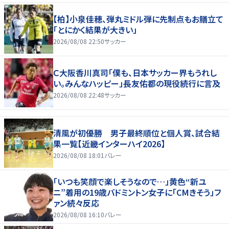
【柏】小泉佳穂、弾丸ミドル弾に先制点もお膳立て
「とにかく結果が大きい」
2026/08/08 22:50
サッカー
Ｃ大阪香川真司「僕も、日本サッカー界もうれし
い。みんなハッピー」長友佑都の現役続行に言及
2026/08/08 22:48
サッカー
清風が初優勝 男子最終順位と個人賞、試合結
果一覧【近畿インターハイ2026】
2026/08/08 18:01
バレー
「いつも笑顔で楽しそうなので…」黄色“新ユ
ニ”着用の19歳バドミントン女子に「CMきそう」フ
ァン続々反応
2026/08/08 16:10
バレー