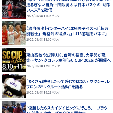
揺るぎない自負…田臥勇太は日本バスケの“明る
い未来”を確信
2026/08/08 18:36
バスケ
【独自選出】インターハイ2026男子ベスト5「超万
能戦士」「規格外の得点力」「U18落選をバネに」
2026/08/08 18:00
バスケ
東山高校や滋賀U18、台湾の強豪、大学勢が激
突…サン・クロレラ主催『SC CUP 2026』が開催へ
2026/08/08 17:00
バスケ
「たくさん説得したって感じではない」マクシー、レ
ブロンの“リクルート活動”を語る
2026/08/08 16:28
バスケ
「優勝したらスカイダイビングに行こう」…ブラウ