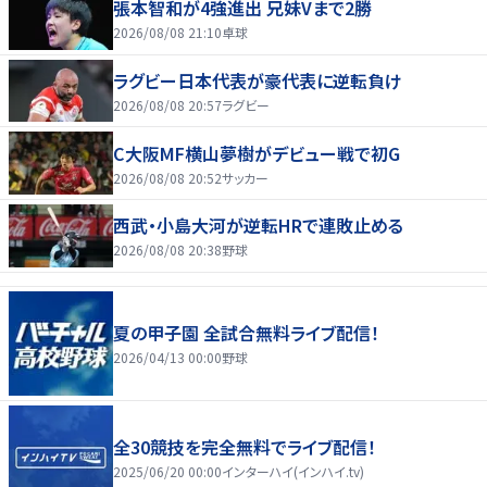
張本智和が4強進出 兄妹Vまで2勝
2026/08/08 21:10
卓球
ラグビー日本代表が豪代表に逆転負け
2026/08/08 20:57
ラグビー
C大阪MF横山夢樹がデビュー戦で初G
2026/08/08 20:52
サッカー
西武・小島大河が逆転HRで連敗止める
2026/08/08 20:38
野球
夏の甲子園 全試合無料ライブ配信！
2026/04/13 00:00
野球
全30競技を完全無料でライブ配信！
2025/06/20 00:00
インターハイ(インハイ.tv)