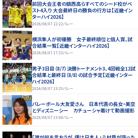
前回大会王者の鎮西高らすべてのシード校がベ
スト4入り 大会最終日の勝負の行方は【近畿イン
ターハイ2026】
2026/08/07 22:22
バレー
横浜隼人が初優勝 女子最終順位と個人賞、試
合結果一覧【近畿インターハイ2026】
2026/08/07 17:23
バレー
男子3日目（8/7）決勝トーナメント3、4回戦全12試
合結果と最終日（8/8）の試合予定【近畿インター
ハイ2026】
2026/08/07 15:25
バレー
バレーボール大友愛さん 日本代表の長女・美空
とディズニーシー カチューシャ着けて動画撮影
2026/08/07 15:08
バレー
「誰が何を言おうが、僕は日本人」八村塁が語った