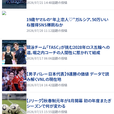
2026/07/21 14:48
話題の投稿
19歳ヤマルの“年上恋人♡”ガルシア、50万いい
ね獲得SNS爆跳ねか
2026/07/20 11:12
話題の投稿
競泳チーム「TASC」が挑む2028年ロス五輪への
道。堀之内コーチの人間性に惹かれて結成
2026/07/17 06:06
話題の投稿
【男子バレー日本代表】9連勝の価値 データで読
み解くVNLの現在地
2026/07/16 16:42
話題の投稿
【Jリーグ】秋春制元年が8月開幕 初の年度またぎ
シーズンで何が変わる
2026/07/15 15:55
話題の投稿