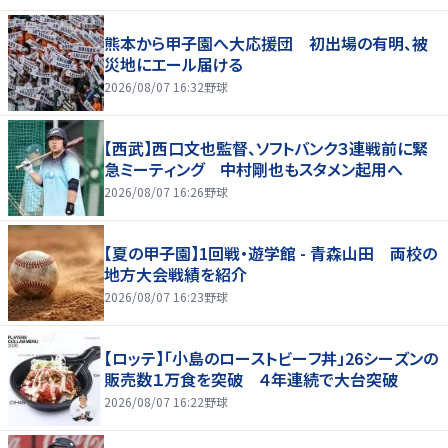
熊本から甲子園へ大応援団 初出場の有明、被
災地にエール届ける
2026/08/07 16:32
野球
【西武】西口文也監督、ソフトバンク３連戦前に緊
急ミーティング 中村剛也もスタメン起用へ
2026/08/07 16:26
野球
【夏の甲子園】1回戦・遊学館 - 青森山田 両校の
地方大会戦績を紹介
2026/08/07 16:23
野球
【ロッテ】「小島のローストビーフ丼」26シーズンの
販売数１万食を突破 ４年連続で大台突破
2026/08/07 16:22
野球