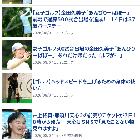
【女子ゴルフ】金田久美子「あんびりーばぼー」
前戦で通算５００試合出場を達成！ １４日は３７
歳バースデー
2026/08/07 12:35
ゴルフ
女子ゴルフ500試合出場の金田久美子「あんびり
ーばぼー」「あれだけ嫌だったゴルフが…」
2026/08/07 11:32
ゴルフ
【ゴルフ】ヘッドスピードを上げるための身体の使
い方
2026/08/07 11:30
ゴルフ
井上拓真-那須川天心２の前売りチケットが７日１
８時から発売 天心はＳＮＳで「見たことない物
見れますよ」
2026/08/07 16:03
相撲格闘技