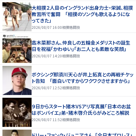
大相撲２人目のイングランド出身力士・栄誠、相撲
教習所で奮闘 「相撲のソングも歌えるようにな
ってきた」
2026/08/07 16:00
相撲格闘技
高木菜那さん、仲良しの五輪金メダリストの誕生
日を祝福「かわゆい」「お二人とも素敵な笑顔」
2026/08/07 14:20
相撲格闘技
ボクシング那須川天心が井上拓真との再戦チケッ
ト告知 「面白いですからワクワクさせますから」
2026/08/07 12:52
相撲格闘技
９日からスタート猪木VSアリ写真展「日本のお盆
はボンバイエ」弟・猪木啓介氏らがみどころ解説
2026/08/07 11:52
相撲格闘技
ドリー・ファンク・ジュニアさん、「全日本プロレス」