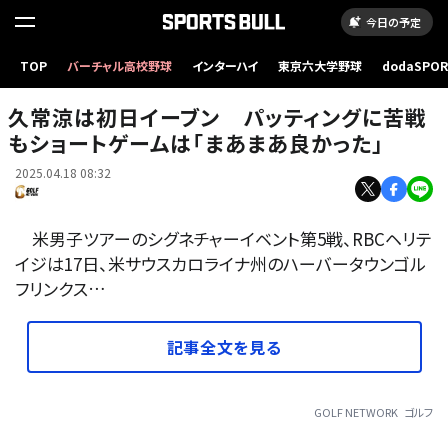
今日の予定
TOP
バーチャル高校野球
インターハイ
東京六大学野球
dodaSPO
久常涼は初日イーブン パッティングに苦戦もショートゲームは「まあまあ良かった」
（新しいタブ
久常涼は初日イーブン パッティングに苦戦
もショートゲームは「まあまあ良かった」
2025.04.18 08:32
米男子ツアーのシグネチャーイベント第5戦、RBCヘリテ
イジは17日、米サウスカロライナ州のハーバータウンゴル
フリンクス…
記事全文を見る
GOLF NETWORK
ゴルフ