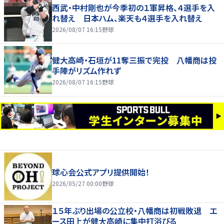
西武・中村剛也が今季初の１軍昇格、４選手を入
れ替え 日本ハム、楽天も４選手を入れ替え
2026/08/07 16:15
野球
健大高崎・石垣が11奪三振で完投 八幡商は投
手陣がリズム作れず
2026/08/07 16:15
野球
球心会公式アプリ提供開始！
2026/05/27 00:00
野球
１５年ぶり出場の公立校・八幡商は初戦敗退 エ
ース田上が健大高崎に集中打浴びる