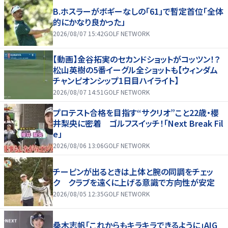
B.ホスラーがボギーなしの「61」で暫定首位「全体
的にかなり良かった」
2026/08/07 15:42
GOLF NETWORK
【動画】金谷拓実のセカンドショットがコッツン！？
松山英樹の5番イーグル全ショットも【ウィンダム
チャンピオンシップ1日目ハイライト】
2026/08/07 14:51
GOLF NETWORK
プロテスト合格を目指す“サクリオ”こと22歳・櫻
井梨央に密着 ゴルフスイッチ！「Next Break Fil
e」
2026/08/06 13:06
GOLF NETWORK
チーピンが出るときは上体と腕の同調をチェッ
ク クラブを遠くに上げる意識で方向性が安定
2026/08/05 12:35
GOLF NETWORK
桑木志帆「これからもキラキラできるように」AIG