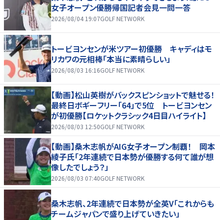
女子オープン優勝帰国記者会見一問一答
2026/08/04 19:07
GOLF NETWORK
トービヨンセンが米ツアー初優勝 キャディはモ
リカワの元相棒「本当に素晴らしい」
2026/08/03 16:16
GOLF NETWORK
【動画】松山英樹がバックスピンショットで魅せる！
最終日ボギーフリー「64」で5位 トービヨンセン
が初優勝【ロケットクラシック4日目ハイライト】
2026/08/03 12:50
GOLF NETWORK
【動画】桑木志帆がAIG女子オープン制覇！ 岡本
綾子氏「2年連続で日本勢が優勝する何て誰が想
像したでしょう？」
2026/08/03 07:40
GOLF NETWORK
桑木志帆、2年連続で日本勢が全英V「これからも
チームジャパンで盛り上げていきたい」