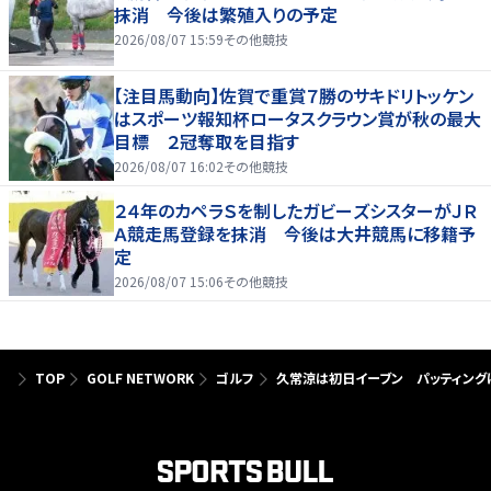
抹消 今後は繁殖入りの予定
2026/08/07 15:59
その他競技
【注目馬動向】佐賀で重賞７勝のサキドリトッケン
はスポーツ報知杯ロータスクラウン賞が秋の最大
目標 ２冠奪取を目指す
2026/08/07 16:02
その他競技
２４年のカペラＳを制したガビーズシスターがＪＲ
Ａ競走馬登録を抹消 今後は大井競馬に移籍予
定
2026/08/07 15:06
その他競技
TOP
GOLF NETWORK
ゴルフ
久常涼は初日イーブン パッティング