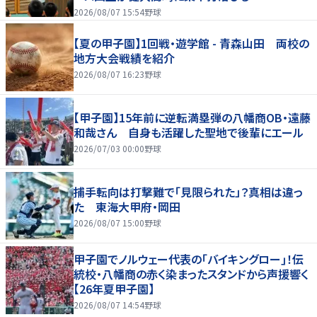
2026/08/07 15:54
野球
【夏の甲子園】1回戦・遊学館 - 青森山田 両校の
地方大会戦績を紹介
2026/08/07 16:23
野球
【甲子園】15年前に逆転満塁弾の八幡商OB・遠藤
和哉さん 自身も活躍した聖地で後輩にエール
2026/07/03 00:00
野球
捕手転向は打撃難で「見限られた」？真相は違っ
た 東海大甲府・岡田
2026/08/07 15:00
野球
甲子園でノルウェー代表の｢バイキングロー｣！伝
統校・八幡商の赤く染まったスタンドから声援響く
【26年夏甲子園】
2026/08/07 14:54
野球