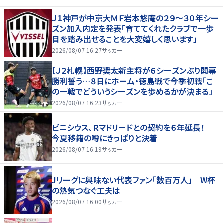
Ｊ１神戸が中京大ＭＦ岩本悠庵の２９～３０年シー
ズン加入内定を発表「育ててくれたクラブで一歩
目を踏み出せることを大変嬉しく思います」
2026/08/07 16:27
サッカー
【Ｊ２札幌】西野奨太新主将が６シーズンぶり開幕
勝利誓う…８日にホーム・徳島戦で今季初戦「こ
の一戦でどういうシーズンを歩めるかが決まる」
2026/08/07 16:23
サッカー
ビニシウス、Ｒマドリードとの契約を６年延長！
今夏移籍の噂にきっぱりと決着
2026/08/07 16:19
サッカー
Jリーグに興味ない代表ファン「数百万人」 W杯
の熱気つなぐ工夫は
2026/08/07 16:00
サッカー