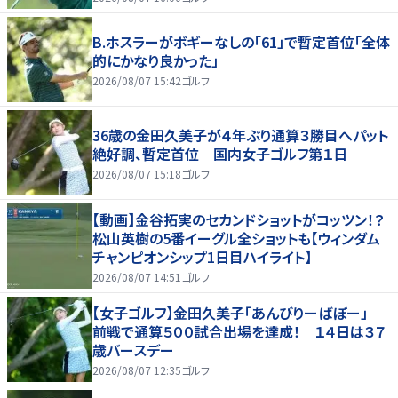
B.ホスラーがボギーなしの「61」で暫定首位「全体
的にかなり良かった」
2026/08/07 15:42
ゴルフ
36歳の金田久美子が４年ぶり通算３勝目へパット
絶好調、暫定首位 国内女子ゴルフ第１日
2026/08/07 15:18
ゴルフ
【動画】金谷拓実のセカンドショットがコッツン！？
松山英樹の5番イーグル全ショットも【ウィンダム
チャンピオンシップ1日目ハイライト】
2026/08/07 14:51
ゴルフ
【女子ゴルフ】金田久美子「あんびりーばぼー」
前戦で通算５００試合出場を達成！ １４日は３７
歳バースデー
2026/08/07 12:35
ゴルフ