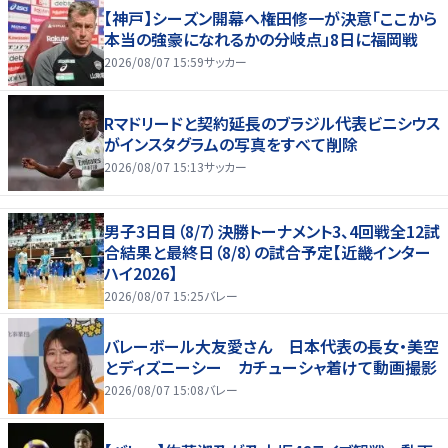
【神戸】シーズン開幕へ権田修一が決意「ここから
本当の強豪になれるかの分岐点」8日に福岡戦
2026/08/07 15:59
サッカー
Rマドリードと契約延長のブラジル代表ビニシウス
がインスタグラムの写真をすべて削除
2026/08/07 15:13
サッカー
男子3日目（8/7）決勝トーナメント3、4回戦全12試
合結果と最終日（8/8）の試合予定【近畿インター
ハイ2026】
2026/08/07 15:25
バレー
バレーボール大友愛さん 日本代表の長女・美空
とディズニーシー カチューシャ着けて動画撮影
2026/08/07 15:08
バレー