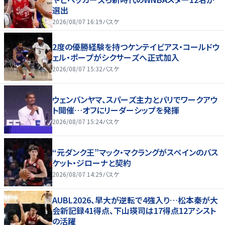
選出
2026/08/07 16:19
バスケ
2度の優勝経験を持つケンテイビアス・コールドウ
ェル・ポープがシクサーズへ正式加入
2026/08/07 15:32
バスケ
ウェンバンヤマ、スパーズ主力とパリでワークアウ
ト開催…オフにリーダーシップを発揮
2026/08/07 15:24
バスケ
“元ダンク王”マック・マクラングがスペインのバス
ケット・ジローナと契約
2026/08/07 14:29
バスケ
AUBL2026、早大が逆転で4強入り…松本秦が大
会新記録41得点、下山瑛司は17得点12アシスト
の活躍