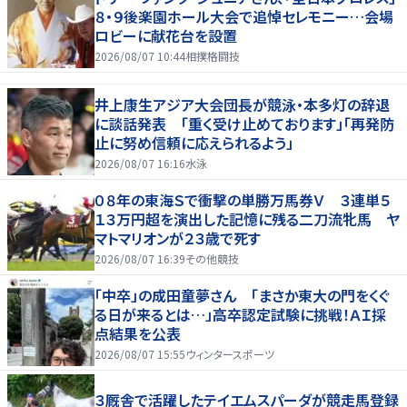
８・９後楽園ホール大会で追悼セレモニー…会場
ロビーに献花台を設置
2026/08/07 10:44
相撲格闘技
井上康生アジア大会団長が競泳・本多灯の辞退
に談話発表 「重く受け止めております」「再発防
止に努め信頼に応えられるよう」
2026/08/07 16:16
水泳
０８年の東海Ｓで衝撃の単勝万馬券Ｖ ３連単５
１３万円超を演出した記憶に残る二刀流牝馬 ヤ
マトマリオンが２３歳で死す
2026/08/07 16:39
その他競技
「中卒」の成田童夢さん 「まさか東大の門をくぐ
る日が来るとは…」高卒認定試験に挑戦！ＡＩ採
点結果を公表
2026/08/07 15:55
ウィンタースポーツ
３厩舎で活躍したテイエムスパーダが競走馬登録