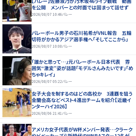
【バレー】佐藤淑乃が乃木坂46ライブ観戦 動画
を公開 メンバーとの対面では固まって話せず
2026/08/07 10:46
バレー
バレーボール男子の石川祐希がVNL報告 五輪
切符がかかるアジア選手権へ「そしてここから」
2026/08/07 10:08
バレー
「誰かと思って…」元バレーボール日本代表 雰
囲気“激変”姿が話題「モデルさんみたいです」「め
ちゃキレイ」
2026/08/07 05:22
バレー
女子大会を制するのはどの高校か 3連覇を狙う
金蘭会高などベスト４進出チームを紹介【近畿イ
ンターハイ2026】
2026/08/06 21:41
バレー
アメリカ女子代表がW杯メンバー発表…クラーク
やビベッカーズら新時代のWNBAスター12名が