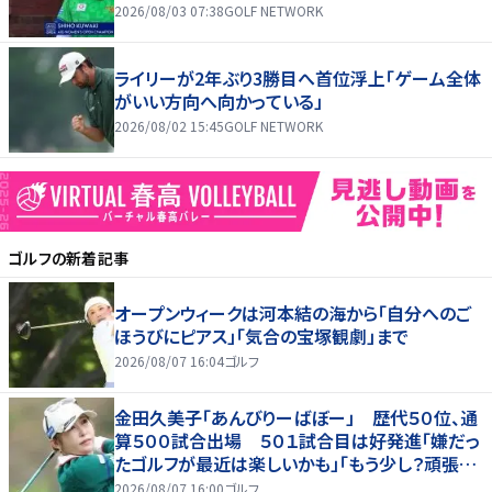
2026/08/03 07:38
GOLF NETWORK
ライリーが2年ぶり3勝目へ首位浮上「ゲーム全体
がいい方向へ向かっている」
2026/08/02 15:45
GOLF NETWORK
ゴルフ
の新着記事
オープンウィークは河本結の海から「自分へのご
ほうびにピアス」「気合の宝塚観劇」まで
2026/08/07 16:04
ゴルフ
金田久美子「あんびりーばぼー」 歴代５０位、通
算５００試合出場 ５０１試合目は好発進「嫌だっ
たゴルフが最近は楽しいかも」「もう少し？頑張り
たいな」
2026/08/07 16:00
ゴルフ