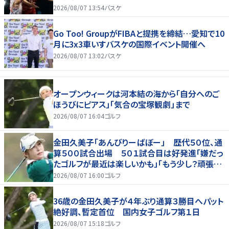
2026/08/07 13:54
バスケ
Go Too! GroupがFIBAと提携を締結…愛知で10
月に3x3車いすバスケの国際イベント開催へ
2026/08/07 13:02
バスケ
オープンウィークは河本結の海から「自分へのご
ほうびにピアス」「気合の宝塚観劇」まで
2026/08/07 16:04
ゴルフ
金田久美子「あんびりーばぼー」 歴代５０位、通
算５００試合出場 ５０１試合目は好発進「嫌だっ
たゴルフが最近は楽しいかも」「もう少し？頑張り
たいな」
2026/08/07 16:00
ゴルフ
36歳の金田久美子が４年ぶり通算３勝目へパット
絶好調、暫定首位 国内女子ゴルフ第１日
2026/08/07 15:18
ゴルフ