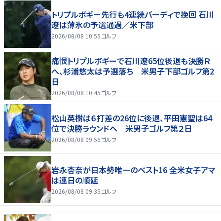
トリプルボギー先行も4連続バーディで挽回 石川
遼は薄氷の予選通過／米下部
2026/08/08 10:55
ゴルフ
痛恨トリプルボギーで石川遼65位後退も決勝Ｒ
へ、杉浦悠太は予選落ち 米男子下部ゴルフ第2
日
2026/08/08 10:45
ゴルフ
松山英樹は６打差の26位に後退、平田憲聖は64
位で決勝ラウンドへ 米男子ゴルフ第２日
2026/08/08 09:56
ゴルフ
岩永杏奈が日本勢唯一のベスト16 全米女子アマ
は連日の順延
2026/08/08 09:35
ゴルフ