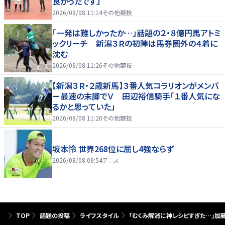
良かったです」
2026/08/08 11:14
その他競技
「一発は難しかったか…」話題の２・８億円馬アトミ
ックリーチ 新潟３Ｒの初陣は馬券圏外の４着に
沈む
2026/08/08 11:26
その他競技
【新潟３Ｒ・２歳新馬】３番人気コラリオンがメンバ
ー最速の末脚でＶ 田辺裕信騎手「１番人気にな
るかと思っていた」
2026/08/08 11:20
その他競技
坂本怜 世界268位に屈し4強ならず
2026/08/08 09:54
テニス
TOP
話題の投稿
ライフスタイル
「むくみ解消に神レシピすぎた…」加