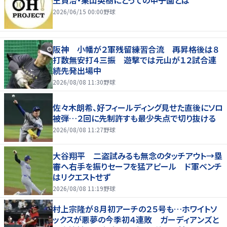
2026/06/15 00:00
野球
阪神 小幡が２軍残留練習合流 再昇格後は８
打数無安打４三振 遊撃では元山が１２試合連
続先発出場中
2026/08/08 11:30
野球
佐々木朗希、好フィールディング見せた直後にソロ
被弾…２回に先制許すも最少失点で切り抜ける
2026/08/08 11:27
野球
大谷翔平 二盗試みるも無念のタッチアウト→塁
審へ右手を振りセーフを猛アピール ド軍ベンチ
はリクエストせず
2026/08/08 11:19
野球
村上宗隆が８月初アーチの２５号も…ホワイトソ
ックスが悪夢の今季初４連敗 ガーディアンズと