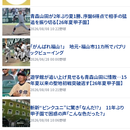
青森山田が2年ぶり夏1勝、序盤6得点で相手の猛
追を振り切る【26年夏甲子園】
2026/08/08 10:22
野球
「がんばれ福山！」 地元・福山市11カ所でパブリ
ックビューイング
2026/06/28 00:00
野球
遊学館が追い上げ見せるも青森山田に惜敗…15
年夏以来の聖地初戦突破逃す【26年夏甲子園】
2026/08/08 10:21
野球
斬新“ピンクユニ”に驚き「なんだ!?」 11年ぶり
甲子園で困惑の声「こんな色だった？」
2026/08/08 10:06
野球