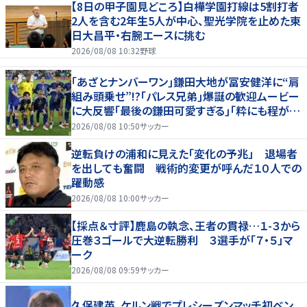
【8日の甲子園見どころ】白樺学園打線は5割打者
2人を含む2年生5人が中心、聖光学院を止めた東
日大昌平・右腕エースに挑む
2026/08/08 10:32
野球
｢あざとナンバーワン｣鎌田大地が冨安健洋に“肩
組み頭乗せ”!?｢パレス兄弟｣爆誕の歓迎ムービー
に大反響｢最後の鎌田可愛すぎる｣｢粋にも程があ
る！」
2026/08/08 10:50
サッカー
逆転負けの浦和に見えた「変化の予兆」 退場者
を出しても奮闘 戦術的変更が呼んだ１０人での
躍動感
2026/08/08 10:00
サッカー
【採点＆寸評】鹿島の執念、王者の貫禄…１-３から
圧巻３ゴールで大逆転勝利 ３選手が「７・５」マ
ーク
2026/08/08 09:59
サッカー
久保建英、ケルン戦でプレシーズンマッチ初ベン