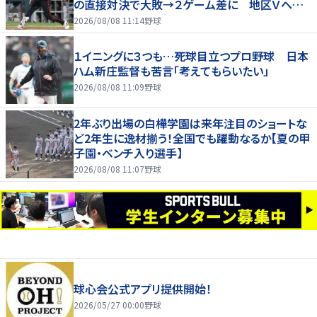
の直接対決で大敗→２ゲーム差に 地区Ｖへ正
念場に
2026/08/08 11:14
野球
１イニングに３つも…死球目立つプロ野球 日本
ハム新庄監督も苦言「考えてもらいたい」
2026/08/08 11:09
野球
2年ぶり出場の白樺学園は来年注目のショートな
ど2年生に逸材揃う！全国でも躍動なるか【夏の甲
子園・ベンチ入り選手】
2026/08/08 11:07
野球
球心会公式アプリ提供開始！
2026/05/27 00:00
野球