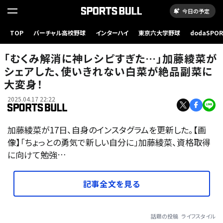
今日の予定
TOP
バーチャル高校野球
インターハイ
東京六大学野球
dodaSPO
（新しいタブ
「むくみ解消に神レシピすぎた…」加藤綾菜が
シェアした、使いきれない白菜が絶品副菜に
大変身！
2025.04.17 22:22
加藤綾菜が17日、自身のインスタグラムを更新した。【画
像】「ちょっとの勇気で新しい自分に」加藤綾菜、資格取得
に向けて勉強…
記事全文を見る
話題の投稿
ライフスタイル