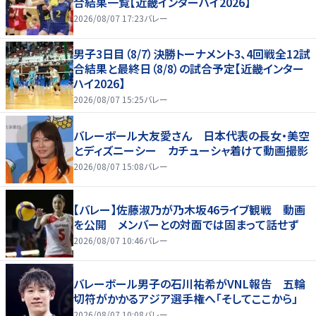
合結果一覧【近畿インターハイ2026】
2026/08/07 17:23
バレー
男子3日目（8/7）決勝トーナメント3、4回戦全12試
合結果と最終日（8/8）の試合予定【近畿インター
ハイ2026】
2026/08/07 15:25
バレー
バレーボール大友愛さん 日本代表の長女・美空
とディズニーシー カチューシャ着けて動画撮影
2026/08/07 15:08
バレー
【バレー】佐藤淑乃が乃木坂46ライブ観戦 動画
を公開 メンバーとの対面では固まって話せず
2026/08/07 10:46
バレー
バレーボール男子の石川祐希がVNL報告 五輪
切符がかかるアジア選手権へ「そしてここから」
2026/08/07 10:08
バレー