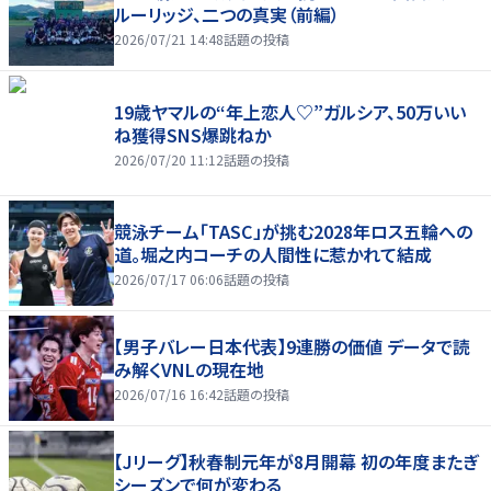
ルーリッジ、二つの真実（前編）
2026/07/21 14:48
話題の投稿
19歳ヤマルの“年上恋人♡”ガルシア、50万いい
ね獲得SNS爆跳ねか
2026/07/20 11:12
話題の投稿
競泳チーム「TASC」が挑む2028年ロス五輪への
道。堀之内コーチの人間性に惹かれて結成
2026/07/17 06:06
話題の投稿
【男子バレー日本代表】9連勝の価値 データで読
み解くVNLの現在地
2026/07/16 16:42
話題の投稿
【Jリーグ】秋春制元年が8月開幕 初の年度またぎ
シーズンで何が変わる