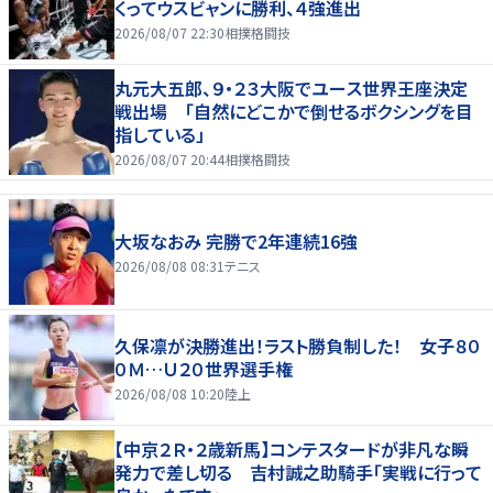
くってウスビャンに勝利、４強進出
2026/08/07 22:30
相撲格闘技
丸元大五郎、９・２３大阪でユース世界王座決定
戦出場 「自然にどこかで倒せるボクシングを目
指している」
2026/08/07 20:44
相撲格闘技
大坂なおみ 完勝で2年連続16強
2026/08/08 08:31
テニス
久保凛が決勝進出！ラスト勝負制した！ 女子８０
０Ｍ…Ｕ２０世界選手権
2026/08/08 10:20
陸上
【中京２Ｒ・２歳新馬】コンテスタードが非凡な瞬
発力で差し切る 吉村誠之助騎手「実戦に行って