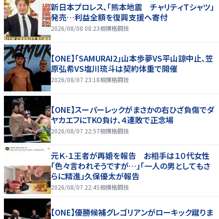
新日本プロレス、「熊本地震 チャリティＴシャツ」
発売…利益全額を復興支援へ寄付
2026/08/08 08:23
相撲格闘技
【ONE】「SAMURAI2」山本歩夢VS平山諒中止、笠
原弘希VS塩川琉斗は契約体重で開催
2026/08/07 23:18
相撲格闘技
【ONE】スーパーレックがまさかの右ひざ負傷でダ
ヤカエフにTKO負け、４連敗で正念場
2026/08/07 22:57
相撲格闘技
元Ｋ-１王者が再婚を報告 お相手は１０代女性
「色々言われそうですが…」「一人の男としてもさ
らに精進」久保優太が報告
2026/08/07 22:45
相撲格闘技
【ONE】優勝候補グレゴリアンがローキック蹴りま