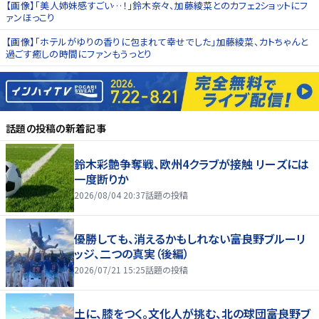
【画像】「美人姉妹感すごい…！」鈴木奈々、加藤綾菜とのカフェ2ショットにフ
ァンほっこり
【画像】「ホテルがゆりの香りに包まれて幸せでした」加藤綾菜、カトちゃんと
過ごす癒しの時間にファンもうっとり
話題の投稿
の新着記事
鈴木彩艶争奪戦、欧州4クラブが接触 リーズには
一度断りか
2026/08/04 20:37
話題の投稿
優勝しても、消えるかもしれない――富良野ブルーリ
ッジ、二つの真実（後編）
2026/07/21 15:25
話題の投稿
土に、膝をつく。文化人が挑む、北の球団――富良野ブ