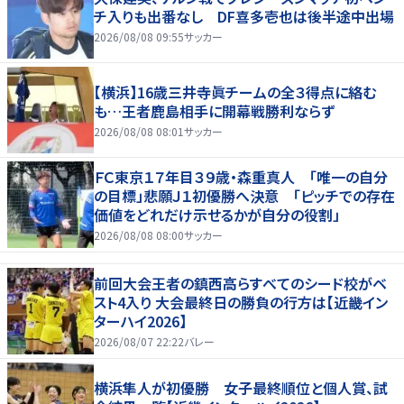
チ入りも出番なし DF喜多壱也は後半途中出場
2026/08/08 09:55
サッカー
【横浜】16歳三井寺眞チームの全３得点に絡む
も…王者鹿島相手に開幕戦勝利ならず
2026/08/08 08:01
サッカー
ＦＣ東京１７年目３９歳・森重真人 「唯一の自分
の目標」悲願Ｊ１初優勝へ決意 「ピッチでの存在
価値をどれだけ示せるかが自分の役割」
2026/08/08 08:00
サッカー
前回大会王者の鎮西高らすべてのシード校がベ
スト4入り 大会最終日の勝負の行方は【近畿イン
ターハイ2026】
2026/08/07 22:22
バレー
横浜隼人が初優勝 女子最終順位と個人賞、試