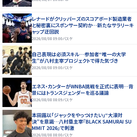
レナードがクリッパーズのスコアボード製造業者
と秘密裏にスポンサー契約か‬…新たなサラリーキ
ャップ迂回説
2026/08/08 09:00
バスケ
自己表現は必須スキル…参加者“唯一の大学
生”が八村主宰プロジェクトで得た気づき
2026/08/08 09:00
バスケ
エネス・カンターがWNBA挑戦を正式に表明…背
景にはトランスジェンダーを巡る議論
2026/08/08 08:09
バスケ
本田蕗以「ジャックをやっつけたい」“大濠対
決”を意識…八村塁主宰『BLACK SAMURAI SU
MMIT 2026』で刺激
2026/08/08 08:00
バスケ