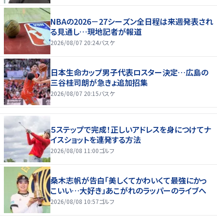
NBAの2026－27シーズン全日程は来週発表され
る見通し…現地記者が報道
2026/08/07 20:24
バスケ
日本生命カップ男子代表ロスター決定…広島の
三谷桂司朗が急きょ追加招集
2026/08/07 20:15
バスケ
５ステップで完成！正しいアドレスを身につけてナ
イスショットを連発する方法
2026/08/08 11:00
ゴルフ
桑木志帆が告白「美しくてかわいくて最強にかっ
こいい…大好き」あこがれのラッパーのライブへ
2026/08/08 10:57
ゴルフ