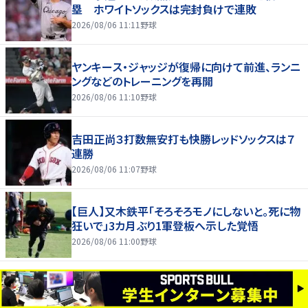
塁 ホワイトソックスは完封負けで連敗
2026/08/06 11:11
野球
ヤンキース・ジャッジが復帰に向けて前進、ランニ
ングなどのトレーニングを再開
2026/08/06 11:10
野球
吉田正尚３打数無安打も快勝レッドソックスは７
連勝
2026/08/06 11:07
野球
【巨人】又木鉄平「そろそろモノにしないと。死に物
狂いで」3カ月ぶり1軍登板へ示した覚悟
2026/08/06 11:00
野球