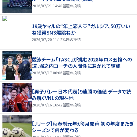
2026/07/21 14:48
話題の投稿
19歳ヤマルの“年上恋人♡”ガルシア、50万いい
ね獲得SNS爆跳ねか
2026/07/20 11:12
話題の投稿
競泳チーム「TASC」が挑む2028年ロス五輪への
道。堀之内コーチの人間性に惹かれて結成
2026/07/17 06:06
話題の投稿
【男子バレー日本代表】9連勝の価値 データで読
み解くVNLの現在地
2026/07/16 16:42
話題の投稿
【Jリーグ】秋春制元年が8月開幕 初の年度またぎ
シーズンで何が変わる
2026/07/15 15:55
話題の投稿