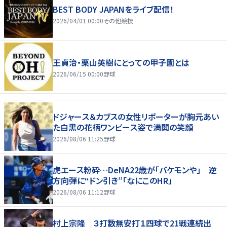
BEST BODY JAPANをライブ配信！
2026/04/01 00:00
その他競技
王貞治・栗山英樹にとっての甲子園とは
2026/06/15 00:00
野球
ドジャース＆カブスの女性リポーターが胸元あい
た白黒の花柄ワンピース姿で満開の笑顔
2026/08/06 11:25
野球
虎エース粉砕…DeNA22歳が「バケモンや」 逆
方向弾に“ドン引き”「なにこのHR」
2026/08/06 11:12
野球
村上宗隆 ３打数無安打１四球で21戦連続出