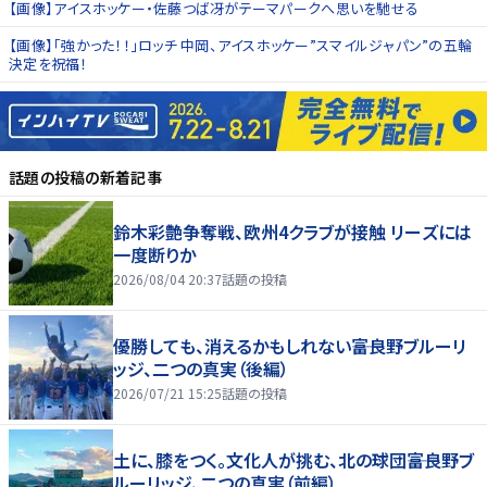
【画像】アイスホッケー・佐藤つば冴がテーマパークへ思いを馳せる
【画像】「強かった！！」ロッチ 中岡、アイスホッケー”スマイルジャパン”の五輪
決定を祝福！
話題の投稿
の新着記事
鈴木彩艶争奪戦、欧州4クラブが接触 リーズには
一度断りか
2026/08/04 20:37
話題の投稿
優勝しても、消えるかもしれない――富良野ブルーリ
ッジ、二つの真実（後編）
2026/07/21 15:25
話題の投稿
土に、膝をつく。文化人が挑む、北の球団――富良野ブ
ルーリッジ、二つの真実（前編）