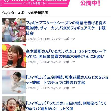
ウィンタースポーツ
の新着記事
フィギュアスケートシーズンの開幕を告げる夏の
風物詩、サマーカップ2026フィギュアスケート競
技会
2026/08/06 11:09
ウィンタースポーツ
高木菜那さん「いただいた包丁セットでカレー作
ってね」国民栄誉賞の妹高木美帆さんにお願い
2026/08/05 14:46
ウィンタースポーツ
【フィギュア】三宅咲綺、坂本花織さんらとの５ショ
ット披露 ピカチュウに挟まれ笑顔
2026/08/05 14:27
ウィンタースポーツ
【フィギュア】「うたまさ」吉田唄菜、制服姿で「りく
りゅう」と肩組みショット公開