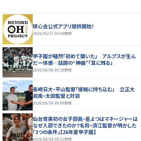
球心会公式アプリ提供開始！
2026/05/27 00:00
野球
甲子園が騒然「初めて聞いた」 アルプスが生ん
だ一体感…話題の“神曲”「耳に残る」
2026/08/06 09:28
野球
長崎日大・平山監督「接戦に持ち込む」 立正大
淞南・太田監督と対談
2026/08/06 08:00
野球
仙台育英初の女子部員・星よつはマネージャーは
なぜ入部できたのか？名将・須江監督が明かした
「3つの条件」【26年夏甲子園】
2026/08/06 08:21
野球