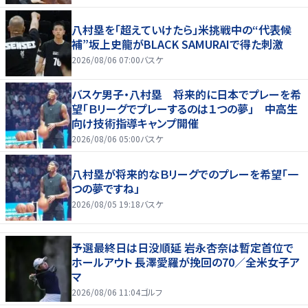
八村塁を「超えていけたら」米挑戦中の“代表候
補”坂上史龍がBLACK SAMURAIで得た刺激
2026/08/06 07:00
バスケ
バスケ男子・八村塁 将来的に日本でプレーを希
望「Ｂリーグでプレーするのは１つの夢」 中高生
向け技術指導キャンプ開催
2026/08/06 05:00
バスケ
八村塁が将来的なＢリーグでのプレーを希望「一
つの夢ですね」
2026/08/05 19:18
バスケ
予選最終日は日没順延 岩永杏奈は暫定首位で
ホールアウト 長澤愛羅が挽回の70／全米女子ア
マ
2026/08/06 11:04
ゴルフ