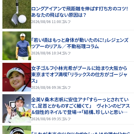
ロングアイアンで飛距離を伸ばす打ち方のコツ！
あなたの飛ばない原因は？
2026/08/06 11:00
ゴルフ
「若い頃はもっと身体が動いたのに！」レジェンズ
ツアーのリアル／不動裕理コラム
2026/08/06 10:34
ゴルフ
女子ゴルフ小林光希がプールに始まり大阪から
東京までオフ満喫「リラックスの仕方がゴージャ
ス」
2026/08/06 09:36
ゴルフ
全英Ｖ桑木志帆に安住アナ「すらーっとされてい
て。足首とかものすごく細くて」 ヴィトンのピアス
＆個性的ネイルで登場→「結構、珍しいと思いま
す」
2026/08/06 09:35
ゴルフ
「これが本当のツクツクボウシ」もはや誰か分から