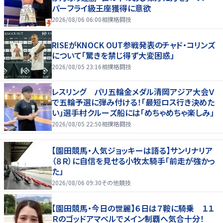
パーフライ級王座獲得に意欲
2026/08/06 06:00
相撲格闘技
RISEがKNOCK OUT参戦発表のチャド・コリンズ
について「驚きを禁じ得ず大変困惑」
2026/08/05 23:16
相撲格闘技
レスリング パリ五輪金メダル清岡アジア大会Ｖ
で五輪予選に弾み付ける！「最短ロス行き決めた
い」選手村クルーズ船には「めちゃめちゃ楽しみ」
2026/08/05 22:50
相撲格闘技
【園田競馬・人気ジョッキーは語る】サンリナリア
（８Ｒ）に自信を見せる小牧太騎手「前走が強かっ
た」
2026/08/06 09:30
その他競技
【園田競馬・今日の世麗】６日は７鞍に騎乗 １１
Ｒのゴッドアマベルでメイン制覇へ気合十分！