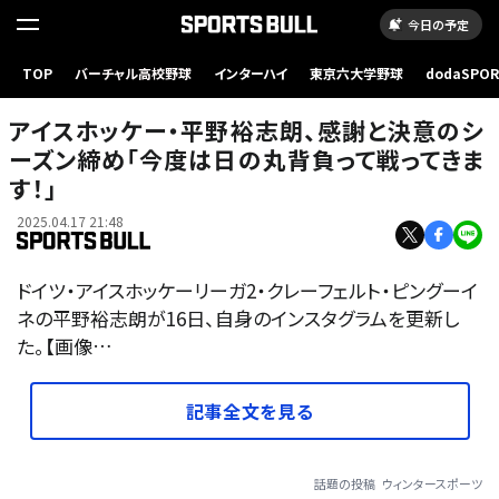
今日の予定
TOP
バーチャル高校野球
インターハイ
東京六大学野球
dodaSPO
（新しいタブ
アイスホッケー・平野裕志朗、感謝と決意のシ
ーズン締め「今度は日の丸背負って戦ってきま
す！」
2025.04.17 21:48
ドイツ・アイスホッケーリーガ2・クレーフェルト・ピングーイ
ネの平野裕志朗が16日、自身のインスタグラムを更新し
た。【画像…
記事全文を見る
話題の投稿
ウィンタースポーツ