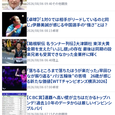
2026/08/06 09:40
その他競技
【卓球】「１対０では相手がリードしているのと同
じ」伊藤美誠が感じる中国選手の“強さ”とは？
2026/08/06 08:15
卓球
【箱根駅伝 名ランナー列伝】大津顕杜 東洋大黄
金期を支えた「いぶし銀」の存在 最後は同期の設
楽兄弟も受賞できなかった金栗杯に輝く
2026/08/06 06:40
陸上
「落ちるところまで落ちたほうが楽だった」早田ひ
なが振り返る“パリ五輪後”の苦境 26歳が感じ
る新たな価値【WTTチャンピオンズ横浜2026】
2026/08/06 07:00
卓球
【ＣＢＣ賞】連覇へ高い壁が立ちはだかるトップハ
ンデ！過去１０年のデータからは厳しいインビンシ
ブルパパ
2026/08/06 07:15
その他競技