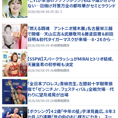
ない…日焼け対策万全の都玲華がセミとラウンド
2026/08/06 08:39
ゴルフ
「燃える闘魂 アントニオ猪木展」名古屋栄三越
で開催…天山広吉＆武藤敬司＆藤波辰爾＆前田
日明＆初代タイガーマスクが来場…８・２６から９・
７まで
2026/08/06 09:49
相撲格闘技
【SSPW】スパークラッシュがMIRAIとトリオ結成、
天麗皇希の初参戦も決定
2026/08/06 09:36
相撲格闘技
「全日本プロレス」青柳亮生、左膝前十字靭帯損
傷で「ゼンニチＪｒ．フェスティバル」全戦欠場…代
わりに望月成晃が出場
2026/08/06 09:26
相撲格闘技
【ボクシング】４２歳「中年の星」宇津見義広、８年３
か月ぶり連勝「世の中のおじ様方に力を」 スー