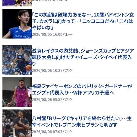
「この笑顔は破壊力あるな〜」20歳バドミントン女
子、カメラに向かって…「ニッコニコだね」「これは
やばいな」
2026/08/05 16:00
バレー
滋賀レイクスの游艾喆、ジョーンズカップとアジア
競技大会に向けたチャイニーズ・タイペイ代表入
り
2026/08/06 10:37
バスケ
福島ファイヤーボンズのパトリック・ガードナーが
エジプト代表入り…W杯アフリカ予選へ
2026/08/06 09:52
バスケ
八村塁「Bリーグでキャリアを終わらせたい」…主
宰イベントでレブロン来日プランも明かす
2026/08/06 07:07
バスケ