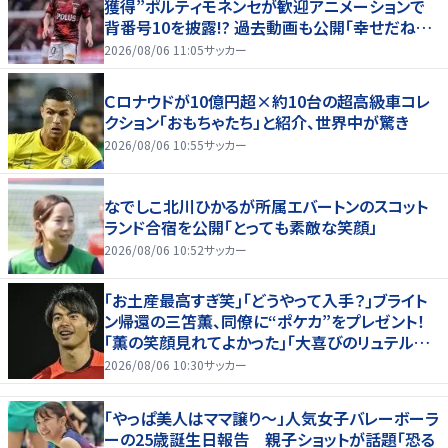
獲得”ポルティモネンセが歓迎アニメーションで
背番号10を披露!? 過去動画も公開｢幸せだね〜｣
｢爽やかイケメン｣
2026/08/06 11:05
サッカー
Ｃロナウドが10億円超×約10台の超高級車コレ
クション「おもちゃたち」と紹介、世界中が驚き
2026/08/06 10:55
サッカー
なでしこ北川ひかるが所属エバートンのスコット
ランド合宿を公開「とっても素敵な笑顔」
2026/08/06 10:52
サッカー
｢お土産最高すぎ笑｣｢どうやって入手？｣ブライト
ン帰還の三笘薫、同僚に“ポケカ”をプレゼント！
｢薫の笑顔見れてよかった｣｢大喜びのリュテル可
愛すぎ｣
2026/08/06 10:30
サッカー
「やっぱ美人はママ譲り～」人気女子バレーボーラ
ーの25歳誕生日報告 親子ショットが話題「恐る