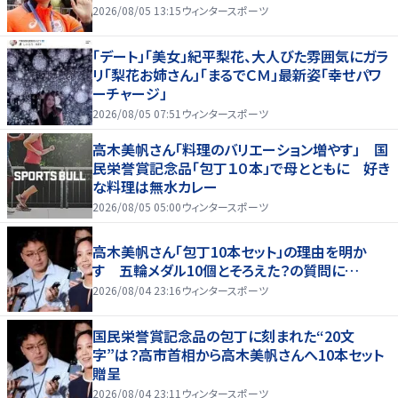
2026/08/05 13:15
ウィンタースポーツ
「デート」「美女」紀平梨花、大人びた雰囲気にガラ
リ「梨花お姉さん」「まるでＣＭ」最新姿「幸せパワ
ーチャージ」
2026/08/05 07:51
ウィンタースポーツ
高木美帆さん「料理のバリエーション増やす」 国
民栄誉賞記念品「包丁１０本」で母とともに 好き
な料理は無水カレー
2026/08/05 05:00
ウィンタースポーツ
高木美帆さん「包丁10本セット」の理由を明か
す 五輪メダル10個とそろえた？の質問に…
2026/08/04 23:16
ウィンタースポーツ
国民栄誉賞記念品の包丁に刻まれた“20文
字”は？高市首相から高木美帆さんへ10本セット
贈呈
2026/08/04 23:11
ウィンタースポーツ