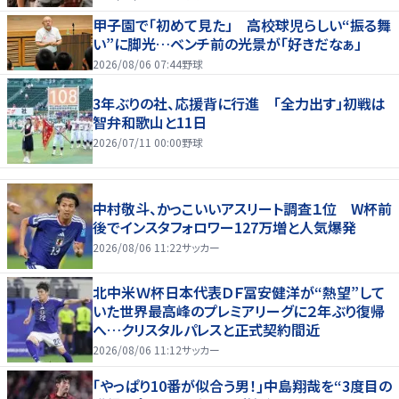
甲子園で「初めて見た」 高校球児らしい“振る舞
い”に脚光…ベンチ前の光景が「好きだなぁ」
2026/08/06 07:44
野球
3年ぶりの社、応援背に行進 「全力出す」初戦は
智弁和歌山と11日
2026/07/11 00:00
野球
中村敬斗、かっこいいアスリート調査１位 W杯前
後でインスタフォロワー127万増と人気爆発
2026/08/06 11:22
サッカー
北中米Ｗ杯日本代表ＤＦ冨安健洋が“熱望”して
いた世界最高峰のプレミアリーグに２年ぶり復帰
へ…クリスタルパレスと正式契約間近
2026/08/06 11:12
サッカー
｢やっぱり10番が似合う男！｣中島翔哉を“3度目の