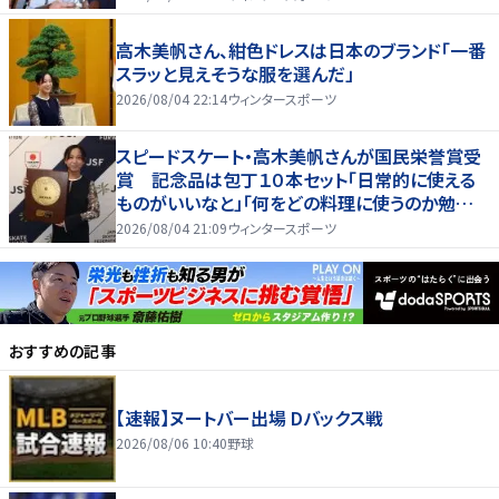
高木美帆さん、紺色ドレスは日本のブランド「一番
スラッと見えそうな服を選んだ」
2026/08/04 22:14
ウィンタースポーツ
スピードスケート・高木美帆さんが国民栄誉賞受
賞 記念品は包丁１０本セット「日常的に使える
ものがいいなと」「何をどの料理に使うのか勉強し
ないと」
2026/08/04 21:09
ウィンタースポーツ
おすすめの記事
【速報】ヌートバー出場 Dバックス戦
2026/08/06 10:40
野球