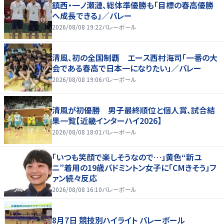
鎮西・一ノ瀬漣、総体準優勝も「目標の春高優勝
へ成長できる」／バレー
2026/08/08 19:22
バレーボール
清風、初の全国制覇 エース西村海司「一番の大
会である春高で日本一になりたい」／バレー
2026/08/08 19:06
バレーボール
清風が初優勝 男子最終順位と個人賞、試合結
果一覧【近畿インターハイ2026】
2026/08/08 18:01
バレーボール
「いつも笑顔で楽しそうなので…」黄色“新ユ
ニ”着用の19歳バドミントン女子に「CMきそう」フ
ァン続々反応
2026/08/08 16:10
バレーボール
8月7日 競技別ハイライト バレーボール