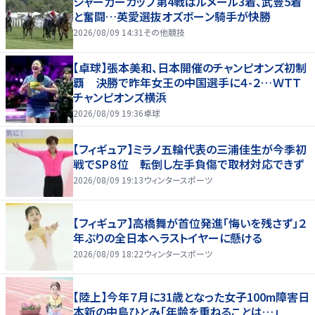
シャーガーカップ第4戦はルメール3着、武豊5着
と奮闘…英愛選抜オズボーン騎手が快勝
2026/08/09 14:31
その他競技
【卓球】張本美和、日本開催のチャンピオンズ初制
覇 決勝で昨年女王の中国選手に４-２…ＷＴＴ
チャンピオンズ横浜
2026/08/09 19:36
卓球
【フィギュア】ミラノ五輪代表の三浦佳生が今季初
戦でSP８位 転倒し左手負傷で取材対応できず
2026/08/09 19:13
ウィンタースポーツ
【フィギュア】高橋舞が首位発進「悔いを残さず」２
年ぶりの全日本へラストイヤーに懸ける
2026/08/09 18:22
ウィンタースポーツ
【陸上】今年７月に31歳となった女子100m障害日
本新の中島ひとみ「年齢を重ねることは…」