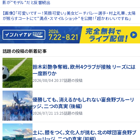
影が”モデル”だと反響続出
【画像】「可愛いですー！笑顔可愛い」美女ビーチバレー選手・村上礼華、太陽
が照らすコートにて”満点・スマイルショット”を公開！「超かわいいですね」
話題の投稿
の新着記事
鈴木彩艶争奪戦、欧州4クラブが接触 リーズには
一度断りか
2026/08/04 20:37
話題の投稿
優勝しても、消えるかもしれない――富良野ブルーリ
ッジ、二つの真実（後編）
2026/07/21 15:25
話題の投稿
土に、膝をつく。文化人が挑む、北の球団――富良野ブ
ルーリッジ、二つの真実（前編）