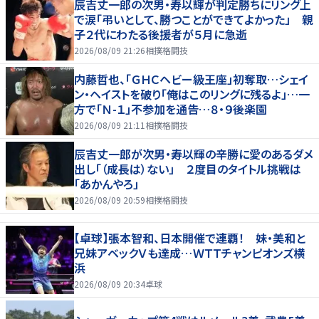
辰吉丈一郎の次男・寿以輝が判定勝ちにリング上
で涙「弔いとして、勝つことができてよかった」 親
子２代にわたる後援者が５月に急逝
2026/08/09 21:26
相撲格闘技
内藤哲也、「ＧＨＣヘビー級王座」初奪取…シェイ
ン・ヘイストを破り「俺はこのリングに残るよ」…一
方で「Ｎ-１」不参加を通告…８・９後楽園
2026/08/09 21:11
相撲格闘技
辰吉丈一郎が次男・寿以輝の辛勝に愛のあるダメ
出し「（成長は）ない」 ２度目のタイトル挑戦は
「あかんやろ」
2026/08/09 20:59
相撲格闘技
【卓球】張本智和、日本開催で連覇！ 妹・美和と
兄妹アベックＶも達成…ＷＴＴチャンピオンズ横
浜
2026/08/09 20:34
卓球