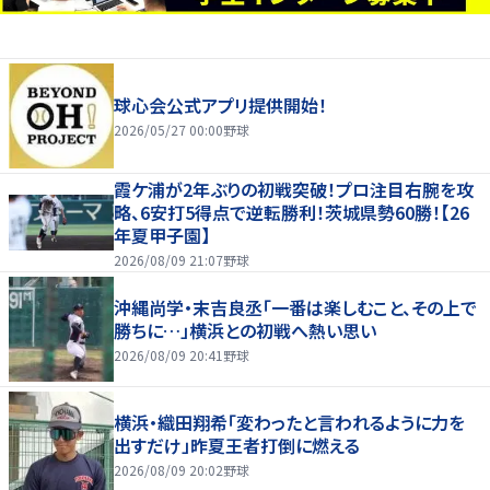
球心会公式アプリ提供開始！
2026/05/27 00:00
野球
霞ケ浦が2年ぶりの初戦突破！プロ注目右腕を攻
略、6安打5得点で逆転勝利！茨城県勢60勝！【26
年夏甲子園】
2026/08/09 21:07
野球
沖縄尚学・末吉良丞「一番は楽しむこと、その上で
勝ちに…」横浜との初戦へ熱い思い
2026/08/09 20:41
野球
横浜・織田翔希「変わったと言われるように力を
出すだけ」昨夏王者打倒に燃える
2026/08/09 20:02
野球