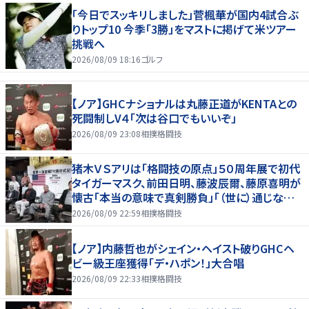
「今日でスッキリしました」菅楓華が国内4試合ぶ
りトップ10 今季「3勝」をマストに掲げて米ツアー
挑戦へ
2026/08/09 18:16
ゴルフ
【ノア】GHCナショナルは丸藤正道がKENTAとの
死闘制しV４「次は谷口でもいいぞ」
2026/08/09 23:08
相撲格闘技
猪木ＶＳアリは「格闘技の原点」５０周年展で初代
タイガーマスク、前田日明、藤波辰爾、藤原喜明が
懐古「本当の意味で真剣勝負」「（世に）通じない
歯がゆさも」
2026/08/09 22:59
相撲格闘技
【ノア】内藤哲也がシェイン・ヘイスト破りGHCヘ
ビー級王座獲得「デ・ハポン！」大合唱
2026/08/09 22:33
相撲格闘技