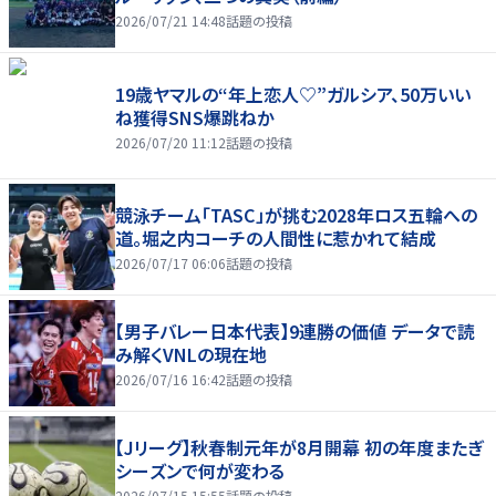
2026/07/21 14:48
話題の投稿
19歳ヤマルの“年上恋人♡”ガルシア、50万いい
ね獲得SNS爆跳ねか
2026/07/20 11:12
話題の投稿
競泳チーム「TASC」が挑む2028年ロス五輪への
道。堀之内コーチの人間性に惹かれて結成
2026/07/17 06:06
話題の投稿
【男子バレー日本代表】9連勝の価値 データで読
み解くVNLの現在地
2026/07/16 16:42
話題の投稿
【Jリーグ】秋春制元年が8月開幕 初の年度またぎ
シーズンで何が変わる
2026/07/15 15:55
話題の投稿