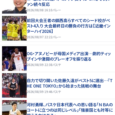
ァン続々反応
2026/08/08 16:10
バレー
前回大会王者の鎮西高らすべてのシード校がベ
スト4入り 大会最終日の勝負の行方は【近畿イン
ターハイ2026】
2026/08/07 22:22
バレー
OG・アヌノビーが母国メディア出演…劇的ティッ
プインや激闘のプレーオフを振り返る
2026/08/09 22:38
バスケ
自力で切り開いた佐藤久遠がベスト5に選出…『T
HE ONE TOKYO』から始まった挑戦の舞台
2026/08/09 19:46
バスケ
河村勇輝、バスケ日本代表への思い語る「ＮＢＡの
コートに立つのは同じレベル」「強豪国とも対等に