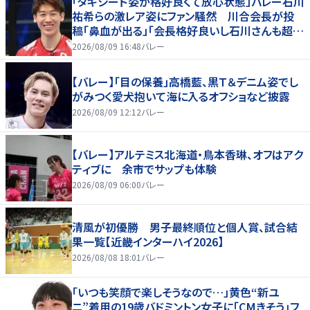
「タキシード姿が格好良くて放心状態」バレー石川
祐希らの激レア姿にファン騒然 川合会長が投
稿「鼻血が出る」「会長格好良いし石川さんも超格
好いい」
2026/08/09 16:48
バレー
【バレー】「目の保養」高橋藍、黒Ｔ＆デニム姿でし
がみつく愛犬抱いて海に入るオフショなど披露
2026/08/09 12:12
バレー
【バレー】アルテミス北海道・鳥本香琳、オフはアク
ティブに 余市でサップも体験
2026/08/09 06:00
バレー
清風が初優勝 男子最終順位と個人賞、試合結
果一覧【近畿インターハイ2026】
2026/08/08 18:01
バレー
「いつも笑顔で楽しそうなので…」黄色“新ユ
ニ”着用の19歳バドミントン女子に「CMきそう」フ