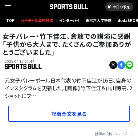
今日の予定
TOP
バーチャル高校野球
インターハイ
東京六大学野球
dodaSPO
（新しいタブ
女子バレー・竹下佳江、倉敷での講演に感謝
「子供から大人まで、たくさんのご参加ありが
とうございました」
2025.04.17 21:44
元女子バレーボール日本代表の竹下佳江が16日、自身の
インスタグラムを更新した。【画像】竹下佳江＆山川穂高、2
ショットにフ…
記事全文を見る
話題の投稿
バレーボール