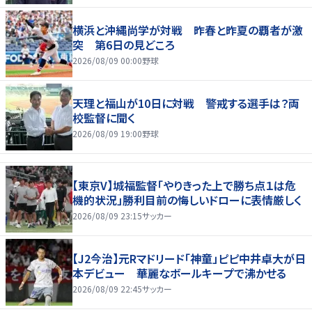
横浜と沖縄尚学が対戦 昨春と昨夏の覇者が激
突 第6日の見どころ
2026/08/09 00:00
野球
天理と福山が10日に対戦 警戒する選手は？両
校監督に聞く
2026/08/09 19:00
野球
【東京V】城福監督「やりきった上で勝ち点１は危
機的状況」勝利目前の悔しいドローに表情厳しく
2026/08/09 23:15
サッカー
【J2今治】元Rマドリード「神童」ピピ中井卓大が日
本デビュー 華麗なボールキープで沸かせる
2026/08/09 22:45
サッカー