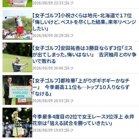
すぎてびっくり」
2026/08/09 22:33
ゴルフ
【女子ゴルフ】小祝さくらは地元・北海道で１７位
「悔しいけど、ベストを尽くした結果。来年リベンジ
したい」
2026/08/09 20:29
ゴルフ
【女子ゴルフ】安田祐香は３勝目ならず３位「ミス
が出てしまった。悔いはない」 吉沢柚月とのＶ争
いで敗れる
2026/08/09 20:06
ゴルフ
【女子ゴルフ】都玲華「上がりボギボギーかなチ
ー」 今季最高１１位も…トップ１０入りならず
「なける」
2026/08/09 20:03
ゴルフ
今季最多4度目の2位で女王レース3位浮上 永井
花奈は「狙える試合を勝っていきたい」
2026/08/09 19:03
ゴルフ