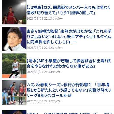
【J3福島】カズ、開幕戦でメンバー入りも出場なく
惜敗「切り替えて」「もう１回締め直して」
2026/08/09 22:13
サッカー
東京Ｖ城福浩監督「未熟さが出たかな」「これを学
びにしないといけない」後半アディショナルタイム
に同点弾を許して１-１ドロー
2026/08/09 22:02
サッカー
【清水】MF小泉慶が志願して練習試合に出場「試
合をやらなければわからない事がある」
2026/08/09 21:43
サッカー
カズ、秋春制シーズン移行が好影響？ 「百年構
想Ｌから新たにという感じでもない」次戦以降のＪ
リーグ９年ぶりゴール期待
2026/08/09 21:37
サッカー