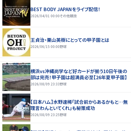
BEST BODY JAPANをライブ配信！
2026/04/01 00:00
その他競技
王貞治・栗山英樹にとっての甲子園とは
2026/06/15 00:00
野球
横浜vs沖縄尚学など好カードが揃う10日午後の
部は完売！甲子園は超満員必至【26年夏甲子園】
2026/08/09 23:33
野球
【日本ハム】水野達稀「試合前からあるかもと…無
理言わんといてくれ」も秘策成功
2026/08/09 23:25
野球