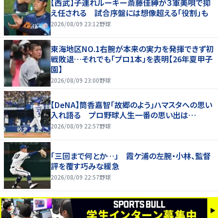
【西武】子連れルーキー斎藤佳紳が３軍美唄で抑
え任される 試合序盤には想像超える「役割」も
2026/08/09 23:12
野球
東海地区NO.1右腕が本来の実力を発揮できず初
戦敗退…それでも「プロ1本」を表明【26年夏甲子
園】
2026/08/09 23:00
野球
【DeNA】筒香嘉智「故郷のよう」ハマスタへの思い
入れ語る プロ野球人生一番の思い出は…
2026/08/09 22:57
野球
「三回まで何とか…」 霞ケ浦の左腕・小林、監督
評を覆す巧みな緩急
2026/08/09 22:57
野球