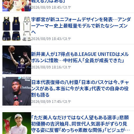
戦える力はある」
2026/08/09 18:45
バスケ
宇都宮が新ユニフォームデザインを発表…アンダ
ーアーマー史上最軽量モデルで新たなシーズン
へ
2026/08/09 18:43
バスケ
新井楽人が17得点もB.LEAGUE UNITEDはメル
ボルンに惜敗…中村拓人「全員が成長できた」
2026/08/09 18:16
バスケ
日本代表復帰の八村塁「日本のバスケは今、チャ
ンスがある。本当に今が大事」代表での自身の役
割も語る
2026/08/09 17:45
バスケ
「ただ美人なだけではなく人望もある選手」悲願
初優勝の吉沢柚月、同世代人気選手がずらり見
守る姿に反響「めっちゃ素敵な関係」「ビジュが良