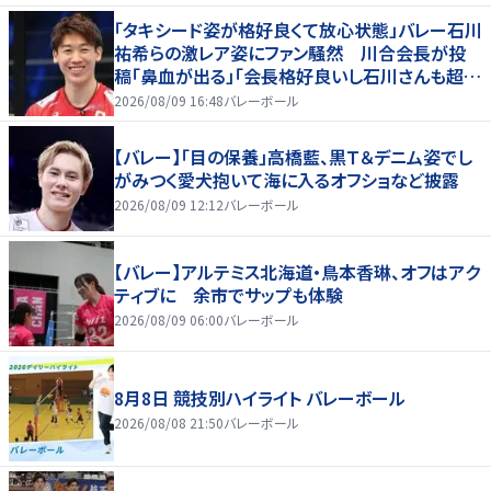
「タキシード姿が格好良くて放心状態」バレー石川
祐希らの激レア姿にファン騒然 川合会長が投
稿「鼻血が出る」「会長格好良いし石川さんも超格
好いい」
2026/08/09 16:48
バレーボール
【バレー】「目の保養」高橋藍、黒Ｔ＆デニム姿でし
がみつく愛犬抱いて海に入るオフショなど披露
2026/08/09 12:12
バレーボール
【バレー】アルテミス北海道・鳥本香琳、オフはアク
ティブに 余市でサップも体験
2026/08/09 06:00
バレーボール
8月8日 競技別ハイライト バレーボール
2026/08/08 21:50
バレーボール