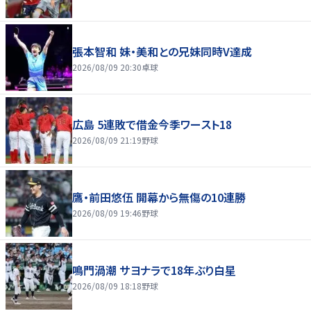
張本智和 妹・美和との兄妹同時V達成
2026/08/09 20:30
卓球
広島 5連敗で借金今季ワースト18
2026/08/09 21:19
野球
鷹・前田悠伍 開幕から無傷の10連勝
2026/08/09 19:46
野球
鳴門渦潮 サヨナラで18年ぶり白星
2026/08/09 18:18
野球