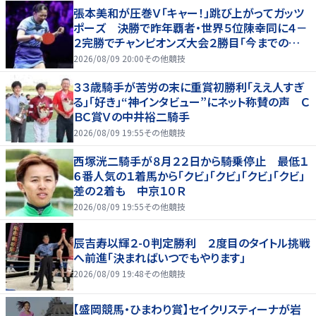
張本美和が圧巻Ｖ「キャー！」跳び上がってガッツ
ポーズ 決勝で昨年覇者・世界５位陳幸同に４－
２完勝でチャンピオンズ大会２勝目「今までの中で
１番良かった日」中国勢３選手撃破し頂点へ
2026/08/09 20:00
その他競技
３３歳騎手が苦労の末に重賞初勝利「ええ人すぎ
る」「好き」“神インタビュー”にネット称賛の声 Ｃ
ＢＣ賞Ｖの中井裕二騎手
2026/08/09 19:55
その他競技
西塚洸二騎手が８月２２日から騎乗停止 最低１
６番人気の１着馬から「クビ」「クビ」「クビ」「クビ」
差の２着も 中京１０Ｒ
2026/08/09 19:55
その他競技
辰吉寿以輝２-０判定勝利 ２度目のタイトル挑戦
へ前進「決まればいつでもやります」
2026/08/09 19:48
その他競技
【盛岡競馬・ひまわり賞】セイクリスティーナが岩