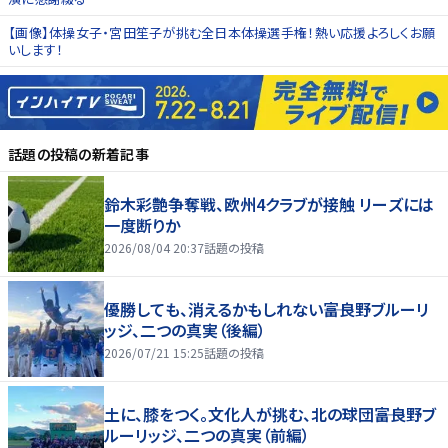
【画像】体操女子・宮田笙子が挑む全日本体操選手権！熱い応援よろしくお願
いします！
話題の投稿
の新着記事
鈴木彩艶争奪戦、欧州4クラブが接触 リーズには
一度断りか
2026/08/04 20:37
話題の投稿
優勝しても、消えるかもしれない――富良野ブルーリ
ッジ、二つの真実（後編）
2026/07/21 15:25
話題の投稿
土に、膝をつく。文化人が挑む、北の球団――富良野ブ
ルーリッジ、二つの真実（前編）