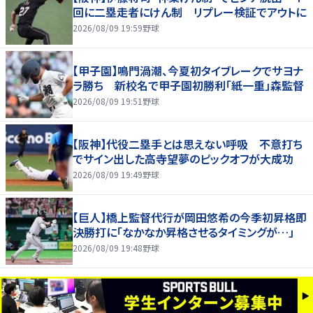
回に二塁走者にけん制 リプレー検証でアウトに
2026/08/09 19:59
野球
【甲子園】鳴門渦潮、今夏初タイブレークでサヨナ
ラ勝ち 新校名で甲子園初勝利「紙一重」森監督
2026/08/09 19:51
野球
【阪神】代役二塁手とは思えない呼吸 不意打ち
でサイン出した高寺望夢のピックオフが大成功
2026/08/09 19:49
野球
【巨人】橋上監督代行が岡田悠希の今季初昇格即
決勝打に「なかなか昇格させるタイミングが…」
2026/08/09 19:48
野球