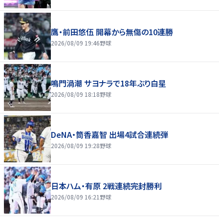
鷹・前田悠伍 開幕から無傷の10連勝
2026/08/09 19:46
野球
鳴門渦潮 サヨナラで18年ぶり白星
2026/08/09 18:18
野球
DeNA・筒香嘉智 出場4試合連続弾
2026/08/09 19:28
野球
日本ハム・有原 2戦連続完封勝利
2026/08/09 16:21
野球