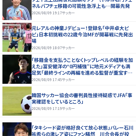
ネルバフチェ移籍の可能性急浮上も…開幕先発
2026/08/09 19:17
サッカー
元レアルの神童Ｊデビュー！登録名「中井卓大ピ
ピ」日本初挑戦の22歳今治MFが開幕戦に先発出
場
2026/08/09 18:07
サッカー
「移籍金を支払うことなくトップレベルの経験を加
えた」冨安健洋の“0円補強”に地元メディアも満
足気「最終ラインの再編を進める監督が重宝する
柔軟性を備えている」
2026/08/09 17:45
サッカー
韓国サッカー協会の審判員性接待疑惑でJFA「事
実確認をしているところ」
2026/08/09 17:19
サッカー
「タキシード姿が格好良くて放心状態」バレー石川
祐希らの激レア姿にファン騒然 川合会長が投