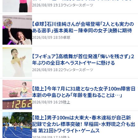
2026/08/09 19:13
ウィンタースポーツ
【卓球】石川佳純さんが会場登場「2人とも実力の
ある選手」張本美和－陳幸同の女子決勝に期待
2026/08/09 18:59
卓球
【フィギュア】高橋舞が首位発進「悔いを残さず」２
年ぶりの全日本へラストイヤーに懸ける
2026/08/09 18:22
ウィンタースポーツ
【陸上】今年７月に31歳となった女子100m障害日
本新の中島ひとみ「年齢を重ねることは…」
2026/08/09 16:29
陸上
【陸上】男子100mは大東大・春木達裕が自己新
記録で全カレ標準突破！ 早稲田・水野琉之介も出
場 第21回トワイライト・ゲームス
2026/08/09 17:10
陸上