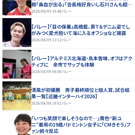
稿「鼻血が出る」「会長格好良いし石川さんも超格
好いい」
2026/08/09 16:48
バレー
【バレー】「目の保養」高橋藍、黒Ｔ＆デニム姿でし
がみつく愛犬抱いて海に入るオフショなど披露
2026/08/09 12:12
バレー
【バレー】アルテミス北海道・鳥本香琳、オフはアク
ティブに 余市でサップも体験
2026/08/09 06:00
バレー
清風が初優勝 男子最終順位と個人賞、試合結
果一覧【近畿インターハイ2026】
2026/08/08 18:01
バレー
「いつも笑顔で楽しそうなので…」黄色“新ユ
ニ”着用の19歳バドミントン女子に「CMきそう」フ
ァン続々反応