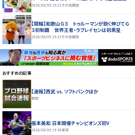
2026/08/09 19:15
その他競技
【競輪】和歌山Ｇ３ トゥルーマンが鋭く伸びてＧ
３初制覇 世界王者・ラブレイセンは初黒星
2026/08/09 19:15
その他競技
おすすめの記事
【速報】西武 vs. ソフトバンクほか
野球
張本美和 日本開催チャンピオンズ初V
2026/08/09 19:36
卓球