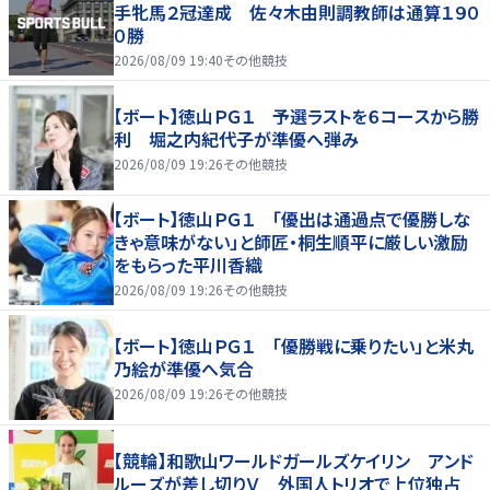
手牝馬２冠達成 佐々木由則調教師は通算１９０
０勝
2026/08/09 19:40
その他競技
【ボート】徳山ＰＧ１ 予選ラストを６コースから勝
利 堀之内紀代子が準優へ弾み
2026/08/09 19:26
その他競技
【ボート】徳山ＰＧ１ 「優出は通過点で優勝しな
きゃ意味がない」と師匠・桐生順平に厳しい激励
をもらった平川香織
2026/08/09 19:26
その他競技
【ボート】徳山ＰＧ１ 「優勝戦に乗りたい」と米丸
乃絵が準優へ気合
2026/08/09 19:26
その他競技
【競輪】和歌山ワールドガールズケイリン アンド
ルーズが差し切りＶ 外国人トリオで上位独占