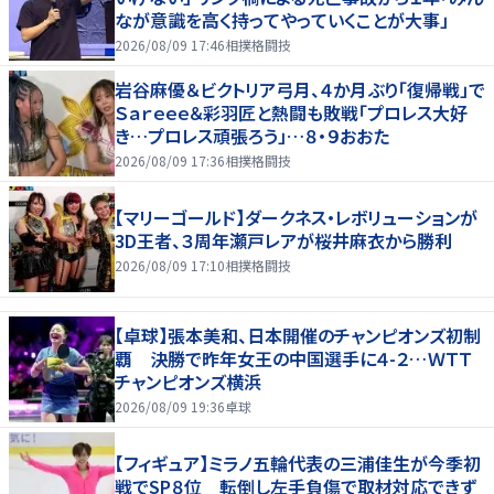
なが意識を高く持ってやっていくことが大事」
2026/08/09 17:46
相撲格闘技
岩谷麻優＆ビクトリア弓月、４か月ぶり「復帰戦」で
Ｓａｒｅｅｅ＆彩羽匠と熱闘も敗戦「プロレス大好
き…プロレス頑張ろう」…８・９おおた
2026/08/09 17:36
相撲格闘技
【マリーゴールド】ダークネス・レボリューションが
3D王者、３周年瀬戸レアが桜井麻衣から勝利
2026/08/09 17:10
相撲格闘技
【卓球】張本美和、日本開催のチャンピオンズ初制
覇 決勝で昨年女王の中国選手に４-２…ＷＴＴ
チャンピオンズ横浜
2026/08/09 19:36
卓球
【フィギュア】ミラノ五輪代表の三浦佳生が今季初
戦でSP８位 転倒し左手負傷で取材対応できず