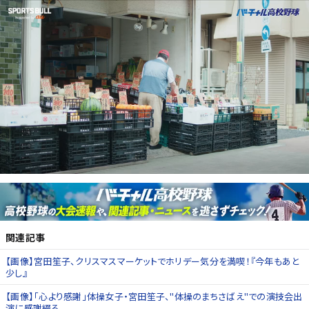
関連記事
【画像】宮田笙子、クリスマスマーケットでホリデー気分を満喫！『今年もあと
少し』
【画像】「心より感謝」体操女子・宮田笙子、"体操のまちさばえ"での演技会出
演に感謝綴る