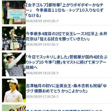
【女子ゴルフ】都玲華「上がりボギボギーかなチ
ー」 今季最高１１位も…トップ１０入りならず
「なける」
2026/08/09 20:03
ゴルフ
今季最多4度目の2位で女王レース3位浮上 永井
花奈は「狙える試合を勝っていきたい」
2026/08/09 19:03
ゴルフ
「今日でスッキリしました」菅楓華が国内4試合ぶ
りトップ10 今季「3勝」をマストに掲げて米ツアー
挑戦へ
2026/08/09 18:16
ゴルフ
吉澤柚月の初Vに全英女王・桑木志帆も祝福「ゆ
づづ 優勝おめでとう かっこよかった」
2026/08/09 17:26
ゴルフ