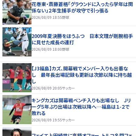
花巻東・斎藤蒼梧「グラウンドに入ったら学年は関
係ない」２年生捕手が攻守で引っ張る
2026/08/09 18:55
野球
2009年夏決勝をほうふつ 日本文理が剛腕相手
に見せた成長の連打
2026/08/09 18:00
野球
【J3福島】カズ、開幕戦でメンバー入りも出番な
し 最年長出場記録も更新は次節以降に持ち越
し
2026/08/09 20:05
サッカー
キングカズは開幕戦ベンチ入りも出場なし Ｊリ
ーグ５年ぶり出場は次戦以降へ…福島は１-２で
敗れる
2026/08/09 19:55
サッカー
フェイエ上田綺世に高額オファー、トルコ名門フェ