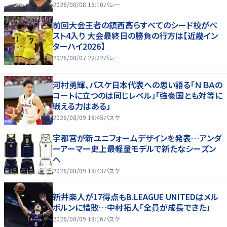
2026/08/08 16:10
バレー
前回大会王者の鎮西高らすべてのシード校がベ
スト4入り 大会最終日の勝負の行方は【近畿イン
ターハイ2026】
2026/08/07 22:22
バレー
河村勇輝、バスケ日本代表への思い語る「ＮＢＡの
コートに立つのは同じレベル」「強豪国とも対等に
戦える力はある」
2026/08/09 18:45
バスケ
宇都宮が新ユニフォームデザインを発表…アンダ
ーアーマー史上最軽量モデルで新たなシーズン
へ
2026/08/09 18:43
バスケ
新井楽人が17得点もB.LEAGUE UNITEDはメル
ボルンに惜敗…中村拓人「全員が成長できた」
2026/08/09 18:16
バスケ