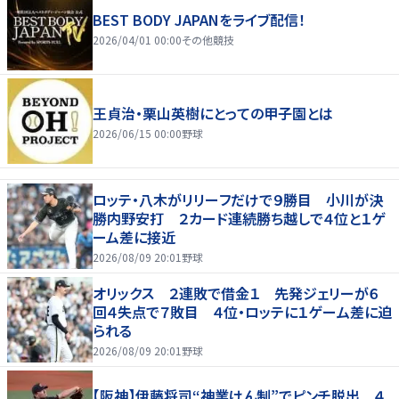
BEST BODY JAPANをライブ配信！
2026/04/01 00:00
その他競技
王貞治・栗山英樹にとっての甲子園とは
2026/06/15 00:00
野球
ロッテ・八木がリリーフだけで９勝目 小川が決
勝内野安打 ２カード連続勝ち越しで４位と１ゲ
ーム差に接近
2026/08/09 20:01
野球
オリックス ２連敗で借金１ 先発ジェリーが６
回４失点で７敗目 ４位・ロッテに１ゲーム差に迫
られる
2026/08/09 20:01
野球
【阪神】伊藤将司“神業けん制”でピンチ脱出 ４