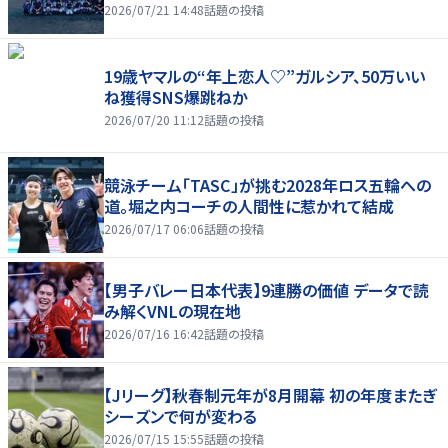
2026/07/21 14:48
話題の投稿
19歳ヤマルの“年上恋人♡”ガルシア、50万いい
ね獲得SNS爆跳ねか
2026/07/20 11:12
話題の投稿
競泳チーム「TASC」が挑む2028年ロス五輪への
道。堀之内コーチの人間性に惹かれて結成
2026/07/17 06:06
話題の投稿
【男子バレー日本代表】9連勝の価値 データで読
み解くVNLの現在地
2026/07/16 16:42
話題の投稿
【Jリーグ】秋春制元年が8月開幕 初の年度またぎ
シーズンで何が変わる
2026/07/15 15:55
話題の投稿