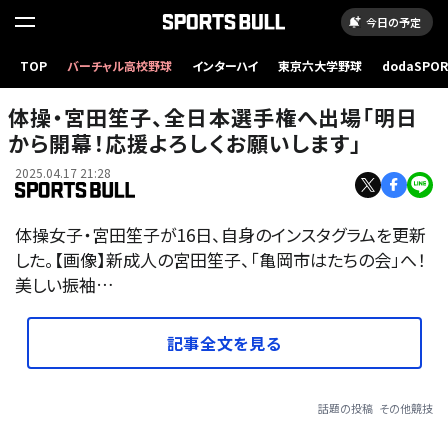
今日の予定
TOP
バーチャル高校野球
インターハイ
東京六大学野球
dodaSPO
（新しいタブ
体操・宮田笙子、全日本選手権へ出場「明日
から開幕！応援よろしくお願いします」
2025.04.17 21:28
体操女子・宮田笙子が16日、自身のインスタグラムを更新
した。【画像】新成人の宮田笙子、「亀岡市はたちの会」へ！
美しい振袖…
記事全文を見る
話題の投稿
その他競技