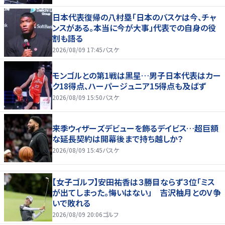
日本代表復帰の八村塁「日本のバスケは今、チャ
ンスがある。本当に今が大事」代表での自身の役
割も語る
2026/08/09 17:45
バスケ
モンゴルとの第1戦は黒星…男子日本代表はカー
ク18得点、ハーパージュニア15得点も及ばず
2026/08/09 15:50
バスケ
来季ウィザーズデビューを飾るデイビス…超巨額
な延長契約は開幕後まで持ち越しか？
2026/08/09 15:45
バスケ
【女子ゴルフ】安田祐香は３勝目ならず３位「ミス
が出てしまった。悔いはない」 吉沢柚月とのＶ争
いで敗れる
2026/08/09 20:06
ゴルフ