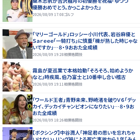
桑木志帆が吉沢柚月の初優勝を祝福「ゆづづ
優勝おめでとう。かっこよかった」
2026/08/09 17:08
ゴルフ
「マリーゴールド」ロッシー小川代表、岩谷麻優と
Ｓａｒｅｅｅ「一騎打ち」に慎重「機が熟した時じゃな
いですか」…８・９おおた全成績
2026/08/09 19:28
相撲格闘技
霧島が夏巡業で本格始動「そろそろ、始めようか
なと」時疾風、伯乃富士と10番申し合い稽古
2026/08/09 19:11
相撲格闘技
「ワールド王者」青野未来、野崎渚を破りＶ６「デッ
カイ、デッカイチャンピオンになりたい」…８・９お
おた全成績
2026/08/09 18:26
相撲格闘技
【ボクシング】中谷潤人「神足君の思いを忘れちゃ
いけない」 リング禍による死亡事故から１年「みん