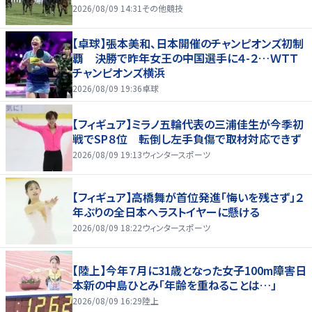
2026/08/09 14:31
その他競技
【卓球】張本美和、日本開催のチャンピオンズ初制
覇 決勝で昨年女王の中国選手に４-２…ＷＴＴ
チャンピオンズ横浜
2026/08/09 19:36
卓球
【フィギュア】ミラノ五輪代表の三浦佳生が今季初
戦でSP８位 転倒し左手負傷で取材対応できず
2026/08/09 19:13
ウィンタースポーツ
【フィギュア】高橋舞が首位発進「悔いを残さず」２
年ぶりの全日本へラストイヤーに懸ける
2026/08/09 18:22
ウィンタースポーツ
【陸上】今年７月に31歳となった女子100m障害日
本新の中島ひとみ「年齢を重ねることは…」
2026/08/09 16:29
陸上