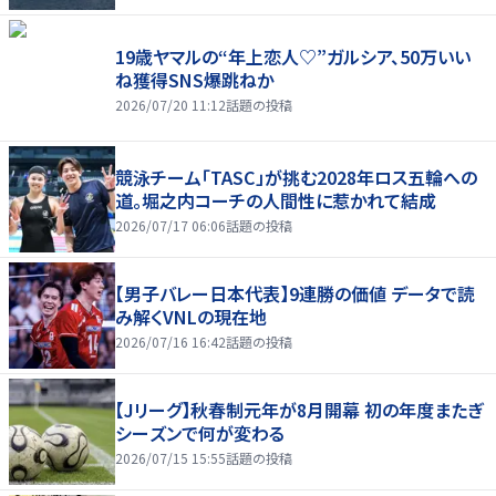
19歳ヤマルの“年上恋人♡”ガルシア、50万いい
ね獲得SNS爆跳ねか
2026/07/20 11:12
話題の投稿
競泳チーム「TASC」が挑む2028年ロス五輪への
道。堀之内コーチの人間性に惹かれて結成
2026/07/17 06:06
話題の投稿
【男子バレー日本代表】9連勝の価値 データで読
み解くVNLの現在地
2026/07/16 16:42
話題の投稿
【Jリーグ】秋春制元年が8月開幕 初の年度またぎ
シーズンで何が変わる
2026/07/15 15:55
話題の投稿