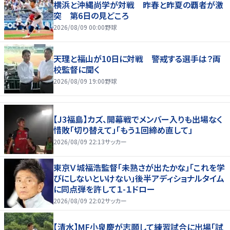
横浜と沖縄尚学が対戦 昨春と昨夏の覇者が激
突 第6日の見どころ
2026/08/09 00:00
野球
天理と福山が10日に対戦 警戒する選手は？両
校監督に聞く
2026/08/09 19:00
野球
【J3福島】カズ、開幕戦でメンバー入りも出場なく
惜敗「切り替えて」「もう１回締め直して」
2026/08/09 22:13
サッカー
東京Ｖ城福浩監督「未熟さが出たかな」「これを学
びにしないといけない」後半アディショナルタイム
に同点弾を許して１-１ドロー
2026/08/09 22:02
サッカー
【清水】MF小泉慶が志願して練習試合に出場「試