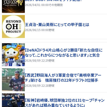
2026/04/01 00:00
その他競技
王貞治・栗山英樹にとっての甲子園とは
2026/06/15 00:00
野球
【DeNA】ドラ４片山皓心が２勝目「新たな自信に
なって、これからにつながると思います」と気合
2026/08/09 22:29
野球
【西武】野田海人が３軍夏合宿で「美唄卒業アー
チ」架ける 強肩強打の22年ドラフト3位捕手
2026/08/09 22:28
野球
【阪神】岩崎優、球団単独２位の131セーブ「チャン
スがあれば積み重ねていけるように」