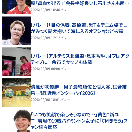
稿「鼻血が出る」「会長格好良いし石川さんも超格
好いい」
2026/08/09 16:48
バレー
【バレー】「目の保養」高橋藍、黒Ｔ＆デニム姿でし
がみつく愛犬抱いて海に入るオフショなど披露
2026/08/09 12:12
バレー
【バレー】アルテミス北海道・鳥本香琳、オフはアク
ティブに 余市でサップも体験
2026/08/09 06:00
バレー
清風が初優勝 男子最終順位と個人賞、試合結
果一覧【近畿インターハイ2026】
2026/08/08 18:01
バレー
「いつも笑顔で楽しそうなので…」黄色“新ユ
ニ”着用の19歳バドミントン女子に「CMきそう」フ
ァン続々反応