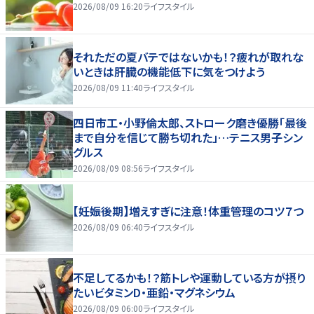
2026/08/09 16:20
ライフスタイル
それただの夏バテではないかも！？疲れが取れな
いときは肝臓の機能低下に気をつけよう
2026/08/09 11:40
ライフスタイル
四日市工・小野倫太郎、ストローク磨き優勝「最後
まで自分を信じて勝ち切れた」…テニス男子シン
グルス
2026/08/09 08:56
ライフスタイル
【妊娠後期】増えすぎに注意！体重管理のコツ７つ
2026/08/09 06:40
ライフスタイル
不足してるかも！？筋トレや運動している方が摂り
たいビタミンD・亜鉛・マグネシウム
2026/08/09 06:00
ライフスタイル