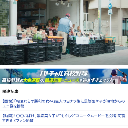
関連記事
【画像】「相変わらず勝利の女神」巨人サヨナラ後に黒嵜菜々子が現地からの
ユニ姿を投稿
【動画】「〇〇おばけ」黒嵜菜々子が”もぐもぐ”ユニークムービーを投稿！可愛
すぎるとファン絶賛