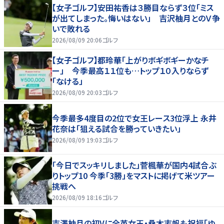
【女子ゴルフ】安田祐香は３勝目ならず３位「ミス
が出てしまった。悔いはない」 吉沢柚月とのＶ争
いで敗れる
2026/08/09 20:06
ゴルフ
【女子ゴルフ】都玲華「上がりボギボギーかなチ
ー」 今季最高１１位も…トップ１０入りならず
「なける」
2026/08/09 20:03
ゴルフ
今季最多4度目の2位で女王レース3位浮上 永井
花奈は「狙える試合を勝っていきたい」
2026/08/09 19:03
ゴルフ
「今日でスッキリしました」菅楓華が国内4試合ぶ
りトップ10 今季「3勝」をマストに掲げて米ツアー
挑戦へ
2026/08/09 18:16
ゴルフ
吉澤柚月の初Vに全英女王・桑木志帆も祝福「ゆ