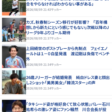
合をやらなければわからない事がある」
2026/08/09 21:43
サッカー
カズ、秋春制シーズン移行が好影響？ 「百年構
想Ｌから新たにという感じでもない」次戦以降のＪ
リーグ９年ぶりゴール期待
2026/08/09 21:37
サッカー
上田綺世のポストプレーから先制点 フェイエノ
ールトは１－０白星発進 渡辺剛は負傷でベンチ
外
2026/08/09 21:34
サッカー
26歳Ｊリーガーが結婚発表 純白ドレス妻と顔出
し2ショット「美男美女」「韓流スター」の声
2026/08/09 21:34
サッカー
「タキシード姿が格好良くて放心状態」バレー石川
祐希らの激レア姿にファン騒然 川合会長が投