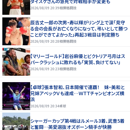
ダイスケさんの急死で対戦相手が変更も
2026/08/09 20:39
相撲格闘技
辰吉丈一郎の次男・寿以輝がリング上で涙「見守
る会の会長がお亡くなりになって、弔いとして勝つ
ことができてよかった」再起３戦目は判定勝ち
2026/08/09 20:28
相撲格闘技
【マリーゴールド】岩谷麻優とビクトリア弓月はス
パークラッシュに敗れるも「実質、負けてない」
2026/08/09 20:23
相撲格闘技
【卓球】張本智和、日本開催で連覇！ 妹・美和と
兄妹アベックＶも達成…ＷＴＴチャンピオンズ横
浜
2026/08/09 20:34
卓球
シャーガーカップ第4戦はルメール3着、武豊5着
と奮闘…英愛選抜オズボーン騎手が快勝