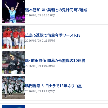
張本智和 妹・美和との兄妹同時V達成
2026/08/09 20:30
卓球
広島 5連敗で借金今季ワースト18
2026/08/09 21:19
野球
鷹・前田悠伍 開幕から無傷の10連勝
2026/08/09 19:46
野球
鳴門渦潮 サヨナラで18年ぶり白星
2026/08/09 18:18
野球