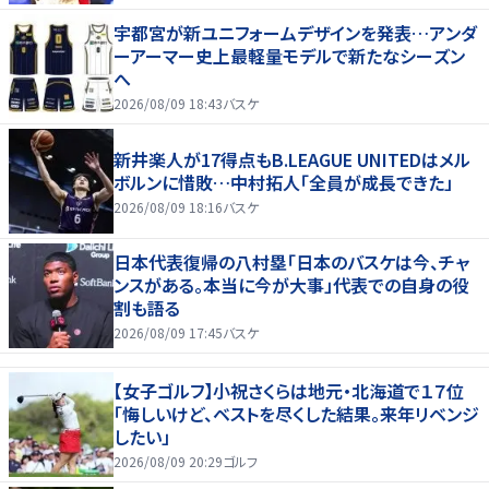
宇都宮が新ユニフォームデザインを発表…アンダ
ーアーマー史上最軽量モデルで新たなシーズン
へ
2026/08/09 18:43
バスケ
新井楽人が17得点もB.LEAGUE UNITEDはメル
ボルンに惜敗…中村拓人「全員が成長できた」
2026/08/09 18:16
バスケ
日本代表復帰の八村塁「日本のバスケは今、チャ
ンスがある。本当に今が大事」代表での自身の役
割も語る
2026/08/09 17:45
バスケ
【女子ゴルフ】小祝さくらは地元・北海道で１７位
「悔しいけど、ベストを尽くした結果。来年リベンジ
したい」
2026/08/09 20:29
ゴルフ