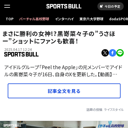
今日の予定
TOP
バーチャル高校野球
インターハイ
東京六大学野球
dodaSPO
（新しいタブ
まさに勝利の女神!?黒嵜菜々子の”うさほ
ー”ショットにファンも歓喜！
2025.04.17 12:24
アイドルグループ「Peel the Apple」の元メンバーでアイド
ルの黒嵜菜々子が16日、自身のXを更新した。【動画】…
記事全文を見る
話題の投稿
ライフスタイル