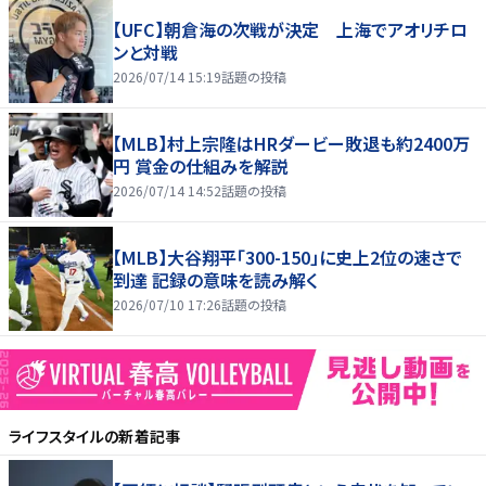
【UFC】朝倉海の次戦が決定 上海でアオリチロ
ンと対戦
2026/07/14 15:19
話題の投稿
【MLB】村上宗隆はHRダービー敗退も約2400万
円 賞金の仕組みを解説
2026/07/14 14:52
話題の投稿
【MLB】大谷翔平「300-150」に史上2位の速さで
到達 記録の意味を読み解く
2026/07/10 17:26
話題の投稿
ライフスタイル
の新着記事