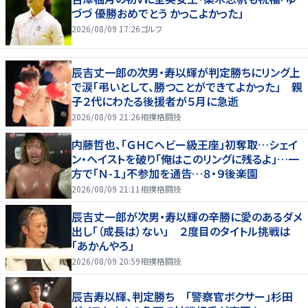
づづ 優勝おめでとう かっこよかった」
2026/08/09 17:26
ゴルフ
辰吉丈一郎の次男・寿以輝が判定勝ちにリング上
で涙「弔いとして、勝つことができてよかった」 親
子２代にわたる後援者が５月に急逝
2026/08/09 21:26
相撲格闘技
内藤哲也、「ＧＨＣヘビー級王座」初奪取…シェイ
ン・ヘイストを破り「俺はこのリングに残るよ」…一
方で「Ｎ-１」不参加を通告…８・９後楽園
2026/08/09 21:11
相撲格闘技
辰吉丈一郎が次男・寿以輝の辛勝に愛のあるダメ
出し「（成長は）ない」 ２度目のタイトル挑戦は
「あかんやろ」
2026/08/09 20:59
相撲格闘技
辰吉寿以輝、判定勝ち 「警察官ボクサー」杉田