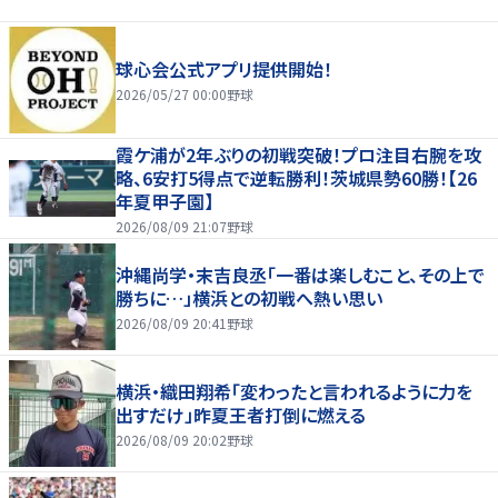
球心会公式アプリ提供開始！
2026/05/27 00:00
野球
霞ケ浦が2年ぶりの初戦突破！プロ注目右腕を攻
略、6安打5得点で逆転勝利！茨城県勢60勝！【26
年夏甲子園】
2026/08/09 21:07
野球
沖縄尚学・末吉良丞「一番は楽しむこと、その上で
勝ちに…」横浜との初戦へ熱い思い
2026/08/09 20:41
野球
横浜・織田翔希「変わったと言われるように力を
出すだけ」昨夏王者打倒に燃える
2026/08/09 20:02
野球