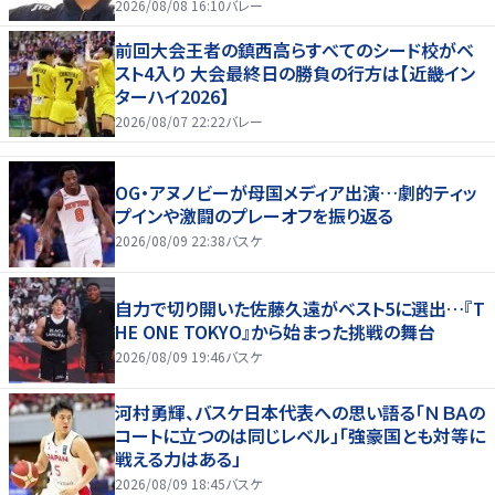
2026/08/08 16:10
バレー
前回大会王者の鎮西高らすべてのシード校がベ
スト4入り 大会最終日の勝負の行方は【近畿イン
ターハイ2026】
2026/08/07 22:22
バレー
OG・アヌノビーが母国メディア出演…劇的ティッ
プインや激闘のプレーオフを振り返る
2026/08/09 22:38
バスケ
自力で切り開いた佐藤久遠がベスト5に選出…『T
HE ONE TOKYO』から始まった挑戦の舞台
2026/08/09 19:46
バスケ
河村勇輝、バスケ日本代表への思い語る「ＮＢＡの
コートに立つのは同じレベル」「強豪国とも対等に
戦える力はある」
2026/08/09 18:45
バスケ