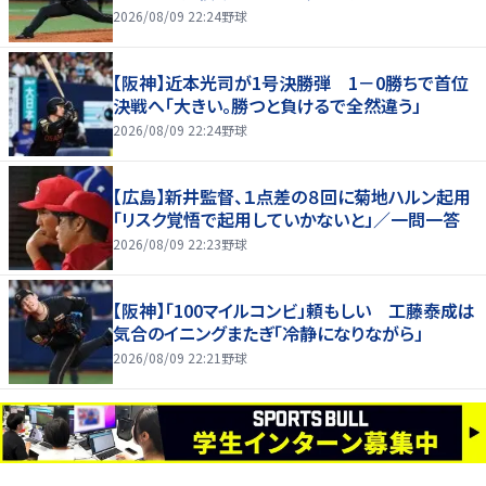
2026/08/09 22:24
野球
【阪神】近本光司が1号決勝弾 1－0勝ちで首位
決戦へ「大きい。勝つと負けるで全然違う」
2026/08/09 22:24
野球
【広島】新井監督、１点差の８回に菊地ハルン起用
「リスク覚悟で起用していかないと」／一問一答
2026/08/09 22:23
野球
【阪神】「100マイルコンビ」頼もしい 工藤泰成は
気合のイニングまたぎ「冷静になりながら」
2026/08/09 22:21
野球