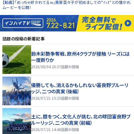
【動画】「めっちゃ好かれてるw」黒嵜菜々子が初めましての”ｲｯﾇ”との懐かれ
ムービーを公開！
話題の投稿
の新着記事
鈴木彩艶争奪戦、欧州4クラブが接触 リーズには
一度断りか
2026/08/04 20:37
話題の投稿
優勝しても、消えるかもしれない――富良野ブルーリ
ッジ、二つの真実（後編）
2026/07/21 15:25
話題の投稿
土に、膝をつく。文化人が挑む、北の球団――富良野ブ
ルーリッジ、二つの真実（前編）
2026/07/21 14:48
話題の投稿