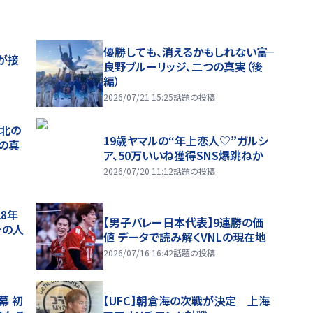
優勝しても、消えるかもしれない――富
が接
良野ブルーリッジ、二つの真実（後
編）
2026/07/21 15:25
話題の投稿
、北の
19歳ヤマルの“年上恋人♡”ガルシ
つの真
ア、50万いいね獲得SNS爆跳ねか
2026/07/20 11:12
話題の投稿
28年
【男子バレー日本代表】9連勝の価
チの人
値 データで読み解くVNLの現在地
2026/07/16 16:42
話題の投稿
幕 初
【UFC】朝倉海の次戦が決定 上海