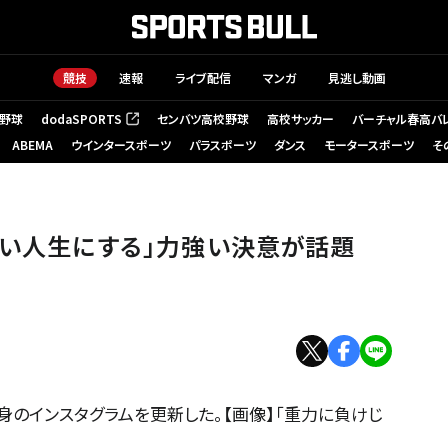
競技
速報
ライブ配信
マンガ
見逃し動画
野球
dodaSPORTS
センバツ高校野球
高校サッカー
バーチャル春高バ
（新しいタブで開く）
ABEMA
ウインタースポーツ
パラスポーツ
ダンス
モータースポーツ
そ
ろい人生にする」力強い決意が話題
身のインスタグラムを更新した。【画像】「重力に負けじ