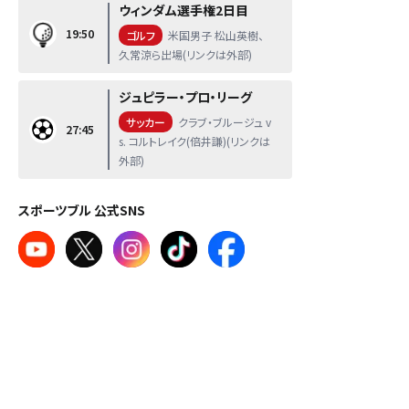
ウィンダム選手権2日目
19:50
ゴルフ
米国男子 松山英樹、
久常涼ら出場(リンクは外部)
ジュピラー・プロ・リーグ
サッカー
クラブ・ブルージュ v
27:45
s. コルトレイク(倍井謙)(リンクは
外部)
スポーツブル 公式SNS