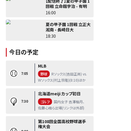
【配信終了】夏の甲子園 1
回戦 立命館宇治 - 有明
16:00
夏の甲子園 1回戦 立正大
淞南 - 長崎日大
18:30
今日の予定
MLB
7:05
野球
Rソックス(吉田正尚) vs.
Wソックス(村上宗隆)(8:10)ほか
北海道meiji カップ初日
7:30
ゴルフ
国内女子 吉澤柚月、
佐藤心結ら出場(リンクは外部)
第108回全国高校野球選手
権大会