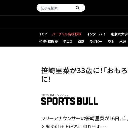
TOP
バーチャル高校野球
インターハイ
東京六大学
相撲・格闘技
テニス
卓球
ラグビー
陸上
水泳
笹崎里菜が33歳に！「おも
に！
2025.04.15 22:27
フリーアナウンサーの笹崎里菜が16日、自
と顔を引き上げるに限ります」…