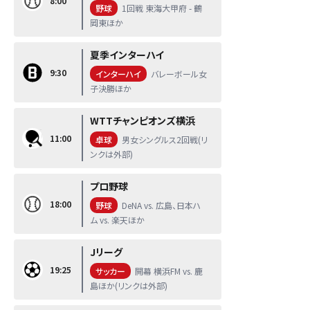
8:00
野球
1回戦 東海大甲府 - 鶴
岡東ほか
夏季インターハイ
9:30
インターハイ
バレーボール女
子決勝ほか
WTTチャンピオンズ横浜
11:00
卓球
男女シングルス2回戦(リ
ンクは外部)
プロ野球
18:00
野球
DeNA vs. 広島、日本ハ
ム vs. 楽天ほか
Jリーグ
19:25
サッカー
開幕 横浜FM vs. 鹿
島ほか(リンクは外部)