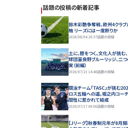
話題の投稿
の新着記事
鈴木彩艶争奪戦、欧州4クラブ
触 リーズには一度断りか
2026/08/04 20:37
話題の投稿
土に、膝をつく。文化人が挑む
球団――富良野ブルーリッジ、二
実（前編）
2026/07/21 14:48
話題の投稿
競泳チーム「TASC」が挑む20
ロス五輪への道。堀之内コー
間性に惹かれて結成
2026/07/17 06:06
話題の投稿
【Jリーグ】秋春制元年が8月開