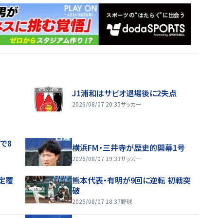
J1浦和はサビオ退場後に2失点
2026/08/07 20:35
サッカー
で8
横浜FM・三井寺が歴史的開幕1号
2026/08/07 19:33
サッカー
定覆
熊本代表・有明が9回に逆転 初戦突
破
2026/08/07 18:37
野球