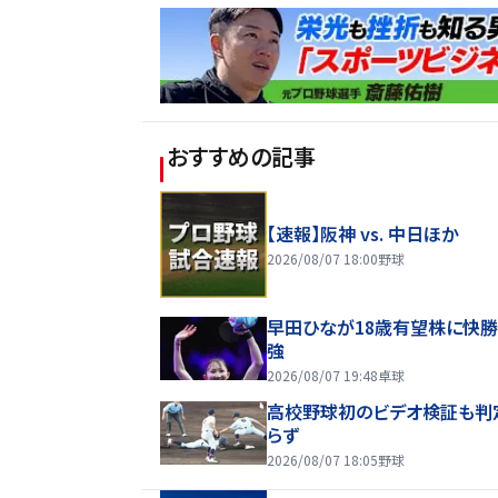
おすすめの記事
【速報】阪神 vs. 中日ほか
2026/08/07 18:00
野球
早田ひなが18歳有望株に快勝
強
2026/08/07 19:48
卓球
高校野球初のビデオ検証も判
らず
2026/08/07 18:05
野球