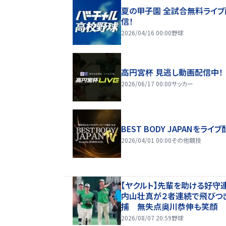
夏の甲子園 全試合無料ライブ
信！
2026/04/16 00:00
野球
高円宮杯 見逃し動画配信中！
2026/06/17 00:00
サッカー
BEST BODY JAPANをライブ
2026/04/01 00:00
その他競技
【ヤクルト】先輩を助ける好守
内山壮真が２者連続で飛びつ
捕 無失点奥川恭伸も笑顔
2026/08/07 20:59
野球