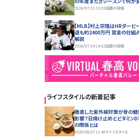
の年度またぎシーズンで何が
2026/07/15 15:55
話題の投稿
【MLB】村上宗隆はHRダービ
退も約2400万円 賞金の仕組
解説
2026/07/14 14:52
話題の投稿
ライフスタイル
の新着記事
徹底した紫外線対策が骨の健
影響？日焼け止めとビタミンD
の関係とは
2026/08/07 11:40
ライフスタイル