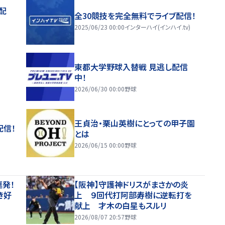
配
全30競技を完全無料でライブ配信！
2025/06/23 00:00
インターハイ(インハイ.tv)
東都大学野球入替戦 見逃し配信
中！
2026/06/30 00:00
野球
王貞治・栗山英樹にとっての甲子園
配信！
とは
2026/06/15 00:00
野球
連発！
【阪神】守護神ドリスがまさかの炎
き好
上 ９回代打阿部寿樹に逆転打を
献上 才木の白星もスルリ
2026/08/07 20:57
野球