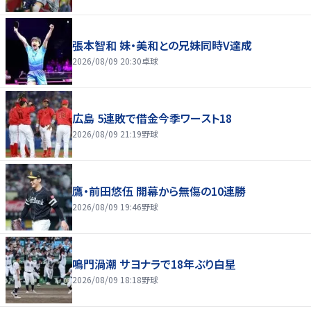
張本智和 妹・美和との兄妹同時V達成
2026/08/09 20:30
卓球
広島 5連敗で借金今季ワースト18
2026/08/09 21:19
野球
鷹・前田悠伍 開幕から無傷の10連勝
2026/08/09 19:46
野球
鳴門渦潮 サヨナラで18年ぶり白星
2026/08/09 18:18
野球