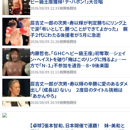
ビー級王座獲得「デ・ハポン！」大合唱
2026/08/09 22:33
相撲格闘技
辰吉丈一郎の次男・寿以輝が判定勝ちにリング上
で涙「弔いとして、勝つことができてよかった」 親
子２代にわたる後援者が５月に急逝
2026/08/09 21:26
相撲格闘技
内藤哲也、「ＧＨＣヘビー級王座」初奪取…シェイ
ン・ヘイストを破り「俺はこのリングに残るよ」…一
方で「Ｎ-１」不参加を通告…８・９後楽園
2026/08/09 21:11
相撲格闘技
辰吉丈一郎が次男・寿以輝の辛勝に愛のあるダメ
出し「（成長は）ない」 ２度目のタイトル挑戦は
「あかんやろ」
2026/08/09 20:59
相撲格闘技
【卓球】張本智和、日本開催で連覇！ 妹・美和と