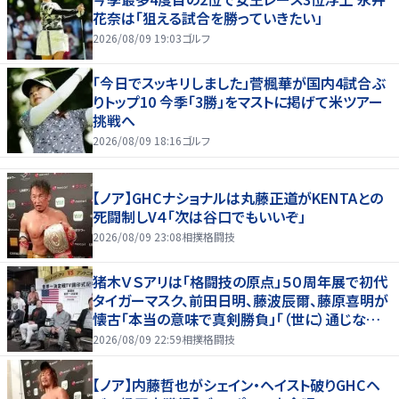
花奈は「狙える試合を勝っていきたい」
2026/08/09 19:03
ゴルフ
「今日でスッキリしました」菅楓華が国内4試合ぶ
りトップ10 今季「3勝」をマストに掲げて米ツアー
挑戦へ
2026/08/09 18:16
ゴルフ
【ノア】GHCナショナルは丸藤正道がKENTAとの
死闘制しV４「次は谷口でもいいぞ」
2026/08/09 23:08
相撲格闘技
猪木ＶＳアリは「格闘技の原点」５０周年展で初代
タイガーマスク、前田日明、藤波辰爾、藤原喜明が
懐古「本当の意味で真剣勝負」「（世に）通じない
歯がゆさも」
2026/08/09 22:59
相撲格闘技
【ノア】内藤哲也がシェイン・ヘイスト破りGHCヘ