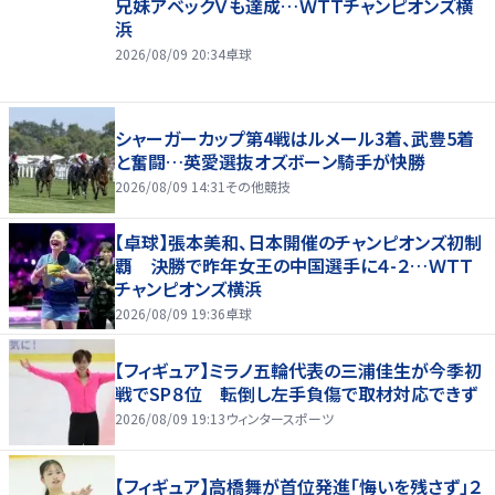
兄妹アベックＶも達成…ＷＴＴチャンピオンズ横
浜
2026/08/09 20:34
卓球
シャーガーカップ第4戦はルメール3着、武豊5着
と奮闘…英愛選抜オズボーン騎手が快勝
2026/08/09 14:31
その他競技
【卓球】張本美和、日本開催のチャンピオンズ初制
覇 決勝で昨年女王の中国選手に４-２…ＷＴＴ
チャンピオンズ横浜
2026/08/09 19:36
卓球
【フィギュア】ミラノ五輪代表の三浦佳生が今季初
戦でSP８位 転倒し左手負傷で取材対応できず
2026/08/09 19:13
ウィンタースポーツ
【フィギュア】高橋舞が首位発進「悔いを残さず」２