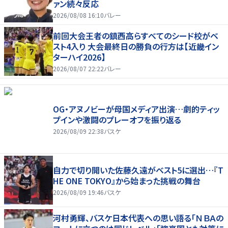
ァン続々反応
2026/08/08 16:10
バレー
前回大会王者の鎮西高らすべてのシード校がベ
スト4入り 大会最終日の勝負の行方は【近畿イン
ターハイ2026】
2026/08/07 22:22
バレー
OG・アヌノビーが母国メディア出演…劇的ティッ
プインや激闘のプレーオフを振り返る
2026/08/09 22:38
バスケ
自力で切り開いた佐藤久遠がベスト5に選出…『T
HE ONE TOKYO』から始まった挑戦の舞台
2026/08/09 19:46
バスケ
河村勇輝、バスケ日本代表への思い語る「ＮＢＡの