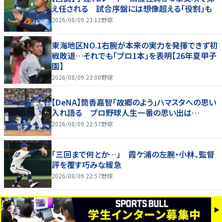
え任される 試合序盤には想像超える「役割」も
2026/08/09 23:12
野球
東海地区NO.1右腕が本来の実力を発揮できず初
戦敗退…それでも「プロ1本」を表明【26年夏甲子
園】
2026/08/09 23:00
野球
【DeNA】筒香嘉智「故郷のよう」ハマスタへの思い
入れ語る プロ野球人生一番の思い出は…
2026/08/09 22:57
野球
「三回まで何とか…」 霞ケ浦の左腕・小林、監督
評を覆す巧みな緩急
2026/08/09 22:57
野球