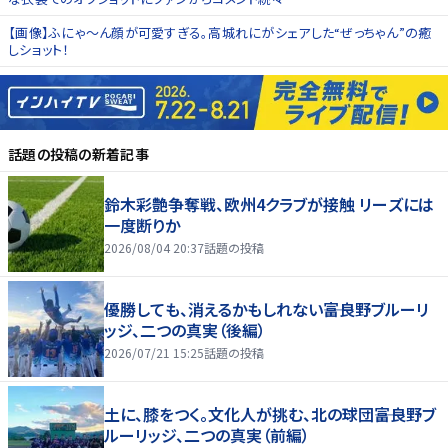
【画像】ふにゃ～ん顔が可愛すぎる。高城れにがシェアした“ぜっちゃん”の癒
しショット！
話題の投稿
の新着記事
鈴木彩艶争奪戦、欧州4クラブが接触 リーズには
一度断りか
2026/08/04 20:37
話題の投稿
優勝しても、消えるかもしれない――富良野ブルーリ
ッジ、二つの真実（後編）
2026/07/21 15:25
話題の投稿
土に、膝をつく。文化人が挑む、北の球団――富良野ブ
ルーリッジ、二つの真実（前編）