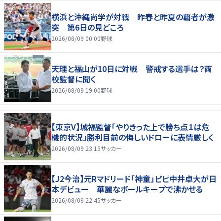
横浜と沖縄尚学が対戦 昨春と昨夏の覇者が激
突 第6日の見どころ
2026/08/09 00:00
野球
天理と福山が10日に対戦 警戒する選手は？両
校監督に聞く
2026/08/09 19:00
野球
【東京V】城福監督「やりきった上で勝ち点１は危
機的状況」勝利目前の悔しいドローに表情厳しく
2026/08/09 23:15
サッカー
【J2今治】元Rマドリード「神童」ピピ中井卓大が日
本デビュー 華麗なボールキープで沸かせる
2026/08/09 22:45
サッカー