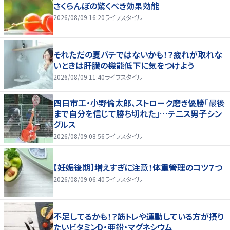
さくらんぼの驚くべき効果効能
2026/08/09 16:20
ライフスタイル
それただの夏バテではないかも！？疲れが取れな
いときは肝臓の機能低下に気をつけよう
2026/08/09 11:40
ライフスタイル
四日市工・小野倫太郎、ストローク磨き優勝「最後
まで自分を信じて勝ち切れた」…テニス男子シン
グルス
2026/08/09 08:56
ライフスタイル
【妊娠後期】増えすぎに注意！体重管理のコツ７つ
2026/08/09 06:40
ライフスタイル
不足してるかも！？筋トレや運動している方が摂り
たいビタミンD・亜鉛・マグネシウム