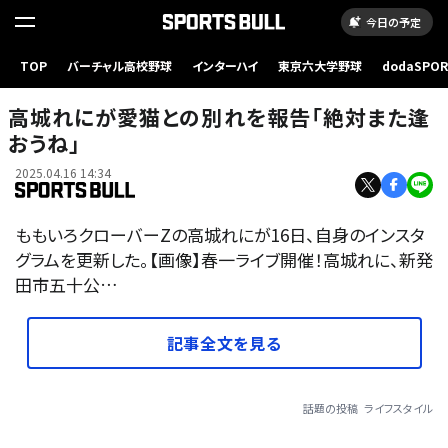
今日の予定
TOP
バーチャル高校野球
インターハイ
東京六大学野球
dodaSPO
（新しいタブ
高城れにが愛猫との別れを報告「絶対また逢
おうね」
2025.04.16 14:34
ももいろクローバーZの高城れにが16日、自身のインスタ
グラムを更新した。【画像】春一ライブ開催！高城れに、新発
田市五十公…
記事全文を見る
話題の投稿
ライフスタイル