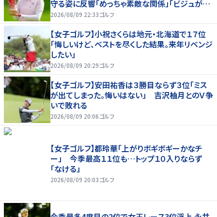
守る姿に反響「めっちゃ素敵な関係」「ビジュが良
すぎてびっくり」
2026/08/09 22:33
ゴルフ
【女子ゴルフ】小祝さくらは地元・北海道で１７位
「悔しいけど、ベストを尽くした結果。来年リベンジ
したい」
2026/08/09 20:29
ゴルフ
【女子ゴルフ】安田祐香は３勝目ならず３位「ミス
が出てしまった。悔いはない」 吉沢柚月とのＶ争
いで敗れる
2026/08/09 20:06
ゴルフ
【女子ゴルフ】都玲華「上がりボギボギーかなチ
ー」 今季最高１１位も…トップ１０入りならず
「なける」
2026/08/09 20:03
ゴルフ
今季最多4度目の2位で女王レース3位浮上 永井