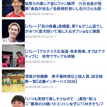
祐希らの激レア姿にファン騒然 川合会長が投
稿「鼻血が出る」「会長格好良いし石川さんも超格
好いい」
2026/08/09 16:48
バレー
【バレー】「目の保養」高橋藍、黒Ｔ＆デニム姿でし
がみつく愛犬抱いて海に入るオフショなど披露
2026/08/09 12:12
バレー
【バレー】アルテミス北海道・鳥本香琳、オフはアク
ティブに 余市でサップも体験
2026/08/09 06:00
バレー
清風が初優勝 男子最終順位と個人賞、試合結
果一覧【近畿インターハイ2026】
2026/08/08 18:01
バレー
「いつも笑顔で楽しそうなので…」黄色“新ユ
ニ”着用の19歳バドミントン女子に「CMきそう」フ