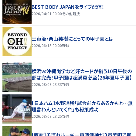
BEST BODY JAPANをライブ配信！
2026/04/01 00:00
その他競技
王貞治・栗山英樹にとっての甲子園とは
2026/06/15 00:00
野球
横浜vs沖縄尚学など好カードが揃う10日午後の
部は完売！甲子園は超満員必至【26年夏甲子園】
2026/08/09 23:33
野球
【日本ハム】水野達稀「試合前からあるかもと…無
理言わんといてくれ」も秘策成功
2026/08/09 23:25
野球
【西武】子連れルーキー斎藤佳紳が３軍美唄で抑