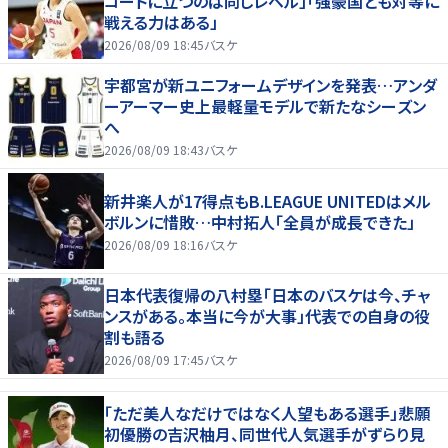
コートに立つのは同じレベル」「強豪国とも対等に
戦える力はある」
2026/08/09 18:45
バスケ
宇都宮が新ユニフォームデザインを発表…アンダ
ーアーマー史上最軽量モデルで新たなシーズン
へ
2026/08/09 18:43
バスケ
新井楽人が17得点もB.LEAGUE UNITEDはメル
ボルンに惜敗…中村拓人「全員が成長できた」
2026/08/09 18:16
バスケ
日本代表復帰の八村塁「日本のバスケは今、チャ
ンスがある。本当に今が大事」代表での自身の役
割も語る
2026/08/09 17:45
バスケ
「ただ美人なだけではなく人望もある選手」悲願
初優勝の吉沢柚月、同世代人気選手がずらり見