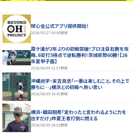
球心会公式アプリ提供開始！
2026/05/27 00:00
野球
霞ケ浦が2年ぶりの初戦突破！プロ注目右腕を攻
略、6安打5得点で逆転勝利！茨城県勢60勝！【26
年夏甲子園】
2026/08/09 21:07
野球
沖縄尚学・末吉良丞「一番は楽しむこと、その上で
勝ちに…」横浜との初戦へ熱い思い
2026/08/09 20:41
野球
横浜・織田翔希「変わったと言われるように力を
出すだけ」昨夏王者打倒に燃える
2026/08/09 20:02
野球