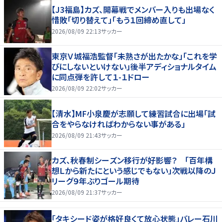
【J3福島】カズ、開幕戦でメンバー入りも出場なく
惜敗「切り替えて」「もう１回締め直して」
2026/08/09 22:13
サッカー
東京Ｖ城福浩監督「未熟さが出たかな」「これを学
びにしないといけない」後半アディショナルタイム
に同点弾を許して１-１ドロー
2026/08/09 22:02
サッカー
【清水】MF小泉慶が志願して練習試合に出場「試
合をやらなければわからない事がある」
2026/08/09 21:43
サッカー
カズ、秋春制シーズン移行が好影響？ 「百年構
想Ｌから新たにという感じでもない」次戦以降のＪ
リーグ９年ぶりゴール期待
2026/08/09 21:37
サッカー
「タキシード姿が格好良くて放心状態」バレー石川