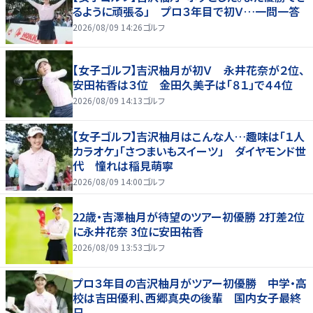
るように頑張る」 プロ３年目で初Ｖ…一問一答
2026/08/09 14:26
ゴルフ
【女子ゴルフ】吉沢柚月が初Ｖ 永井花奈が２位、
安田祐香は３位 金田久美子は「８１」で４４位
2026/08/09 14:13
ゴルフ
【女子ゴルフ】吉沢柚月はこんな人…趣味は「１人
カラオケ」「さつまいもスイーツ」 ダイヤモンド世
代 憧れは稲見萌寧
2026/08/09 14:00
ゴルフ
22歳・吉澤柚月が待望のツアー初優勝 2打差2位
に永井花奈 3位に安田祐香
2026/08/09 13:53
ゴルフ
プロ３年目の吉沢柚月がツアー初優勝 中学・高
校は吉田優利、西郷真央の後輩 国内女子最終
日