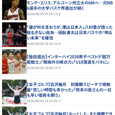
モンテ・エリス、アルコーン州立大のGMへ…元NB
A選手の大学バスケ界進出が続く
2026/08/09 09:34
バスケ
「誰が何を言おうが、僕は日本人」八村塁が語った
揺るぎない自負…田臥勇太は日本バスケの“明る
い未来”を確信
2026/08/08 18:36
バスケ
【独自選出】インターハイ2026男子ベスト5「超万
能戦士」「規格外の得点力」「U18落選をバネに」
2026/08/08 18:00
バスケ
【女子ゴルフ】吉沢柚月 初優勝スピーチで感無
量「苦しい時間も多かった」「熊本の皆さんの一日
も早い復興を願う」
2026/08/09 14:33
ゴルフ
【女子ゴルフ】吉沢柚月「ホッとした。また優勝でき