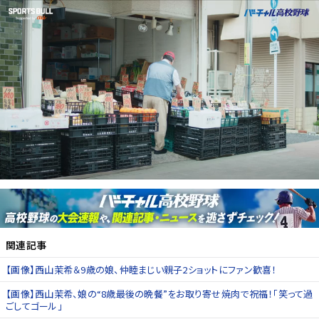
関連記事
【画像】西山茉希＆9歳の娘、仲睦まじい親子2ショットにファン歓喜！
【画像】西山茉希、娘の“8歳最後の晩餐”をお取り寄せ焼肉で祝福！「笑って過
ごしてゴール」