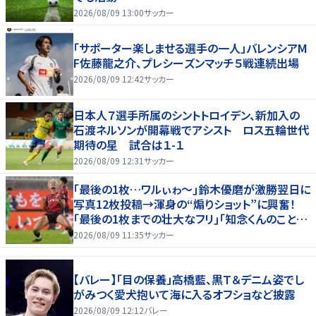
2026/08/09 13:00
サッカー
「サポーター楽しませる選手の一人」バレンシアM
F佐藤龍之介、プレシーズンマッチ５戦連続出場
2026/08/09 12:42
サッカー
日本人７選手所属のシントトロイデン、新加入の
石渡ネルソンが開幕戦でアシスト ロス五輪世代
期待の星 試合は１-１
2026/08/09 12:31
サッカー
｢最後の1枚…ワルぃゎ〜｣鈴木優磨が激勝翌日に
写真12枚投稿→渾身の“煽りショット”に興奮！
｢最後の1枚までの壮大なフリ｣｢知念くんのことど
んだけ好きなんよｗ｣
2026/08/09 11:35
サッカー
【バレー】「目の保養」高橋藍、黒Ｔ＆デニム姿でし
がみつく愛犬抱いて海に入るオフショなど披露
2026/08/09 12:12
バレー