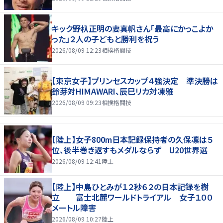
キック野杁正明の妻真帆さん「最高にかっこよか
った」２人の子どもと勝利を祝う
2026/08/09 12:23
相撲格闘技
【東京女子】プリンセスカップ４強決定 準決勝は
鈴芽対HIMAWARI、辰巳リカ対凍雅
2026/08/09 09:23
相撲格闘技
【陸上】女子800m日本記録保持者の久保凛は５
位、後半巻き返すもメダルならず U20世界選
2026/08/09 12:41
陸上
【陸上】中島ひとみが１２秒６２の日本記録を樹
立 富士北麓ワールドトライアル 女子１００
メートル障害
2026/08/09 10:27
陸上