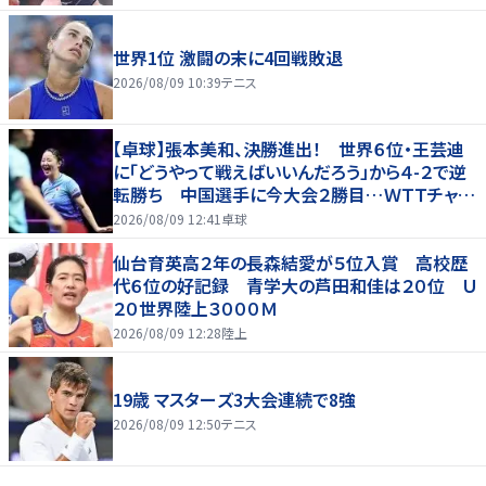
世界1位 激闘の末に4回戦敗退
2026/08/09 10:39
テニス
【卓球】張本美和、決勝進出！ 世界６位・王芸迪
に「どうやって戦えばいいんだろう」から４-２で逆
転勝ち 中国選手に今大会２勝目…ＷＴＴチャン
ピオンズ横浜
2026/08/09 12:41
卓球
仙台育英高２年の長森結愛が５位入賞 高校歴
代６位の好記録 青学大の芦田和佳は２０位 Ｕ
２０世界陸上３０００Ｍ
2026/08/09 12:28
陸上
19歳 マスターズ3大会連続で8強
2026/08/09 12:50
テニス