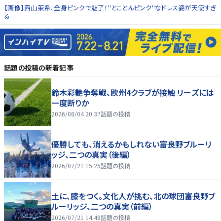
【画像】西山茉希、全身ピンクで魅了！"とことんピンク"なドレス姿が天使すぎ
る
話題の投稿
の新着記事
鈴木彩艶争奪戦、欧州4クラブが接触 リーズには
一度断りか
2026/08/04 20:37
話題の投稿
優勝しても、消えるかもしれない――富良野ブルーリ
ッジ、二つの真実（後編）
2026/07/21 15:25
話題の投稿
土に、膝をつく。文化人が挑む、北の球団――富良野ブ
ルーリッジ、二つの真実（前編）
2026/07/21 14:48
話題の投稿