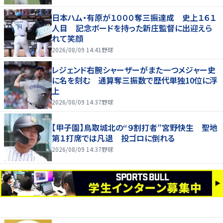
日本ハム・有原が１０００奪三振達成 史上１６１
人目 記念ボードを持った新庄監督に出迎えら
れて笑顔
2026/08/09 14:41
野球
レジェンド右腕シャーザーがまた一つメジャー史
に名を刻む 通算奪三振数で歴代単独10位に浮
上
2026/08/09 14:37
野球
【甲子園】鳥取城北の“９割打者”宮野快生 聖地
第１打席では凡退 投ゴロに倒れる
2026/08/09 14:37
野球