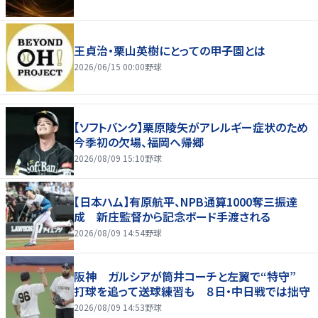
王貞治・栗山英樹にとっての甲子園とは
2026/06/15 00:00
野球
【ソフトバンク】栗原陵矢がアレルギー症状のため
今季初の欠場、福岡へ帰郷
2026/08/09 15:10
野球
【日本ハム】有原航平、NPB通算1000奪三振達
成 新庄監督から記念ボード手渡される
2026/08/09 14:54
野球
阪神 ガルシアが筒井コーチと左翼で“特守”
打球を追って送球練習も ８日・中日戦では拙守
2026/08/09 14:53
野球