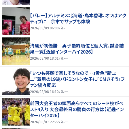
【バレー】アルテミス北海道・鳥本香琳、オフはアク
ティブに 余市でサップも体験
2026/08/09 06:00
バレー
清風が初優勝 男子最終順位と個人賞、試合結
果一覧【近畿インターハイ2026】
2026/08/08 18:01
バレー
「いつも笑顔で楽しそうなので…」黄色“新ユ
ニ”着用の19歳バドミントン女子に「CMきそう」フ
ァン続々反応
2026/08/08 16:10
バレー
前回大会王者の鎮西高らすべてのシード校がベ
スト4入り 大会最終日の勝負の行方は【近畿イン
ターハイ2026】
2026/08/07 22:22
バレー