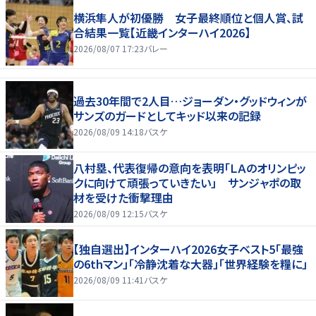
横浜隼人が初優勝 女子最終順位と個人賞、試
合結果一覧【近畿インターハイ2026】
2026/08/07 17:23
バレー
過去30年間で2人目…ジョーダン・グッドウィンが
サンズのガードとしてキッド以来の記録
2026/08/09 14:18
バスケ
八村塁、代表復帰の意向を表明「ＬＡのオリンピッ
クに向けて頑張っていきたい」 サンジャポの取
材を受けた衝撃理由
2026/08/09 12:15
バスケ
【独自選出】インターハイ2026女子ベスト5「最強
の6thマン」「冷静沈着な大器」「世界経験を糧に」
2026/08/09 11:41
バスケ