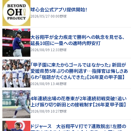
球心会公式アプリ提供開始！
2026/05/27 00:00
野球
大谷翔平が全力疾走で勝利への執念を見せる、
延長10回に一塁への適時内野安打
2026/08/09 12:33
野球
「甲子園に来たからゴールではなかった」 新田が
愛媛県勢5年ぶりの勝利逃す…指揮官は悔しさあ
らわ「宿題がたくさんできた」【26年夏の甲子園】
2026/08/09 13:46
野球
4年連続出場の花巻東が2年連続初戦突破！追い
上げ振り切り新田との接戦制す【26年夏甲子園】
2026/08/09 10:27
野球
ドジャース 大谷翔平Ｖ打で７連敗脱出！左膝の