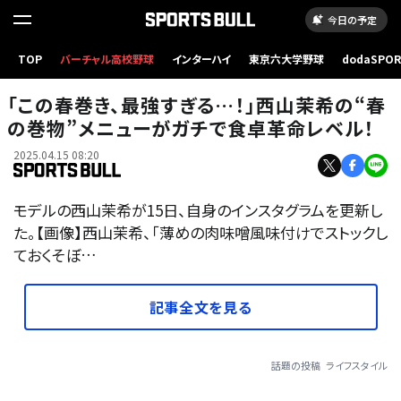
今日の予定
TOP
バーチャル高校野球
インターハイ
東京六大学野球
dodaSPO
（新しいタブ
「この春巻き、最強すぎる…！」西山茉希の“春
の巻物”メニューがガチで食卓革命レベル！
2025.04.15 08:20
モデルの西山茉希が15日、自身のインスタグラムを更新し
た。【画像】西山茉希、「薄めの肉味噌風味付けでストックし
ておくそぼ…
記事全文を見る
話題の投稿
ライフスタイル