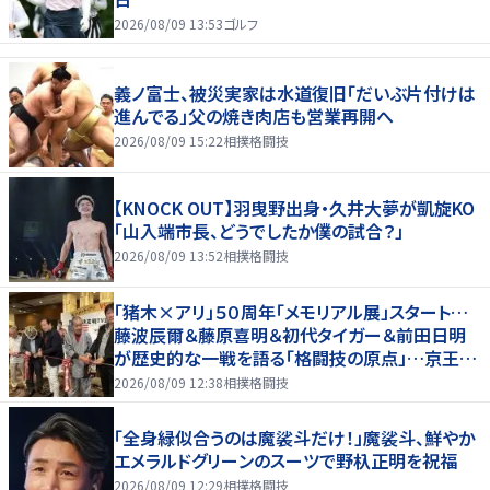
2026/08/09 13:53
ゴルフ
義ノ富士、被災実家は水道復旧「だいぶ片付けは
進んでる」父の焼き肉店も営業再開へ
2026/08/09 15:22
相撲格闘技
【KNOCK OUT】羽曳野出身・久井大夢が凱旋KO
「山入端市長、どうでしたか僕の試合？」
2026/08/09 13:52
相撲格闘技
「猪木×アリ」５０周年「メモリアル展」スタート…
藤波辰爾＆藤原喜明＆初代タイガー＆前田日明
が歴史的な一戦を語る「格闘技の原点」…京王プ
ラザホテルで３１日まで
2026/08/09 12:38
相撲格闘技
「全身緑似合うのは魔裟斗だけ！」魔裟斗、鮮やか
エメラルドグリーンのスーツで野杁正明を祝福
2026/08/09 12:29
相撲格闘技