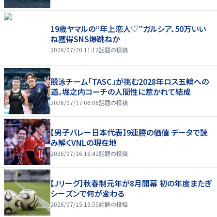
19歳ヤマルの“年上恋人♡”ガルシア、50万いい
ね獲得SNS爆跳ねか
2026/07/20 11:12
話題の投稿
競泳チーム「TASC」が挑む2028年ロス五輪への
道。堀之内コーチの人間性に惹かれて結成
2026/07/17 06:06
話題の投稿
【男子バレー日本代表】9連勝の価値 データで読
み解くVNLの現在地
2026/07/16 16:42
話題の投稿
【Jリーグ】秋春制元年が8月開幕 初の年度またぎ
シーズンで何が変わる
2026/07/15 15:55
話題の投稿