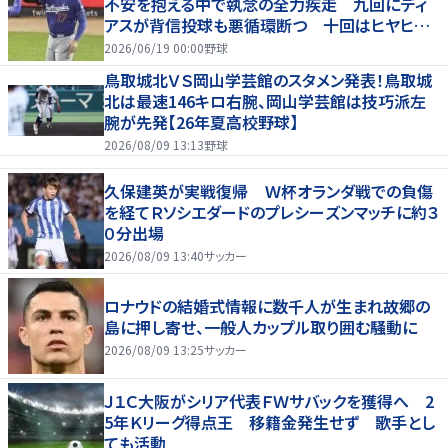
不安を抱える中で執念の全力疾走 九回にディ
アスが背信投球も悪循環断つ 十回はヒヤヒヤ
もリード守る
2026/06/19 00:00
野球
鳥取城北ＶＳ岡山学芸館のスタメン発表！鳥取城
北は最速146キロ右腕、岡山学芸館は技巧派左
腕が先発【26年夏高校野球】
2026/08/09 13:13
野球
久保建英が実戦復帰 Ｗ杯オランダ戦での負傷
を経てＲソシエダードのプレシーズンマッチに約３
０分出場
2026/08/09 13:40
サッカー
ロナウドの結婚式情報に数千人が生まれ故郷の
島に押し寄せ、一般人カップル取り囲む騒動に
2026/08/09 13:25
サッカー
Ｊ１Ｃ大阪がシリア代表ＦＷサバックを獲得へ 2
5年Ｋリーグ得点王 移籍金発生せず 歌手とし
ても活動