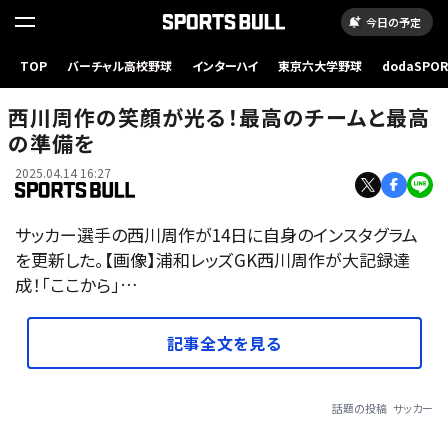
今日の予定
TOP
バーチャル高校野球
インターハイ
東京六大学野球
dodaSPO
（新しいタブ
西川周作の笑顔が光る！最高のチームと最高
の準備を
2025.04.14 16:27
サッカー選手の西川周作が14日に自身のインスタグラム
を更新した。【画像】浦和レッズGK西川周作が大記録達
成！「ここから」…
記事全文を見る
話題の投稿
サッカー