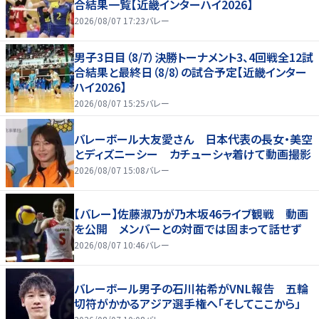
合結果一覧【近畿インターハイ2026】
2026/08/07 17:23
バレー
男子3日目（8/7）決勝トーナメント3、4回戦全12試
合結果と最終日（8/8）の試合予定【近畿インター
ハイ2026】
2026/08/07 15:25
バレー
バレーボール大友愛さん 日本代表の長女・美空
とディズニーシー カチューシャ着けて動画撮影
2026/08/07 15:08
バレー
【バレー】佐藤淑乃が乃木坂46ライブ観戦 動画
を公開 メンバーとの対面では固まって話せず
2026/08/07 10:46
バレー
バレーボール男子の石川祐希がVNL報告 五輪
切符がかかるアジア選手権へ「そしてここから」