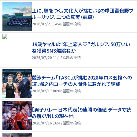
土に、膝をつく。文化人が挑む、北の球団――富良野ブ
ルーリッジ、二つの真実（前編）
2026/07/21 14:48
話題の投稿
19歳ヤマルの“年上恋人♡”ガルシア、50万いい
ね獲得SNS爆跳ねか
2026/07/20 11:12
話題の投稿
競泳チーム「TASC」が挑む2028年ロス五輪への
道。堀之内コーチの人間性に惹かれて結成
2026/07/17 06:06
話題の投稿
【男子バレー日本代表】9連勝の価値 データで読
み解くVNLの現在地
2026/07/16 16:42
話題の投稿