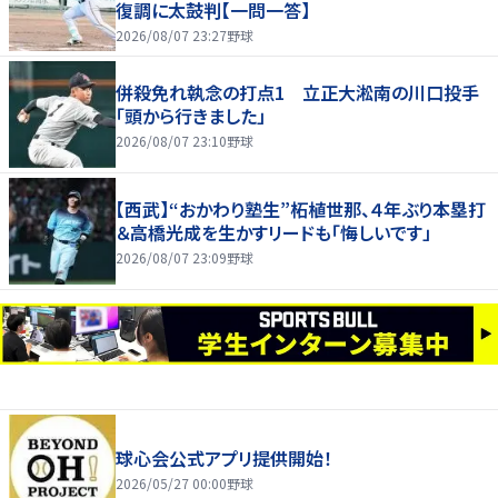
復調に太鼓判【一問一答】
2026/08/07 23:27
野球
併殺免れ執念の打点1 立正大淞南の川口投手
「頭から行きました」
2026/08/07 23:10
野球
【西武】“おかわり塾生”柘植世那、４年ぶり本塁打
＆高橋光成を生かすリードも「悔しいです」
2026/08/07 23:09
野球
球心会公式アプリ提供開始！
2026/05/27 00:00
野球