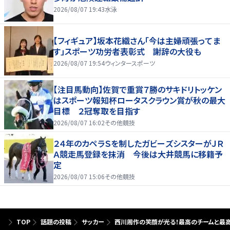
2026/08/07 19:43
水泳
【フィギュア】坂本花織さん「今は主婦頑張ってま
す」スポーツ功労者表彰式 謝辞の大役も
2026/08/07 19:54
ウィンタースポーツ
【注目馬動向】佐賀で重賞７勝のサキドリトッケン
はスポーツ報知杯ロータスクラウン賞が秋の最大
目標 ２冠奪取を目指す
2026/08/07 16:02
その他競技
２４年のカペラＳを制したガビーズシスターがＪＲ
Ａ競走馬登録を抹消 今後は大井競馬に移籍予
定
2026/08/07 15:06
その他競技
TOP
話題の投稿
サッカー
西川周作の笑顔が光る！最高のチームと最