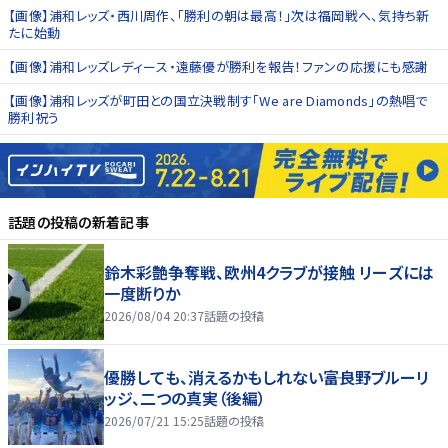
【画像】浦和レッズ・西川周作、「勝利の朝は最高！」次は福岡戦へ、気持ち新
たに始動
【画像】浦和レッズレディース・遠藤優が勝利を報告！ファンの応援にも感謝
【画像】浦和レッズが町田との国立決戦制す「We are Diamonds」の熱唱で
勝利祝う
話題の投稿
の新着記事
鈴木彩艶争奪戦、欧州4クラブが接触 リーズには
一度断りか
2026/08/04 20:37
話題の投稿
優勝しても、消えるかもしれない――富良野ブルーリ
ッジ、二つの真実（後編）
2026/07/21 15:25
話題の投稿