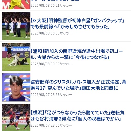
2026/08/08 00:21
サッカー
【Ｇ大阪】明神監督が初陣白星「ガンバクラップ」
でも最前線へ「かみしめさせてもらった」
2026/08/08 00:09
サッカー
【浦和】新加入の南野遥海が途中出場で初ゴー
ル、古巣からの一撃に「今後につながる」
2026/08/08 00:00
サッカー
冨安健洋のクリスタルパレス加入が正式決定、背
番号17「望んでいた場所」鎌田大地と同僚に
2026/08/07 23:58
サッカー
【横浜】「足がつらなかったら勝てていた」逆転負
けも谷村海那２得点に「個人の収穫はでかい」
2026/08/07 23:55
サッカー