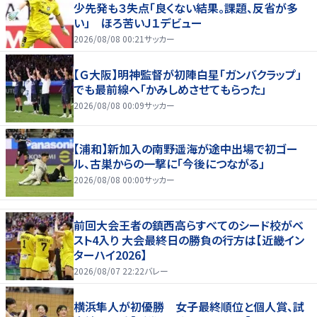
少先発も３失点「良くない結果。課題、反省が多
い」 ほろ苦いＪ１デビュー
2026/08/08 00:21
サッカー
【Ｇ大阪】明神監督が初陣白星「ガンバクラップ」
でも最前線へ「かみしめさせてもらった」
2026/08/08 00:09
サッカー
【浦和】新加入の南野遥海が途中出場で初ゴー
ル、古巣からの一撃に「今後につながる」
2026/08/08 00:00
サッカー
前回大会王者の鎮西高らすべてのシード校がベ
スト4入り 大会最終日の勝負の行方は【近畿イン
ターハイ2026】
2026/08/07 22:22
バレー
横浜隼人が初優勝 女子最終順位と個人賞、試