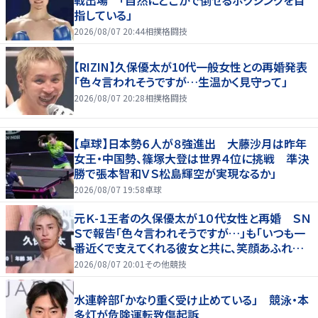
指している」
2026/08/07 20:44
相撲格闘技
【RIZIN】久保優太が10代一般女性との再婚発表
「色々言われそうですが…生温かく見守って」
2026/08/07 20:28
相撲格闘技
【卓球】日本勢６人が８強進出 大藤沙月は昨年
女王・中国勢、篠塚大登は世界４位に挑戦 準決
勝で張本智和ＶＳ松島輝空が実現なるか」
2026/08/07 19:58
卓球
元Ｋ-１王者の久保優太が１０代女性と再婚 ＳＮ
Ｓで報告「色々言われそうですが…」も「いつも一
番近くで支えてくれる彼女と共に、笑顔あふれる
家庭を築いていきたい」
2026/08/07 20:01
その他競技
水連幹部「かなり重く受け止めている」 競泳・本
多灯が危険運転致傷起訴