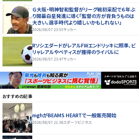
Ｇ大阪・明神智和監督がリーグ戦初采配で６年ぶ
り開幕白星発進に導く「監督の方が背負うものは
大きい。選手時代より嬉しいかもしれない」
2026/08/07 23:55
サッカー
RソシエダードがレアルFWエンドリッキに照準、ビ
リャレアルやベティスが獲得のライバルに
2026/08/07 23:47
サッカー
おすすめの記事
mghがBEAMS HEARTで一般販売開始
2026/08/07 21:38
スポーツビジネス