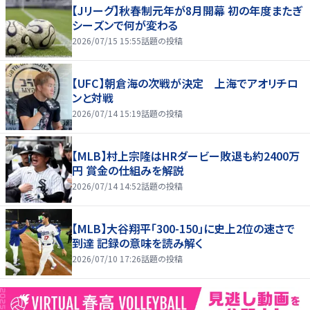
【Jリーグ】秋春制元年が8月開幕 初の年度またぎ
シーズンで何が変わる
2026/07/15 15:55
話題の投稿
【UFC】朝倉海の次戦が決定 上海でアオリチロ
ンと対戦
2026/07/14 15:19
話題の投稿
【MLB】村上宗隆はHRダービー敗退も約2400万
円 賞金の仕組みを解説
2026/07/14 14:52
話題の投稿
【MLB】大谷翔平「300-150」に史上2位の速さで
到達 記録の意味を読み解く
2026/07/10 17:26
話題の投稿