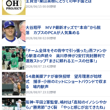
王貞治・栗山英樹にとっての甲子園とは
2026/06/15 00:00
野球
大谷翔平 ＭＶＰ最新オッズで“本命”から脱
落 カブスのＰＣＡが人気集める
2026/08/08 02:00
野球
「チーム全体をその背中で引っ張った」燕ファンか
ら歓喜の声続々 奥川恭伸が2安打完封勝利で
連敗ストップ「まさに頼れるエースの仕事！」
2026/08/07 23:42
野球
５４歳美脚アナが豪快投球 望月理恵が始球
式 捕手・小林のミットにショートバウンドで収ま
る 場内歓声
2026/08/07 23:32
野球
阪神・平田２軍監督、嶋村は「高知のイノシシやか
ら」“勝男節”さく裂 「やっと感じが出てきたね」