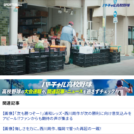
関連記事
【画像】「次も勝つぞー！」浦和レッズ・西川周作が次の勝利に向け意気込みを
アピール⁉ファンからも期待の声が集まる
【画像】悔しさを力に。西川周作、福岡で誓った再起の一蹴！