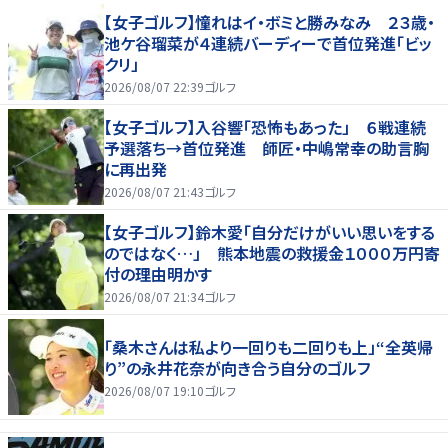
【女子ゴルフ】憧れはイ・ボミと勝みなみ ２３歳・
池ケ谷瑠菜が４連続バーディーで首位発進「ビッ
クリ」
2026/08/07 22:39
ゴルフ
【女子ゴルフ】入谷響「恐怖もあった」 ６戦連続
予選落ち→首位発進 師匠・中嶋常幸の助言胸
に再出発
2026/08/07 21:43
ゴルフ
【女子ゴルフ】鈴木愛「自分だけがいい思いをする
のではなく…」 熊本地震の救援金１０００万円寄
付の理由明かす
2026/08/07 21:34
ゴルフ
「桑木さんは私より一回りも二回りも上」“全英帰
り”の永井花奈が向き合う自分のゴルフ
2026/08/07 19:10
ゴルフ