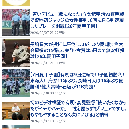
｢苦いデビュー戦になった｣立命館宇治vs有明戦
で聖地初ジャッジの女性審判、6回に自ら判定覆
したプレーを謝罪【26年夏甲子園】
2026/08/07 21:00
野球
長崎日大が投打に圧倒し、16年ぶり夏1勝！今大
会最多の15得点、先発・古賀は5回まで無安打投
球【26年夏甲子園】
2026/08/07 21:31
野球
【7日夏甲子園】有明は9回逆転で甲子園初勝利！
東海大甲府が11年ぶり、長崎日大は16年ぶり夏
勝利！健大高崎・石垣が11K完投！
2026/06/30 00:00
野球
初のビデオ検証で有明・高見監督「使いたくなかっ
たがイチかバチか」 判定覆らずも「フェアですし、
もやもやすることなく次にいける」と納得
2026/08/07 19:38
野球