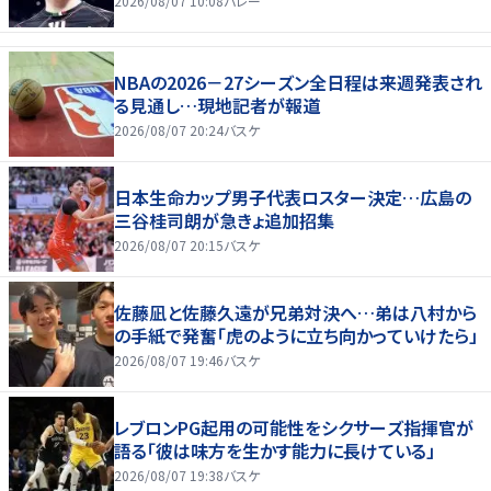
2026/08/07 10:08
バレー
NBAの2026－27シーズン全日程は来週発表され
る見通し…現地記者が報道
2026/08/07 20:24
バスケ
日本生命カップ男子代表ロスター決定…広島の
三谷桂司朗が急きょ追加招集
2026/08/07 20:15
バスケ
佐藤凪と佐藤久遠が兄弟対決へ…弟は八村から
の手紙で発奮「虎のように立ち向かっていけたら」
2026/08/07 19:46
バスケ
レブロンPG起用の可能性をシクサーズ指揮官が
語る「彼は味方を生かす能力に長けている」
2026/08/07 19:38
バスケ