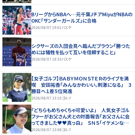
BリーグからNBAへ…元千葉JチアMiyuがNBAの
OKC「サンダーガールズ」に合格
2026/08/07 19:01
バスケ
シクサーズの入団会見へ臨んだブラウン「勝つた
めには犠牲を払って互いを信頼すること」
2026/08/07 18:33
バスケ
【女子ゴルフ】ＢＡＢＹＭＯＮＳＴＥＲのライブを満
喫 安田祐香「みんなかわいい。刺激になる」 ３
勝目へ１差５位発進
2026/08/07 23:10
ゴルフ
「どちらもめちゃくちゃ可愛いよ」 人気女子ゴル
ファーがお父さん犬との対面報告「お父さんに会
ってきました♥♥真っ白」 ＳＮＳ「イケメンなお
父さん」「白戸家入りするんですか？」
2026/08/07 23:08
ゴルフ