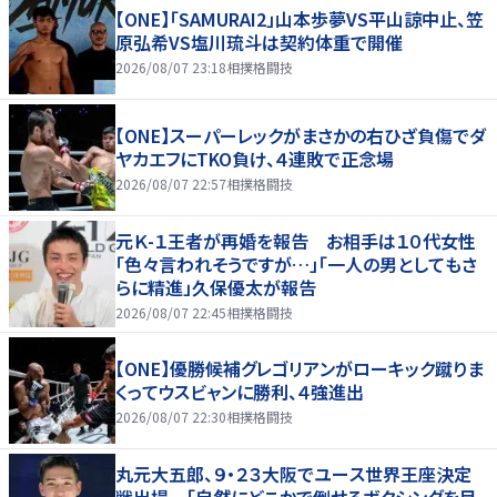
【ONE】「SAMURAI2」山本歩夢VS平山諒中止、笠
原弘希VS塩川琉斗は契約体重で開催
2026/08/07 23:18
相撲格闘技
【ONE】スーパーレックがまさかの右ひざ負傷でダ
ヤカエフにTKO負け、４連敗で正念場
2026/08/07 22:57
相撲格闘技
元Ｋ-１王者が再婚を報告 お相手は１０代女性
「色々言われそうですが…」「一人の男としてもさ
らに精進」久保優太が報告
2026/08/07 22:45
相撲格闘技
【ONE】優勝候補グレゴリアンがローキック蹴りま
くってウスビャンに勝利、４強進出
2026/08/07 22:30
相撲格闘技
丸元大五郎、９・２３大阪でユース世界王座決定
戦出場 「自然にどこかで倒せるボクシングを目