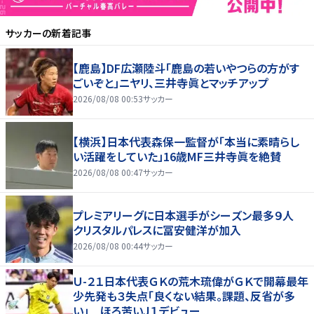
サッカー
の新着記事
【鹿島】DF広瀬陸斗「鹿島の若いやつらの方がす
ごいぞと」ニヤリ、三井寺眞とマッチアップ
2026/08/08 00:53
サッカー
【横浜】日本代表森保一監督が「本当に素晴らし
い活躍をしていた」16歳MF三井寺眞を絶賛
2026/08/08 00:47
サッカー
プレミアリーグに日本選手がシーズン最多９人
クリスタルパレスに冨安健洋が加入
2026/08/08 00:44
サッカー
Ｕ-２１日本代表ＧＫの荒木琉偉がＧＫで開幕最年
少先発も３失点「良くない結果。課題、反省が多
い」 ほろ苦いＪ１デビュー