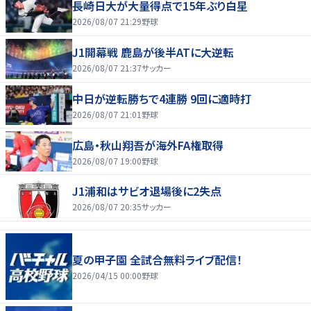
長崎日大が大量得点で15年ぶり白星
2026/08/07 21:29
野球
J1開幕戦 鹿島が後半ATに大逆転
2026/08/07 21:37
サッカー
中日が逆転勝ちで4連勝 9回に適時打
2026/08/07 21:01
野球
広島・秋山翔吾が海外FA権取得
2026/08/07 19:00
野球
J1浦和はサビオ退場後に2失点
2026/08/07 20:35
サッカー
夏の甲子園 全試合無料ライブ配信！
2026/04/15 00:00
野球