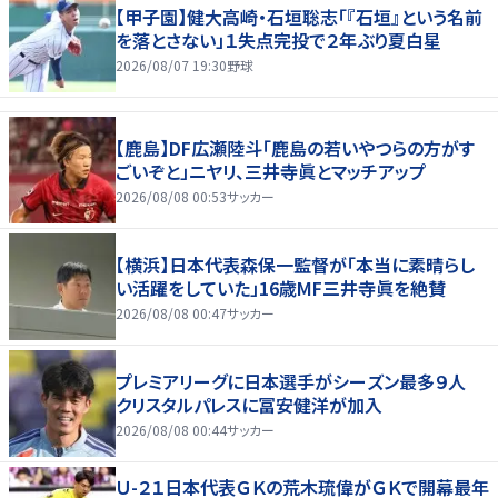
【甲子園】健大高崎・石垣聡志「『石垣』という名前
を落とさない」１失点完投で２年ぶり夏白星
2026/08/07 19:30
野球
【鹿島】DF広瀬陸斗「鹿島の若いやつらの方がす
ごいぞと」ニヤリ、三井寺眞とマッチアップ
2026/08/08 00:53
サッカー
【横浜】日本代表森保一監督が「本当に素晴らし
い活躍をしていた」16歳MF三井寺眞を絶賛
2026/08/08 00:47
サッカー
プレミアリーグに日本選手がシーズン最多９人
クリスタルパレスに冨安健洋が加入
2026/08/08 00:44
サッカー
Ｕ-２１日本代表ＧＫの荒木琉偉がＧＫで開幕最年