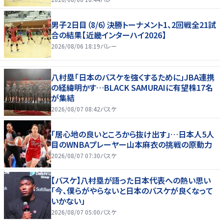
男子2日目（8/6）決勝トーナメント1、2回戦全21試
合の結果【近畿インターハイ2026】
2026/08/06 18:19
バレー
八村塁「日本のバスケを強くするために」JBA連携
の経緯明かす…BLACK SAMURAIに有望株17名
が集結
2026/08/07 08:42
バスケ
「居心地の良いところから抜け出す」…日本人5人
目のWNBAプレーヤー山本麻衣の挑戦の原動力
2026/08/07 07:30
バスケ
【バスケ】八村塁が語った日本代表への熱い思い
「今、僕らがやらないと日本のバスケが良くなって
いかない」
2026/08/07 05:00
バスケ