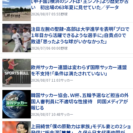
【甲子園】横浜のシフトは「王シフト」より歴史が古
い 初出場の63年夏に見せていた／データ
2026/08/07 05:55
野球
注目左腕の聖隷・高部は大学進学を表明「プロで
１年目から活躍できるような選手に」自責点０で
敗退「思ったような球がいかなかった」
2026/07/06 00:00
野球
欧州サッカー連盟は変わらず国際サッカー連盟
を不支持！「条件は満たされていない」
2026/08/07 11:03
サッカー
韓国サッカー協会、Ｗ杯、五輪予選など担当の外
国人審判員に不適切な性接待 同国メディアが
報じる
2026/08/07 10:48
サッカー
上田綺世「僕の原動力は家族」モデル妻との２ショ
発信に板倉滉「♥♥」 久保ら日本代表仲間が