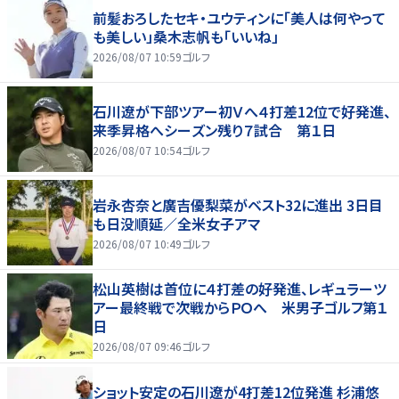
前髪おろしたセキ・ユウティンに「美人は何やって
も美しい」桑木志帆も「いいね」
2026/08/07 10:59
ゴルフ
石川遼が下部ツアー初Ｖへ４打差12位で好発進、
来季昇格へシーズン残り７試合 第１日
2026/08/07 10:54
ゴルフ
岩永杏奈と廣吉優梨菜がベスト32に進出 3日目
も日没順延／全米女子アマ
2026/08/07 10:49
ゴルフ
松山英樹は首位に４打差の好発進、レギュラーツ
アー最終戦で次戦からＰＯへ 米男子ゴルフ第１
日
2026/08/07 09:46
ゴルフ
ショット安定の石川遼が4打差12位発進 杉浦悠