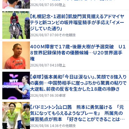
を引っ張る…夏合宿特集第１弾、国学院大
2026/08/07 05:00
陸上
【札幌記念・１週前】凱旋門賞見据えるアドマイヤ
テラと新コンビの坂井瑠星騎手が手応え「イメー
ジしていた通り」
2026/08/07 07:00
その他競技
４００Ｍ障害で１７歳・後藤大樹が予選突破 Ｕ１
８世界記録保持者の優勝候補…Ｕ２０世界選手
権
2026/08/07 04:10
陸上
【卓球】張本美和「今日は涙ない」、笑顔で８強入り
の裏側…中国勢相手に崖っぷちから驚異の粘りで
大逆転、前夜の反省を生かした１８歳の冷静さ
2026/08/07 06:30
卓球
【バドミントン】山口茜 熊本に勇気届ける 「元
気になってもらえるようなプレーを」 所属先の
練習拠点が熊本 「好きなことができることは当
たり前じゃない」
2026/08/06 14:36
その他競技