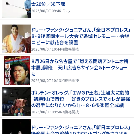
太20位／米下部
2026/08/07 09:46
ゴルフ
ドリー・ファンク・ジュニアさん、「全日本プロレス」
８・９後楽園ホール大会で追悼セレモニー…会場
ロビーに献花台を設置
2026/08/07 10:44
相撲格闘技
８月26日から名古屋で「燃える闘魂アントニオ猪
木展」開催 天山広吉らサイン会＆トークショー
も
2026/08/07 10:13
相撲格闘技
ボルチン・オレッグ、「ＩＷＧＰ王者」辻陽太に劇的
「初勝利」で首位…「好きのプロレスでオレが最強
の選手になりたいから！」…８・６後楽園全成績
2026/08/07 09:50
相撲格闘技
ドリー・ファンク・ジュニアさん、「新日本プロレス」
後楽園大会で追悼１０カウントゴングをささげる