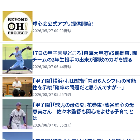
球心会公式アプリ提供開始！
2026/05/27 00:00
野球
【7日の甲子園見どころ】東海大甲府VS鶴岡東、両
チームの2年生投手の出来が勝敗のカギを握る
2026/08/07 06:44
野球
【甲子園】横浜・村田監督「内野６人シフト」の可能
性を示唆「確率の問題だと思うんですが…」
2026/08/07 05:55
野球
【甲子園】「球児の母の夏」花巻東・萬谷堅心の母
恵美さん 佐々木監督も関心をよせる子育てと
は
2026/08/07 05:55
野球