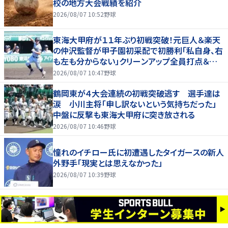
校の地方大会戦績を紹介
2026/08/07 10:52
野球
東海大甲府が１１年ぶり初戦突破！元巨人＆楽天
の仲沢監督が甲子園初采配で初勝利「私自身、右
も左も分からない」クリーンアップ全員打点＆継
投も「理想的」
2026/08/07 10:47
野球
鶴岡東が４大会連続の初戦突破逃す 選手達は
涙 小川主将「申し訳ないという気持ちだった」
中盤に反撃も東海大甲府に突き放される
2026/08/07 10:46
野球
憧れのイチロー氏に初遭遇したタイガースの新人
外野手「現実とは思えなかった」
2026/08/07 10:39
野球