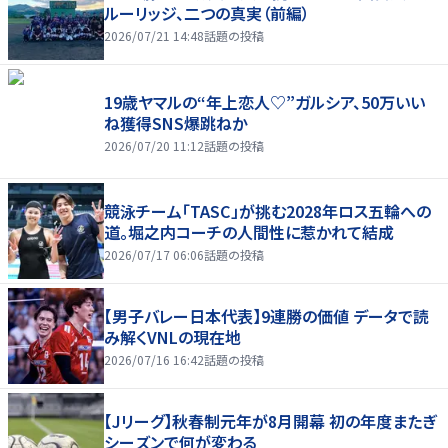
ルーリッジ、二つの真実（前編）
2026/07/21 14:48
話題の投稿
19歳ヤマルの“年上恋人♡”ガルシア、50万いい
ね獲得SNS爆跳ねか
2026/07/20 11:12
話題の投稿
競泳チーム「TASC」が挑む2028年ロス五輪への
道。堀之内コーチの人間性に惹かれて結成
2026/07/17 06:06
話題の投稿
【男子バレー日本代表】9連勝の価値 データで読
み解くVNLの現在地
2026/07/16 16:42
話題の投稿
【Jリーグ】秋春制元年が8月開幕 初の年度またぎ
シーズンで何が変わる