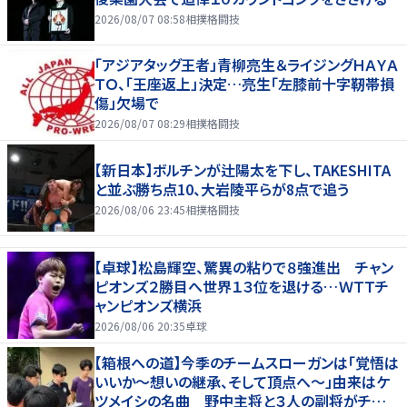
2026/08/07 08:58
相撲格闘技
「アジアタッグ王者」青柳亮生＆ライジングＨＡＹＡ
ＴＯ、「王座返上」決定…亮生「左膝前十字靭帯損
傷」欠場で
2026/08/07 08:29
相撲格闘技
【新日本】ボルチンが辻陽太を下し、TAKESHITA
と並ぶ勝ち点10、大岩陵平らが8点で追う
2026/08/06 23:45
相撲格闘技
【卓球】松島輝空、驚異の粘りで８強進出 チャン
ピオンズ２勝目へ世界１３位を退ける…ＷＴＴチ
ャンピオンズ横浜
2026/08/06 20:35
卓球
【箱根への道】今季のチームスローガンは「覚悟は
いいか～想いの継承、そして頂点へ～」由来はケ
ツメイシの名曲 野中主将と３人の副将がチーム