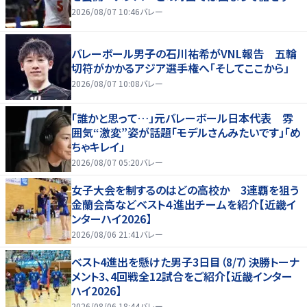
2026/08/07 10:46
バレー
バレーボール男子の石川祐希がVNL報告 五輪
切符がかかるアジア選手権へ「そしてここから」
2026/08/07 10:08
バレー
「誰かと思って…」元バレーボール日本代表 雰
囲気“激変”姿が話題「モデルさんみたいです」「め
ちゃキレイ」
2026/08/07 05:20
バレー
女子大会を制するのはどの高校か 3連覇を狙う
金蘭会高などベスト４進出チームを紹介【近畿イ
ンターハイ2026】
2026/08/06 21:41
バレー
ベスト4進出を懸けた男子3日目（8/7）決勝トーナ
メント3、4回戦全12試合をご紹介【近畿インター
ハイ2026】
2026/08/06 18:44
バレー