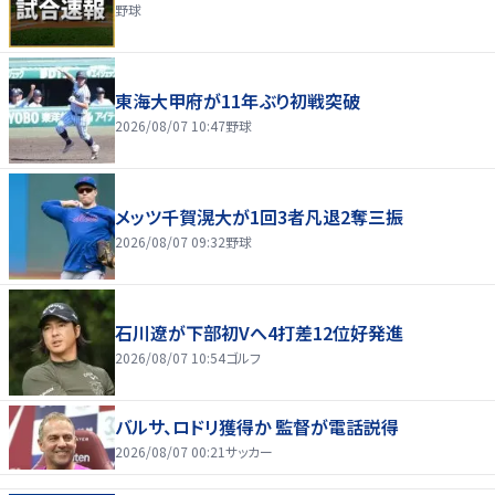
野球
東海大甲府が11年ぶり初戦突破
2026/08/07 10:47
野球
メッツ千賀滉大が1回3者凡退2奪三振
2026/08/07 09:32
野球
石川遼が下部初Vへ4打差12位好発進
2026/08/07 10:54
ゴルフ
バルサ、ロドリ獲得か 監督が電話説得
2026/08/07 00:21
サッカー