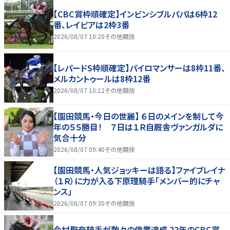
【CBC賞枠順確定】インビンシブルパパは6枠12
番、レイピアは2枠3番
2026/08/07 10:20
その他競技
【レパードS枠順確定】パイロマンサーは8枠11番、
メルカントゥールは8枠12番
2026/08/07 10:12
その他競技
【園田競馬・今日の世麗】 ６日のメインを制して今
年の５５勝目！ ７日は１Ｒ自厩舎ヴァンガルダに
気合十分
2026/08/07 09:40
その他競技
【園田競馬・人気ジョッキーは語る】ファイブレイナ
（１Ｒ）に力が入る下原理騎手「メンバー的にチャ
ンス」
2026/08/07 09:30
その他競技
今村聖奈騎手が数々の偉業達成 22年のCBC賞