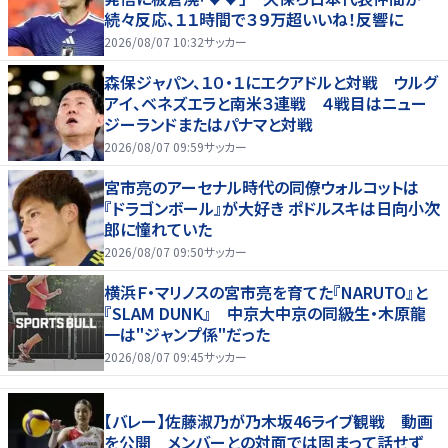
続々反応、１１時間で３９万超いいね！反響に
2026/08/07 10:32
サッカー
森保ジャパン、１０・１にエクアドルと対戦 ウルグ
アイ、ベネズエラと南米３連戦 ４戦目はニュー
ジーランドまたはパナマと対戦
2026/08/07 09:59
サッカー
宮市亮のアーセナル時代の同僚ウォルコットは
『ドラゴンボール』が大好き ポドルスキは日向小次
郎に憧れていた
2026/08/07 09:50
サッカー
横浜Ｆ・マリノスの宮市亮を育てた『NARUTO』と
『SLAM DUNK』 中京大中京の同級生・木原龍
一は"ジャンプ係"だった
2026/08/07 09:45
サッカー
【バレー】佐藤淑乃が乃木坂46ライブ観戦 動画
を公開 メンバーとの対面では固まって話せず