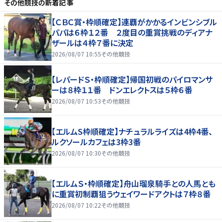
その他競技
の新着記事
【ＣＢＣ賞・枠順確定】連覇がかかるインビンシブル
パパは６枠１２番 ２度目の重賞挑戦のディアナ
ザールは４枠７番に決定
2026/08/07 10:55
その他競技
【レパードＳ・枠順確定】帰国初戦のパイロマンサ
ーは８枠１１番 ドンエレクトスは５枠６番
2026/08/07 10:53
その他競技
【エルムS枠順確定】ナチュラルライズは4枠4番、
ルクソールカフェは3枠3番
2026/08/07 10:30
その他競技
【エルムＳ・枠順確定】舟山瑠泉騎手との人馬とも
に重賞初制覇狙うウェイワードアクトは７枠８番
2026/08/07 10:22
その他競技