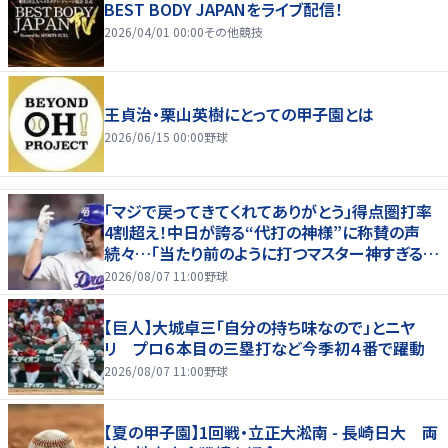
BEST BODY JAPANをライブ配信！
2026/04/01 00:00
その他競技
王貞治・栗山英樹にとっての甲子園とは
2026/06/15 00:00
野球
「マジで戻ってきてくれてありがとう」得点圏打率
4割超え！中日が誇る“代打の神様”に称賛の声
続々…「当たり前のように打つマスター神すぎる」
「また初球で決めたな」
2026/08/07 11:00
野球
【巨人】大城卓三「自分の持ち味なので」とニヤ
リ プロ６本目の三塁打など今季初４番で躍動
2026/08/07 11:00
野球
【夏の甲子園】1回戦・立正大淞南 - 長崎日大 両