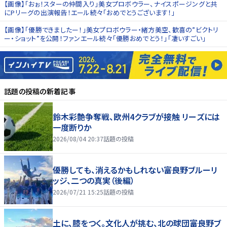
【画像】「おぉ！スターの仲間入り」美女プロボウラー、ナイスポージングと共
にPリーグの出演報告！エール続々「おめでとうございます！」
【画像】「優勝できましたー！」美女プロボウラー・緒方美空、歓喜の”ビクトリ
ー・ショット”を公開！ファンエール続々「優勝おめでとう！」「凄いすごい」
話題の投稿
の新着記事
鈴木彩艶争奪戦、欧州4クラブが接触 リーズには
一度断りか
2026/08/04 20:37
話題の投稿
優勝しても、消えるかもしれない――富良野ブルーリ
ッジ、二つの真実（後編）
2026/07/21 15:25
話題の投稿
土に、膝をつく。文化人が挑む、北の球団――富良野ブ