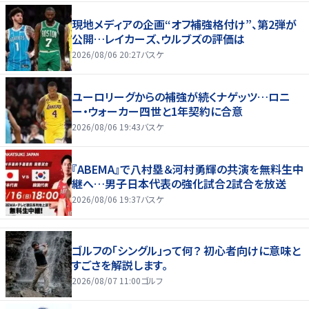
現地メディアの企画“オフ補強格付け”、第2弾が
公開…レイカーズ、ウルブズの評価は
2026/08/06 20:27
バスケ
ユーロリーグからの補強が続くナゲッツ…ロニ
ー・ウォーカー四世と1年契約に合意
2026/08/06 19:43
バスケ
『ABEMA』で八村塁＆河村勇輝の共演を無料生中
継へ…男子日本代表の強化試合2試合を放送
2026/08/06 19:37
バスケ
ゴルフの「シングル」って何？ 初心者向けに意味と
すごさを解説します。
2026/08/07 11:00
ゴルフ