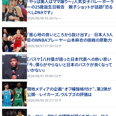
「やっぱ美人はママ譲り～」人気女子バレーボーラ
ーの25歳誕生日報告 親子ショットが話題「恐る
べしDNAです」
2026/08/06 05:20
バレー
「居心地の良いところから抜け出す」…日本人5人
目のWNBAプレーヤー山本麻衣の挑戦の原動力
2026/08/07 07:30
バスケ
【バスケ】八村塁が語った日本代表への熱い思い
「今、僕らがやらないと日本のバスケが良くなって
いかない」
2026/08/07 05:00
バスケ
現地メディアの企画“オフ補強格付け”、第2弾が
公開…レイカーズ、ウルブズの評価は
2026/08/06 20:27
バスケ