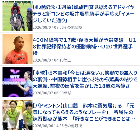
【札幌記念・１週前】凱旋門賞見据えるアドマイヤ
テラと新コンビの坂井瑠星騎手が手応え「イメー
ジしていた通り」
2026/08/07 07:00
その他競技
４００Ｍ障害で１７歳・後藤大樹が予選突破 Ｕ１
８世界記録保持者の優勝候補…Ｕ２０世界選手
権
2026/08/07 04:10
陸上
【卓球】張本美和「今日は涙ない」、笑顔で８強入り
の裏側…中国勢相手に崖っぷちから驚異の粘りで
大逆転、前夜の反省を生かした１８歳の冷静さ
2026/08/07 06:30
卓球
【バドミントン】山口茜 熊本に勇気届ける 「元
気になってもらえるようなプレーを」 所属先の
練習拠点が熊本 「好きなことができることは当
たり前じゃない」
2026/08/06 14:36
その他競技