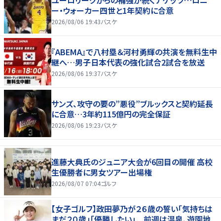
ユーロリーグからの補強が続くナゲッツ…ロニ
ー・ウォーカー四世と1年契約に合意
2026/08/06 19:43
バスケ
『ABEMA』で八村塁＆河村勇輝の共演を無料生中
継へ…男子日本代表の強化試合2試合を放送
2026/08/06 19:37
バスケ
サンズ、攻守の要の”悪役”ブルックスと契約延長
に合意…3年約115億円の完全保証
2026/08/06 19:23
バスケ
進藤大典氏のジュニア大会が6回目の開催 高校
生優勝者に男女ツアー出場権
2026/08/07 07:04
ゴルフ
【女子ゴルフ】政田夢乃が２６歳の誓い「気持ちは
まだ２０歳」「優勝したい」 前週は温泉、遊園地