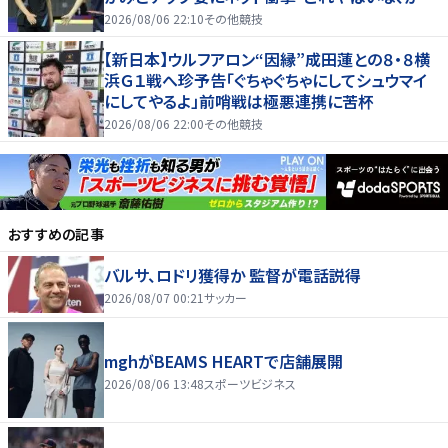
いすぎる」「顔ちっちゃ」
2026/08/06 22:10
その他競技
【新日本】ウルフアロン“因縁”成田蓮との８・８横
浜Ｇ１戦へ珍予告「ぐちゃぐちゃにしてシュウマイ
にしてやるよ」前哨戦は極悪連携に苦杯
2026/08/06 22:00
その他競技
おすすめの記事
バルサ、ロドリ獲得か 監督が電話説得
2026/08/07 00:21
サッカー
mghがBEAMS HEARTで店舗展開
2026/08/06 13:48
スポーツビジネス