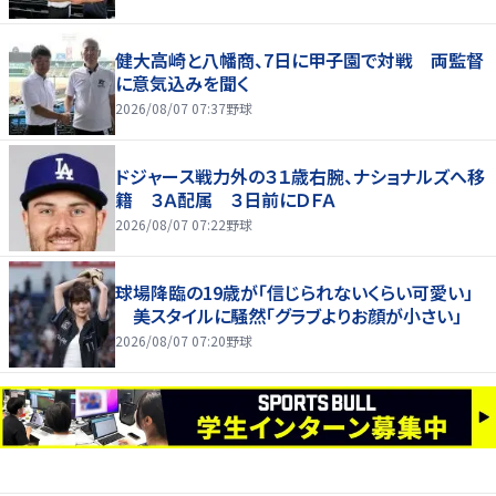
健大高崎と八幡商、7日に甲子園で対戦 両監督
に意気込みを聞く
2026/08/07 07:37
野球
ドジャース戦力外の３１歳右腕、ナショナルズへ移
籍 ３Ａ配属 ３日前にＤＦＡ
2026/08/07 07:22
野球
球場降臨の19歳が「信じられないくらい可愛い」
美スタイルに騒然「グラブよりお顔が小さい」
2026/08/07 07:20
野球