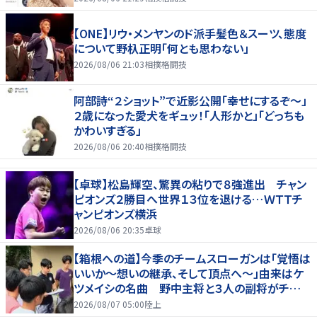
【ONE】リウ・メンヤンのド派手髪色＆スーツ、態度
について野杁正明「何とも思わない」
2026/08/06 21:03
相撲格闘技
阿部詩“２ショット”で近影公開「幸せにするぞ〜」
２歳になった愛犬をギュッ！「人形かと」「どっちも
かわいすぎる」
2026/08/06 20:40
相撲格闘技
【卓球】松島輝空、驚異の粘りで８強進出 チャン
ピオンズ２勝目へ世界１３位を退ける…ＷＴＴチ
ャンピオンズ横浜
2026/08/06 20:35
卓球
【箱根への道】今季のチームスローガンは「覚悟は
いいか～想いの継承、そして頂点へ～」由来はケ
ツメイシの名曲 野中主将と３人の副将がチーム
を引っ張る…夏合宿特集第１弾、国学院大
2026/08/07 05:00
陸上