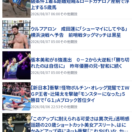
級条件１着＆距離短縮＆ロードカナロア産駒で浮
上する５歳馬
2026/08/07 06:00
その他競技
ウルフアロン 成田蓮に「シューマイにしてやる」
横浜決戦へ予告 前哨戦タッグマッチは黒星
2026/08/07 05:00
その他競技
張本美和が８強進出 ０－２から大逆転！「勝ち切
れたのは自信に」 昨年優勝の兄・智和に続く
2026/08/07 05:00
その他競技
【新日本】衝撃！怪物ボルチン・オレッグ覚醒でＩＷ
ＧＰ王者・辻陽太を撃破「モンスターになった」５
勝目で「Ｇ１」Ａブロック首位タイ
2026/08/06 22:53
その他競技
「このアップに耐えられる可愛さは異次元」透明感
話題の２０歳ショートカット美女アスリート、はに
かみどアップ姿にネット衝撃「これやばいな、かわ