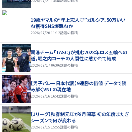
2026/07/21 14:48
話題の投稿
19歳ヤマルの“年上恋人♡”ガルシア、50万いい
ね獲得SNS爆跳ねか
2026/07/20 11:12
話題の投稿
競泳チーム「TASC」が挑む2028年ロス五輪への
道。堀之内コーチの人間性に惹かれて結成
2026/07/17 06:06
話題の投稿
【男子バレー日本代表】9連勝の価値 データで読
み解くVNLの現在地
2026/07/16 16:42
話題の投稿
【Jリーグ】秋春制元年が8月開幕 初の年度またぎ
シーズンで何が変わる
2026/07/15 15:55
話題の投稿