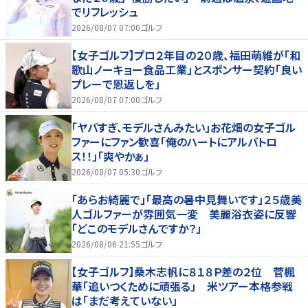
でリフレッシュ
2026/08/07 07:00
ゴルフ
【女子ゴルフ】プロ２年目の２０歳、福田萌維が「和
歌山ノーキョー食品工業」とスポンサー契約「良い
プレーで恩返しを」
2026/08/07 07:00
ゴルフ
「ヤバすぎ、モデルさんみたい」お花畑の女子ゴル
ファーにファン歓喜「俺のハートにアルバトロ
ス！！」「爽やかぁ」
2026/08/07 05:30
ゴルフ
「あらお綺麗で」「最高の暑中見舞いです」２５歳美
人ゴルファーが雰囲気一変 美麗浴衣姿に反響
「どこのモデルさんですか？」
2026/08/06 21:55
ゴルフ
【女子ゴルフ】桑木志帆に８１８Ｐ差の２位 菅楓
華「追いつくために頑張る」 米ツアー本格参戦
は「まだ考えていない」