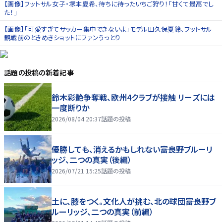
【画像】フットサル女子・塚本夏希、待ちに待ったいちご狩り！「甘くて最高でし
た！」
【画像】「可愛すぎてサッカー集中できないよ」モデル田久保夏鈴、フットサル
観戦前のときめきショットにファンうっとり
話題の投稿
の新着記事
鈴木彩艶争奪戦、欧州4クラブが接触 リーズには
一度断りか
2026/08/04 20:37
話題の投稿
優勝しても、消えるかもしれない――富良野ブルーリ
ッジ、二つの真実（後編）
2026/07/21 15:25
話題の投稿
土に、膝をつく。文化人が挑む、北の球団――富良野ブ
ルーリッジ、二つの真実（前編）