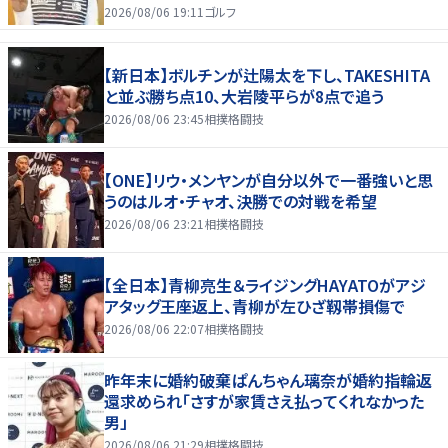
2026/08/06 19:11
ゴルフ
【新日本】ボルチンが辻陽太を下し、TAKESHITA
と並ぶ勝ち点10、大岩陵平らが8点で追う
2026/08/06 23:45
相撲格闘技
【ONE】リウ・メンヤンが自分以外で一番強いと思
うのはルオ・チャオ、決勝での対戦を希望
2026/08/06 23:21
相撲格闘技
【全日本】青柳亮生＆ライジングHAYATOがアジ
アタッグ王座返上、青柳が左ひざ靱帯損傷で
2026/08/06 22:07
相撲格闘技
昨年末に婚約破棄ぱんちゃん璃奈が婚約指輪返
還求められ「さすが家賃さえ払ってくれなかった
男」
2026/08/06 21:29
相撲格闘技