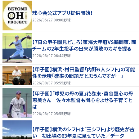
球心会公式アプリ提供開始！
2026/05/27 00:00
野球
【7日の甲子園見どころ】東海大甲府VS鶴岡東、両
チームの2年生投手の出来が勝敗のカギを握る
2026/08/07 06:44
野球
【甲子園】横浜・村田監督「内野６人シフト」の可能
性を示唆「確率の問題だと思うんですが…」
2026/08/07 05:55
野球
【甲子園】「球児の母の夏」花巻東・萬谷堅心の母
恵美さん 佐々木監督も関心をよせる子育てと
は
2026/08/07 05:55
野球
【甲子園】横浜のシフトは「王シフト」より歴史が古
い 初出場の63年夏に見せていた／データ