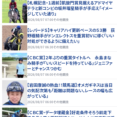
【札幌記念・１週前】凱旋門賞見据えるアドマイヤ
テラと新コンビの坂井瑠星騎手が手応え「イメー
ジしていた通り」
2026/08/07 07:00
その他競技
【レパードＳ】キャリアハイ更新ペースの５３勝 荻
野極騎手がドンエレクトスを重賞初Ｖに導く「いい
対処ができるように備えたい」
2026/08/07 06:30
その他競技
【ＣＢＣ賞】２年ぶりの重賞タイトルへ 永島まな
み騎手が「いいスピードを持っている」ジェニファ
ーとチャンスつかむ
2026/08/07 06:00
その他競技
【岩田康誠の熱血！！競馬道】オメガギネスは当日
の気配次第も「距離は問題ない。レースの幅も広
がっている」
2026/08/07 06:00
その他競技
【ＣＢＣ賞・データ埋蔵金】好走条件そろう前走下