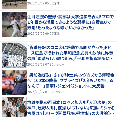
2026/08/07 05:55
野球
注目左腕の聖隷・高部は大学進学を表明「プロで
１年目から活躍できるような選手に」自責点０で
敗退「思ったような球がいかなかった」
2026/07/06 00:00
野球
｢背番号86のユニ姿に感動で鳥肌が立った｣Eピ
ース広島で行われた平和記念式典の放映に称賛
の声｢素晴らしい取り組み｣｢平和を祈る場所に相
応しい｣
2026/08/07 07:30
サッカー
｢男前過ぎる｣｢さすが紳士｣キングカズから澤穂希
へ“100本の薔薇”サプライズ！｢2度もいただける
なんて…｣豪華レジェンド2ショットに大反響
2026/08/07 07:00
サッカー
群雄割拠の西日本！ロペス加入も｢大迫次第｣の
神戸、浅野＆川村復帰も｢ブレない｣広島、ミシャ名
古屋は？【Jリーグ開幕｢初の秋春制｣の大激論】