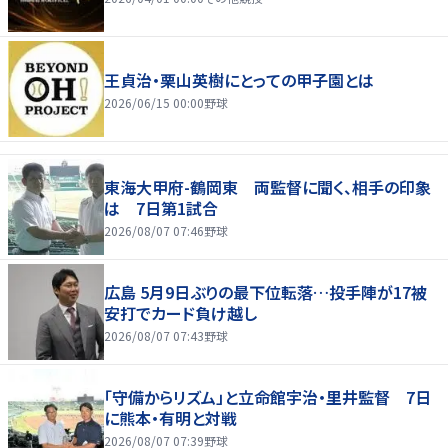
王貞治・栗山英樹にとっての甲子園とは
2026/06/15 00:00
野球
東海大甲府-鶴岡東 両監督に聞く、相手の印象
は 7日第1試合
2026/08/07 07:46
野球
広島 5月9日ぶりの最下位転落…投手陣が17被
安打でカード負け越し
2026/08/07 07:43
野球
「守備からリズム」と立命館宇治・里井監督 7日
に熊本・有明と対戦
2026/08/07 07:39
野球