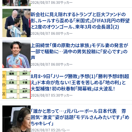
(2)
2026/08/07 06:30
サッカー
新会社に見え隠れするトランプと巨大ファンドの
影、ルールすら歪める｢米国式｣【FIFA3兆円の野望
と2度のオウンゴール、来年3月の会長選】(2)
2026/08/07 06:00
サッカー
上田綺世「僕の原動力は家族」モデル妻の発言が
一部で騒動に…渦中の男気投稿に「安心です」の
声
2026/08/07 06:00
サッカー
8月8・9日｢Jリーグ勝敗｣予想(1)｢勝利予想8割超
え｣ド本命が危ない！王者を苦しめる｢地の利｣と
大型補強！初の秋春制｢開幕戦｣は大波乱！
2026/08/07 05:30
サッカー
「誰かと思って…」元バレーボール日本代表 雰
囲気“激変”姿が話題「モデルさんみたいです」「め
ちゃキレイ」
2026/08/07 05:20
バレー