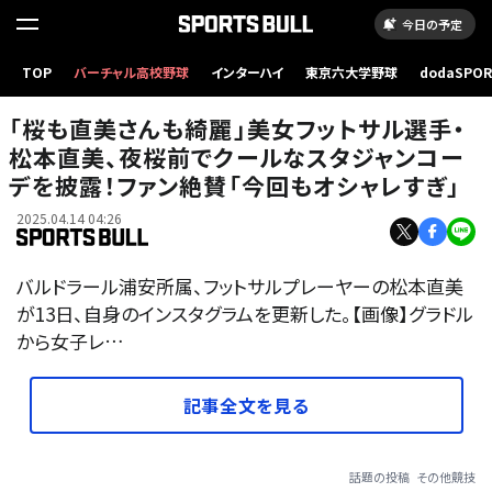
今日の予定
TOP
バーチャル高校野球
インターハイ
東京六大学野球
dodaSPO
（新しいタブ
「桜も直美さんも綺麗」美女フットサル選手・
松本直美、夜桜前でクールなスタジャンコー
デを披露！ファン絶賛「今回もオシャレすぎ」
2025.04.14 04:26
バルドラール浦安所属、フットサルプレーヤーの松本直美
が13日、自身のインスタグラムを更新した。【画像】グラドル
から女子レ…
記事全文を見る
話題の投稿
その他競技