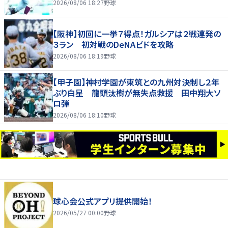
2026/08/06 18:27
野球
【阪神】初回に一挙７得点！ガルシアは２戦連発の
３ラン 初対戦のDeNAビドを攻略
2026/08/06 18:19
野球
【甲子園】神村学園が東筑との九州対決制し２年
ぶり白星 龍頭汰樹が無失点救援 田中翔大ソ
ロ弾
2026/08/06 18:10
野球
球心会公式アプリ提供開始！
2026/05/27 00:00
野球