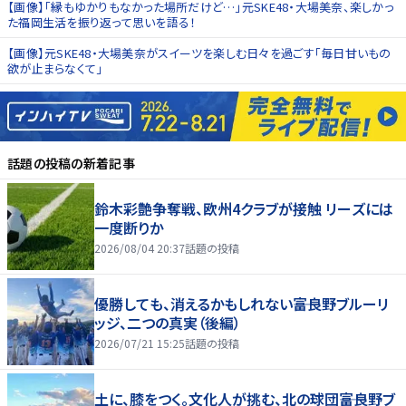
【画像】「縁もゆかりもなかった場所だけど…」元SKE48・大場美奈、楽しかっ
た福岡生活を振り返って思いを語る！
【画像】元SKE48・大場美奈がスイーツを楽しむ日々を過ごす「毎日甘いもの
欲が止まらなくて」
話題の投稿
の新着記事
鈴木彩艶争奪戦、欧州4クラブが接触 リーズには
一度断りか
2026/08/04 20:37
話題の投稿
優勝しても、消えるかもしれない――富良野ブルーリ
ッジ、二つの真実（後編）
2026/07/21 15:25
話題の投稿
土に、膝をつく。文化人が挑む、北の球団――富良野ブ