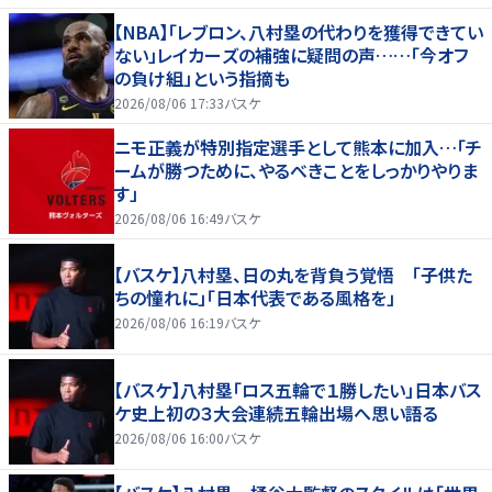
【NBA】「レブロン、八村塁の代わりを獲得できてい
ない」レイカーズの補強に疑問の声……「今オフ
の負け組」という指摘も
2026/08/06 17:33
バスケ
ニモ正義が特別指定選手として熊本に加入…「チ
ームが勝つために、やるべきことをしっかりやりま
す」
2026/08/06 16:49
バスケ
【バスケ】八村塁、日の丸を背負う覚悟 「子供た
ちの憧れに」「日本代表である風格を」
2026/08/06 16:19
バスケ
【バスケ】八村塁「ロス五輪で１勝したい」日本バス
ケ史上初の３大会連続五輪出場へ思い語る
2026/08/06 16:00
バスケ