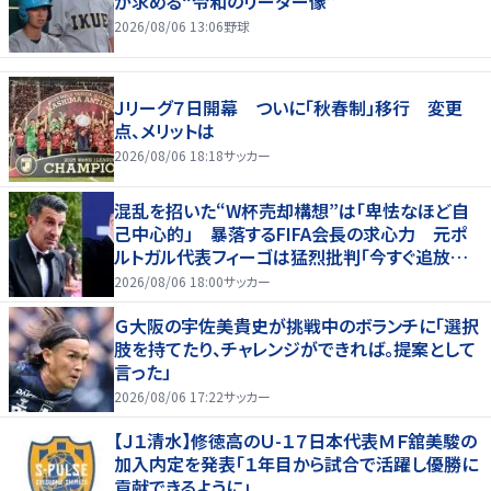
が求める“令和のリーダー像”
2026/08/06 13:06
野球
Ｊリーグ７日開幕 ついに「秋春制」移行 変更
点、メリットは
2026/08/06 18:18
サッカー
混乱を招いた“W杯売却構想”は「卑怯なほど自
己中心的」 暴落するFIFA会長の求心力 元ポ
ルトガル代表フィーゴは猛烈批判「今すぐ追放す
べきだ」
2026/08/06 18:00
サッカー
Ｇ大阪の宇佐美貴史が挑戦中のボランチに「選択
肢を持てたり、チャレンジができれば。提案として
言った」
2026/08/06 17:22
サッカー
【Ｊ１清水】修徳高のＵ-１７日本代表ＭＦ舘美駿の
加入内定を発表「１年目から試合で活躍し優勝に
貢献できるように」