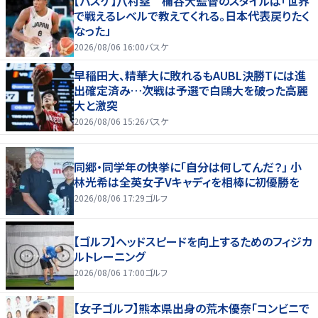
【バスケ】八村塁 桶谷大監督のスタイルは「世界
で戦えるレベルで教えてくれる。日本代表戻りたく
なった」
2026/08/06 16:00
バスケ
早稲田大、精華大に敗れるもAUBL決勝Tには進
出確定済み…次戦は予選で白鷗大を破った高麗
大と激突
2026/08/06 15:26
バスケ
同郷・同学年の快挙に「自分は何してんだ？」 小
林光希は全英女子Vキャディを相棒に初優勝を
2026/08/06 17:29
ゴルフ
【ゴルフ】ヘッドスピードを向上するためのフィジカ
ルトレーニング
2026/08/06 17:00
ゴルフ
【女子ゴルフ】熊本県出身の荒木優奈「コンビニで