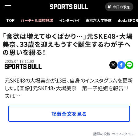
今日の予定
TOP
バーチャル高校野球
インターハイ
東京六大学野球
dodaSPO
（新しいタブ
「食欲は増えてゆくばかり…」元SKE48・大場
美奈、33歳を迎えもうすぐ誕生するわが子へ
の思いを綴る！
2025.04.13 11:02
元SKE48の大場美奈が13日、自身のインスタグラムを更新
した。【画像】元SKE48・大場美奈 第一子妊娠を報告！！
夫は…
記事全文を見る
話題の投稿
ライフスタイル