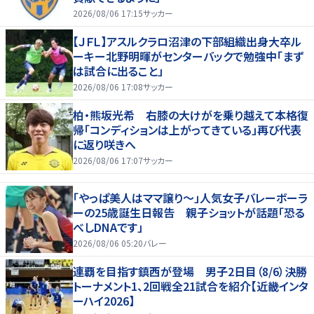
2026/08/06 17:15
サッカー
【ＪＦＬ】アスルクラロ沼津の下部組織出身大卒ル
ーキー北野明暉がセンターバックで勉強中「まず
は試合に出ること」
2026/08/06 17:08
サッカー
柏・熊坂光希 右膝の大けがを乗り越えて本格復
帰「コンディションは上がってきている」再び代表
に返り咲きへ
2026/08/06 17:07
サッカー
「やっぱ美人はママ譲り～」人気女子バレーボーラ
ーの25歳誕生日報告 親子ショットが話題「恐る
べしDNAです」
2026/08/06 05:20
バレー
連覇を目指す鎮西が登場 男子2日目（8/6）決勝
トーナメント1、2回戦全21試合を紹介【近畿インタ
ーハイ2026】