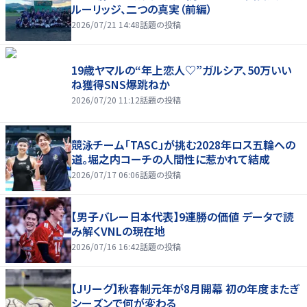
ルーリッジ、二つの真実（前編）
2026/07/21 14:48
話題の投稿
19歳ヤマルの“年上恋人♡”ガルシア、50万いい
ね獲得SNS爆跳ねか
2026/07/20 11:12
話題の投稿
競泳チーム「TASC」が挑む2028年ロス五輪への
道。堀之内コーチの人間性に惹かれて結成
2026/07/17 06:06
話題の投稿
【男子バレー日本代表】9連勝の価値 データで読
み解くVNLの現在地
2026/07/16 16:42
話題の投稿
【Jリーグ】秋春制元年が8月開幕 初の年度またぎ
シーズンで何が変わる