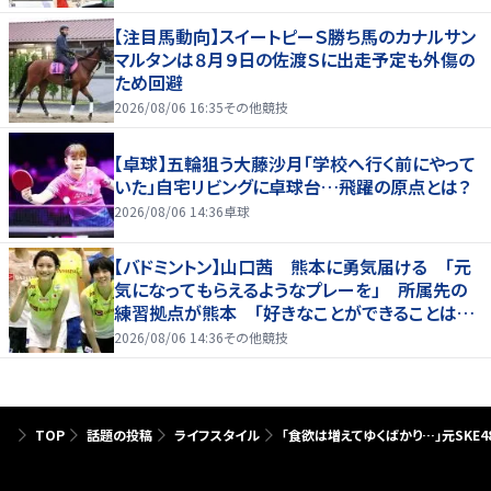
【注目馬動向】スイートピーＳ勝ち馬のカナルサン
マルタンは８月９日の佐渡Ｓに出走予定も外傷の
ため回避
2026/08/06 16:35
その他競技
【卓球】五輪狙う大藤沙月「学校へ行く前にやって
いた」自宅リビングに卓球台…飛躍の原点とは？
2026/08/06 14:36
卓球
【バドミントン】山口茜 熊本に勇気届ける 「元
気になってもらえるようなプレーを」 所属先の
練習拠点が熊本 「好きなことができることは当
たり前じゃない」
2026/08/06 14:36
その他競技
TOP
話題の投稿
ライフスタイル
「食欲は増えてゆくばかり…」元SKE