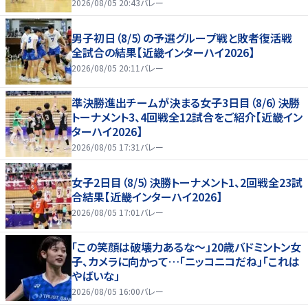
2026/08/05 20:43
バレー
男子初日（8/5）の予選グループ戦と敗者復活戦
全試合の結果【近畿インターハイ2026】
2026/08/05 20:11
バレー
準決勝進出チームが決まる女子3日目（8/6）決勝
トーナメント3、4回戦全12試合をご紹介【近畿イン
ターハイ2026】
2026/08/05 17:31
バレー
女子2日目（8/5）決勝トーナメント1、2回戦全23試
合結果【近畿インターハイ2026】
2026/08/05 17:01
バレー
「この笑顔は破壊力あるな〜」20歳バドミントン女
子、カメラに向かって…「ニッコニコだね」「これは
やばいな」
2026/08/05 16:00
バレー