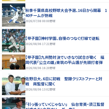
秋季千葉県高校野球大会予選、16日から開幕 1
40チームが熱戦
2026/07/08 00:00
野球
【甲子園】神村学園、自慢のつなぐ打線で逆転
2026/08/06 17:21
野球
【甲子園】九州勢対決でいきなり試合が動く 福
岡代表「公立の雄」東筑の平山護が先頭打者弾
2026/08/06 16:20
野球
佐野日大、6日に初戦 聖隷クリストファーと対
戦 両監督に聞く
2026/08/06 13:02
野球
「引っ張っていくじゃない」 仙台育英・須江監督