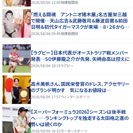
2026/08/06 12:00
相撲格闘技
「燃える闘魂 アントニオ猪木展」名古屋栄三越
で開催…天山広吉＆武藤敬司＆藤波辰爾＆前田
日明＆初代タイガーマスクが来場…８・２６から９・
７まで
2026/08/06 09:49
相撲格闘技
【ラグビー】日本代表がオーストラリア戦メンバー
発表…SO伊藤龍之介が先発、矢崎由高は控えに
2026/08/06 18:19
ラグビー
高木美帆さん、国民栄誉賞のドレス、アクセサリー
のブランド明かす 気になるお値段は…
2026/08/06 17:57
ウィンタースポーツ
【スーパーフォーミュラ2026】シーズンは後半戦
へ……ランキングトップを独走する太田格之進の
勢いは続くのか
2026/08/06 16:32
モータースポーツ