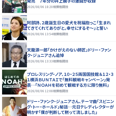
発売 ７年分の井上親子の激闘が収録
2026/08/06 18:20
相撲格闘技
阿部詩、２歳誕生日の愛犬を祝福抱っこ「生まれ
てきてくれてありがと。幸せにするぞ～」と誓い
2026/08/06 13:54
相撲格闘技
天龍源一郎「かけがえのない師匠」ドリー・ファン
ク・ジュニアさん追悼
2026/08/06 13:33
相撲格闘技
プロレスリング・ノア、１０・２５両国国技館＆１２・３
１横浜ＢＵＮＴＡＩで「無料観戦キャンペーン」発
表…「ＮＯＡＨを初めて観戦する方に限り無料」
2026/08/06 12:08
相撲格闘技
ドリー・ファンク・ジュニアさん、テーマ曲「スピニン
グ・トー・ホールド」秘話…元日テレディレクターが
明かす「僕が判断して黙って流しました」