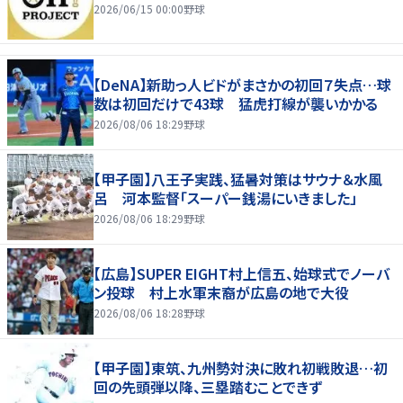
2026/06/15 00:00
野球
【DeNA】新助っ人ビドがまさかの初回７失点…球
数は初回だけで43球 猛虎打線が襲いかかる
2026/08/06 18:29
野球
【甲子園】八王子実践、猛暑対策はサウナ＆水風
呂 河本監督「スーパー銭湯にいきました」
2026/08/06 18:29
野球
【広島】SUPER EIGHT村上信五、始球式でノーバ
ン投球 村上水軍末裔が広島の地で大役
2026/08/06 18:28
野球
【甲子園】東筑、九州勢対決に敗れ初戦敗退…初
回の先頭弾以降、三塁踏むことできず