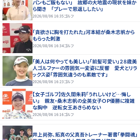
パンもご飯もない」 故郷の大地震の現状を妹か
ら聞き 「プレーで恩返ししたい」
2026/08/06 16:35
ゴルフ
「貪欲さに胸を打たれた」河本結が桑木志帆から
もらった刺激
2026/08/06 16:34
ゴルフ
「美人は何やっても美しい」「前髪可愛い」２８歳美
人ゴルファーの雰囲気一変姿に反響 愛犬とリラ
ックス姿「雰囲気違うのも素敵です」
2026/08/06 16:23
ゴルフ
【女子ゴルフ】佐久間朱莉「うれしいけど…悔し
い」 親友・桑木志帆の全英女子ＯＰ優勝に複雑
な胸中 逆転女王あきらめない
2026/08/06 16:16
ゴルフ
井上尚弥、拓真の父真吾トレーナー著書「拳闘魂」