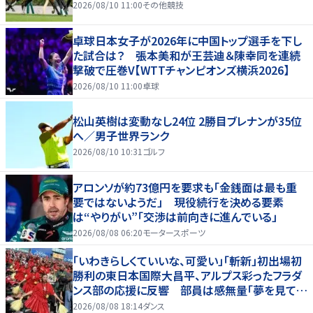
2026/08/10 11:00
その他競技
卓球日本女子が2026年に中国トップ選手を下し
た試合は？ 張本美和が王芸迪＆陳幸同を連続
撃破で圧巻V【WTTチャンピオンズ横浜2026】
2026/08/10 11:00
卓球
松山英樹は変動なし24位 2勝目ブレナンが35位
へ／男子世界ランク
2026/08/10 10:31
ゴルフ
アロンソが約73億円を要求も「金銭面は最も重
要ではないようだ」 現役続行を決める要素
は“やりがい”「交渉は前向きに進んでいる」
2026/08/08 06:20
モータースポーツ
「いわきらしくていいな、可愛い」「斬新」初出場初
勝利の東日本国際大昌平、アルプス彩ったフラダ
ンス部の応援に反響 部員は感無量「夢を見てい
るよう」
2026/08/08 18:14
ダンス