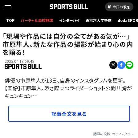
今日の予定
TOP
バーチャル高校野球
インターハイ
東京六大学野球
dodaSPO
（新しいタブ
「現場や作品には自分の全てがある気が…」
市原隼人、新たな作品の撮影が始まり心の内
を語る！
2025.04.13 09:45
俳優の市原隼人が13日、自身のインスタグラムを更新。
【画像】市原隼人、渋さ際立つライダーショット公開！「胸が
キュンキュン…
記事全文を見る
話題の投稿
ライフスタイル