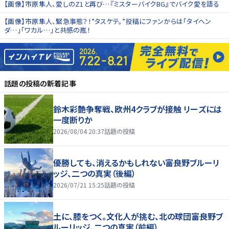
【画像】市原隼人、愛しのZ1と再び…『ミスターバイクBG』でバイク愛を語る
【画像】市原隼人、緊急事態？！”タスケテ。”投稿にファンからは「タイヘン
ダ…」「ワカル…」と共感の嵐！
話題の投稿
の新着記事
鈴木彩艶争奪戦、欧州4クラブが接触 リーズには
一度断りか
2026/08/04 20:37
話題の投稿
優勝しても、消えるかもしれない――富良野ブルーリ
ッジ、二つの真実（後編）
2026/07/21 15:25
話題の投稿
土に、膝をつく。文化人が挑む、北の球団――富良野ブ
ルーリッジ、二つの真実（前編）