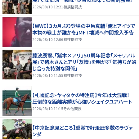
2026/08/10 12:21
相撲格闘技
【WWE】３カ月ぶり登場の中邑真輔「俺とアイツで
本物の戦士が誰かを」MFT壊滅へ仲間投入予告
2026/08/10 12:06
相撲格闘技
藤波辰爾、「猪木×アリ」５０周年記念「メモリアル
展」で猪木さんとアリ「友情」を明かす「気持ちが通
じ合った特別な関係」
2026/08/10 11:55
相撲格闘技
【札幌記念・ヤマタケの特注馬】今年は大混戦！
圧倒的な距離実績が心強いシェイクユアハート
2026/08/10 11:15
その他競技
【中京記念見どころ】重賞で好走歴多数のラヴァ
ンダ