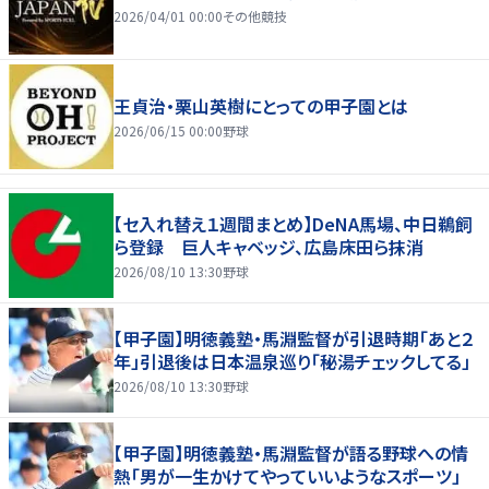
2026/04/01 00:00
その他競技
王貞治・栗山英樹にとっての甲子園とは
2026/06/15 00:00
野球
【セ入れ替え１週間まとめ】DeNA馬場、中日鵜飼
ら登録 巨人キャベッジ、広島床田ら抹消
2026/08/10 13:30
野球
【甲子園】明徳義塾・馬淵監督が引退時期「あと２
年」引退後は日本温泉巡り「秘湯チェックしてる」
2026/08/10 13:30
野球
【甲子園】明徳義塾・馬淵監督が語る野球への情
熱「男が一生かけてやっていいようなスポーツ」