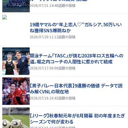
2026/07/21 14:48
話題の投稿
19歳ヤマルの“年上恋人♡”ガルシア、50万いい
ね獲得SNS爆跳ねか
2026/07/20 11:12
話題の投稿
競泳チーム「TASC」が挑む2028年ロス五輪への
道。堀之内コーチの人間性に惹かれて結成
2026/07/17 06:06
話題の投稿
【男子バレー日本代表】9連勝の価値 データで読
み解くVNLの現在地
2026/07/16 16:42
話題の投稿
【Jリーグ】秋春制元年が8月開幕 初の年度またぎ
シーズンで何が変わる
2026/07/15 15:55
話題の投稿