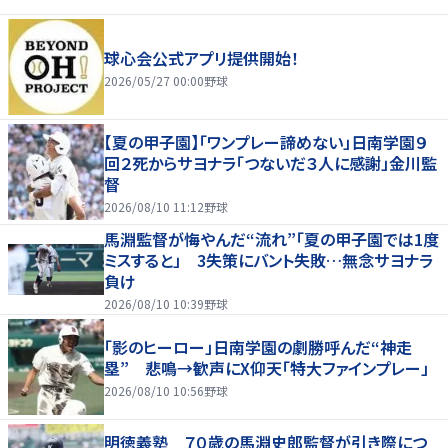
球心会公式アプリ提供開始！
2026/05/27 00:00
野球
【夏の甲子園】「ワンプレー諦めない」日南学園９
回２死からサヨナラ「つないだ３人に感謝」金川監
督
2026/08/10 11:12
野球
馬淵監督が悔やんだ“流れ”「夏の甲子園では1度
ミスすると」 3失策にバント失敗…無念サヨナラ
負け
2026/08/10 10:39
野球
「影のヒーロー」日南学園の劇勝呼んだ“神走
塁” 悲鳴→歓声にX仰天「特大ファインプレー」
2026/08/10 10:56
野球
明徳義塾 ７０歳の馬淵史郎監督が引き際につ