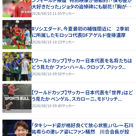
大好きだった｣ジョタの追悼碑にも献花！｢胸が熱
くなります…｣
2026/08/10 11:05
サッカー
Rソシエダード、今夏最初の補強間近に ２季前
に所属したモロッコ代表DFアゲルド復帰濃厚
2026/08/10 10:23
サッカー
【ワールドカップ】サッカー日本代表を名将たちは
どう見たか ファン・ハール、クロップ、フリック...
2026/08/10 09:50
サッカー
【ワールドカップ】サッカー日本代表を「世界」はど
う見たか ベンゲル、スカローニ、モドリッチ...
2026/08/10 09:45
サッカー
「タキシード姿が格好良くて放心状態」バレー石川
祐希らの激レア姿にファン騒然 川合会長が投