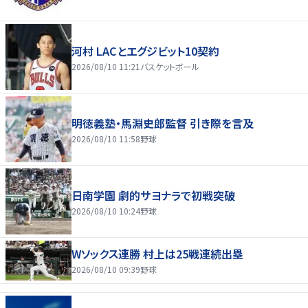
河村 LACとエグジビット10契約
2026/08/10 11:21
バスケットボール
明徳義塾・馬淵史郎監督 引き際を言及
2026/08/10 11:58
野球
日南学園 劇的サヨナラで初戦突破
2026/08/10 10:24
野球
Wソックス連勝 村上は25戦連続出塁
2026/08/10 09:39
野球