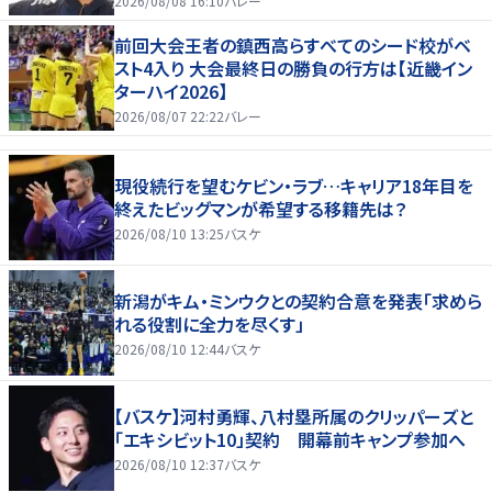
2026/08/08 16:10
バレー
前回大会王者の鎮西高らすべてのシード校がベ
スト4入り 大会最終日の勝負の行方は【近畿イン
ターハイ2026】
2026/08/07 22:22
バレー
現役続行を望むケビン・ラブ…キャリア18年目を
終えたビッグマンが希望する移籍先は？
2026/08/10 13:25
バスケ
新潟がキム・ミンウクとの契約合意を発表「求めら
れる役割に全力を尽くす」
2026/08/10 12:44
バスケ
【バスケ】河村勇輝、八村塁所属のクリッパーズと
「エキシビット10」契約 開幕前キャンプ参加へ
2026/08/10 12:37
バスケ