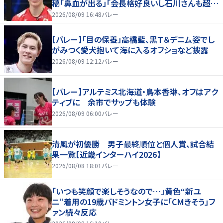
稿「鼻血が出る」「会長格好良いし石川さんも超格
好いい」
2026/08/09 16:48
バレー
【バレー】「目の保養」高橋藍、黒Ｔ＆デニム姿でし
がみつく愛犬抱いて海に入るオフショなど披露
2026/08/09 12:12
バレー
【バレー】アルテミス北海道・鳥本香琳、オフはアク
ティブに 余市でサップも体験
2026/08/09 06:00
バレー
清風が初優勝 男子最終順位と個人賞、試合結
果一覧【近畿インターハイ2026】
2026/08/08 18:01
バレー
「いつも笑顔で楽しそうなので…」黄色“新ユ
ニ”着用の19歳バドミントン女子に「CMきそう」フ
ァン続々反応