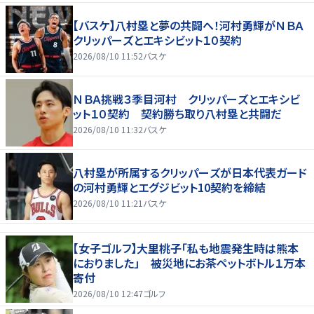
【バスケ】八村塁と夢の共闘へ！河村勇輝がＮＢＡ
クリッパーズとエキシビット１０契約
2026/08/10 11:52
バスケ
ＮＢＡ挑戦３季目河村 クリッパーズとエキシビ
ット１０契約 契約勝ち取り八村塁と共闘だ
2026/08/10 11:32
バスケ
八村塁が所属するクリッパーズが日本代表ガード
の河村勇輝とエグジビット10契約を締結
2026/08/10 11:21
バスケ
【女子ゴルフ】大里桃子「私も地震発生時は熊本
におりました」 被災地にお茶ペットボトル１万本
寄付
2026/08/10 12:47
ゴルフ