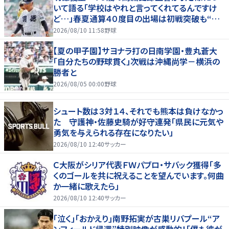
いて語る「学校はやれと言ってくれてるんですけ
ど…」春夏通算４０度目の出場は初戦突破も“馬
淵節”炸裂
2026/08/10 11:58
野球
【夏の甲子園】サヨナラ打の日南学園・豊丸蒼大
「自分たちの野球貫く」次戦は沖縄尚学－横浜の
勝者と
2026/08/05 00:00
野球
シュート数は３対１４、それでも熊本は負けなかっ
た 守護神・佐藤史騎が好守連発「県民に元気や
勇気を与えられる存在になりたい」
2026/08/10 12:40
サッカー
Ｃ大阪がシリア代表ＦＷパブロ・サバック獲得「多
くのゴールを共に祝えることを望んでいます。何曲
か一緒に歌えたら」
2026/08/10 12:40
サッカー
｢泣く｣｢おかえり｣南野拓実が古巣リバプール“ア
ンフィールド帰還”特別映像が感動的！｢僕も彼が