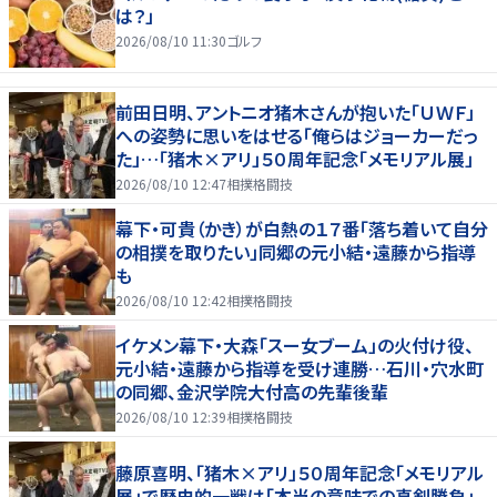
は？」
2026/08/10 11:30
ゴルフ
前田日明、アントニオ猪木さんが抱いた「ＵＷＦ」
への姿勢に思いをはせる「俺らはジョーカーだっ
た」…「猪木×アリ」５０周年記念「メモリアル展」
2026/08/10 12:47
相撲格闘技
幕下・可貴（かき）が白熱の１７番「落ち着いて自分
の相撲を取りたい」同郷の元小結・遠藤から指導
も
2026/08/10 12:42
相撲格闘技
イケメン幕下・大森「スー女ブーム」の火付け役、
元小結・遠藤から指導を受け連勝…石川・穴水町
の同郷、金沢学院大付高の先輩後輩
2026/08/10 12:39
相撲格闘技
藤原喜明、「猪木×アリ」５０周年記念「メモリアル
展」で歴史的一戦は「本当の意味での真剣勝負」