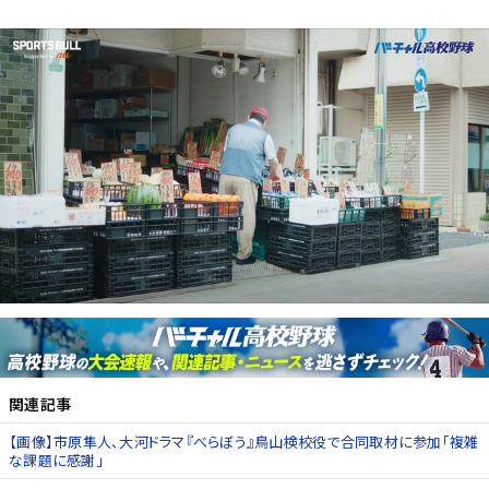
関連記事
【画像】市原隼人、大河ドラマ『べらぼう』鳥山検校役で合同取材に参加「複雑
な課題に感謝」