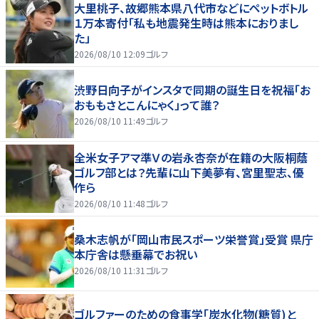
大里桃子、故郷熊本県八代市などにペットボトル
１万本寄付「私も地震発生時は熊本におりまし
た」
2026/08/10 12:09
ゴルフ
渋野日向子がインスタで同期の誕生日を祝福「お
おももさとこんにゃく」って誰？
2026/08/10 11:49
ゴルフ
全米女子アマ準Ｖの岩永杏奈が在籍の大阪桐蔭
ゴルフ部とは？先輩に山下美夢有、宮里聖志、優
作ら
2026/08/10 11:48
ゴルフ
桑木志帆が「岡山市民スポーツ栄誉賞」受賞 県庁
本庁舎は懸垂幕でお祝い
2026/08/10 11:31
ゴルフ
ゴルファーのための食事学「炭水化物(糖質)と