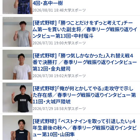
4回・髙中一樹
2026/08/01 18:48
大学スポーツ
[硬式野球] 「勝つことだけをずっと考えて」チー
ム第一を貫いた副主将／春季リーグ戦振り返りイ
ンタビュー第13回・中村瑠斗
2026/07/31 19:00
大学スポーツ
[硬式野球] 「勝つ気しかなかった」入れ替え戦４
番で決勝打 ／春季リーグ戦振り返りインタビュー
第12回・金丸健司
2026/07/30 19:02
大学スポーツ
[硬式野球]「俺が何とかしてやる」走攻守で示し
た存在感／春季リーグ戦振り返りインタビュー第
11回・大城戸陸琥
2026/07/29 18:58
大学スポーツ
[硬式野球] 「ベストナインを取って引退したい」４
年生最後の秋へ／春季リーグ戦振り返りインタビ
ュー第10回・山田隼