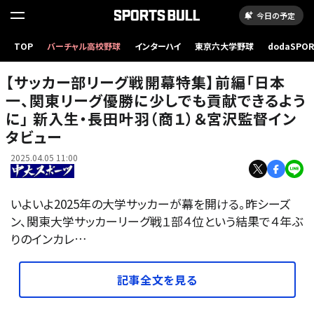
今日の予定
TOP
バーチャル高校野球
インターハイ
東京六大学野球
dodaSPO
（新しいタブ
【サッカー部リーグ戦開幕特集】前編「日本
一、関東リーグ優勝に少しでも貢献できるよう
に」 新入生・長田叶羽（商１）＆宮沢監督イン
タビュー
2025.04.05 11:00
いよいよ2025年の大学サッカーが幕を開ける。昨シーズ
ン、関東大学サッカーリーグ戦１部４位という結果で４年ぶ
りのインカレ…
記事全文を見る