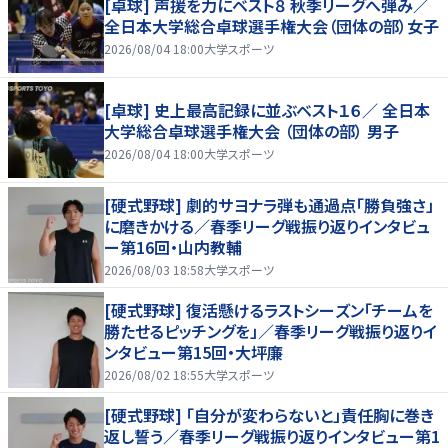
[卓球] 声援を力にベスト８ 秋季リーグへ弾み／
全日本大学総合卓球選手権大会（団体の部）女子
2026/08/04 18:00
大学スポーツ
[卓球] 史上最高記録に並ぶベスト１６／ 全日本
大学総合卓球選手権大会 （団体の部） 男子
2026/08/04 18:00
大学スポーツ
[硬式野球] 劇的サヨナラ弾も通過点「勝負強さ」
に磨きかける／春季リーグ戦振り返りインタビュ
ー第16回・山内教輔
2026/08/03 18:58
大学スポーツ
[硬式野球] 復活懸けるラストシーズン「チームを
勝たせるピッチングを」／春季リーグ戦振り返りイ
ンタビュー第15回・大坪廉
2026/08/02 18:55
大学スポーツ
[硬式野球] 「自分が変わらないと」責任胸に巻き
返し誓う／春季リーグ戦振り返りインタビュー第1