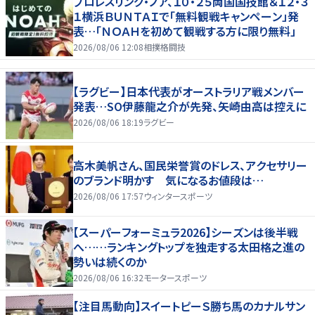
プロレスリング・ノア、１０・２５両国国技館＆１２・３
１横浜ＢＵＮＴＡＩで「無料観戦キャンペーン」発
表…「ＮＯＡＨを初めて観戦する方に限り無料」
2026/08/06 12:08
相撲格闘技
【ラグビー】日本代表がオーストラリア戦メンバー
発表…SO伊藤龍之介が先発、矢崎由高は控えに
2026/08/06 18:19
ラグビー
高木美帆さん、国民栄誉賞のドレス、アクセサリー
のブランド明かす 気になるお値段は…
2026/08/06 17:57
ウィンタースポーツ
【スーパーフォーミュラ2026】シーズンは後半戦
へ……ランキングトップを独走する太田格之進の
勢いは続くのか
2026/08/06 16:32
モータースポーツ
【注目馬動向】スイートピーＳ勝ち馬のカナルサン