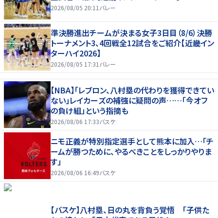
2026/08/05 20:11
バレー
準決勝進出チームが決まる女子3日目（8/6）決勝
トーナメント3、4回戦全12試合をご紹介【近畿イン
ターハイ2026】
2026/08/05 17:31
バレー
【NBA】「レブロン、八村塁の代わりを獲得できてい
ない」レイカーズの補強に疑問の声……「今オフ
の負け組」という指摘も
2026/08/06 17:33
バスケ
ニモ正義が特別指定選手として熊本に加入…「チ
ームが勝つために、やるべきことをしっかりやりま
す」
2026/08/06 16:49
バスケ
【バスケ】八村塁、日の丸を背負う覚悟 「子供た