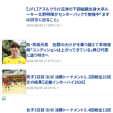
【ＪＦＬ】アスルクラロ沼津の下部組織出身大卒ル
ーキー北野明暉がセンターバックで勉強中「まず
は試合に出ること」
2026/08/06 17:08
サッカー
柏・熊坂光希 右膝の大けがを乗り越えて本格復
帰「コンディションは上がってきている」再び代表
に返り咲きへ
2026/08/06 17:07
サッカー
男子2日目（8/6）決勝トーナメント1、2回戦全21試
合の結果【近畿インターハイ2026】
2026/08/06 18:19
バレー
女子3日目（8/6）決勝トーナメント3、4回戦全12試