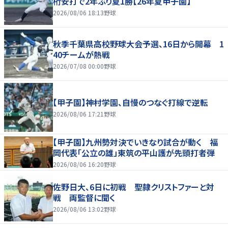
桁安打で2年ぶり夏1勝【26年夏甲子園】
2026/08/06 18:13
野球
秋季千葉県高校野球大会予選、16日から開幕 1
40チームが熱戦
2026/07/08 00:00
野球
【甲子園】神村学園、自慢のつなぐ打線で逆転
2026/08/06 17:21
野球
【甲子園】九州勢対決でいきなり試合が動く 福
岡代表「公立の雄」東筑の平山護が先頭打者弾
2026/08/06 16:20
野球
佐野日大、6日に初戦 聖隷クリストファーと対
戦 両監督に聞く
2026/08/06 13:02
野球