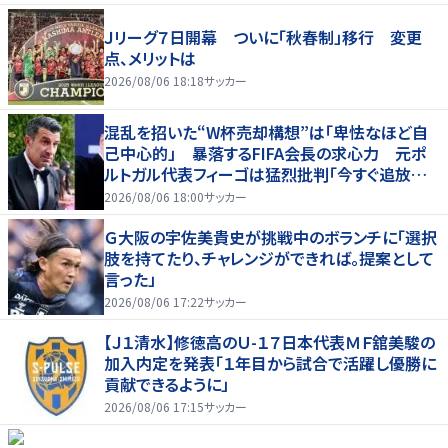
Ｊリーグ７日開幕 ついに「秋春制」移行 変更
点、メリットは
2026/08/06 18:18
サッカー
混乱を招いた“W杯売却構想”は「卑怯なほど自
己中心的」 暴落するFIFA会長の求心力 元ポ
ルトガル代表フィーゴは猛烈批判「今すぐ追放す
べきだ」
2026/08/06 18:00
サッカー
Ｇ大阪の宇佐美貴史が挑戦中のボランチに「選択
肢を持てたり、チャレンジができれば。提案として
言った」
2026/08/06 17:22
サッカー
【Ｊ１清水】修徳高のＵ-１７日本代表ＭＦ舘美駿の
加入内定を発表「１年目から試合で活躍し優勝に
貢献できるように」
2026/08/06 17:15
サッカー