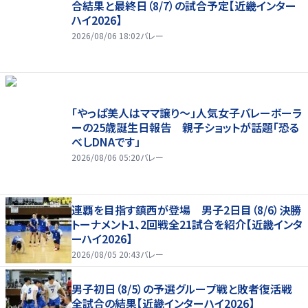
合結果と最終日（8/7）の試合予定【近畿インター
ハイ2026】
2026/08/06 18:02
バレー
「やっぱ美人はママ譲り～」人気女子バレーボーラ
ーの25歳誕生日報告 親子ショットが話題「恐る
べしDNAです」
2026/08/06 05:20
バレー
連覇を目指す鎮西が登場 男子2日目（8/6）決勝
トーナメント1、2回戦全21試合を紹介【近畿インタ
ーハイ2026】
2026/08/05 20:43
バレー
男子初日（8/5）の予選グループ戦と敗者復活戦
全試合の結果【近畿インターハイ2026】