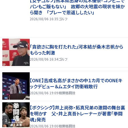
【女子ゴルフ】熊本県出身の荒木優奈「コンビニで
パンもご飯もない」 故郷の大地震の現状を妹か
ら聞き 「プレーで恩返ししたい」
2026/08/06 16:35
ゴルフ
「貪欲さに胸を打たれた」河本結が桑木志帆から
もらった刺激
2026/08/06 16:34
ゴルフ
【ONE】吉成名高がまさかの中１カ月でのONEキ
ックデビュー＆ムエタイ防衛戦敢行
2026/08/06 19:09
相撲格闘技
【ボクシング】井上尚弥・拓真兄弟の激闘の舞台裏
を明かす 父・井上真吾トレーナーが著書「拳闘
魂」発売
2026/08/06 19:00
相撲格闘技