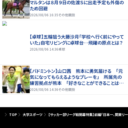
マルタンは８月９日の佐渡Ｓに出走予定も外傷の
ため回避
2026/08/06 16:35
その他競技
【卓球】五輪狙う大藤沙月「学校へ行く前にやって
いた」自宅リビングに卓球台…飛躍の原点とは？
2026/08/06 14:36
卓球
【バドミントン】山口茜 熊本に勇気届ける 「元
気になってもらえるようなプレーを」 所属先の
練習拠点が熊本 「好きなことができることは当
たり前じゃない」
2026/08/06 14:36
その他競技
TOP
大学スポーツ
【サッカー部リーグ戦開幕特集】前編「日本一、関東リー