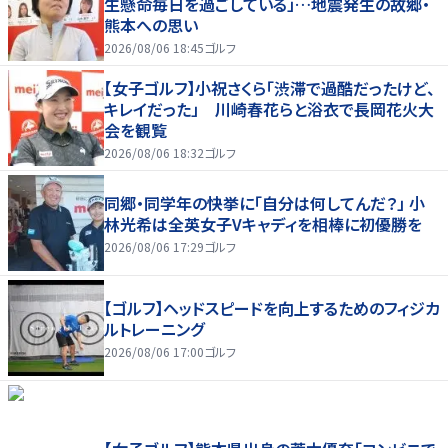
生懸命毎日を過ごしている」…地震発生の故郷・
熊本への思い
2026/08/06 18:45
ゴルフ
【女子ゴルフ】小祝さくら「渋滞で過酷だったけど、
キレイだった」 川崎春花らと浴衣で長岡花火大
会を観覧
2026/08/06 18:32
ゴルフ
同郷・同学年の快挙に「自分は何してんだ？」 小
林光希は全英女子Vキャディを相棒に初優勝を
2026/08/06 17:29
ゴルフ
【ゴルフ】ヘッドスピードを向上するためのフィジカ
ルトレーニング
2026/08/06 17:00
ゴルフ