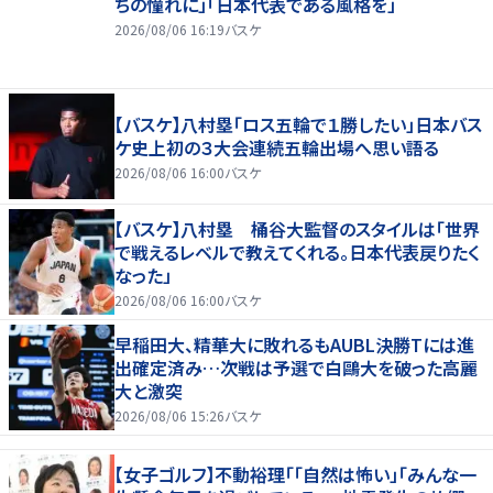
ちの憧れに」「日本代表である風格を」
2026/08/06 16:19
バスケ
【バスケ】八村塁「ロス五輪で１勝したい」日本バス
ケ史上初の３大会連続五輪出場へ思い語る
2026/08/06 16:00
バスケ
【バスケ】八村塁 桶谷大監督のスタイルは「世界
で戦えるレベルで教えてくれる。日本代表戻りたく
なった」
2026/08/06 16:00
バスケ
早稲田大、精華大に敗れるもAUBL決勝Tには進
出確定済み…次戦は予選で白鷗大を破った高麗
大と激突
2026/08/06 15:26
バスケ
【女子ゴルフ】不動裕理「「自然は怖い」「みんな一