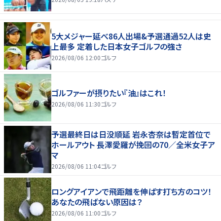
5大メジャー延べ86人出場&予選通過52人は史
上最多 定着した日本女子ゴルフの強さ
2026/08/06 12:00
ゴルフ
ゴルファーが摂りたい『油』はこれ！
2026/08/06 11:30
ゴルフ
予選最終日は日没順延 岩永杏奈は暫定首位で
ホールアウト 長澤愛羅が挽回の70／全米女子ア
マ
2026/08/06 11:04
ゴルフ
ロングアイアンで飛距離を伸ばす打ち方のコツ！
あなたの飛ばない原因は？
2026/08/06 11:00
ゴルフ