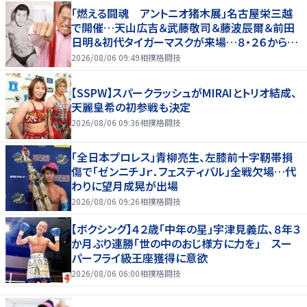
「燃える闘魂 アントニオ猪木展」名古屋栄三越
で開催…天山広吉＆武藤敬司＆藤波辰爾＆前田
日明＆初代タイガーマスクが来場…８・２６から９・
７まで
2026/08/06 09:49
相撲格闘技
【SSPW】スパークラッシュがMIRAIとトリオ結成、
天麗皇希の初参戦も決定
2026/08/06 09:36
相撲格闘技
「全日本プロレス」青柳亮生、左膝前十字靭帯損
傷で「ゼンニチＪｒ．フェスティバル」全戦欠場…代
わりに望月成晃が出場
2026/08/06 09:26
相撲格闘技
【ボクシング】４２歳「中年の星」宇津見義広、８年３
か月ぶり連勝「世の中のおじ様方に力を」 スー
パーフライ級王座獲得に意欲
2026/08/06 06:00
相撲格闘技