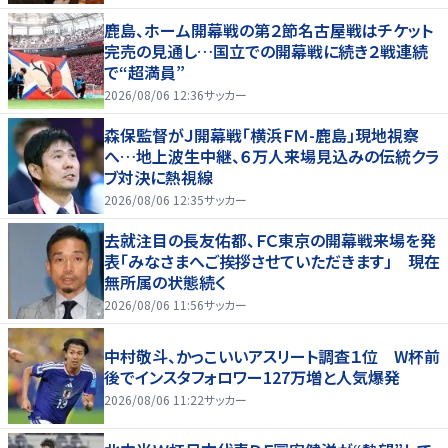
鹿島、ホーム開幕戦の第２節名古屋戦はチケット
完売の見通し…国立での開幕戦に続き２戦連続
で“超満員”
2026/08/06 12:36
サッカー
森保監督がＪ開幕戦「横浜ＦＭ-鹿島」現地視察
へ…地上波生中継、６万人来場見込みの伝統クラ
ブ対決に熱視線
2026/08/06 12:35
サッカー
去就注目の長友佑都、ＦＣ東京の開幕戦来場を発
表「みなさまへご挨拶させていただきます」 現在
無所属の状態続く
2026/08/06 11:56
サッカー
中村敬斗、かっこいいアスリート調査１位 W杯前
後でインスタフォロワー127万増と人気爆発
2026/08/06 11:22
サッカー