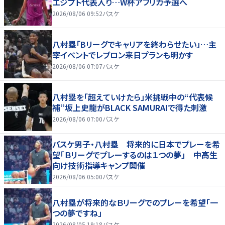
エジプト代表入り…W杯アフリカ予選へ
2026/08/06 09:52
バスケ
八村塁「Bリーグでキャリアを終わらせたい」…主
宰イベントでレブロン来日プランも明かす
2026/08/06 07:07
バスケ
八村塁を「超えていけたら」米挑戦中の“代表候
補”坂上史龍がBLACK SAMURAIで得た刺激
2026/08/06 07:00
バスケ
バスケ男子・八村塁 将来的に日本でプレーを希
望「Ｂリーグでプレーするのは１つの夢」 中高生
向け技術指導キャンプ開催
2026/08/06 05:00
バスケ
八村塁が将来的なＢリーグでのプレーを希望「一
つの夢ですね」
2026/08/05 19:18
バスケ