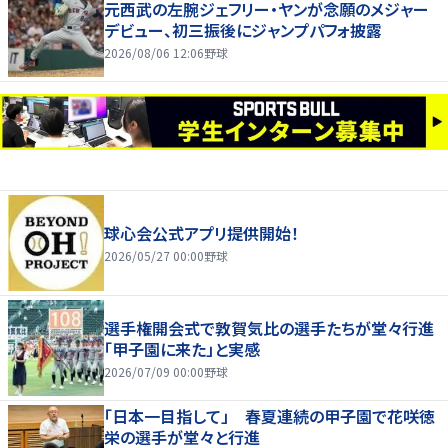
元西武の左腕ジェフリー・ヤンが念願のメジャー
デビュー、初三振後にジャンプパフォ披露
2026/08/06 12:06
野球
球心会公式アプリ提供開始！
2026/05/27 00:00
野球
選手権開会式で敦賀気比の選手たちが堂々行進
「甲子園に来た」と実感
2026/07/09 00:00
野球
「日本一目指して」 春夏連続の甲子園で花咲徳
栄の選手が堂々と行進