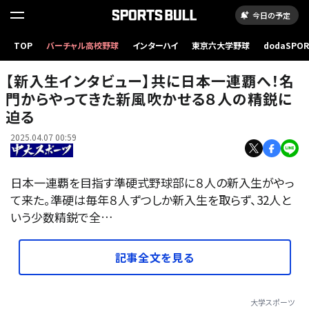
今日の予定
TOP
バーチャル高校野球
インターハイ
東京六大学野球
dodaSPO
（新しいタブ
【新入生インタビュー】共に日本一連覇へ！名
門からやってきた新風吹かせる８人の精鋭に
迫る
2025.04.07 00:59
日本一連覇を目指す準硬式野球部に８人の新入生がやっ
て来た。準硬は毎年８人ずつしか新入生を取らず、32人と
いう少数精鋭で全…
記事全文を見る
大学スポーツ