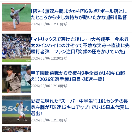
【阪神】無双左腕まさか４回６失点「ボール落とし
たところから少し気持ちが動いたかな」藤川監督
2026/08/06 12:31
野球
「マトリックスで避けた後に…」大谷翔平 今永昇
太のインハイにのけぞって不敵な笑み→直後に先
頭打者弾 ファン注目「笑顔の圧をかけていた」
2026/08/06 12:20
野球
甲子園開幕戦から登板4投手全員が140キロ超
え！【2026年選手権1日目・球速一覧】
2026/08/06 12:18
野球
愛媛に現れた“スーパー中学生”！181センチの長
身左腕が「球速13キロアップ」でU-15日本代表に
選出！
2026/08/06 12:13
野球