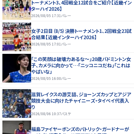
トーナメント3、4回戦全12試合をご紹介【近畿イン
ターハイ2026】
2026/08/05 17:31
バレー
女子2日目（8/5）決勝トーナメント1、2回戦全23試
合結果【近畿インターハイ2026】
2026/08/05 17:01
バレー
「この笑顔は破壊力あるな〜」20歳バドミントン女
子、カメラに向かって…「ニッコニコだね」「これは
やばいな」
2026/08/05 16:00
バレー
滋賀レイクスの游艾喆、ジョーンズカップとアジア
競技大会に向けたチャイニーズ・タイペイ代表入
り
2026/08/06 10:37
バスケ
福島ファイヤーボンズのパトリック・ガードナーが