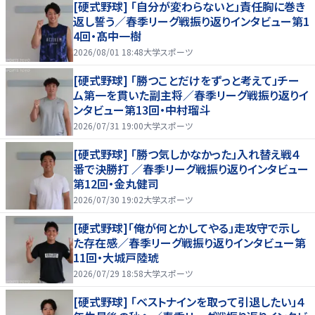
[硬式野球] 「自分が変わらないと」責任胸に巻き
返し誓う／春季リーグ戦振り返りインタビュー第1
4回・髙中一樹
2026/08/01 18:48
大学スポーツ
[硬式野球] 「勝つことだけをずっと考えて」チー
ム第一を貫いた副主将／春季リーグ戦振り返りイ
ンタビュー第13回・中村瑠斗
2026/07/31 19:00
大学スポーツ
[硬式野球] 「勝つ気しかなかった」入れ替え戦４
番で決勝打 ／春季リーグ戦振り返りインタビュー
第12回・金丸健司
2026/07/30 19:02
大学スポーツ
[硬式野球]「俺が何とかしてやる」走攻守で示し
た存在感／春季リーグ戦振り返りインタビュー第
11回・大城戸陸琥
2026/07/29 18:58
大学スポーツ
[硬式野球] 「ベストナインを取って引退したい」４