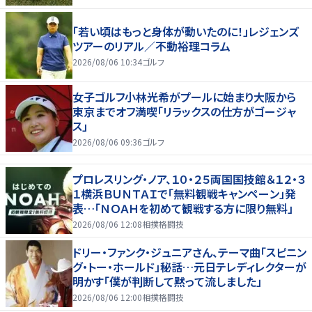
「若い頃はもっと身体が動いたのに！」レジェンズ
ツアーのリアル／不動裕理コラム
2026/08/06 10:34
ゴルフ
女子ゴルフ小林光希がプールに始まり大阪から
東京までオフ満喫「リラックスの仕方がゴージャ
ス」
2026/08/06 09:36
ゴルフ
プロレスリング・ノア、１０・２５両国国技館＆１２・３
１横浜ＢＵＮＴＡＩで「無料観戦キャンペーン」発
表…「ＮＯＡＨを初めて観戦する方に限り無料」
2026/08/06 12:08
相撲格闘技
ドリー・ファンク・ジュニアさん、テーマ曲「スピニン
グ・トー・ホールド」秘話…元日テレディレクターが
明かす「僕が判断して黙って流しました」
2026/08/06 12:00
相撲格闘技