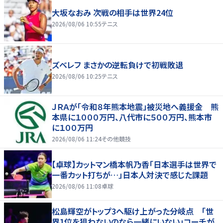
大坂なおみ 次戦の相手は世界24位
2026/08/06 10:55
テニス
ズベレフ まさかの逆転負けで初戦敗退
2026/08/06 10:25
テニス
ＪＲＡが「令和８年熊本地震」被災地へ義援金 熊
本県に１０００万円、八代市に５００万円、熊本市
に１００万円
2026/08/06 11:24
その他競技
【卓球】カットマン橋本帆乃香「日本選手は世界で
一番カット打ちが…」日本人対決で感じた課題
2026/08/06 11:08
卓球
松島輝空がトップ3へ駆け上がった分岐点 「世
界1位を狙わないのなら一緒にいない」コーチが