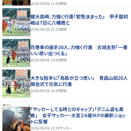
2026/08/06 11:00
野球
健大高崎、力強く行進「覚悟決まった」 甲子園初
戦は7日に八幡商と
2026/08/06 11:15
野球
花巻東の選手20人、力強く行進 古城主将「一番
いい思い出つくる」
2026/08/06 10:00
野球
大きな拍手に「鳥肌が立つ思い」 青森山田20人
開会式で元気に行進
2026/08/06 10:00
野球
「サッカーしてる時とのギャップ」「デニム姿も素
敵」 女子サッカー・大宮２４歳ＭＦの最新ショッ
トに反響
2026/08/06 12:39
サッカー