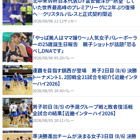
北中米Ｗ杯日本代表ＤＦ冨安健洋が“熱望”して
いた世界最高峰のプレミアリーグに２年ぶり復帰
へ…クリスタルパレスと正式契約間近
2026/08/06 11:12
サッカー
「やっぱ美人はママ譲り～」人気女子バレーボーラ
ーの25歳誕生日報告 親子ショットが話題「恐る
べしDNAです」
2026/08/06 05:20
バレー
連覇を目指す鎮西が登場 男子2日目（8/6）決勝
トーナメント1、2回戦全21試合を紹介【近畿インタ
ーハイ2026】
2026/08/05 20:43
バレー
男子初日（8/5）の予選グループ戦と敗者復活戦
全試合の結果【近畿インターハイ2026】
2026/08/05 20:11
バレー
準決勝進出チームが決まる女子3日目（8/6）決勝