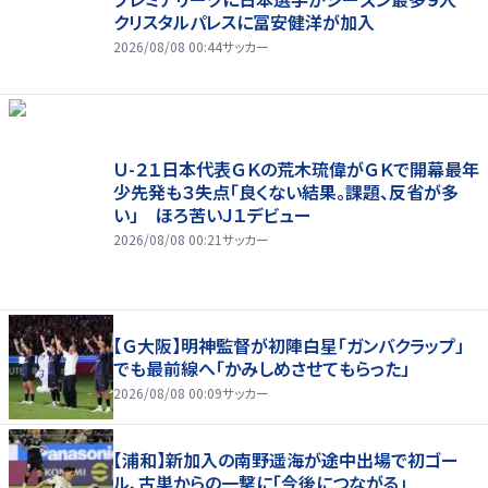
クリスタルパレスに冨安健洋が加入
2026/08/08 00:44
サッカー
Ｕ-２１日本代表ＧＫの荒木琉偉がＧＫで開幕最年
少先発も３失点「良くない結果。課題、反省が多
い」 ほろ苦いＪ１デビュー
2026/08/08 00:21
サッカー
【Ｇ大阪】明神監督が初陣白星「ガンバクラップ」
でも最前線へ「かみしめさせてもらった」
2026/08/08 00:09
サッカー
【浦和】新加入の南野遥海が途中出場で初ゴー
ル、古巣からの一撃に「今後につながる」