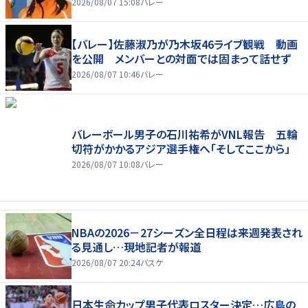
2026/08/07 15:08
バレー
【バレー】佐藤淑乃が乃木坂46ライブ観戦 動画
を公開 メンバーとの対面では固まって話せず
2026/08/07 10:46
バレー
バレーボール男子の石川祐希がVNL報告 五輪
切符がかかるアジア選手権へ「そしてここから」
2026/08/07 10:08
バレー
NBAの2026－27シーズン全日程は来週発表され
る見通し…現地記者が報道
2026/08/07 20:24
バスケ
日本生命カップ男子代表ロスター決定…広島の