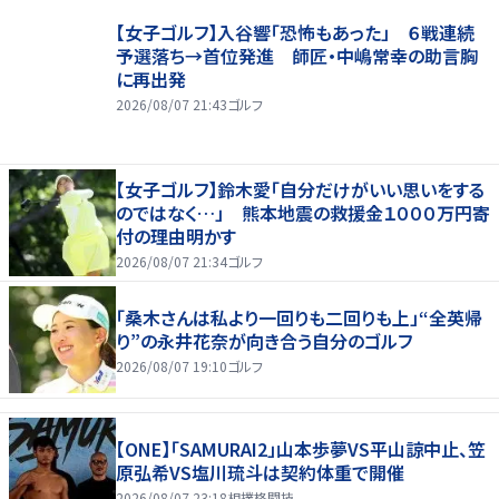
【女子ゴルフ】入谷響「恐怖もあった」 ６戦連続
予選落ち→首位発進 師匠・中嶋常幸の助言胸
に再出発
2026/08/07 21:43
ゴルフ
【女子ゴルフ】鈴木愛「自分だけがいい思いをする
のではなく…」 熊本地震の救援金１０００万円寄
付の理由明かす
2026/08/07 21:34
ゴルフ
「桑木さんは私より一回りも二回りも上」“全英帰
り”の永井花奈が向き合う自分のゴルフ
2026/08/07 19:10
ゴルフ
【ONE】「SAMURAI2」山本歩夢VS平山諒中止、笠
原弘希VS塩川琉斗は契約体重で開催
2026/08/07 23:18
相撲格闘技