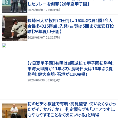
したプレーを謝罪【26年夏甲子園】
2026/08/07 21:00
野球
長崎日大が投打に圧倒し、16年ぶり夏1勝！今大
会最多の15得点、先発・古賀は5回まで無安打投
球【26年夏甲子園】
2026/08/07 21:31
野球
【7日夏甲子園】有明は9回逆転で甲子園初勝利！
東海大甲府が11年ぶり、長崎日大は16年ぶり夏
勝利！健大高崎・石垣が11K完投！
2026/06/30 00:00
野球
初のビデオ検証で有明・高見監督「使いたくなかっ
たがイチかバチか」 判定覆らずも「フェアですし、
もやもやすることなく次にいける」と納得