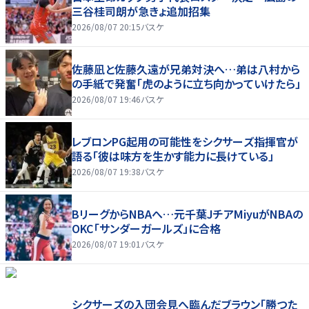
三谷桂司朗が急きょ追加招集
2026/08/07 20:15
バスケ
佐藤凪と佐藤久遠が兄弟対決へ…弟は八村から
の手紙で発奮「虎のように立ち向かっていけたら」
2026/08/07 19:46
バスケ
レブロンPG起用の可能性をシクサーズ指揮官が
語る「彼は味方を生かす能力に長けている」
2026/08/07 19:38
バスケ
BリーグからNBAへ…元千葉JチアMiyuがNBAの
OKC「サンダーガールズ」に合格
2026/08/07 19:01
バスケ
シクサーズの入団会見へ臨んだブラウン「勝つた