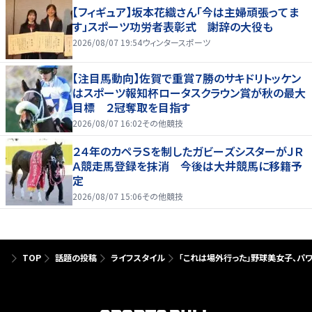
【フィギュア】坂本花織さん「今は主婦頑張ってま
す」スポーツ功労者表彰式 謝辞の大役も
2026/08/07 19:54
ウィンタースポーツ
【注目馬動向】佐賀で重賞７勝のサキドリトッケン
はスポーツ報知杯ロータスクラウン賞が秋の最大
目標 ２冠奪取を目指す
2026/08/07 16:02
その他競技
２４年のカペラＳを制したガビーズシスターがＪＲ
Ａ競走馬登録を抹消 今後は大井競馬に移籍予
定
2026/08/07 15:06
その他競技
TOP
話題の投稿
ライフスタイル
「これは場外行った」野球美女子、パ