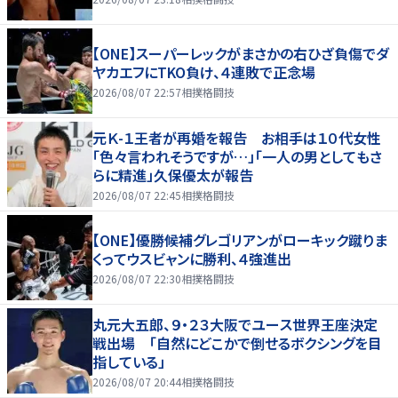
【ONE】スーパーレックがまさかの右ひざ負傷でダ
ヤカエフにTKO負け、４連敗で正念場
2026/08/07 22:57
相撲格闘技
元Ｋ-１王者が再婚を報告 お相手は１０代女性
「色々言われそうですが…」「一人の男としてもさ
らに精進」久保優太が報告
2026/08/07 22:45
相撲格闘技
【ONE】優勝候補グレゴリアンがローキック蹴りま
くってウスビャンに勝利、４強進出
2026/08/07 22:30
相撲格闘技
丸元大五郎、９・２３大阪でユース世界王座決定
戦出場 「自然にどこかで倒せるボクシングを目
指している」
2026/08/07 20:44
相撲格闘技