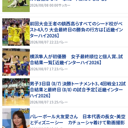
2026/08/08 00:00
サッカー
前回大会王者の鎮西高らすべてのシード校がベ
スト4入り 大会最終日の勝負の行方は【近畿イン
ターハイ2026】
2026/08/07 22:22
バレー
横浜隼人が初優勝 女子最終順位と個人賞、試
合結果一覧【近畿インターハイ2026】
2026/08/07 17:23
バレー
男子3日目（8/7）決勝トーナメント3、4回戦全12試
合結果と最終日（8/8）の試合予定【近畿インター
ハイ2026】
2026/08/07 15:25
バレー
バレーボール大友愛さん 日本代表の長女・美空
とディズニーシー カチューシャ着けて動画撮影