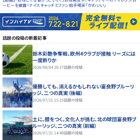
ービーを披露！ナイスキャッチとファン拍手喝采「かわいい」
話題の投稿
の新着記事
鈴木彩艶争奪戦、欧州4クラブが接触 リーズには
一度断りか
2026/08/04 20:37
話題の投稿
優勝しても、消えるかもしれない――富良野ブルーリ
ッジ、二つの真実（後編）
2026/07/21 15:25
話題の投稿
土に、膝をつく。文化人が挑む、北の球団――富良野ブ
ルーリッジ、二つの真実（前編）
2026/07/21 14:48
話題の投稿