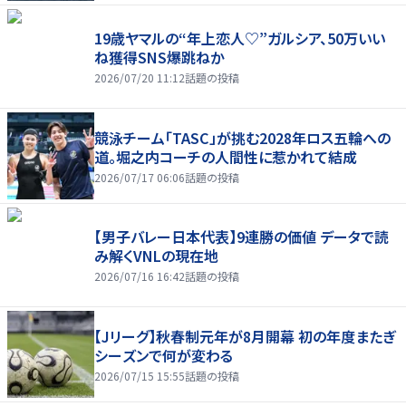
19歳ヤマルの“年上恋人♡”ガルシア、50万いい
ね獲得SNS爆跳ねか
2026/07/20 11:12
話題の投稿
競泳チーム「TASC」が挑む2028年ロス五輪への
道。堀之内コーチの人間性に惹かれて結成
2026/07/17 06:06
話題の投稿
【男子バレー日本代表】9連勝の価値 データで読
み解くVNLの現在地
2026/07/16 16:42
話題の投稿
【Jリーグ】秋春制元年が8月開幕 初の年度またぎ
シーズンで何が変わる
2026/07/15 15:55
話題の投稿