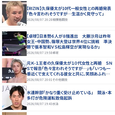
【RIZIN】久保優太が10代一般女性との再婚発表
「色々言われそうですが…生温かく見守って」
2026/08/07 20:28
相撲格闘技
【卓球】日本勢６人が８強進出 大藤沙月は昨年
女王・中国勢、篠塚大登は世界４位に挑戦 準決
勝で張本智和ＶＳ松島輝空が実現なるか」
2026/08/07 19:58
卓球
元Ｋ-１王者の久保優太が１０代女性と再婚 ＳＮ
Ｓで報告「色々言われそうですが…」も「いつも一
番近くで支えてくれる彼女と共に、笑顔あふれる
家庭を築いていきたい」
2026/08/07 20:01
その他競技
水連幹部「かなり重く受け止めている」 競泳・本
多灯が危険運転致傷起訴
2026/08/07 19:43
水泳