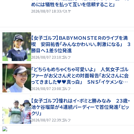
めには犠牲を払って互いを信頼すること」
2026/08/07 18:33
バスケ
【女子ゴルフ】ＢＡＢＹＭＯＮＳＴＥＲのライブを満
喫 安田祐香「みんなかわいい。刺激になる」 ３
勝目へ１差５位発進
2026/08/07 23:10
ゴルフ
「どちらもめちゃくちゃ可愛いよ」 人気女子ゴル
ファーがお父さん犬との対面報告「お父さんに会
ってきました♥♥真っ白」 ＳＮＳ「イケメンなお
父さん」「白戸家入りするんですか？」
2026/08/07 23:08
ゴルフ
【女子ゴルフ】憧れはイ・ボミと勝みなみ ２３歳・
池ケ谷瑠菜が４連続バーディーで首位発進「ビッ
クリ」
2026/08/07 22:39
ゴルフ