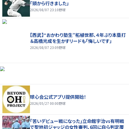
「頭から行きました」
2026/08/07 23:10
野球
【西武】“おかわり塾生”柘植世那、４年ぶり本塁打
＆高橋光成を生かすリードも「悔しいです」
2026/08/07 23:09
野球
球心会公式アプリ提供開始！
2026/05/27 00:00
野球
｢苦いデビュー戦になった｣立命館宇治vs有明戦
で聖地初ジャッジの女性審判、6回に自ら判定覆