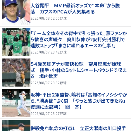
大谷翔平 ＭＶＰ最新オッズで“本命”から脱
落 カブスのＰＣＡが人気集める
2026/08/08 02:00
野球
「チーム全体をその背中で引っ張った」燕ファンか
ら歓喜の声続々 奥川恭伸が2安打完封勝利で
連敗ストップ「まさに頼れるエースの仕事！」
2026/08/07 23:42
野球
５４歳美脚アナが豪快投球 望月理恵が始球
式 捕手・小林のミットにショートバウンドで収ま
る 場内歓声
2026/08/07 23:32
野球
阪神・平田２軍監督、嶋村は「高知のイノシシやか
ら」“勝男節”さく裂 「やっと感じが出てきたね」
復調に太鼓判【一問一答】
2026/08/07 23:27
野球
併殺免れ執念の打点1 立正大淞南の川口投手