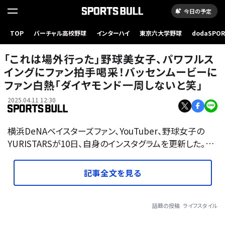
今日の予定
TOP
バーチャル高校野球
インターハイ
東京六大学野球
dodaSPO
（新しいタブ
「これは場外行った」野球美女子、パワフルス
イングにファン拍手喝采！バッセンムービーに
ファン白熱「ダイヤモンド一周しないと笑」
2025.04.11 12:30
横浜DeNAベイスターズファン、YouTuber、野球女子の
YURISTARSが10日、自身のインスタグラムを更新した。…
記事全文を見る
話題の投稿
ライフスタイル