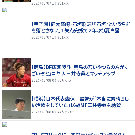
2026/08/07 19:38
野球
【甲子園】健大高崎・石垣聡志「『石垣』という名前
を落とさない」１失点完投で２年ぶり夏白星
2026/08/07 19:30
野球
【鹿島】DF広瀬陸斗「鹿島の若いやつらの方がす
ごいぞと」ニヤリ、三井寺眞とマッチアップ
2026/08/08 00:53
サッカー
【横浜】日本代表森保一監督が「本当に素晴らし
い活躍をしていた」16歳MF三井寺眞を絶賛
2026/08/08 00:47
サッカー
プレミアリーグに日本選手がシーズン最多９人