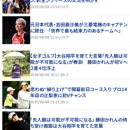
ン、新生シクサーズの交流を明かす
2026/08/08 15:53
バスケ
元日本代表・吉田亜沙美が三菱電機のキャプテン
に就任…「世界で最も結束力のあるチームへ」
2026/08/08 15:51
バスケ
【女子ゴルフ】大谷翔平を育てた言葉「先入観は可
能が不可能になる」が教訓 藤田かれんが初Ｖへ
２差４位浮上
2026/08/08 20:11
ゴルフ
思わぬ“繰り上げ”で開幕前日コース入り プロ14
年目の辻梨恵に初Vチャンス
2026/08/08 19:23
ゴルフ
「先入観は可能が不可能になる」 藤田かれんの待
ち受け画面は大谷翔平を育てた言葉