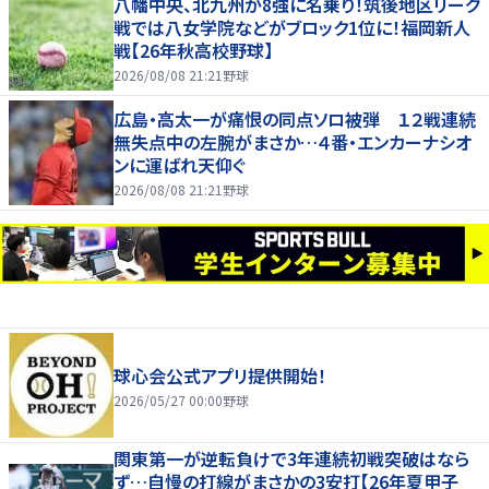
八幡中央、北九州が8強に名乗り！筑後地区リーグ
戦では八女学院などがブロック1位に！福岡新人
戦【26年秋高校野球】
2026/08/08 21:21
野球
広島・高太一が痛恨の同点ソロ被弾 １２戦連続
無失点中の左腕がまさか…４番・エンカーナシオ
ンに運ばれ天仰ぐ
2026/08/08 21:21
野球
球心会公式アプリ提供開始！
2026/05/27 00:00
野球
関東第一が逆転負けで3年連続初戦突破はなら
ず…自慢の打線がまさかの3安打【26年夏甲子