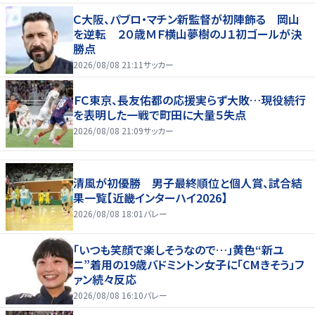
Ｃ大阪、パブロ・マチン新監督が初陣飾る 岡山
を逆転 ２０歳ＭＦ横山夢樹のＪ１初ゴールが決
勝点
2026/08/08 21:11
サッカー
ＦＣ東京、長友佑都の応援実らず大敗…現役続行
を表明した一戦で町田に大量５失点
2026/08/08 21:09
サッカー
清風が初優勝 男子最終順位と個人賞、試合結
果一覧【近畿インターハイ2026】
2026/08/08 18:01
バレー
「いつも笑顔で楽しそうなので…」黄色“新ユ
ニ”着用の19歳バドミントン女子に「CMきそう」フ
ァン続々反応
2026/08/08 16:10
バレー