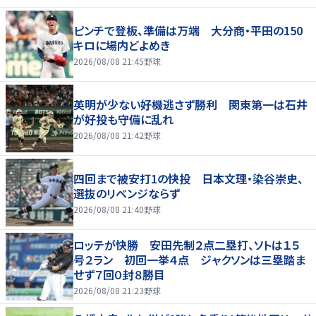
ピンチで登板、準備は万端 大分商・平田の150
キロに場内どよめき
2026/08/08 21:45
野球
英明が少ない好機逃さず勝利 関東第一は石井
が好投も守備に乱れ
2026/08/08 21:42
野球
四回まで被安打1の快投 日本文理・染谷崇史、
選抜のリベンジならず
2026/08/08 21:40
野球
ロッテが快勝 安田先制２点二塁打、ソトは１５
号２ラン 初回一挙４点 ジャクソンは三塁踏ま
せず７回０封８勝目
2026/08/08 21:23
野球