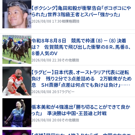
【ボクシング】亀田和毅が衝撃告白「ボコボコにや
られた」世界３階級王者とスパー「強かった」
2026/08/08 17:30
相撲格闘技
令和８年８月８日 競馬で枠連（８）－（８）決着
は？ 佐賀競馬で飛び出した衝撃の８Ｒ、馬番８、
８番人気のＶ
2026/08/08 21:38
その他競技
【ラグビー】日本代表、オーストラリア代表に逆転
負け 残り２分で３点差詰める ２万観衆がため
息 ＳＨ斎藤「点差は何点でも負けは負け」…前
半にＳＯ伊藤龍が先制トライ、３２ー３５で惜敗
2026/08/08 20:57
ラグビー
張本美和が４強進出「勝ち切ることができて良か
った」 準決勝は中国・王芸迪と対戦
2026/08/08 20:08
その他競技