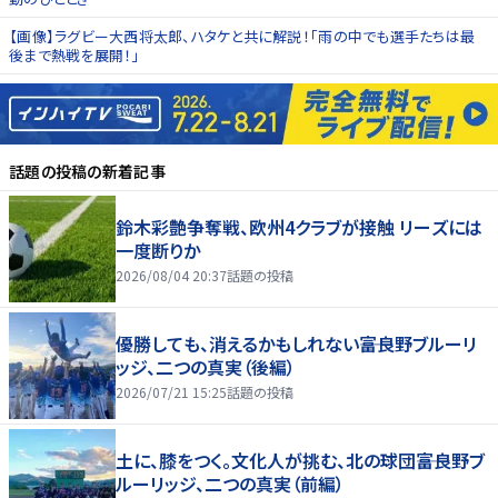
【画像】ラグビー大西将太郎、ハタケと共に解説！「雨の中でも選手たちは最
後まで熱戦を展開！」
話題の投稿
の新着記事
鈴木彩艶争奪戦、欧州4クラブが接触 リーズには
一度断りか
2026/08/04 20:37
話題の投稿
優勝しても、消えるかもしれない――富良野ブルーリ
ッジ、二つの真実（後編）
2026/07/21 15:25
話題の投稿
土に、膝をつく。文化人が挑む、北の球団――富良野ブ
ルーリッジ、二つの真実（前編）