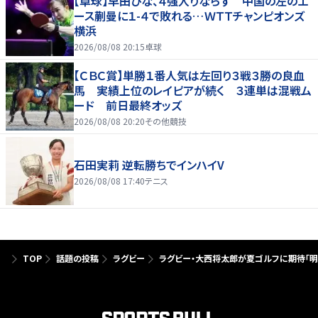
【卓球】早田ひな、４強入りならず 中国の左のエ
ース蒯曼に１-４で敗れる…ＷＴＴチャンピオンズ
横浜
2026/08/08 20:15
卓球
【ＣＢＣ賞】単勝１番人気は左回り３戦３勝の良血
馬 実績上位のレイピアが続く ３連単は混戦ム
ード 前日最終オッズ
2026/08/08 20:20
その他競技
石田実莉 逆転勝ちでインハイV
2026/08/08 17:40
テニス
TOP
話題の投稿
ラグビー
ラグビー・大西将太郎が夏ゴルフに期待「明