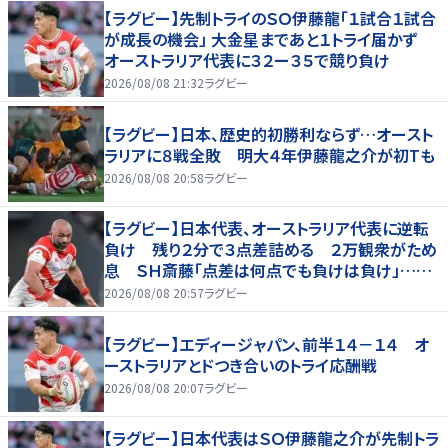
【ラグビー】先制トライのＳＯ伊藤龍「１試合１試合
が成長の機会」 大金星まであと１トライ届かず
オーストラリア代表に３２ー３５で競り負け
2026/08/08 21:32
ラグビー
【ラグビー】日本、歴史的初勝利ならず…オースト
ラリアに８戦全敗 明大４年伊藤龍之介が初Tも
2026/08/08 20:58
ラグビー
【ラグビー】日本代表、オーストラリア代表に逆転
負け 残り２分で３点差詰める ２万観衆がため
息 ＳＨ斎藤「点差は何点でも負けは負け」…前
半にＳＯ伊藤龍が先制トライ、３２ー３５で惜敗
2026/08/08 20:57
ラグビー
【ラグビー】エディージャパン、前半１４－１４ オ
ーストラリアとドつき合いのトライ応酬戦
2026/08/08 20:07
ラグビー
【ラグビー】日本代表はＳＯ伊藤龍之介が先制トラ