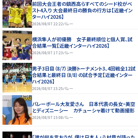
前回大会王者の鎮西高らすべてのシード校がベ
スト4入り 大会最終日の勝負の行方は【近畿イン
ターハイ2026】
2026/08/07 22:22
バレー
横浜隼人が初優勝 女子最終順位と個人賞、試
合結果一覧【近畿インターハイ2026】
2026/08/07 17:23
バレー
男子3日目（8/7）決勝トーナメント3、4回戦全12試
合結果と最終日（8/8）の試合予定【近畿インター
ハイ2026】
2026/08/07 15:25
バレー
バレーボール大友愛さん 日本代表の長女・美空
とディズニーシー カチューシャ着けて動画撮影
2026/08/07 15:08
バレー
「誰が何を言おうが、僕は日本人」八村塁が語った