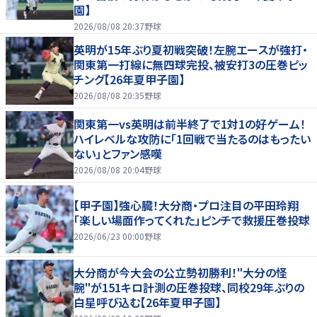
園】
2026/08/08 20:37
野球
英明が15年ぶり夏初戦突破！左腕エースが強打・
関東第一打線に無四球完投、被安打3の圧巻ピッ
チング【26年夏甲子園】
2026/08/08 20:35
野球
関東第一vs英明は前半終了で1対1の好ゲーム！
ハイレベルな攻防に「1回戦で当たるのはもったい
ない」とファン感嘆
2026/08/08 20:04
野球
【甲子園】強心臓！大分商・プロ注目の平田玲翔
「楽しい場面作ってくれた」ピンチで救援圧巻投球
2026/06/23 00:00
野球
大分商が今大会の公立勢初勝利！"大分の怪
腕"が151キロ計測の圧巻投球、同校29年ぶりの
白星呼び込む【26年夏甲子園】