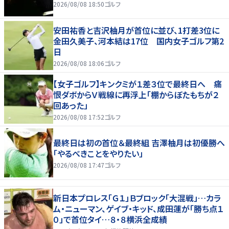
2026/08/08 18:50
ゴルフ
安田祐香と吉沢柚月が首位に並び、1打差3位に
金田久美子、河本結は17位 国内女子ゴルフ第2
日
2026/08/08 18:06
ゴルフ
【女子ゴルフ】キンクミが１差３位で最終日へ 痛
恨ダボからＶ戦線に再浮上「棚からぼたもちが２
回あった」
2026/08/08 17:52
ゴルフ
最終日は初の首位＆最終組 吉澤柚月は初優勝へ
「やるべきことをやりたい」
2026/08/08 17:47
ゴルフ
新日本プロレス「Ｇ１」Ｂブロック「大混戦」…カラ
ム・ニューマン、ゲイブ・キッド、成田蓮が「勝ち点１
０」で首位タイ…８・８横浜全成績