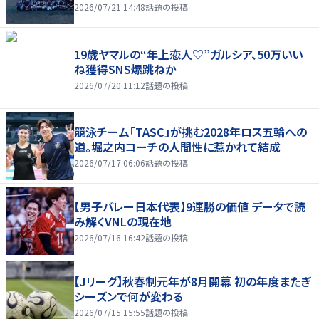
2026/07/21 14:48
話題の投稿
19歳ヤマルの“年上恋人♡”ガルシア、50万いい
ね獲得SNS爆跳ねか
2026/07/20 11:12
話題の投稿
競泳チーム「TASC」が挑む2028年ロス五輪への
道。堀之内コーチの人間性に惹かれて結成
2026/07/17 06:06
話題の投稿
【男子バレー日本代表】9連勝の価値 データで読
み解くVNLの現在地
2026/07/16 16:42
話題の投稿
【Jリーグ】秋春制元年が8月開幕 初の年度またぎ
シーズンで何が変わる
2026/07/15 15:55
話題の投稿