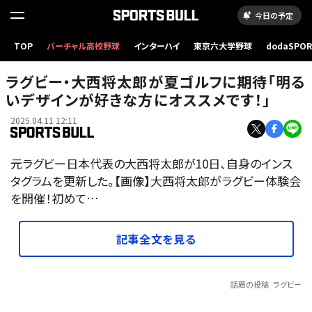
今日の予定
TOP
バーチャル高校野球
インターハイ
東京六大学野球
dodaSPO
（新しいタブ
ラグビー・大西将太郎が夏ゴルフに期待「明る
いデザインが好きな方にオススメです！」
2025.04.11 12:11
元ラグビー日本代表の大西将太郎が10日、自身のインス
タグラムを更新した。【画像】大西将太郎がラグビー体験会
を開催！初めて…
記事全文を見る
話題の投稿
ラグビー