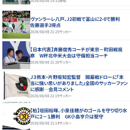
2026/08/08 19:32
野球
ヴァンラーレ八戸、J2初戦で富山に2-0で勝利
佐藤選手2得点
2026/08/08 21:25
サッカー
【日本代表】斉藤俊秀コーチが東京－町田戦視
察 W杯北中米大会は守備担当コーチ
2026/08/08 21:20
サッカー
Ｊ３熊本・片野坂知宏監督 開幕戦ドローに「本
当に強い思いがありました」全国のサッカーファン
に感謝…会見コメント
2026/08/08 21:19
サッカー
【柏】垣田裕暉、小泉佳穂がのゴールを守り切り水
戸に２－１勝利 GK小島亨介は堅守
2026/08/08 21:14
サッカー