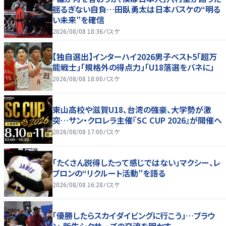
揺るぎない自負…田臥勇太は日本バスケの“明る
い未来”を確信
2026/08/08 18:36
バスケ
【独自選出】インターハイ2026男子ベスト5「超万
能戦士」「規格外の得点力」「U18落選をバネに」
2026/08/08 18:00
バスケ
東山高校や滋賀U18、台湾の強豪、大学勢が激
突…サン・クロレラ主催『SC CUP 2026』が開催へ
2026/08/08 17:00
バスケ
「たくさん説得したって感じではない」マクシー、レ
ブロンの“リクルート活動”を語る
2026/08/08 16:28
バスケ
「優勝したらスカイダイビングに行こう」…ブラウ