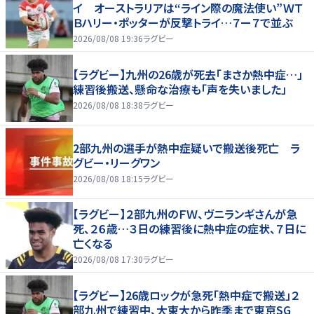
イ オーストラリアは“ライン際の魔法使い”ＷＴ
Ｂハリー・ポッターが反撃トライ…７ー７で並ぶ
2026/08/08 19:36
ラグビー
【ラグビー】九州の26歳が死去「まさか熱中症…」
練習後搬送、懸命な治療も「声を失いました」
2026/08/08 18:38
ラグビー
2部九州の選手が熱中症疑いで搬送後死亡 ラ
グビー・リーグワン
2026/08/08 18:15
ラグビー
【ラグビー】２部九州のＦＷ、ヴニランギさんが急
死、２６歳…３日の練習後に熱中症の症状、７日に
亡くなる
2026/08/08 17:30
ラグビー
【ラグビー】26歳ロックが急死「熱中症で搬送」２
部九州で練習中、大東大から昨季まで東京SG