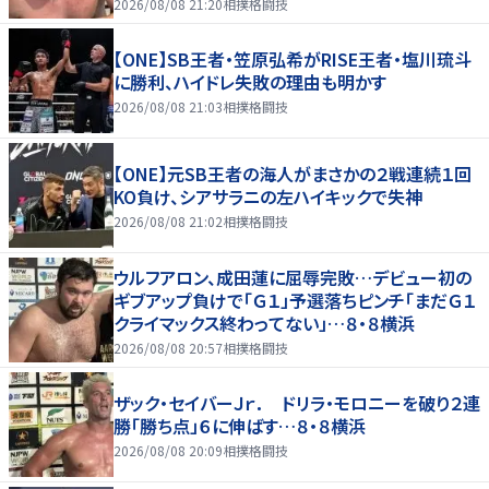
2026/08/08 21:20
相撲格闘技
【ONE】SB王者・笠原弘希がRISE王者・塩川琉斗
に勝利、ハイドレ失敗の理由も明かす
2026/08/08 21:03
相撲格闘技
【ONE】元SB王者の海人がまさかの２戦連続１回
KO負け、シアサラニの左ハイキックで失神
2026/08/08 21:02
相撲格闘技
ウルフアロン、成田蓮に屈辱完敗…デビュー初の
ギブアップ負けで「Ｇ１」予選落ちピンチ「まだＧ１
クライマックス終わってない」…８・８横浜
2026/08/08 20:57
相撲格闘技
ザック・セイバーＪｒ． ドリラ・モロニーを破り２連
勝「勝ち点」６に伸ばす…８・８横浜
2026/08/08 20:09
相撲格闘技