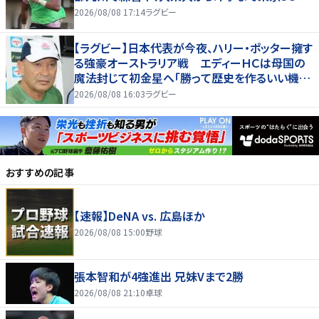
2026/08/08 17:14
ラグビー
【ラグビー】日本代表が今夜、ハリー・ポッター擁す
る強豪オーストラリア戦 エディーＨＣは母国の
魔法封じて初金星へ「勝って歴史を作るいい機
会」
2026/08/08 16:03
ラグビー
おすすめの記事
【速報】DeNA vs. 広島ほか
2026/08/08 15:00
野球
張本智和が4強進出 兄妹Vまで2勝
2026/08/08 21:10
卓球