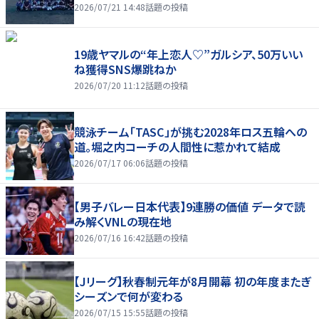
2026/07/21 14:48
話題の投稿
19歳ヤマルの“年上恋人♡”ガルシア、50万いい
ね獲得SNS爆跳ねか
2026/07/20 11:12
話題の投稿
競泳チーム「TASC」が挑む2028年ロス五輪への
道。堀之内コーチの人間性に惹かれて結成
2026/07/17 06:06
話題の投稿
【男子バレー日本代表】9連勝の価値 データで読
み解くVNLの現在地
2026/07/16 16:42
話題の投稿
【Jリーグ】秋春制元年が8月開幕 初の年度またぎ
シーズンで何が変わる
2026/07/15 15:55
話題の投稿