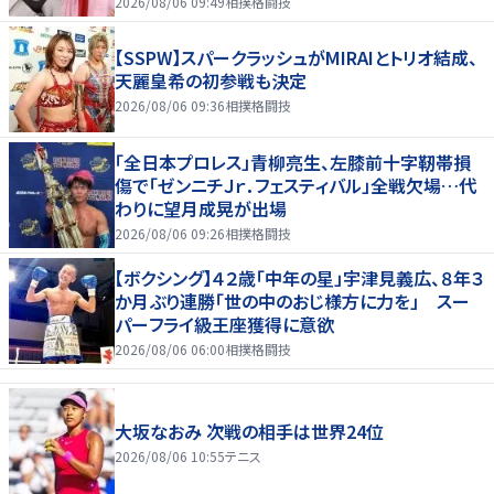
2026/08/06 09:49
相撲格闘技
【SSPW】スパークラッシュがMIRAIとトリオ結成、
天麗皇希の初参戦も決定
2026/08/06 09:36
相撲格闘技
「全日本プロレス」青柳亮生、左膝前十字靭帯損
傷で「ゼンニチＪｒ．フェスティバル」全戦欠場…代
わりに望月成晃が出場
2026/08/06 09:26
相撲格闘技
【ボクシング】４２歳「中年の星」宇津見義広、８年３
か月ぶり連勝「世の中のおじ様方に力を」 スー
パーフライ級王座獲得に意欲
2026/08/06 06:00
相撲格闘技
大坂なおみ 次戦の相手は世界24位
2026/08/06 10:55
テニス