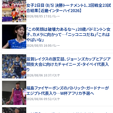
女子2日目（8/5）決勝トーナメント1、2回戦全23試
合結果【近畿インターハイ2026】
2026/08/05 17:01
バレー
「この笑顔は破壊力あるな〜」20歳バドミントン女
子、カメラに向かって…「ニッコニコだね」「これは
やばいな」
2026/08/05 16:00
バレー
滋賀レイクスの游艾喆、ジョーンズカップとアジア
競技大会に向けたチャイニーズ・タイペイ代表入
り
2026/08/06 10:37
バスケ
福島ファイヤーボンズのパトリック・ガードナーが
エジプト代表入り…W杯アフリカ予選へ
2026/08/06 09:52
バスケ