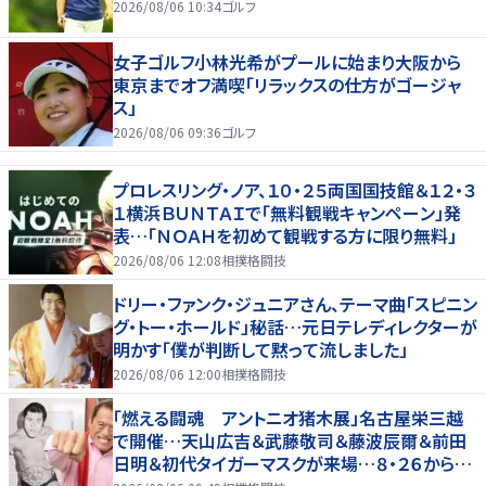
2026/08/06 10:34
ゴルフ
女子ゴルフ小林光希がプールに始まり大阪から
東京までオフ満喫「リラックスの仕方がゴージャ
ス」
2026/08/06 09:36
ゴルフ
プロレスリング・ノア、１０・２５両国国技館＆１２・３
１横浜ＢＵＮＴＡＩで「無料観戦キャンペーン」発
表…「ＮＯＡＨを初めて観戦する方に限り無料」
2026/08/06 12:08
相撲格闘技
ドリー・ファンク・ジュニアさん、テーマ曲「スピニン
グ・トー・ホールド」秘話…元日テレディレクターが
明かす「僕が判断して黙って流しました」
2026/08/06 12:00
相撲格闘技
「燃える闘魂 アントニオ猪木展」名古屋栄三越
で開催…天山広吉＆武藤敬司＆藤波辰爾＆前田
日明＆初代タイガーマスクが来場…８・２６から９・
７まで