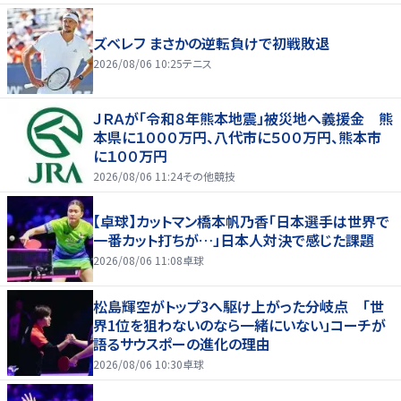
ズベレフ まさかの逆転負けで初戦敗退
2026/08/06 10:25
テニス
ＪＲＡが「令和８年熊本地震」被災地へ義援金 熊
本県に１０００万円、八代市に５００万円、熊本市
に１００万円
2026/08/06 11:24
その他競技
【卓球】カットマン橋本帆乃香「日本選手は世界で
一番カット打ちが…」日本人対決で感じた課題
2026/08/06 11:08
卓球
松島輝空がトップ3へ駆け上がった分岐点 「世
界1位を狙わないのなら一緒にいない」コーチが
語るサウスポーの進化の理由
2026/08/06 10:30
卓球