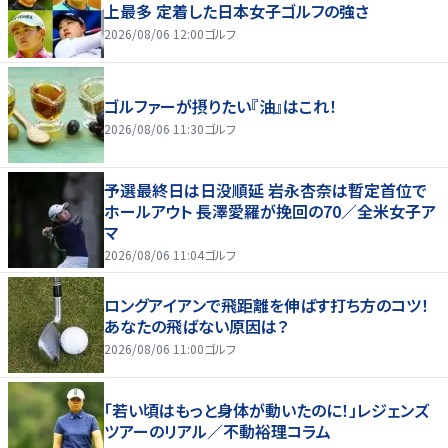
上最多 定着した日本女子ゴルフの強さ
2026/08/06 12:00
ゴルフ
ゴルファーが摂りたい『油』はこれ！
2026/08/06 11:30
ゴルフ
予選最終日は日没順延 岩永杏奈は暫定首位で
ホールアウト 長澤愛羅が挽回の70／全米女子ア
マ
2026/08/06 11:04
ゴルフ
ロングアイアンで飛距離を伸ばす打ち方のコツ！
あなたの飛ばない原因は？
2026/08/06 11:00
ゴルフ
「若い頃はもっと身体が動いたのに！」レジェンズ
ツアーのリアル／不動裕理コラム