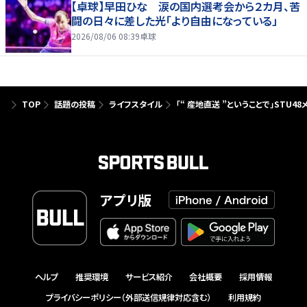
【卓球】早田ひな 涙の国内選考会から２カ月、苦
闘の日々に差した光「より自由になっている」
2026/08/06 08:39
卓球
TOP
話題の投稿
ライフスタイル
「“ 産地直送 ”ということで」ST
アプリ版
ヘルプ
推奨環境
サービス紹介
会社概要
採用情報
プライバシーポリシー（外部送信規律対応含む）
利用規約