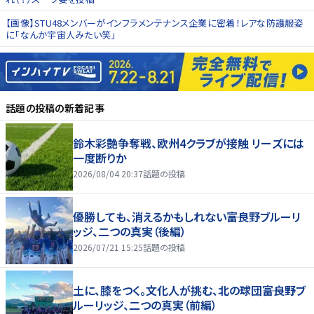
【画像】STU48メンバーがインフラメンテナンス企業に密着！レアな防護服姿
に「なんか宇宙人みたい笑」
話題の投稿
の新着記事
鈴木彩艶争奪戦、欧州4クラブが接触 リーズには
一度断りか
2026/08/04 20:37
話題の投稿
優勝しても、消えるかもしれない――富良野ブルーリ
ッジ、二つの真実（後編）
2026/07/21 15:25
話題の投稿
土に、膝をつく。文化人が挑む、北の球団――富良野ブ
ルーリッジ、二つの真実（前編）