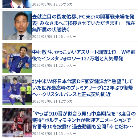
2026/08/06 12:35
サッカー
去就注目の長友佑都、ＦＣ東京の開幕戦来場を発
表「みなさまへご挨拶させていただきます」 現在
無所属の状態続く
2026/08/06 11:56
サッカー
中村敬斗、かっこいいアスリート調査１位 W杯前
後でインスタフォロワー127万増と人気爆発
2026/08/06 11:22
サッカー
北中米Ｗ杯日本代表ＤＦ冨安健洋が“熱望”して
いた世界最高峰のプレミアリーグに２年ぶり復帰
へ…クリスタルパレスと正式契約間近
2026/08/06 11:12
サッカー
｢やっぱり10番が似合う男！｣中島翔哉を“3度目の
獲得”ポルティモネンセが歓迎アニメーションで
背番号10を披露!? 過去動画も公開｢幸せだね〜｣
｢爽やかイケメン｣
2026/08/06 11:05
サッカー