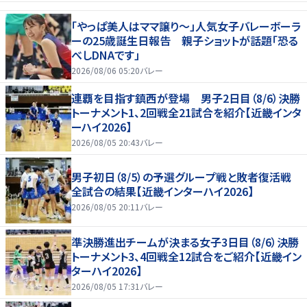
「やっぱ美人はママ譲り～」人気女子バレーボーラ
ーの25歳誕生日報告 親子ショットが話題「恐る
べしDNAです」
2026/08/06 05:20
バレー
連覇を目指す鎮西が登場 男子2日目（8/6）決勝
トーナメント1、2回戦全21試合を紹介【近畿インタ
ーハイ2026】
2026/08/05 20:43
バレー
男子初日（8/5）の予選グループ戦と敗者復活戦
全試合の結果【近畿インターハイ2026】
2026/08/05 20:11
バレー
準決勝進出チームが決まる女子3日目（8/6）決勝
トーナメント3、4回戦全12試合をご紹介【近畿イン
ターハイ2026】
2026/08/05 17:31
バレー