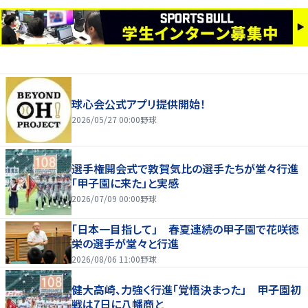
球心会公式アプリ提供開始！
2026/05/27 00:00
野球
選手権開会式で敦賀気比の選手たちが堂々行進
「甲子園に来た」と実感
2026/07/09 00:00
野球
「日本一目指して」 春夏連続の甲子園で花咲徳
栄の選手が堂々と行進
2026/08/06 11:00
野球
健大高崎、力強く行進「覚悟決まった」 甲子園初
戦は7日に八幡商と