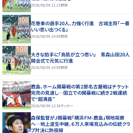
2026/08/06 11:15
野球
花巻東の選手20人、力強く行進 古城主将「一番
いい思い出つくる」
2026/08/06 10:00
野球
大きな拍手に「鳥肌が立つ思い」 青森山田20人
開会式で元気に行進
2026/08/06 10:00
野球
鹿島、ホーム開幕戦の第２節名古屋戦はチケット
完売の見通し…国立での開幕戦に続き２戦連続
で“超満員”
2026/08/06 12:36
サッカー
森保監督がＪ開幕戦「横浜ＦＭ-鹿島」現地視察
へ…地上波生中継、６万人来場見込みの伝統クラ
ブ対決に熱視線