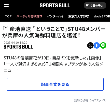
今日の予定
TOP
バーチャル高校野球
インターハイ
東京六大学野球
dodaSPO
（新しいタブ
「“ 産地直送 ”ということで」STU48メンバー
が兵庫の人気海鮮料理店を堪能！
2025.04.10 19:20
STU48の信濃宙花が10日、自身のXを更新した。【画像】
「一人で贅沢すぎるw」STU48副キャプテンがあの人気メ
ニュー…
記事全文を見る
話題の投稿
ライフスタイル