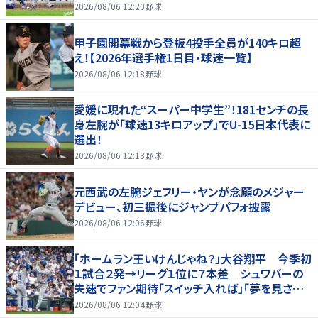
2026/08/06 12:20
野球
甲子園開幕戦から登板4投手全員が140キロ超
え！【2026年選手権1日目・球速一覧】
2026/08/06 12:18
野球
愛媛に現れた“スーパー中学生”！181センチの長
身左腕が「球速13キロアップ」でU-15日本代表に
選出！
2026/08/06 12:13
野球
元西武の左腕ジェフリー・ヤンが念願のメジャー
デビュー、初三振後にジャンプパフォ披露
2026/08/06 12:06
野球
「ホームラン王いけんじゃね？」大谷翔平 今季初
１試合２発→リーグ１位に７本差 シュワバーの
失速でファン期待「スイッチ入れば」「夢を見させ
てくれる」
2026/08/06 12:04
野球