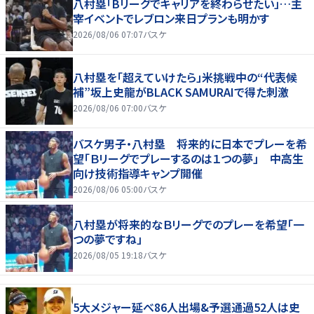
八村塁「Bリーグでキャリアを終わらせたい」…主
宰イベントでレブロン来日プランも明かす
2026/08/06 07:07
バスケ
八村塁を「超えていけたら」米挑戦中の“代表候
補”坂上史龍がBLACK SAMURAIで得た刺激
2026/08/06 07:00
バスケ
バスケ男子・八村塁 将来的に日本でプレーを希
望「Ｂリーグでプレーするのは１つの夢」 中高生
向け技術指導キャンプ開催
2026/08/06 05:00
バスケ
八村塁が将来的なＢリーグでのプレーを希望「一
つの夢ですね」
2026/08/05 19:18
バスケ
5大メジャー延べ86人出場&予選通過52人は史