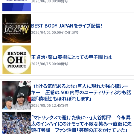
2026/06/30 00:00
野球
BEST BODY JAPANをライブ配信！
2026/04/01 00:00
その他競技
王貞治・栗山英樹にとっての甲子園とは
2026/06/15 00:00
野球
「化ける気配あるよな」巨人に現れた強心臓ルー
キー 圧巻の.500 内野のユーティリティぶりも話
題「積極性もほれぼれします」
2026/08/06 12:45
野球
「マトリックスで避けた後に…」大谷翔平 今永昇
太のインハイにのけぞって不敵な笑み→直後に先
頭打者弾 ファン注目「笑顔の圧をかけていた」