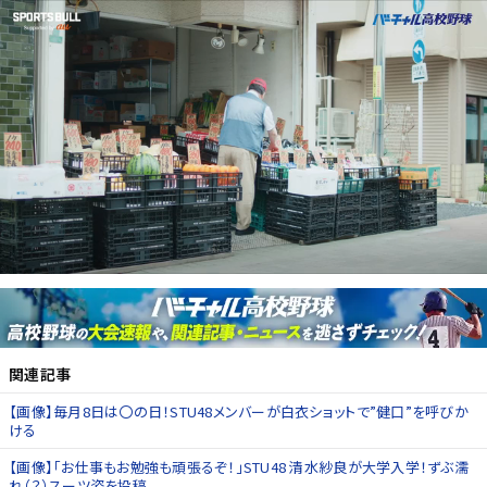
関連記事
【画像】毎月8日は〇の日！STU48メンバーが白衣ショットで”健口”を呼びか
ける
【画像】「お仕事もお勉強も頑張るぞ！」STU48 清水紗良が大学入学！ずぶ濡
れ（？）スーツ姿を投稿