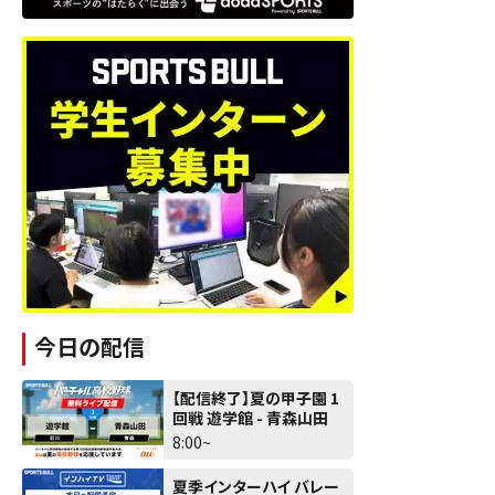
今日の配信
【配信終了】夏の甲子園 1
回戦 遊学館 - 青森山田
8:00~
夏季インターハイ バレー