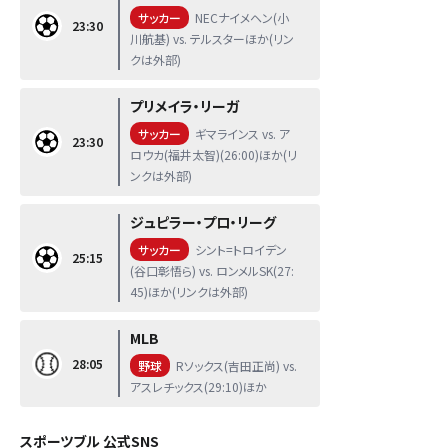
サッカー
NECナイメヘン(小
23:30
川航基) vs. テルスターほか(リン
クは外部)
プリメイラ・リーガ
サッカー
ギマラインス vs. ア
23:30
ロウカ(福井太智)(26:00)ほか(リ
ンクは外部)
ジュピラー・プロ・リーグ
サッカー
シント=トロイデン
25:15
(谷口彰悟ら) vs. ロンメルSK(27:
45)ほか(リンクは外部)
MLB
28:05
野球
Rソックス(吉田正尚) vs.
アスレチックス(29:10)ほか
スポーツブル 公式SNS