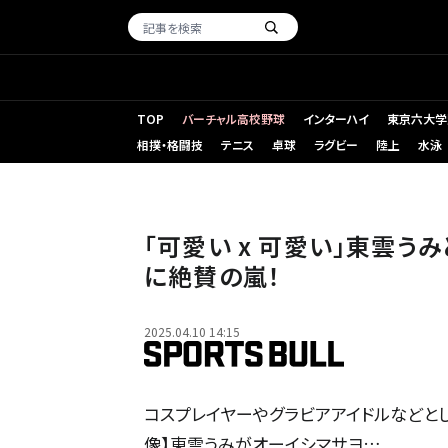
TOP
バーチャル高校野球
インターハイ
東京六大学
相撲・格闘技
テニス
卓球
ラグビー
陸上
水泳
「可愛い x 可愛い」東雲うみ
に絶賛の嵐！
2025.04.10 14:15
コスプレイヤーやグラビアアイドルなどとし
像】東雲うみがオーイシマサヨ…