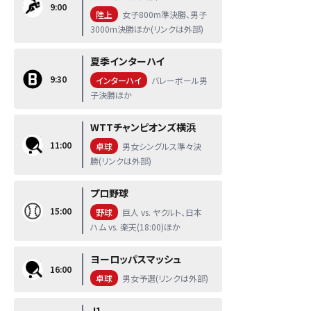
9:00
陸上
女子800m準決勝、男子
3000m決勝ほか(リンクは外部)
夏季インターハイ
9:30
インターハイ
バレーボール男
子決勝ほか
WTTチャンピオンズ横浜
11:00
卓球
男女シングルス準々決
勝(リンクは外部)
プロ野球
15:00
野球
巨人 vs. ヤクルト、日本
ハム vs. 楽天(18:00)ほか
ヨーロッパスマッシュ
16:00
卓球
男女予選(リンクは外部)
J1