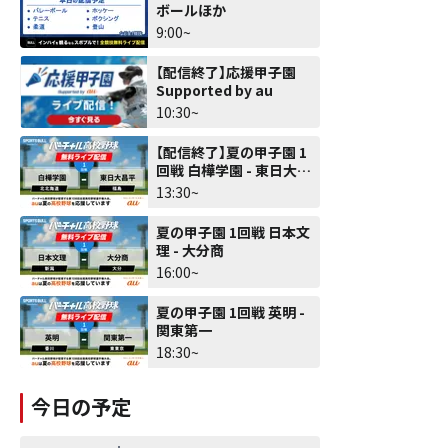
ボールほか
9:00~
【配信終了】応援甲子園
Supported by au
10:30~
【配信終了】夏の甲子園 1
回戦 白樺学園 - 東日大昌
平
13:30~
夏の甲子園 1回戦 日本文
理 - 大分商
16:00~
夏の甲子園 1回戦 英明 -
関東第一
18:30~
今日の予定