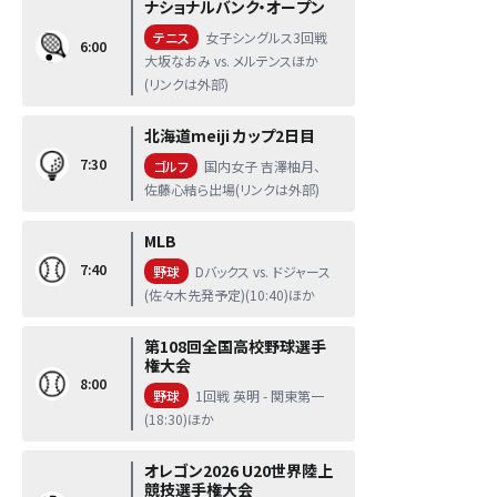
ナショナルバンク・オープン
テニス
女子シングルス3回戦
6:00
大坂なおみ vs. メルテンスほか
(リンクは外部)
北海道meiji カップ2日目
7:30
ゴルフ
国内女子 吉澤柚月、
佐藤心結ら出場(リンクは外部)
MLB
7:40
野球
Dバックス vs. ドジャース
(佐々木先発予定)(10:40)ほか
第108回全国高校野球選手
権大会
8:00
野球
1回戦 英明 - 関東第一
(18:30)ほか
オレゴン2026 U20世界陸上
競技選手権大会