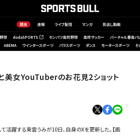
競技
速報
ライブ配信
マンガ
見逃し動画
野球
dodaSPORTS
センバツ高校野球
高校サッカー
バーチャル春高バ
（新しいタブで開く）
ABEMA
ウインタースポーツ
パラスポーツ
ダンス
モータースポーツ
そ
と美女YouTuberのお花見2ショット
て活躍する東雲うみが10日、自身のXを更新した。【画