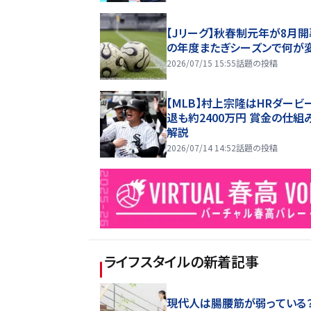
【Jリーグ】秋春制元年が8月開
の年度またぎシーズンで何が
2026/07/15 15:55
話題の投稿
【MLB】村上宗隆はHRダービ
退も約2400万円 賞金の仕組
解説
2026/07/14 14:52
話題の投稿
ライフスタイル
の新着記事
現代人は腸腰筋が弱っている