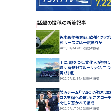
話題の投稿
の新着記事
鈴木彩艶争奪戦、欧州4クラブ
触 リーズには一度断りか
2026/08/04 20:37
話題の投稿
土に、膝をつく。文化人が挑む
球団――富良野ブルーリッジ、二
実（前編）
2026/07/21 14:48
話題の投稿
競泳チーム「TASC」が挑む20
ロス五輪への道。堀之内コー
間性に惹かれて結成
2026/07/17 06:06
話題の投稿