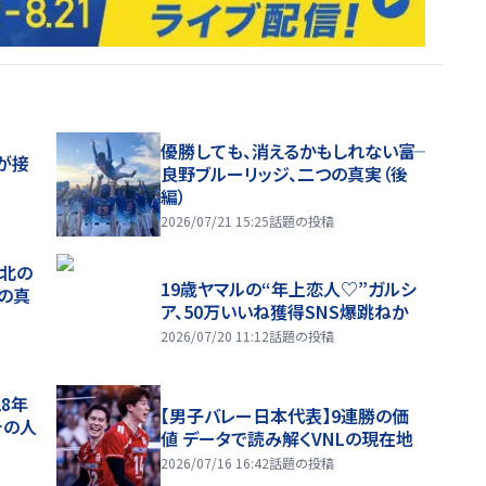
優勝しても、消えるかもしれない――富
が接
良野ブルーリッジ、二つの真実（後
編）
2026/07/21 15:25
話題の投稿
、北の
19歳ヤマルの“年上恋人♡”ガルシ
つの真
ア、50万いいね獲得SNS爆跳ねか
2026/07/20 11:12
話題の投稿
28年
【男子バレー日本代表】9連勝の価
チの人
値 データで読み解くVNLの現在地
2026/07/16 16:42
話題の投稿