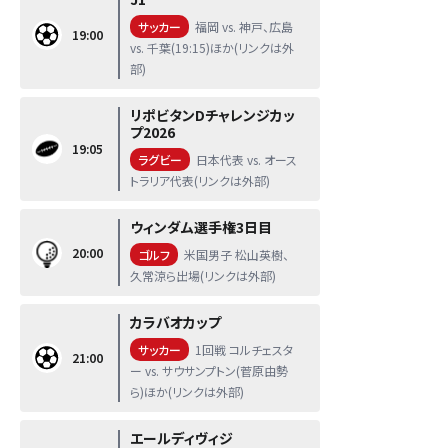
サッカー
福岡 vs. 神戸、広島
19:00
vs. 千葉(19:15)ほか(リンクは外
部)
リポビタンDチャレンジカッ
プ2026
19:05
ラグビー
日本代表 vs. オース
トラリア代表(リンクは外部)
ウィンダム選手権3日目
20:00
ゴルフ
米国男子 松山英樹、
久常涼ら出場(リンクは外部)
カラバオカップ
サッカー
1回戦 コルチェスタ
21:00
ー vs. サウサンプトン(菅原由勢
ら)ほか(リンクは外部)
エールディヴィジ