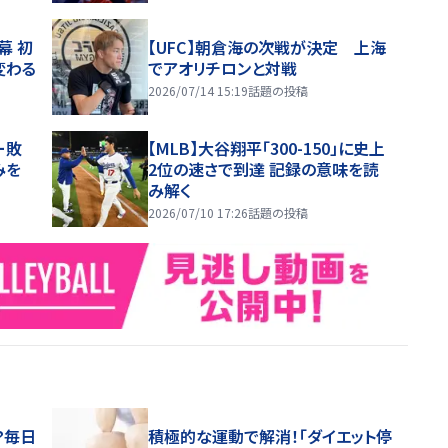
幕 初
【UFC】朝倉海の次戦が決定 上海
変わる
でアオリチロンと対戦
2026/07/14 15:19
話題の投稿
ー敗
【MLB】大谷翔平「300-150」に史上
みを
2位の速さで到達 記録の意味を読
み解く
2026/07/10 17:26
話題の投稿
？毎日
積極的な運動で解消！「ダイエット停