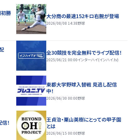
園初勝
大分商の最速152キロ右腕が登場
2026/08/08 14:38
野球
配
全30競技を完全無料でライブ配信！
2025/06/21 00:00
インターハイ(インハイ.tv)
東都大学野球入替戦 見逃し配信
中！
2026/06/30 00:00
野球
王貞治・栗山英樹にとっての甲子園
配信！
とは
2026/06/15 00:00
野球