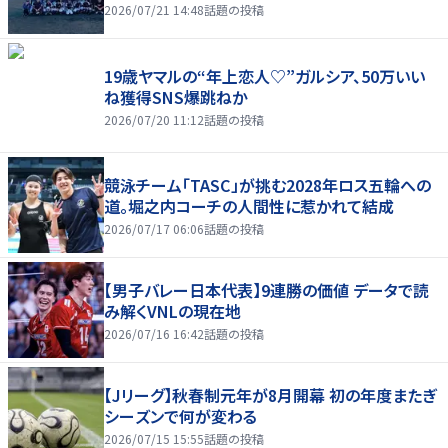
2026/07/21 14:48
話題の投稿
19歳ヤマルの“年上恋人♡”ガルシア、50万いい
ね獲得SNS爆跳ねか
2026/07/20 11:12
話題の投稿
競泳チーム「TASC」が挑む2028年ロス五輪への
道。堀之内コーチの人間性に惹かれて結成
2026/07/17 06:06
話題の投稿
【男子バレー日本代表】9連勝の価値 データで読
み解くVNLの現在地
2026/07/16 16:42
話題の投稿
【Jリーグ】秋春制元年が8月開幕 初の年度またぎ
シーズンで何が変わる
2026/07/15 15:55
話題の投稿