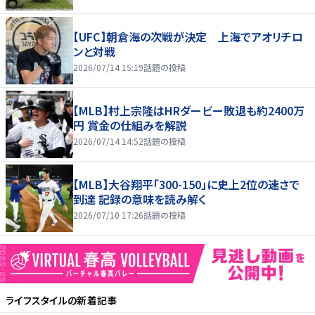
【UFC】朝倉海の次戦が決定 上海でアオリチロ
ンと対戦
2026/07/14 15:19
話題の投稿
【MLB】村上宗隆はHRダービー敗退も約2400万
円 賞金の仕組みを解説
2026/07/14 14:52
話題の投稿
【MLB】大谷翔平「300-150」に史上2位の速さで
到達 記録の意味を読み解く
2026/07/10 17:26
話題の投稿
ライフスタイル
の新着記事