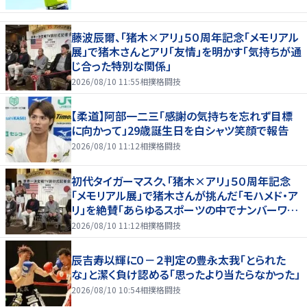
藤波辰爾、「猪木×アリ」５０周年記念「メモリアル
展」で猪木さんとアリ「友情」を明かす「気持ちが通
じ合った特別な関係」
2026/08/10 11:55
相撲格闘技
【柔道】阿部一二三「感謝の気持ちを忘れず目標
に向かって」29歳誕生日を白シャツ笑顔で報告
2026/08/10 11:12
相撲格闘技
初代タイガーマスク、「猪木×アリ」５０周年記念
「メモリアル展」で猪木さんが挑んだ「モハメド・ア
リ」を絶賛「あらゆるスポーツの中でナンバーワン
の存在」
2026/08/10 11:12
相撲格闘技
辰吉寿以輝に０－２判定の豊永太我「とられた
な」と潔く負け認める「思ったより当たらなかった」
2026/08/10 10:54
相撲格闘技