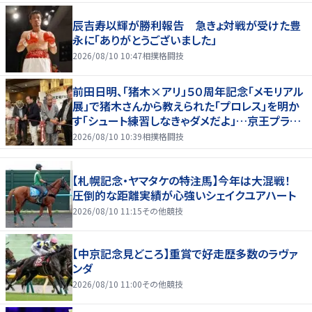
辰吉寿以輝が勝利報告 急きょ対戦が受けた豊
永に「ありがとうございました」
2026/08/10 10:47
相撲格闘技
前田日明、「猪木×アリ」５０周年記念「メモリアル
展」で猪木さんから教えられた「プロレス」を明か
す「シュート練習しなきゃダメだよ」…京王プラザ
ホテルで３１日まで
2026/08/10 10:39
相撲格闘技
【札幌記念・ヤマタケの特注馬】今年は大混戦！
圧倒的な距離実績が心強いシェイクユアハート
2026/08/10 11:15
その他競技
【中京記念見どころ】重賞で好走歴多数のラヴァ
ンダ
2026/08/10 11:00
その他競技