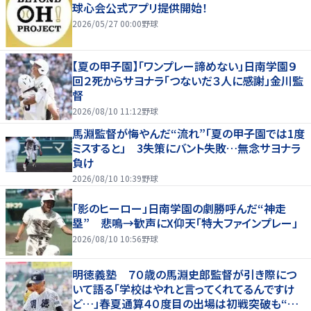
球心会公式アプリ提供開始！
2026/05/27 00:00
野球
【夏の甲子園】「ワンプレー諦めない」日南学園９
回２死からサヨナラ「つないだ３人に感謝」金川監
督
2026/08/10 11:12
野球
馬淵監督が悔やんだ“流れ”「夏の甲子園では1度
ミスすると」 3失策にバント失敗…無念サヨナラ
負け
2026/08/10 10:39
野球
「影のヒーロー」日南学園の劇勝呼んだ“神走
塁” 悲鳴→歓声にX仰天「特大ファインプレー」
2026/08/10 10:56
野球
明徳義塾 ７０歳の馬淵史郎監督が引き際につ
いて語る「学校はやれと言ってくれてるんですけ
ど…」春夏通算４０度目の出場は初戦突破も“馬