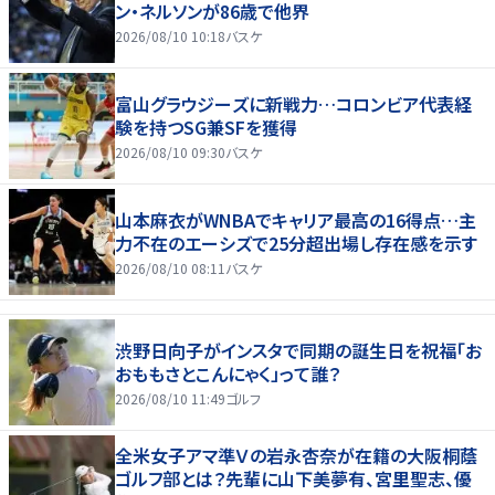
ン・ネルソンが86歳で他界
2026/08/10 10:18
バスケ
富山グラウジーズに新戦力…コロンビア代表経
験を持つSG兼SFを獲得
2026/08/10 09:30
バスケ
山本麻衣がWNBAでキャリア最高の16得点…主
力不在のエーシズで25分超出場し存在感を示す
2026/08/10 08:11
バスケ
渋野日向子がインスタで同期の誕生日を祝福「お
おももさとこんにゃく」って誰？
2026/08/10 11:49
ゴルフ
全米女子アマ準Ｖの岩永杏奈が在籍の大阪桐蔭
ゴルフ部とは？先輩に山下美夢有、宮里聖志、優