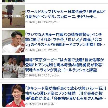
【ワールドカップ】サッカー日本代表を「世界」はど
う見たか ベンゲル、スカローニ、モドリッチ...
2026/08/10 09:45
サッカー
｢マジでなんちゅー作戦なの槙野監督w｣ベンチ
前に掲げられた｢マテ茶｣｢白い犬｣｢爆弾｣｢合コ
ン｣のイラスト入り作戦ボードにファン困惑！｢想像
よりデカくて吹いた｣
2026/08/10 07:30
サッカー
開幕“東京ダービー”は大差で決着！長友佑都が
登場！ヒアン先制も明本考浩＆相馬勇紀が歓喜！
現地カメラマンが見たゴールラッシュと課題
2026/08/10 07:00
サッカー
「タキシード姿が格好良くて放心状態」バレー石川
祐希らの激レア姿にファン騒然 川合会長が投
稿「鼻血が出る」「会長格好良いし石川さんも超格
好いい」
2026/08/09 16:48
バレー