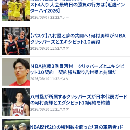
スト4入り 大会最終日の勝負の行方は【近畿イン
ターハイ2026】
2026/08/07 22:22
バレー
【バスケ】八村塁と夢の共闘へ！河村勇輝がＮＢＡ
クリッパーズとエキシビット１０契約
2026/08/10 11:52
バスケ
ＮＢＡ挑戦３季目河村 クリッパーズとエキシビ
ット１０契約 契約勝ち取り八村塁と共闘だ
2026/08/10 11:32
バスケ
八村塁が所属するクリッパーズが日本代表ガード
の河村勇輝とエグジビット10契約を締結
2026/08/10 11:21
バスケ
NBA歴代2位の勝利数を飾った「真の革新者」ド