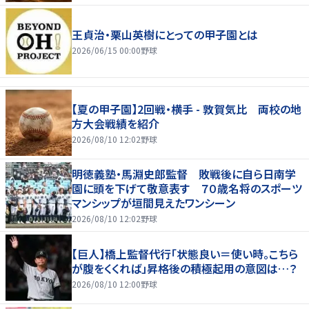
王貞治・栗山英樹にとっての甲子園とは
2026/06/15 00:00
野球
【夏の甲子園】2回戦・横手 - 敦賀気比 両校の地
方大会戦績を紹介
2026/08/10 12:02
野球
明徳義塾・馬淵史郎監督 敗戦後に自ら日南学
園に頭を下げて敬意表す ７０歳名将のスポーツ
マンシップが垣間見えたワンシーン
2026/08/10 12:02
野球
【巨人】橋上監督代行「状態良い＝使い時。こちら
が腹をくくれば」昇格後の積極起用の意図は…？
2026/08/10 12:00
野球