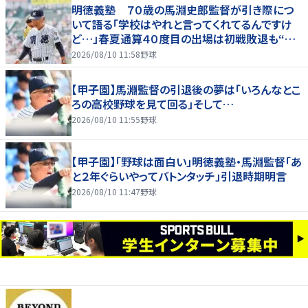
明徳義塾 ７０歳の馬淵史郎監督が引き際につ
いて語る「学校はやれと言ってくれてるんですけ
ど…」春夏通算４０度目の出場は初戦敗退も“馬
淵節”炸裂
2026/08/10 11:58
野球
【甲子園】馬淵監督の引退後の夢は「いろんなとこ
ろの高校野球を見て回る」そして…
2026/08/10 11:55
野球
【甲子園】「野球は面白い」明徳義塾・馬淵監督「あ
と２年ぐらいやってバトンタッチ」引退時期明言
2026/08/10 11:47
野球