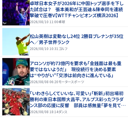
卓球日本女子が2026年に中国トップ選手を下し
た試合は？ 張本美和が王芸迪＆陳幸同を連続
撃破で圧巻V【WTTチャンピオンズ横浜2026】
2026/08/10 11:00
卓球
松山英樹は変動なし24位 2勝目ブレナンが35位
へ／男子世界ランク
2026/08/10 10:31
ゴルフ
アロンソが約73億円を要求も「金銭面は最も重
要ではないようだ」 現役続行を決める要素
は“やりがい”「交渉は前向きに進んでいる」
2026/08/08 06:20
モータースポーツ
「いわきらしくていいな、可愛い」「斬新」初出場初
勝利の東日本国際大昌平、アルプス彩ったフラダ
ンス部の応援に反響 部員は感無量「夢を見てい
るよう」
2026/08/08 18:14
ダンス