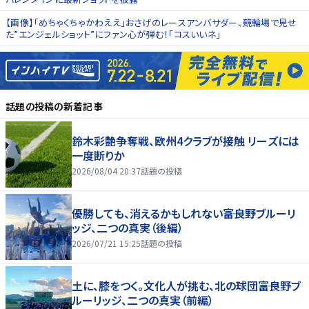
【画像】「めちゃくちゃかわええ」おさげのレースアンバサダー、競輪場で見せ
た”エンジェルショット”にファン心が弾む！「コスいいネ」
話題の投稿
の新着記事
鈴木彩艶争奪戦、欧州4クラブが接触 リーズには
一度断りか
2026/08/04 20:37
話題の投稿
優勝しても、消えるかもしれない――富良野ブルーリ
ッジ、二つの真実（後編）
2026/07/21 15:25
話題の投稿
土に、膝をつく。文化人が挑む、北の球団――富良野ブ
ルーリッジ、二つの真実（前編）