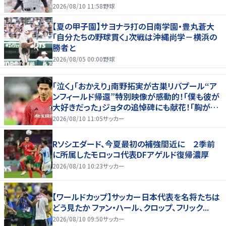
淵節”炸裂
2026/08/10 11:58
野球
【夏の甲子園】サヨナラ打の日南学園・豊丸蒼大
「自分たちの野球貫く」次戦は沖縄尚学－横浜の
勝者と
2026/08/05 00:00
野球
｢泣く｣｢おかえり｣南野拓実が古巣リバプール“ア
ンフィールド帰還”特別映像が感動的！｢僕も彼が
大好きだった｣ジョタの追悼碑にも献花！｢胸が熱
くなります…｣
2026/08/10 11:05
サッカー
Rソシエダード、今夏最初の補強間近に ２季前
に所属したモロッコ代表DFアゲルド復帰濃厚
2026/08/10 10:23
サッカー
【ワールドカップ】サッカー日本代表を名将たちは
どう見たか ファン・ハール、クロップ、フリック...
2026/08/10 09:50
サッカー