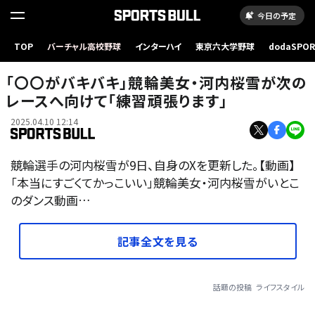
今日の予定
TOP
バーチャル高校野球
インターハイ
東京六大学野球
dodaSPO
（新しいタブ
「〇〇がバキバキ」競輪美女・河内桜雪が次の
レースへ向けて「練習頑張ります」
2025.04.10 12:14
競輪選手の河内桜雪が9日、自身のXを更新した。【動画】
「本当にすごくてかっこいい」競輪美女・河内桜雪がいとこ
のダンス動画…
記事全文を見る
話題の投稿
ライフスタイル