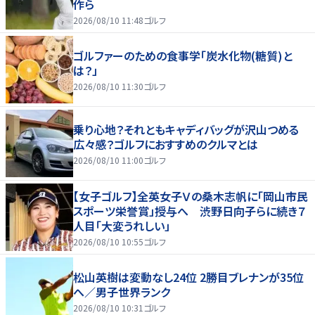
作ら
2026/08/10 11:48
ゴルフ
ゴルファーのための食事学「炭水化物(糖質)と
は？」
2026/08/10 11:30
ゴルフ
乗り心地？それともキャディバッグが沢山つめる
広々感？ゴルフにおすすめのクルマとは
2026/08/10 11:00
ゴルフ
【女子ゴルフ】全英女子Ｖの桑木志帆に「岡山市民
スポーツ栄誉賞」授与へ 渋野日向子らに続き７
人目「大変うれしい」
2026/08/10 10:55
ゴルフ
松山英樹は変動なし24位 2勝目ブレナンが35位
へ／男子世界ランク
2026/08/10 10:31
ゴルフ