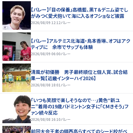
【バレー】「目の保養」高橋藍、黒Ｔ＆デニム姿でし
がみつく愛犬抱いて海に入るオフショなど披露
2026/08/09 12:12
バレー
【バレー】アルテミス北海道・鳥本香琳、オフはアク
ティブに 余市でサップも体験
2026/08/09 06:00
バレー
清風が初優勝 男子最終順位と個人賞、試合結
果一覧【近畿インターハイ2026】
2026/08/08 18:01
バレー
「いつも笑顔で楽しそうなので…」黄色“新ユ
ニ”着用の19歳バドミントン女子に「CMきそう」フ
ァン続々反応
2026/08/08 16:10
バレー
前回大会王者の鎮西高らすべてのシード校がベ