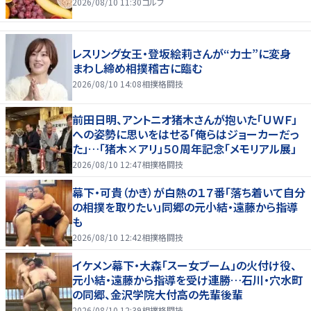
2026/08/10 11:30
ゴルフ
レスリング女王・登坂絵莉さんが“力士”に変身
まわし締め相撲稽古に臨む
2026/08/10 14:08
相撲格闘技
前田日明、アントニオ猪木さんが抱いた「ＵＷＦ」
への姿勢に思いをはせる「俺らはジョーカーだっ
た」…「猪木×アリ」５０周年記念「メモリアル展」
2026/08/10 12:47
相撲格闘技
幕下・可貴（かき）が白熱の１７番「落ち着いて自分
の相撲を取りたい」同郷の元小結・遠藤から指導
も
2026/08/10 12:42
相撲格闘技
イケメン幕下・大森「スー女ブーム」の火付け役、
元小結・遠藤から指導を受け連勝…石川・穴水町
の同郷、金沢学院大付高の先輩後輩
2026/08/10 12:39
相撲格闘技