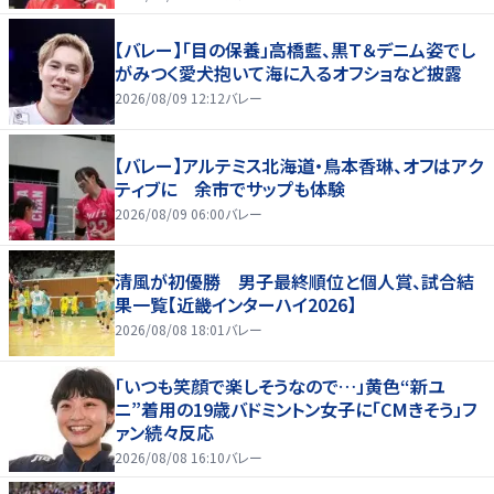
【バレー】「目の保養」高橋藍、黒Ｔ＆デニム姿でし
がみつく愛犬抱いて海に入るオフショなど披露
2026/08/09 12:12
バレー
【バレー】アルテミス北海道・鳥本香琳、オフはアク
ティブに 余市でサップも体験
2026/08/09 06:00
バレー
清風が初優勝 男子最終順位と個人賞、試合結
果一覧【近畿インターハイ2026】
2026/08/08 18:01
バレー
「いつも笑顔で楽しそうなので…」黄色“新ユ
ニ”着用の19歳バドミントン女子に「CMきそう」フ
ァン続々反応
2026/08/08 16:10
バレー