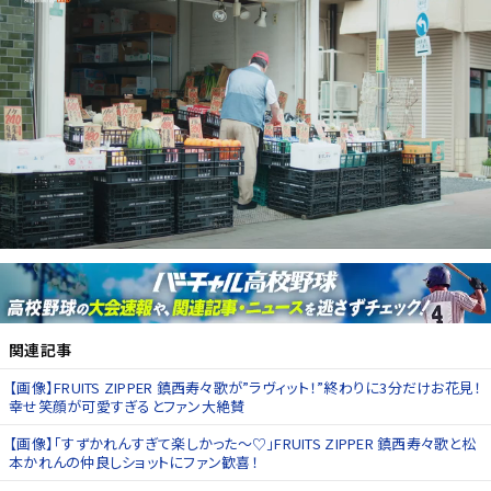
関連記事
【画像】FRUITS ZIPPER 鎮西寿々歌が”ラヴィット！”終わりに3分だけお花見！
幸せ笑顔が可愛すぎるとファン大絶賛
【画像】「すずかれんすぎて楽しかった〜♡」FRUITS ZIPPER 鎮西寿々歌と松
本かれんの仲良しショットにファン歓喜！