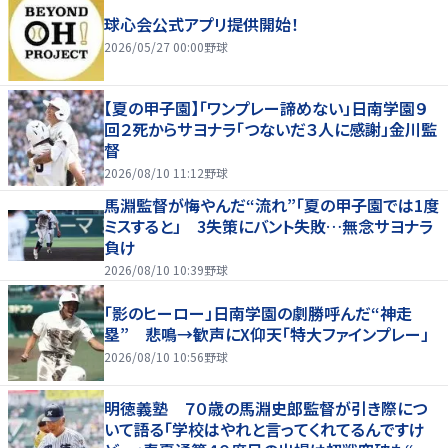
球心会公式アプリ提供開始！
2026/05/27 00:00
野球
【夏の甲子園】「ワンプレー諦めない」日南学園９
回２死からサヨナラ「つないだ３人に感謝」金川監
督
2026/08/10 11:12
野球
馬淵監督が悔やんだ“流れ”「夏の甲子園では1度
ミスすると」 3失策にバント失敗…無念サヨナラ
負け
2026/08/10 10:39
野球
「影のヒーロー」日南学園の劇勝呼んだ“神走
塁” 悲鳴→歓声にX仰天「特大ファインプレー」
2026/08/10 10:56
野球
明徳義塾 ７０歳の馬淵史郎監督が引き際につ
いて語る「学校はやれと言ってくれてるんですけ