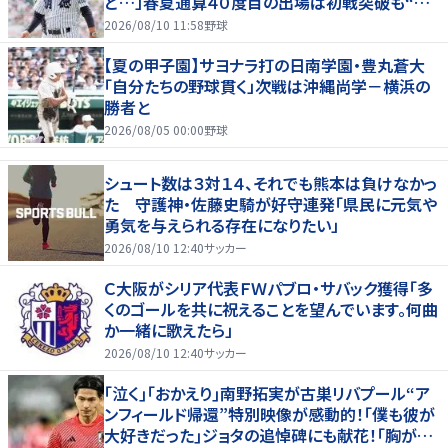
ど…」春夏通算４０度目の出場は初戦突破も“馬
淵節”炸裂
2026/08/10 11:58
野球
【夏の甲子園】サヨナラ打の日南学園・豊丸蒼大
「自分たちの野球貫く」次戦は沖縄尚学－横浜の
勝者と
2026/08/05 00:00
野球
シュート数は３対１４、それでも熊本は負けなかっ
た 守護神・佐藤史騎が好守連発「県民に元気や
勇気を与えられる存在になりたい」
2026/08/10 12:40
サッカー
Ｃ大阪がシリア代表ＦＷパブロ・サバック獲得「多
くのゴールを共に祝えることを望んでいます。何曲
か一緒に歌えたら」
2026/08/10 12:40
サッカー
｢泣く｣｢おかえり｣南野拓実が古巣リバプール“ア
ンフィールド帰還”特別映像が感動的！｢僕も彼が
大好きだった｣ジョタの追悼碑にも献花！｢胸が熱