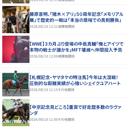
藤原喜明、「猪木×アリ」５０周年記念「メモリアル
展」で歴史的一戦は「本当の意味での真剣勝負」
2026/08/10 12:21
相撲格闘技
【WWE】３カ月ぶり登場の中邑真輔「俺とアイツで
本物の戦士が誰かを」MFT壊滅へ仲間投入予告
2026/08/10 12:06
相撲格闘技
【札幌記念・ヤマタケの特注馬】今年は大混戦！
圧倒的な距離実績が心強いシェイクユアハート
2026/08/10 11:15
その他競技
【中京記念見どころ】重賞で好走歴多数のラヴァ
ンダ
2026/08/10 11:00
その他競技