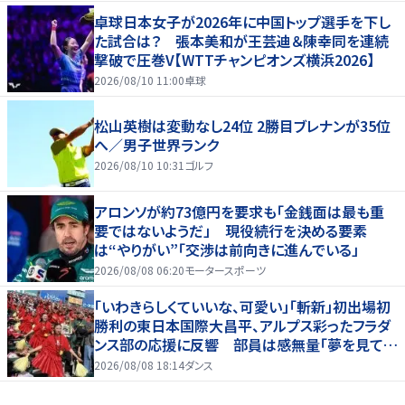
卓球日本女子が2026年に中国トップ選手を下し
た試合は？ 張本美和が王芸迪＆陳幸同を連続
撃破で圧巻V【WTTチャンピオンズ横浜2026】
2026/08/10 11:00
卓球
松山英樹は変動なし24位 2勝目ブレナンが35位
へ／男子世界ランク
2026/08/10 10:31
ゴルフ
アロンソが約73億円を要求も「金銭面は最も重
要ではないようだ」 現役続行を決める要素
は“やりがい”「交渉は前向きに進んでいる」
2026/08/08 06:20
モータースポーツ
「いわきらしくていいな、可愛い」「斬新」初出場初
勝利の東日本国際大昌平、アルプス彩ったフラダ
ンス部の応援に反響 部員は感無量「夢を見てい
るよう」
2026/08/08 18:14
ダンス