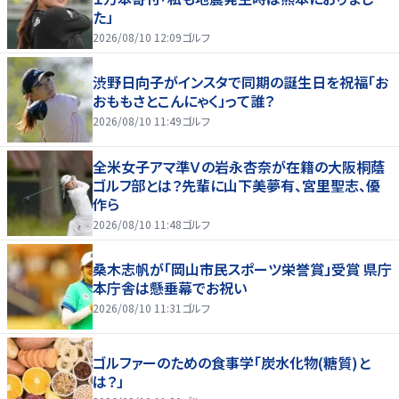
た」
2026/08/10 12:09
ゴルフ
渋野日向子がインスタで同期の誕生日を祝福「お
おももさとこんにゃく」って誰？
2026/08/10 11:49
ゴルフ
全米女子アマ準Ｖの岩永杏奈が在籍の大阪桐蔭
ゴルフ部とは？先輩に山下美夢有、宮里聖志、優
作ら
2026/08/10 11:48
ゴルフ
桑木志帆が「岡山市民スポーツ栄誉賞」受賞 県庁
本庁舎は懸垂幕でお祝い
2026/08/10 11:31
ゴルフ
ゴルファーのための食事学「炭水化物(糖質)と
は？」