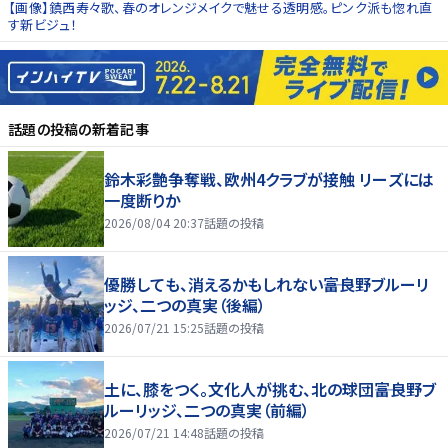
【画像】鎮西寿々歌、春のオレンジメイクで魅せる透明感。ピンク派も惚れ直
す新ビジュ！
話題の投稿
の新着記事
鈴木彩艶争奪戦、欧州4クラブが接触 リーズには
一度断りか
2026/08/04 20:37
話題の投稿
優勝しても、消えるかもしれない――富良野ブルーリ
ッジ、二つの真実（後編）
2026/07/21 15:25
話題の投稿
土に、膝をつく。文化人が挑む、北の球団――富良野ブ
ルーリッジ、二つの真実（前編）
2026/07/21 14:48
話題の投稿