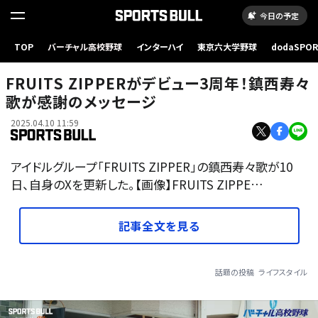
今日の予定
TOP
バーチャル高校野球
インターハイ
東京六大学野球
dodaSPO
（新しいタブ
FRUITS ZIPPERがデビュー3周年！鎮西寿々
歌が感謝のメッセージ
2025.04.10 11:59
アイドルグループ「FRUITS ZIPPER」の鎮西寿々歌が10
日、自身のXを更新した。【画像】FRUITS ZIPPE…
記事全文を見る
話題の投稿
ライフスタイル