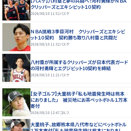
【バスケ】八村塁と夢の共闘へ！河村勇輝がＮＢＡ
クリッパーズとエキシビット１０契約
2026/08/10 11:52
バスケ
ＮＢＡ挑戦３季目河村 クリッパーズとエキシビ
ット１０契約 契約勝ち取り八村塁と共闘だ
2026/08/10 11:32
バスケ
八村塁が所属するクリッパーズが日本代表ガード
の河村勇輝とエグジビット10契約を締結
2026/08/10 11:21
バスケ
【女子ゴルフ】大里桃子「私も地震発生時は熊本
におりました」 被災地にお茶ペットボトル１万本
寄付
2026/08/10 12:47
ゴルフ
大里桃子、故郷熊本県八代市などにペットボトル
１万本寄付「私も地震発生時は熊本におりまし