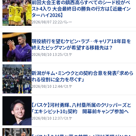
前回大会王者の鎮西高らすべてのシード校がベ
スト4入り 大会最終日の勝負の行方は【近畿イン
ターハイ2026】
2026/08/07 22:22
バレー
現役続行を望むケビン・ラブ…キャリア18年目を
終えたビッグマンが希望する移籍先は？
2026/08/10 13:25
バスケ
新潟がキム・ミンウクとの契約合意を発表「求めら
れる役割に全力を尽くす」
2026/08/10 12:44
バスケ
【バスケ】河村勇輝、八村塁所属のクリッパーズと
「エキシビット10」契約 開幕前キャンプ参加へ
2026/08/10 12:37
バスケ