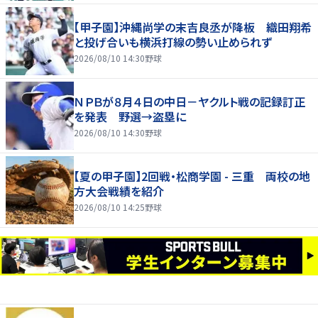
【甲子園】沖縄尚学の末吉良丞が降板 織田翔希
と投げ合いも横浜打線の勢い止められず
2026/08/10 14:30
野球
ＮＰＢが８月４日の中日－ヤクルト戦の記録訂正
を発表 野選→盗塁に
2026/08/10 14:30
野球
【夏の甲子園】2回戦・松商学園 - 三重 両校の地
方大会戦績を紹介
2026/08/10 14:25
野球