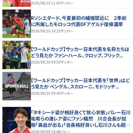
くなります…｣
2026/08/10 11:05
サッカー
Rソシエダード、今夏最初の補強間近に ２季前
に所属したモロッコ代表DFアゲルド復帰濃厚
2026/08/10 10:23
サッカー
【ワールドカップ】サッカー日本代表を名将たちは
どう見たか ファン・ハール、クロップ、フリック...
2026/08/10 09:50
サッカー
【ワールドカップ】サッカー日本代表を「世界」はど
う見たか ベンゲル、スカローニ、モドリッチ...
2026/08/10 09:45
サッカー
「タキシード姿が格好良くて放心状態」バレー石川
祐希らの激レア姿にファン騒然 川合会長が投
稿「鼻血が出る」「会長格好良いし石川さんも超格
好いい」
2026/08/09 16:48
バレー