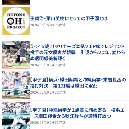
王貞治・栗山英樹にとっての甲子園とは
2026/06/15 00:00
野球
えっ４５歳？！マリナーズ本拠ＶＩＰ席でレジェンド
投手の元女優妻が観戦 引退から２０年、変わら
ぬ透明感美貌輝く
2026/08/10 14:33
野球
【甲子園】横浜・織田翔希と沖縄尚学・末吉良丞の
投打対決 第１打席は織田に軍配
2026/08/10 14:32
野球
【甲子園】沖縄尚学が１点差に詰め寄る 横浜エ
ース織田翔希から秋江駿斗が適時打放つ
2026/08/10 14:31
野球