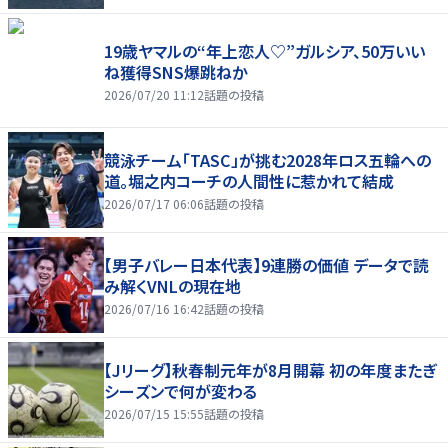
19歳ヤマルの“年上恋人♡”ガルシア、50万いい
ね獲得SNS爆跳ねか
2026/07/20 11:12
話題の投稿
競泳チーム「TASC」が挑む2028年ロス五輪への
道。堀之内コーチの人間性に惹かれて結成
2026/07/17 06:06
話題の投稿
【男子バレー日本代表】9連勝の価値 データで読
み解くVNLの現在地
2026/07/16 16:42
話題の投稿
【Jリーグ】秋春制元年が8月開幕 初の年度またぎ
シーズンで何が変わる
2026/07/15 15:55
話題の投稿