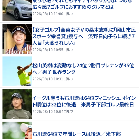
乗り心地？それともキャディバッグが沢山つめる
広々感？ゴルフにおすすめのクルマとは
2026/08/10 11:00
ゴルフ
【女子ゴルフ】全英女子Ｖの桑木志帆に「岡山市民
スポーツ栄誉賞」授与へ 渋野日向子らに続き７
人目「大変うれしい」
2026/08/10 10:55
ゴルフ
松山英樹は変動なし24位 2勝目ブレナンが35位
へ／男子世界ランク
2026/08/10 10:31
ゴルフ
イーグル奪うも石川遼は64位フィニッシュ、ポイン
ト順位は32位に後退 米男子下部ゴルフ最終日
2026/08/10 10:04
ゴルフ
石川遼64位で年間レースは後退／米下部