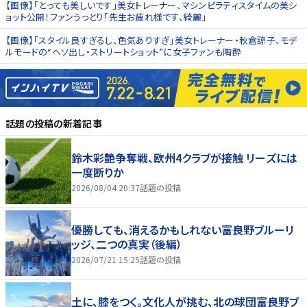
【画像】「とっても美しいです」美女トレーナー、マシンピラティスタイムの美シ
ョット公開！ファンうっとり「先生お疲れ様です、綺麗」
【画像】「スタイル良すぎるし、色気ありすぎ」美女トレーナー・秋倉諒子、モデ
ルモードの“ヘソ出し・ストリートショット”に女子ファンも陶酔
話題の投稿
の新着記事
鈴木彩艶争奪戦、欧州4クラブが接触 リーズには
一度断りか
2026/08/04 20:37
話題の投稿
優勝しても、消えるかもしれない――富良野ブルーリ
ッジ、二つの真実（後編）
2026/07/21 15:25
話題の投稿
土に、膝をつく。文化人が挑む、北の球団――富良野ブ