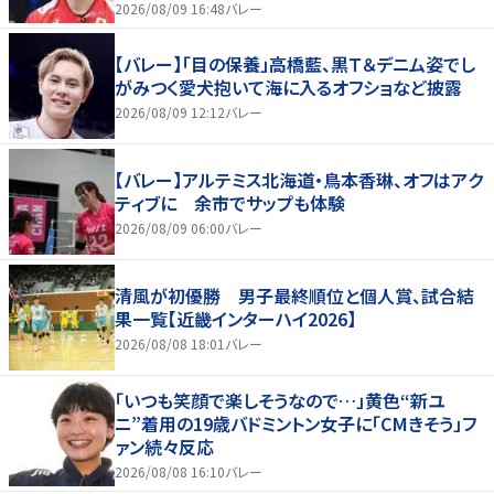
好いい」
2026/08/09 16:48
バレー
【バレー】「目の保養」高橋藍、黒Ｔ＆デニム姿でし
がみつく愛犬抱いて海に入るオフショなど披露
2026/08/09 12:12
バレー
【バレー】アルテミス北海道・鳥本香琳、オフはアク
ティブに 余市でサップも体験
2026/08/09 06:00
バレー
清風が初優勝 男子最終順位と個人賞、試合結
果一覧【近畿インターハイ2026】
2026/08/08 18:01
バレー
「いつも笑顔で楽しそうなので…」黄色“新ユ
ニ”着用の19歳バドミントン女子に「CMきそう」フ
ァン続々反応
2026/08/08 16:10
バレー