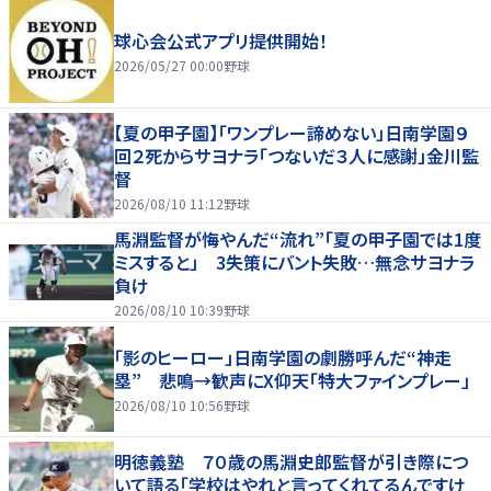
球心会公式アプリ提供開始！
2026/05/27 00:00
野球
【夏の甲子園】「ワンプレー諦めない」日南学園９
回２死からサヨナラ「つないだ３人に感謝」金川監
督
2026/08/10 11:12
野球
馬淵監督が悔やんだ“流れ”「夏の甲子園では1度
ミスすると」 3失策にバント失敗…無念サヨナラ
負け
2026/08/10 10:39
野球
「影のヒーロー」日南学園の劇勝呼んだ“神走
塁” 悲鳴→歓声にX仰天「特大ファインプレー」
2026/08/10 10:56
野球
明徳義塾 ７０歳の馬淵史郎監督が引き際につ
いて語る「学校はやれと言ってくれてるんですけ