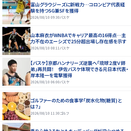
富山グラウジーズに新戦力…コロンビア代表経
験を持つSG兼SFを獲得
2026/08/10 09:30
バスケ
山本麻衣がWNBAでキャリア最高の16得点…主
力不在のエーシズで25分超出場し存在感を示す
2026/08/10 08:11
バスケ
【バスケ】京都ハンナリーズ逆襲へ「琉球２度Ｖ師
弟」再共闘！ 伊佐バスケ体現できる元日本代表・
岸本隆一を電撃獲得
2026/08/10 06:00
バスケ
ゴルファーのための食事学「炭水化物(糖質)と
は？」
2026/08/10 11:30
ゴルフ