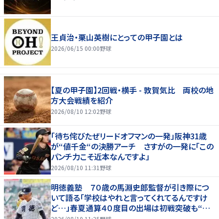
王貞治・栗山英樹にとっての甲子園とは
2026/06/15 00:00
野球
【夏の甲子園】2回戦・横手 - 敦賀気比 両校の地
方大会戦績を紹介
2026/08/10 12:02
野球
「待ち侘びたぜリードオフマンの一発」阪神31歳
が“値千金“の決勝アーチ さすがの一発に「この
パンチ力こそ近本なんですよ」
2026/08/10 11:31
野球
明徳義塾 ７０歳の馬淵史郎監督が引き際につ
いて語る「学校はやれと言ってくれてるんですけ
ど…」春夏通算４０度目の出場は初戦突破も“馬
淵節”炸裂
2026/08/10 11:25
野球