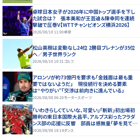
卓球日本女子が2026年に中国トップ選手を下し
た試合は？ 張本美和が王芸迪＆陳幸同を連続
撃破で圧巻V【WTTチャンピオンズ横浜2026】
2026/08/10 11:00
卓球
松山英樹は変動なし24位 2勝目ブレナンが35位
へ／男子世界ランク
2026/08/10 10:31
ゴルフ
アロンソが約73億円を要求も「金銭面は最も重
要ではないようだ」 現役続行を決める要素
は“やりがい”「交渉は前向きに進んでいる」
2026/08/08 06:20
モータースポーツ
「いわきらしくていいな、可愛い」「斬新」初出場初
勝利の東日本国際大昌平、アルプス彩ったフラダ
ンス部の応援に反響 部員は感無量「夢を見てい
るよう」
2026/08/08 18:14
ダンス