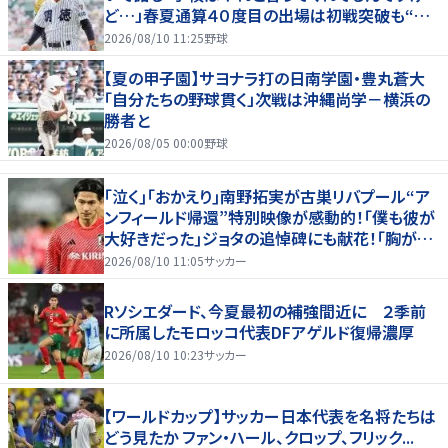
ど…」春夏通算４０度目の出場は初戦突破も“馬
淵節”炸裂
2026/08/10 11:25
野球
【夏の甲子園】サヨナラ打の日南学園・豊丸蒼大
「自分たちの野球貫く」次戦は沖縄尚学－横浜の
勝者と
2026/08/05 00:00
野球
｢泣く｣｢おかえり｣南野拓実が古巣リバプール“ア
ンフィールド帰還”特別映像が感動的！｢僕も彼が
大好きだった｣ジョタの追悼碑にも献花！｢胸が熱
くなります…｣
2026/08/10 11:05
サッカー
Rソシエダード、今夏最初の補強間近に ２季前
に所属したモロッコ代表DFアゲルド復帰濃厚
2026/08/10 10:23
サッカー
【ワールドカップ】サッカー日本代表を名将たちは
どう見たか ファン・ハール、クロップ、フリック...