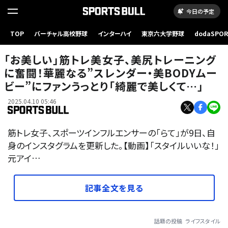
今日の予定
TOP
バーチャル高校野球
インターハイ
東京六大学野球
dodaSPO
（新しいタブ
「お美しい」筋トレ美女子、美尻トレーニング
に奮闘！華麗なる”スレンダー・美BODYムー
ビー”にファンうっとり「綺麗で美しくて…」
2025.04.10 05:46
筋トレ女子、スポーツインフルエンサーの「らて」が9日、自
身のインスタグラムを更新した。【動画】「スタイルいいな！」
元アイ…
記事全文を見る
話題の投稿
ライフスタイル