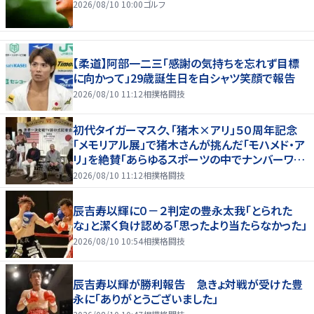
2026/08/10 10:00
ゴルフ
【柔道】阿部一二三「感謝の気持ちを忘れず目標
に向かって」29歳誕生日を白シャツ笑顔で報告
2026/08/10 11:12
相撲格闘技
初代タイガーマスク、「猪木×アリ」５０周年記念
「メモリアル展」で猪木さんが挑んだ「モハメド・ア
リ」を絶賛「あらゆるスポーツの中でナンバーワン
の存在」
2026/08/10 11:12
相撲格闘技
辰吉寿以輝に０－２判定の豊永太我「とられた
な」と潔く負け認める「思ったより当たらなかった」
2026/08/10 10:54
相撲格闘技
辰吉寿以輝が勝利報告 急きょ対戦が受けた豊
永に「ありがとうございました」