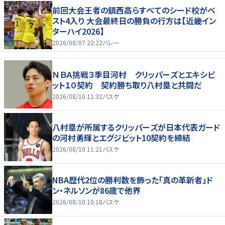
前回大会王者の鎮西高らすべてのシード校がベ
スト4入り 大会最終日の勝負の行方は【近畿イン
ターハイ2026】
2026/08/07 22:22
バレー
ＮＢＡ挑戦３季目河村 クリッパーズとエキシビ
ット１０契約 契約勝ち取り八村塁と共闘だ
2026/08/10 11:32
バスケ
八村塁が所属するクリッパーズが日本代表ガード
の河村勇輝とエグジビット10契約を締結
2026/08/10 11:21
バスケ
NBA歴代2位の勝利数を飾った「真の革新者」ド
ン・ネルソンが86歳で他界
2026/08/10 10:18
バスケ