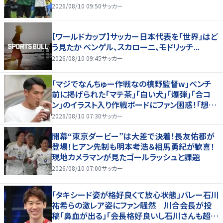
2026/08/10 09:50
サッカー
【ワールドカップ】サッカー日本代表を「世界」はど
う見たか ベンゲル、スカローニ、モドリッチ...
2026/08/10 09:45
サッカー
｢マジでなんちゅー作戦なの槙野監督w｣ベンチ
前に掲げられた｢マテ茶｣｢白い犬｣｢爆弾｣｢合コ
ン｣のイラスト入り作戦ボードにファン困惑！｢想像
よりデカくて吹いた｣
2026/08/10 07:30
サッカー
開幕“東京ダービー”は大差で決着！長友佑都が
登場！ヒアン先制も明本考浩＆相馬勇紀が歓喜！
現地カメラマンが見たゴールラッシュと課題
2026/08/10 07:00
サッカー
「タキシード姿が格好良くて放心状態」バレー石川
祐希らの激レア姿にファン騒然 川合会長が投
稿「鼻血が出る」「会長格好良いし石川さんも超格