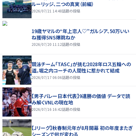
ルーリッジ、二つの真実（前編）
2026/07/21 14:48
話題の投稿
19歳ヤマルの“年上恋人♡”ガルシア、50万いい
ね獲得SNS爆跳ねか
2026/07/20 11:12
話題の投稿
競泳チーム「TASC」が挑む2028年ロス五輪への
道。堀之内コーチの人間性に惹かれて結成
2026/07/17 06:06
話題の投稿
【男子バレー日本代表】9連勝の価値 データで読
み解くVNLの現在地
2026/07/16 16:42
話題の投稿
【Jリーグ】秋春制元年が8月開幕 初の年度またぎ
シーズンで何が変わる