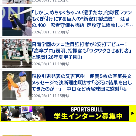
「しかし、めちゃくちゃいい選手だな」他球団ファン
もくぎ付けにする巨人の“新安打製造機” 注目
の.400 忍者守備も話題「走攻守に躍動しすぎだ
ろ」
2026/08/10 11:23
野球
日南学園のプロ注目強打者が2安打デビュー！
「高卒プロ」表明、指揮官も「ワクワクさせる打者」
と絶賛【26年夏甲子園】」
2026/08/10 11:19
野球
現役引退発表の又吉克樹 便箋５枚の直筆長文
メッセージで決断理由明かす「必死に結果を出し
てきたのが…」 中日など所属球団に感謝「根気
強く指導してもらった」
2026/08/10 11:15
野球