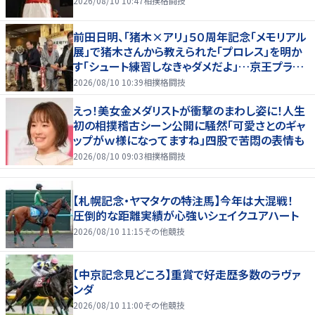
2026/08/10 10:47
相撲格闘技
前田日明、「猪木×アリ」５０周年記念「メモリアル
展」で猪木さんから教えられた「プロレス」を明か
す「シュート練習しなきゃダメだよ」…京王プラザ
ホテルで３１日まで
2026/08/10 10:39
相撲格闘技
えっ！美女金メダリストが衝撃のまわし姿に！人生
初の相撲稽古シーン公開に騒然「可愛さとのギャ
ップがｗ様になってますね」四股で苦悶の表情も
2026/08/10 09:03
相撲格闘技
【札幌記念・ヤマタケの特注馬】今年は大混戦！
圧倒的な距離実績が心強いシェイクユアハート
2026/08/10 11:15
その他競技
【中京記念見どころ】重賞で好走歴多数のラヴァ
ンダ
2026/08/10 11:00
その他競技