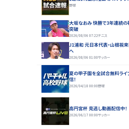
野球
大坂なおみ 快勝で3年連続の
突破
2026/08/06 07:22
テニス
J1浦和 元日本代表・山根視
へ
2026/08/06 01:00
サッカー
夏の甲子園を全試合無料ライ
信！
2026/04/18 00:00
野球
高円宮杯 見逃し動画配信中！
2026/06/17 00:00
サッカー