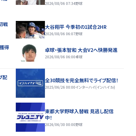
2026/08/06 07:34
野球
初戦
大谷翔平 今季初の1試合2HR
2026/08/06 06:07
野球
来獲得
卓球・張本智和 大会V2へ快勝発進
2026/08/06 06:00
卓球
ブ配
全30競技を完全無料でライブ配信！
2025/06/26 00:00
インターハイ(インハイ.tv)
東都大学野球入替戦 見逃し配信
中！
2026/06/30 00:00
野球