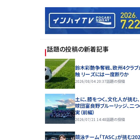
話題の投稿
の新着記事
鈴木彩艶争奪戦、欧州4クラブ
触 リーズには一度断りか
2026/08/04 20:37
話題の投稿
土に、膝をつく。文化人が挑む
球団――富良野ブルーリッジ、二
実（前編）
2026/07/21 14:48
話題の投稿
競泳チーム「TASC」が挑む20