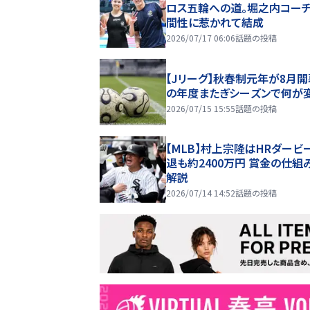
ロス五輪への道。堀之内コー
間性に惹かれて結成
2026/07/17 06:06
話題の投稿
【Jリーグ】秋春制元年が8月開
の年度またぎシーズンで何が
2026/07/15 15:55
話題の投稿
【MLB】村上宗隆はHRダービ
退も約2400万円 賞金の仕組
解説
2026/07/14 14:52
話題の投稿