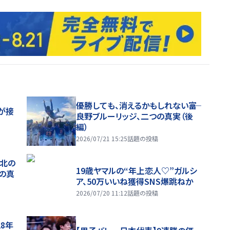
優勝しても、消えるかもしれない――富
が接
良野ブルーリッジ、二つの真実（後
編）
2026/07/21 15:25
話題の投稿
、北の
19歳ヤマルの“年上恋人♡”ガルシ
つの真
ア、50万いいね獲得SNS爆跳ねか
2026/07/20 11:12
話題の投稿
28年