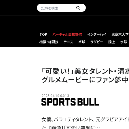
TOP
バーチャル高校野球
インターハイ
東京六大学
相撲・格闘技
テニス
卓球
ラグビー
陸上
水泳
「可愛い！」美女タレント・清
グルメムービーにファン夢中
2025.04.10 04:13
女優、バラエティタレント、 元グラビアア
た。【画像】「可愛い笑顔に…