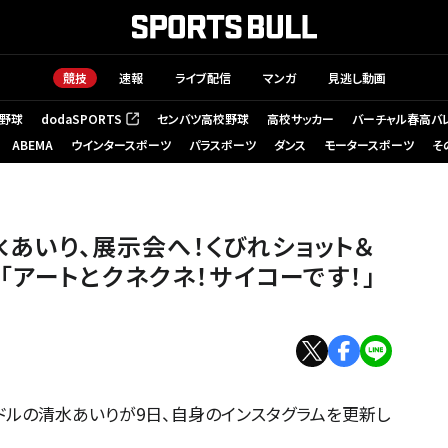
競技
速報
ライブ配信
マンガ
見逃し動画
野球
dodaSPORTS
センバツ高校野球
高校サッカー
バーチャル春高バ
（新しいタブで開く）
ABEMA
ウインタースポーツ
パラスポーツ
ダンス
モータースポーツ
そ
水あいり、展示会へ！くびれショット＆
「アートとクネクネ！サイコーです！」
イドルの清水あいりが9日、自身のインスタグラムを更新し