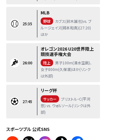
MLB
野球
カブス(鈴木誠也)vs. ブ
25:35
ルージェイズ(岡本和真)(27:20)
ほか
オレゴン2026 U20世界陸上
競技選手権大会
26:00
陸上
男子100m(清水空跳)、
女子800m(久保凛)ほか(リンク
は外部)
リーグ杯
サッカー
ブリストル・C(平河
27:45
悠) vs. ウォルソール(リンクは外
部)
スポーツブル 公式SNS