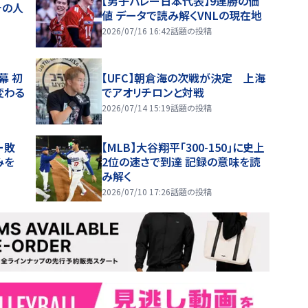
【男子バレー日本代表】9連勝の価
チの人
値 データで読み解くVNLの現在地
2026/07/16 16:42
話題の投稿
幕 初
【UFC】朝倉海の次戦が決定 上海
変わる
でアオリチロンと対戦
2026/07/14 15:19
話題の投稿
ー敗
【MLB】大谷翔平「300-150」に史上
みを
2位の速さで到達 記録の意味を読
み解く
2026/07/10 17:26
話題の投稿