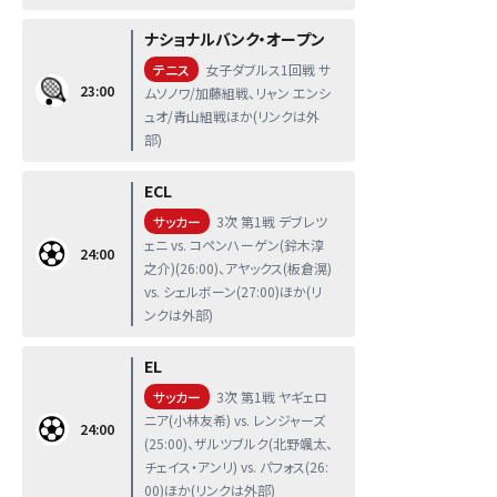
ナショナルバンク・オープン
テニス
女子ダブルス1回戦 サ
23:00
ムソノワ/加藤組戦、リャン エンシ
ュオ/青山組戦ほか(リンクは外
部)
ECL
サッカー
3次 第1戦 デブレツ
ェニ vs. コペンハーゲン(鈴木淳
24:00
之介)(26:00)、アヤックス(板倉滉)
vs. シェルボーン(27:00)ほか(リ
ンクは外部)
EL
サッカー
3次 第1戦 ヤギェロ
ニア(小林友希) vs. レンジャーズ
24:00
(25:00)、ザルツブルク(北野颯太、
チェイス・アンリ) vs. パフォス(26:
00)ほか(リンクは外部)