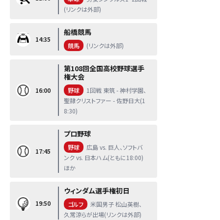
(リンクは外部)
船橋競馬
14:35
競馬
(リンクは外部)
第108回全国高校野球選手
権大会
16:00
野球
1回戦 東筑 - 神村学園、
聖隷クリストファー - 佐野日大(1
8:30)
プロ野球
野球
広島 vs. 巨人、ソフトバ
17:45
ンク vs. 日本ハム(ともに18:00)
ほか
ウィンダム選手権初日
19:50
ゴルフ
米国男子 松山英樹、
久常涼らが出場(リンクは外部)