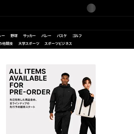
レー
野球
サッカー
バレー
バスケ
ゴルフ
の他競技
大学スポーツ
スポーツビジネス