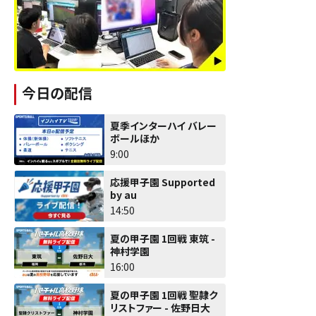
今日の配信
夏季インターハイ バレー
ボールほか
9:00
応援甲子園 Supported
by au
14:50
夏の甲子園 1回戦 東筑 -
神村学園
16:00
夏の甲子園 1回戦 聖隷ク
リストファー - 佐野日大