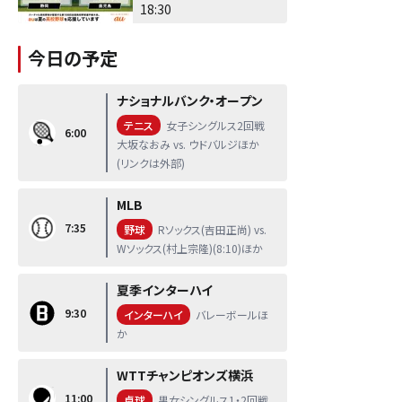
18:30
今日の予定
ナショナルバンク・オープン
テニス
女子シングルス2回戦
6:00
大坂なおみ vs. ウドバルジほか
(リンクは外部)
MLB
7:35
野球
Rソックス(吉田正尚) vs.
Wソックス(村上宗隆)(8:10)ほか
夏季インターハイ
9:30
インターハイ
バレーボールほ
か
WTTチャンピオンズ横浜
11:00
卓球
男女シングルス1・2回戦