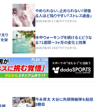
やめられない、止められない！頑張
る人ほど陥りやすい「ストレス過食」
2026/08/05 17:40
ライフスタイル
！太り
水中ウォーキングを続けるとどうな
方を栄
る？1週間～3ヶ月の変化と効果
2026/08/05 14:07
ライフスタイル
今永昇太 大谷に先頭弾被弾も粘投
8勝目
ス戦