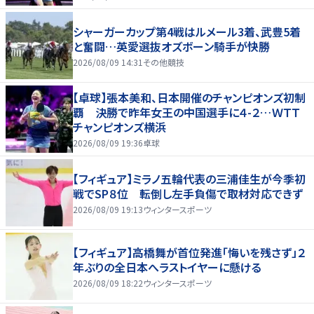
シャーガーカップ第4戦はルメール3着、武豊5着
と奮闘…英愛選抜オズボーン騎手が快勝
2026/08/09 14:31
その他競技
【卓球】張本美和、日本開催のチャンピオンズ初制
覇 決勝で昨年女王の中国選手に４-２…ＷＴＴ
チャンピオンズ横浜
2026/08/09 19:36
卓球
【フィギュア】ミラノ五輪代表の三浦佳生が今季初
戦でSP８位 転倒し左手負傷で取材対応できず
2026/08/09 19:13
ウィンタースポーツ
【フィギュア】高橋舞が首位発進「悔いを残さず」２
年ぶりの全日本へラストイヤーに懸ける
2026/08/09 18:22
ウィンタースポーツ