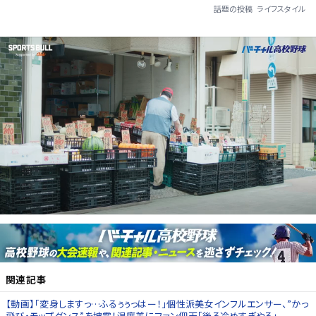
話題の投稿
ライフスタイル
関連記事
【動画】「変身しますっ…ふるぅぅっはー！」個性派美女インフルエンサー、”かっ
飛び・モップダンス”を披露！温度差にファン仰天「後ろ冷めすぎやろ」