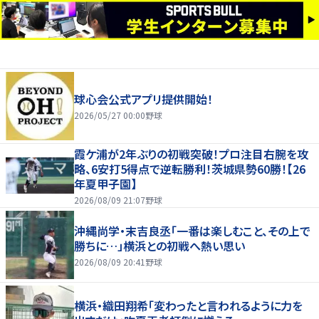
球心会公式アプリ提供開始！
2026/05/27 00:00
野球
霞ケ浦が2年ぶりの初戦突破！プロ注目右腕を攻
略、6安打5得点で逆転勝利！茨城県勢60勝！【26
年夏甲子園】
2026/08/09 21:07
野球
沖縄尚学・末吉良丞「一番は楽しむこと、その上で
勝ちに…」横浜との初戦へ熱い思い
2026/08/09 20:41
野球
横浜・織田翔希「変わったと言われるように力を