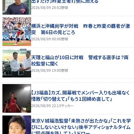
出すだけ」昨夏王者打倒に燃える
2026/08/09 20:02
野球
横浜と沖縄尚学が対戦 昨春と昨夏の覇者が激
突 第6日の見どころ
2026/08/09 00:00
野球
天理と福山が10日に対戦 警戒する選手は？両
校監督に聞く
2026/08/09 19:00
野球
【J3福島】カズ、開幕戦でメンバー入りも出場なく
惜敗「切り替えて」「もう１回締め直して」
2026/08/09 22:13
サッカー
東京Ｖ城福浩監督「未熟さが出たかな」「これを学
びにしないといけない」後半アディショナルタイム
に同点弾を許して１-１ドロー