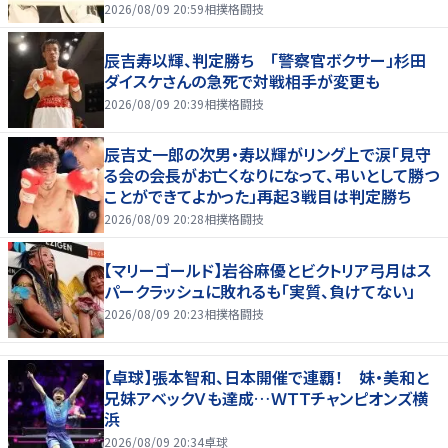
2026/08/09 20:59
相撲格闘技
辰吉寿以輝、判定勝ち 「警察官ボクサー」杉田
ダイスケさんの急死で対戦相手が変更も
2026/08/09 20:39
相撲格闘技
辰吉丈一郎の次男・寿以輝がリング上で涙「見守
る会の会長がお亡くなりになって、弔いとして勝つ
ことができてよかった」再起３戦目は判定勝ち
2026/08/09 20:28
相撲格闘技
【マリーゴールド】岩谷麻優とビクトリア弓月はス
パークラッシュに敗れるも「実質、負けてない」
2026/08/09 20:23
相撲格闘技
【卓球】張本智和、日本開催で連覇！ 妹・美和と
兄妹アベックＶも達成…ＷＴＴチャンピオンズ横
浜
2026/08/09 20:34
卓球