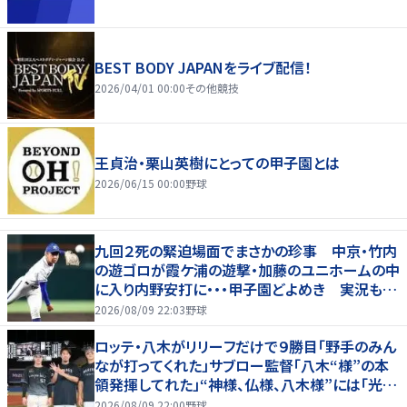
BEST BODY JAPANをライブ配信！
2026/04/01 00:00
その他競技
王貞治・栗山英樹にとっての甲子園とは
2026/06/15 00:00
野球
九回２死の緊迫場面でまさかの珍事 中京・竹内
の遊ゴロが霞ケ浦の遊撃・加藤のユニホームの中
に入り内野安打に・・・甲子園どよめき 実況も驚
き「おっと！」
2026/08/09 22:03
野球
ロッテ・八木がリリーフだけで９勝目「野手のみん
なが打ってくれた」サブロー監督「八木“様”の本
領発揮してれた」“神様、仏様、八木様”には「光栄
です」
2026/08/09 22:00
野球