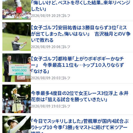
「悔しいけど、ベストを尽くした結果。来年リベンジ
したい」
2026/08/09 20:29
ゴルフ
【女子ゴルフ】安田祐香は３勝目ならず３位「ミス
が出てしまった。悔いはない」 吉沢柚月とのＶ争
いで敗れる
2026/08/09 20:06
ゴルフ
【女子ゴルフ】都玲華「上がりボギボギーかなチ
ー」 今季最高１１位も…トップ１０入りならず
「なける」
2026/08/09 20:03
ゴルフ
今季最多4度目の2位で女王レース3位浮上 永井
花奈は「狙える試合を勝っていきたい」
2026/08/09 19:03
ゴルフ
「今日でスッキリしました」菅楓華が国内4試合ぶ
りトップ10 今季「3勝」をマストに掲げて米ツアー