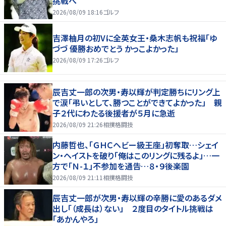
挑戦へ
2026/08/09 18:16
ゴルフ
吉澤柚月の初Vに全英女王・桑木志帆も祝福「ゆ
づづ 優勝おめでとう かっこよかった」
2026/08/09 17:26
ゴルフ
辰吉丈一郎の次男・寿以輝が判定勝ちにリング上
で涙「弔いとして、勝つことができてよかった」 親
子２代にわたる後援者が５月に急逝
2026/08/09 21:26
相撲格闘技
内藤哲也、「ＧＨＣヘビー級王座」初奪取…シェイ
ン・ヘイストを破り「俺はこのリングに残るよ」…一
方で「Ｎ-１」不参加を通告…８・９後楽園
2026/08/09 21:11
相撲格闘技
辰吉丈一郎が次男・寿以輝の辛勝に愛のあるダメ
出し「（成長は）ない」 ２度目のタイトル挑戦は
「あかんやろ」