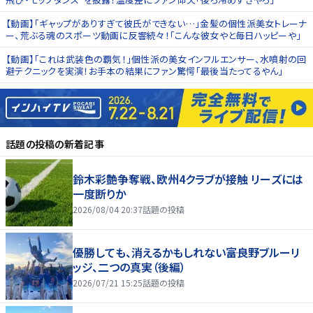
【動画】「ギャップがありすぎて彼氏ができない…」金髪の個性派美女トレーナ
ー、荒ぶる魂のスポーツ動画に反響続々！「こんな彼女やと毎日ハッピーや」
【動画】「これは武装色の覇気！」個性派の美女インフルエンサー、水噴射の回
避テクニックを実演！お手本の結果にファン驚愕「最後当たってるやん」
話題の投稿
の新着記事
鈴木彩艶争奪戦、欧州4クラブが接触 リーズには
一度断りか
2026/08/04 20:37
話題の投稿
優勝しても、消えるかもしれない――富良野ブルーリ
ッジ、二つの真実（後編）
2026/07/21 15:25
話題の投稿