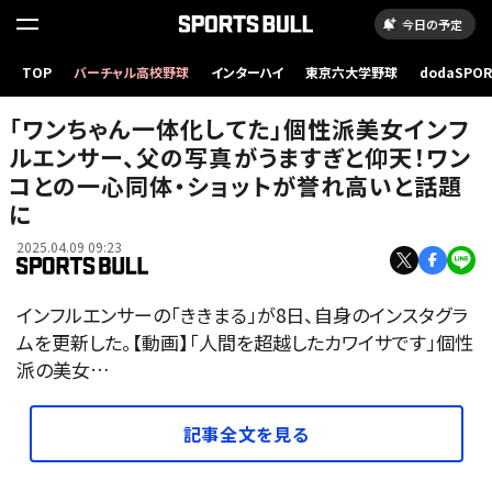
今日の予定
TOP
バーチャル高校野球
インターハイ
東京六大学野球
dodaSPO
（新しいタブ
「ワンちゃん一体化してた」個性派美女インフ
ルエンサー、父の写真がうますぎと仰天！ワン
コとの一心同体・ショットが誉れ高いと話題
に
2025.04.09 09:23
インフルエンサーの「ききまる」が8日、自身のインスタグラ
ムを更新した。【動画】「人間を超越したカワイサです」個性
派の美女…
記事全文を見る