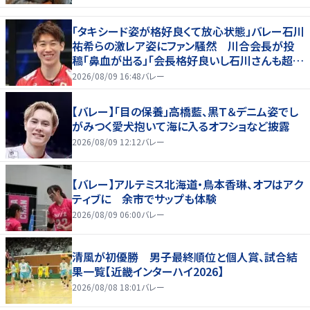
「タキシード姿が格好良くて放心状態」バレー石川
祐希らの激レア姿にファン騒然 川合会長が投
稿「鼻血が出る」「会長格好良いし石川さんも超格
好いい」
2026/08/09 16:48
バレー
【バレー】「目の保養」高橋藍、黒Ｔ＆デニム姿でし
がみつく愛犬抱いて海に入るオフショなど披露
2026/08/09 12:12
バレー
【バレー】アルテミス北海道・鳥本香琳、オフはアク
ティブに 余市でサップも体験
2026/08/09 06:00
バレー
清風が初優勝 男子最終順位と個人賞、試合結
果一覧【近畿インターハイ2026】
2026/08/08 18:01
バレー