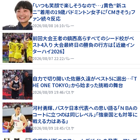
「いつも笑顔で楽しそうなので…」黄色“新ユ
ニ”着用の19歳バドミントン女子に「CMきそう」フ
ァン続々反応
2026/08/08 16:10
バレー
前回大会王者の鎮西高らすべてのシード校がベ
スト4入り 大会最終日の勝負の行方は【近畿イン
ターハイ2026】
2026/08/07 22:22
バレー
自力で切り開いた佐藤久遠がベスト5に選出…『T
HE ONE TOKYO』から始まった挑戦の舞台
2026/08/09 19:46
バスケ
河村勇輝、バスケ日本代表への思い語る「ＮＢＡの
コートに立つのは同じレベル」「強豪国とも対等に
戦える力はある」
2026/08/09 18:45
バスケ