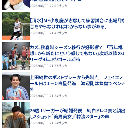
2026/08/09 22:02
サッカー
【清水】MF小泉慶が志願して練習試合に出場「試
合をやらなければわからない事がある」
2026/08/09 21:43
サッカー
カズ、秋春制シーズン移行が好影響？ 「百年構
想Ｌから新たにという感じでもない」次戦以降のＪ
リーグ９年ぶりゴール期待
2026/08/09 21:37
サッカー
上田綺世のポストプレーから先制点 フェイエノ
ールトは１－０白星発進 渡辺剛は負傷でベンチ
外
2026/08/09 21:34
サッカー
26歳Ｊリーガーが結婚発表 純白ドレス妻と顔出
し2ショット「美男美女」「韓流スター」の声
2026/08/09 21:34
サッカー