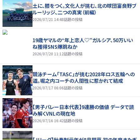
土に、膝をつく。文化人が挑む、北の球団――富良野ブ
ルーリッジ、二つの真実（前編）
2026/07/21 14:48
話題の投稿
19歳ヤマルの“年上恋人♡”ガルシア、50万いい
ね獲得SNS爆跳ねか
2026/07/20 11:12
話題の投稿
競泳チーム「TASC」が挑む2028年ロス五輪への
道。堀之内コーチの人間性に惹かれて結成
2026/07/17 06:06
話題の投稿
【男子バレー日本代表】9連勝の価値 データで読
み解くVNLの現在地
2026/07/16 16:42
話題の投稿
【Jリーグ】秋春制元年が8月開幕 初の年度またぎ