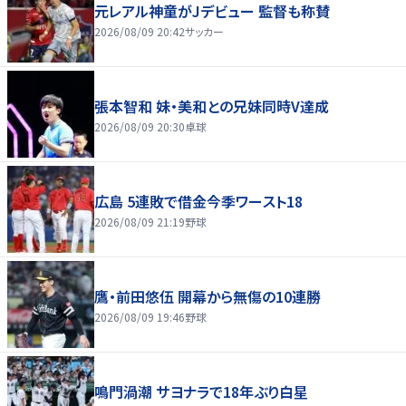
元レアル神童がJデビュー 監督も称賛
2026/08/09 20:42
サッカー
張本智和 妹・美和との兄妹同時V達成
2026/08/09 20:30
卓球
広島 5連敗で借金今季ワースト18
2026/08/09 21:19
野球
鷹・前田悠伍 開幕から無傷の10連勝
2026/08/09 19:46
野球
鳴門渦潮 サヨナラで18年ぶり白星