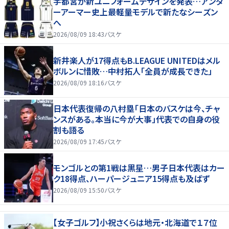
宇都宮が新ユニフォームデザインを発表…アンダ
ーアーマー史上最軽量モデルで新たなシーズン
へ
2026/08/09 18:43
バスケ
新井楽人が17得点もB.LEAGUE UNITEDはメル
ボルンに惜敗…中村拓人「全員が成長できた」
2026/08/09 18:16
バスケ
日本代表復帰の八村塁「日本のバスケは今、チャ
ンスがある。本当に今が大事」代表での自身の役
割も語る
2026/08/09 17:45
バスケ
モンゴルとの第1戦は黒星…男子日本代表はカー
ク18得点、ハーパージュニア15得点も及ばず
2026/08/09 15:50
バスケ
【女子ゴルフ】小祝さくらは地元・北海道で１７位