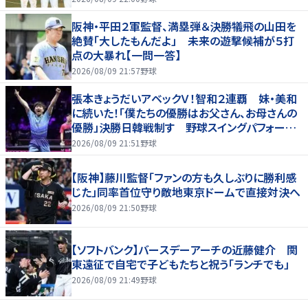
阪神・平田２軍監督、満塁弾＆決勝犠飛の山田を
絶賛「大したもんだよ」 未来の遊撃候補が５打
点の大暴れ【一問一答】
2026/08/09 21:57
野球
張本きょうだいアベックＶ！智和２連覇 妹・美和
に続いた！「僕たちの優勝はお父さん、お母さんの
優勝」決勝日韓戦制す 野球スイングパフォーマ
ンスで歓喜爆発 本音もちらり「妹が先に決めて
2026/08/09 21:51
野球
緊張した」
【阪神】藤川監督「ファンの方も久しぶりに勝利感
じた」同率首位守り敵地東京ドームで直接対決へ
2026/08/09 21:50
野球
【ソフトバンク】バースデーアーチの近藤健介 関
東遠征で自宅で子どもたちと祝う「ランチでも」
2026/08/09 21:49
野球