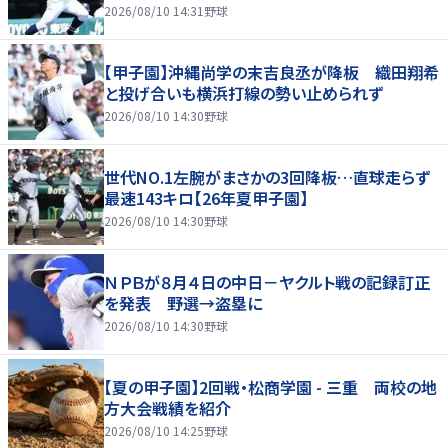
2026/08/10 14:31
野球
【甲子園】沖縄尚学の末吉良丞が降板 織田翔希
と投げ合いも横浜打線の勢い止められず
2026/08/10 14:30
野球
世代NO.1左腕がまさかの3回降板…直球走らず
最速143キロ【26年夏甲子園】
2026/08/10 14:30
野球
ＮＰＢが８月４日の中日－ヤクルト戦の記録訂正
を発表 野選→盗塁に
2026/08/10 14:30
野球
【夏の甲子園】2回戦・松商学園 - 三重 両校の地
方大会戦績を紹介
2026/08/10 14:25
野球