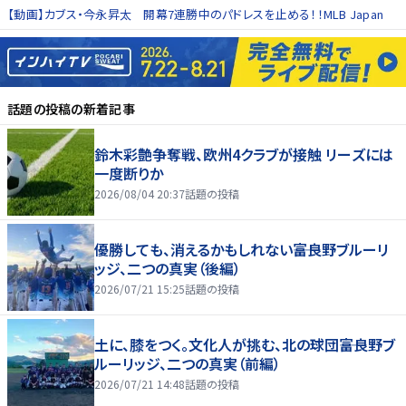
【動画】カブス・今永昇太 開幕7連勝中のパドレスを止める！！MLB Japan
話題の投稿
の新着記事
鈴木彩艶争奪戦、欧州4クラブが接触 リーズには
一度断りか
2026/08/04 20:37
話題の投稿
優勝しても、消えるかもしれない――富良野ブルーリ
ッジ、二つの真実（後編）
2026/07/21 15:25
話題の投稿
土に、膝をつく。文化人が挑む、北の球団――富良野ブ
ルーリッジ、二つの真実（前編）
2026/07/21 14:48
話題の投稿