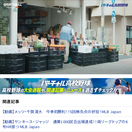
関連記事
【動画】メッツ・千賀滉大 今季初勝利！！5回無失点の好投！MLB Japan
【動画】ヤンキース・ジャッジ 通算1000試合出場達成！！両リーグトップの6
号HR放つ MLB Japan