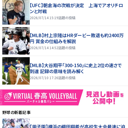
【UFC】朝倉海の次戦が決定 上海でアオリチロ
ンと対戦
2026/07/14 15:19
話題の投稿
【MLB】村上宗隆はHRダービー敗退も約2400万
円 賞金の仕組みを解説
2026/07/14 14:52
話題の投稿
【MLB】大谷翔平「300-150」に史上2位の速さで
到達 記録の意味を読み解く
2026/07/10 17:26
話題の投稿
野球
の新着記事
【甲子園】横浜の織田翔希が高校生大会最速に迫