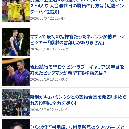
スト4入り 大会最終日の勝負の行方は【近畿イン
ターハイ2026】
2026/08/07 22:22
バレー
マブスで最初の指揮官だったネルソンが他界…ノ
ビツキー「感謝の言葉しかありません」
2026/08/10 13:49
バスケ
現役続行を望むケビン・ラブ…キャリア18年目を
終えたビッグマンが希望する移籍先は？
2026/08/10 13:25
バスケ
新潟がキム・ミンウクとの契約合意を発表「求めら
れる役割に全力を尽くす」
2026/08/10 12:44
バスケ
【バスケ】河村勇輝、八村塁所属のクリッパーズと