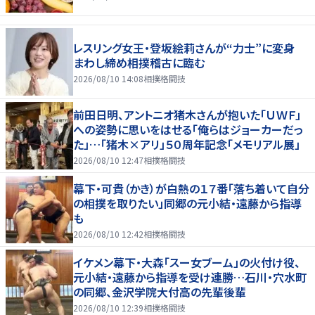
レスリング女王・登坂絵莉さんが“力士”に変身
まわし締め相撲稽古に臨む
2026/08/10 14:08
相撲格闘技
前田日明、アントニオ猪木さんが抱いた「ＵＷＦ」
への姿勢に思いをはせる「俺らはジョーカーだっ
た」…「猪木×アリ」５０周年記念「メモリアル展」
2026/08/10 12:47
相撲格闘技
幕下・可貴（かき）が白熱の１７番「落ち着いて自分
の相撲を取りたい」同郷の元小結・遠藤から指導
も
2026/08/10 12:42
相撲格闘技
イケメン幕下・大森「スー女ブーム」の火付け役、
元小結・遠藤から指導を受け連勝…石川・穴水町
の同郷、金沢学院大付高の先輩後輩
2026/08/10 12:39
相撲格闘技