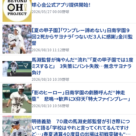
球心会公式アプリ提供開始！
2026/05/27 00:00
野球
【夏の甲子園】「ワンプレー諦めない」日南学園９
回２死からサヨナラ「つないだ３人に感謝」金川監
督
2026/08/10 11:12
野球
馬淵監督が悔やんだ“流れ”「夏の甲子園では1度
ミスすると」 3失策にバント失敗…無念サヨナラ
負け
2026/08/10 10:39
野球
「影のヒーロー」日南学園の劇勝呼んだ“神走
塁” 悲鳴→歓声にX仰天「特大ファインプレー」
2026/08/10 10:56
野球
明徳義塾 ７０歳の馬淵史郎監督が引き際につ
いて語る「学校はやれと言ってくれてるんですけ
ど…」春夏通算４０度目の出場は初戦突破も“馬