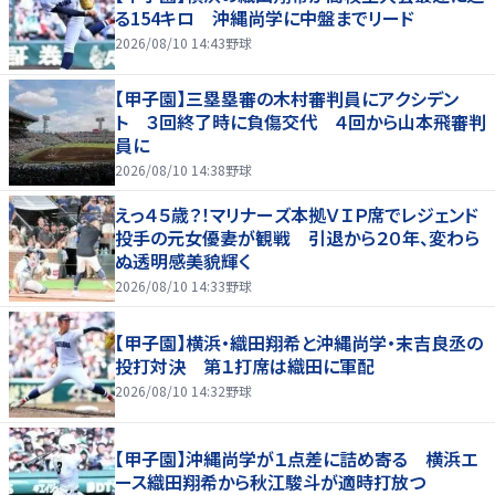
る154キロ 沖縄尚学に中盤までリード
2026/08/10 14:43
野球
【甲子園】三塁塁審の木村審判員にアクシデン
ト ３回終了時に負傷交代 ４回から山本飛審判
員に
2026/08/10 14:38
野球
えっ４５歳？！マリナーズ本拠ＶＩＰ席でレジェンド
投手の元女優妻が観戦 引退から２０年、変わら
ぬ透明感美貌輝く
2026/08/10 14:33
野球
【甲子園】横浜・織田翔希と沖縄尚学・末吉良丞の
投打対決 第１打席は織田に軍配
2026/08/10 14:32
野球
【甲子園】沖縄尚学が１点差に詰め寄る 横浜エ
ース織田翔希から秋江駿斗が適時打放つ