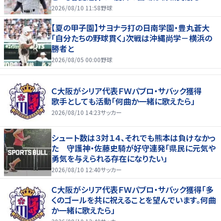
淵節”炸裂
2026/08/10 11:58
野球
【夏の甲子園】サヨナラ打の日南学園・豊丸蒼大
「自分たちの野球貫く」次戦は沖縄尚学－横浜の
勝者と
2026/08/05 00:00
野球
Ｃ大阪がシリア代表ＦＷパブロ・サバック獲得
歌手としても活動「何曲か一緒に歌えたら」
2026/08/10 14:23
サッカー
シュート数は３対１４、それでも熊本は負けなかっ
た 守護神・佐藤史騎が好守連発「県民に元気や
勇気を与えられる存在になりたい」
2026/08/10 12:40
サッカー
Ｃ大阪がシリア代表ＦＷパブロ・サバック獲得「多
くのゴールを共に祝えることを望んでいます。何曲
か一緒に歌えたら」