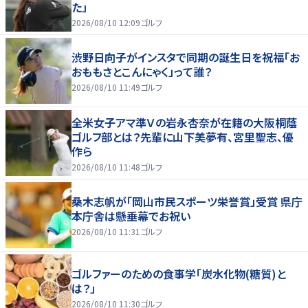
た」
2026/08/10 12:09
ゴルフ
渋野日向子がインスタで同期の誕生日を祝福「お
おももさとこんにゃく」って誰？
2026/08/10 11:49
ゴルフ
全米女子アマ準Ｖの岩永杏奈が在籍の大阪桐蔭
ゴルフ部とは？先輩に山下美夢有、宮里聖志、優
作ら
2026/08/10 11:48
ゴルフ
桑木志帆が「岡山市民スポーツ栄誉賞」受賞 県庁
本庁舎は懸垂幕でお祝い
2026/08/10 11:31
ゴルフ
ゴルファーのための食事学「炭水化物(糖質)と
は？」
2026/08/10 11:30
ゴルフ