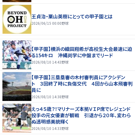
王貞治・栗山英樹にとっての甲子園とは
2026/06/15 00:00
野球
【甲子園】横浜の織田翔希が高校生大会最速に迫
る154キロ 沖縄尚学に中盤までリード
2026/08/10 14:43
野球
【甲子園】三塁塁審の木村審判員にアクシデン
ト ３回終了時に負傷交代 ４回から山本飛審判
員に
2026/08/10 14:38
野球
えっ４５歳？！マリナーズ本拠ＶＩＰ席でレジェンド
投手の元女優妻が観戦 引退から２０年、変わら
ぬ透明感美貌輝く
2026/08/10 14:33
野球