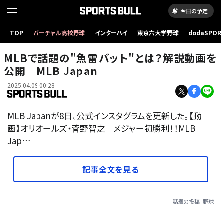
今日の予定
TOP
バーチャル高校野球
インターハイ
東京六大学野球
dodaSPO
（新しいタブ
MLBで話題の"魚雷バット"とは？解説動画を
公開 MLB Japan
2025.04.09 00:28
MLB Japanが8日、公式インスタグラムを更新した。【動
画】オリオールズ・菅野智之 メジャー初勝利！！MLB
Jap…
記事全文を見る
話題の投稿
野球