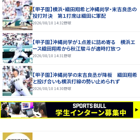
【甲子園】横浜・織田翔希と沖縄尚学・末吉良丞の
投打対決 第１打席は織田に軍配
2026/08/10 14:32
野球
【甲子園】沖縄尚学が１点差に詰め寄る 横浜エ
ース織田翔希から秋江駿斗が適時打放つ
2026/08/10 14:31
野球
【甲子園】沖縄尚学の末吉良丞が降板 織田翔希
と投げ合いも横浜打線の勢い止められず
2026/08/10 14:30
野球