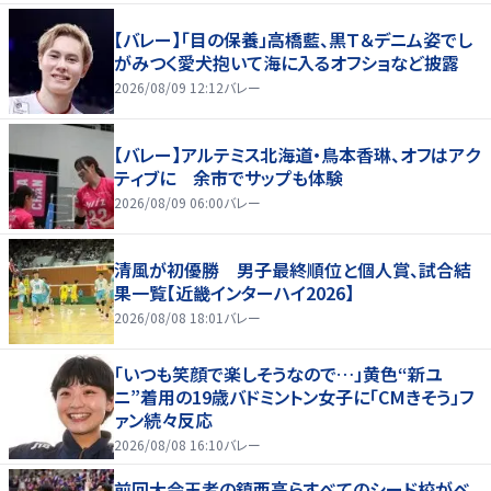
【バレー】「目の保養」高橋藍、黒Ｔ＆デニム姿でし
がみつく愛犬抱いて海に入るオフショなど披露
2026/08/09 12:12
バレー
【バレー】アルテミス北海道・鳥本香琳、オフはアク
ティブに 余市でサップも体験
2026/08/09 06:00
バレー
清風が初優勝 男子最終順位と個人賞、試合結
果一覧【近畿インターハイ2026】
2026/08/08 18:01
バレー
「いつも笑顔で楽しそうなので…」黄色“新ユ
ニ”着用の19歳バドミントン女子に「CMきそう」フ
ァン続々反応
2026/08/08 16:10
バレー
前回大会王者の鎮西高らすべてのシード校がベ