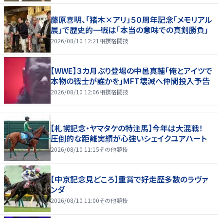
藤原喜明、「猪木×アリ」５０周年記念「メモリアル
展」で歴史的一戦は「本当の意味での真剣勝負」
2026/08/10 12:21
相撲格闘技
【WWE】３カ月ぶり登場の中邑真輔「俺とアイツで
本物の戦士が誰かを」MFT壊滅へ仲間投入予告
2026/08/10 12:06
相撲格闘技
【札幌記念・ヤマタケの特注馬】今年は大混戦！
圧倒的な距離実績が心強いシェイクユアハート
2026/08/10 11:15
その他競技
【中京記念見どころ】重賞で好走歴多数のラヴァ
ンダ
2026/08/10 11:00
その他競技