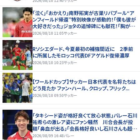
2026/08/10 12:40
サッカー
｢泣く｣｢おかえり｣南野拓実が古巣リバプール“ア
ンフィールド帰還”特別映像が感動的！｢僕も彼が
大好きだった｣ジョタの追悼碑にも献花！｢胸が熱
くなります…｣
2026/08/10 11:05
サッカー
Rソシエダード、今夏最初の補強間近に ２季前
に所属したモロッコ代表DFアゲルド復帰濃厚
2026/08/10 10:23
サッカー
【ワールドカップ】サッカー日本代表を名将たちは
どう見たか ファン・ハール、クロップ、フリック...
2026/08/10 09:50
サッカー
「タキシード姿が格好良くて放心状態」バレー石川
祐希らの激レア姿にファン騒然 川合会長が投
稿「鼻血が出る」「会長格好良いし石川さんも超格
好いい」
2026/08/09 16:48
バレー