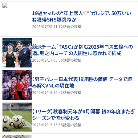
19歳ヤマルの“年上恋人♡”ガルシア、50万いい
ね獲得SNS爆跳ねか
2026/07/20 11:12
話題の投稿
競泳チーム「TASC」が挑む2028年ロス五輪への
道。堀之内コーチの人間性に惹かれて結成
2026/07/17 06:06
話題の投稿
【男子バレー日本代表】9連勝の価値 データで読
み解くVNLの現在地
2026/07/16 16:42
話題の投稿
【Jリーグ】秋春制元年が8月開幕 初の年度またぎ
シーズンで何が変わる
2026/07/15 15:55
話題の投稿