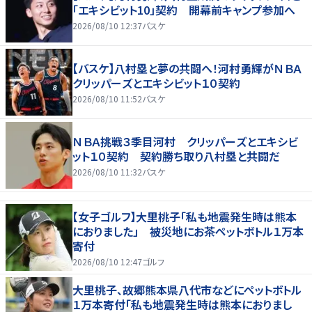
「エキシビット10」契約 開幕前キャンプ参加へ
2026/08/10 12:37
バスケ
【バスケ】八村塁と夢の共闘へ！河村勇輝がＮＢＡ
クリッパーズとエキシビット１０契約
2026/08/10 11:52
バスケ
ＮＢＡ挑戦３季目河村 クリッパーズとエキシビ
ット１０契約 契約勝ち取り八村塁と共闘だ
2026/08/10 11:32
バスケ
【女子ゴルフ】大里桃子「私も地震発生時は熊本
におりました」 被災地にお茶ペットボトル１万本
寄付
2026/08/10 12:47
ゴルフ
大里桃子、故郷熊本県八代市などにペットボトル
１万本寄付「私も地震発生時は熊本におりまし