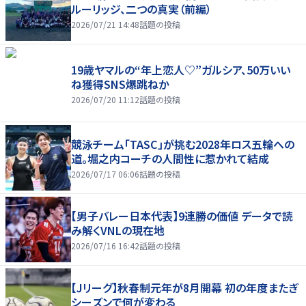
ルーリッジ、二つの真実（前編）
2026/07/21 14:48
話題の投稿
19歳ヤマルの“年上恋人♡”ガルシア、50万いい
ね獲得SNS爆跳ねか
2026/07/20 11:12
話題の投稿
競泳チーム「TASC」が挑む2028年ロス五輪への
道。堀之内コーチの人間性に惹かれて結成
2026/07/17 06:06
話題の投稿
【男子バレー日本代表】9連勝の価値 データで読
み解くVNLの現在地
2026/07/16 16:42
話題の投稿
【Jリーグ】秋春制元年が8月開幕 初の年度またぎ
シーズンで何が変わる