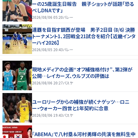
ーの25歳誕生日報告 親子ショットが話題「恐る
べしDNAです」
2026/08/06 05:20
バレー
連覇を目指す鎮西が登場 男子2日目（8/6）決勝
トーナメント1、2回戦全21試合を紹介【近畿インタ
ーハイ2026】
2026/08/05 20:43
バレー
現地メディアの企画“オフ補強格付け”、第2弾が
公開…レイカーズ、ウルブズの評価は
2026/08/06 20:27
バスケ
ユーロリーグからの補強が続くナゲッツ…ロニ
ー・ウォーカー四世と1年契約に合意
2026/08/06 19:43
バスケ
『ABEMA』で八村塁＆河村勇輝の共演を無料生中