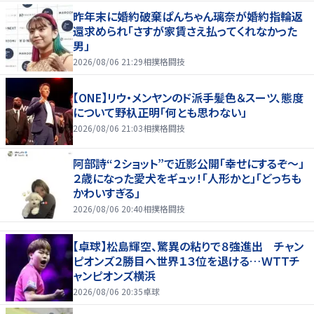
昨年末に婚約破棄ぱんちゃん璃奈が婚約指輪返
還求められ「さすが家賃さえ払ってくれなかった
男」
2026/08/06 21:29
相撲格闘技
【ONE】リウ・メンヤンのド派手髪色＆スーツ、態度
について野杁正明「何とも思わない」
2026/08/06 21:03
相撲格闘技
阿部詩“２ショット”で近影公開「幸せにするぞ〜」
２歳になった愛犬をギュッ！「人形かと」「どっちも
かわいすぎる」
2026/08/06 20:40
相撲格闘技
【卓球】松島輝空、驚異の粘りで８強進出 チャン
ピオンズ２勝目へ世界１３位を退ける…ＷＴＴチ
ャンピオンズ横浜
2026/08/06 20:35
卓球