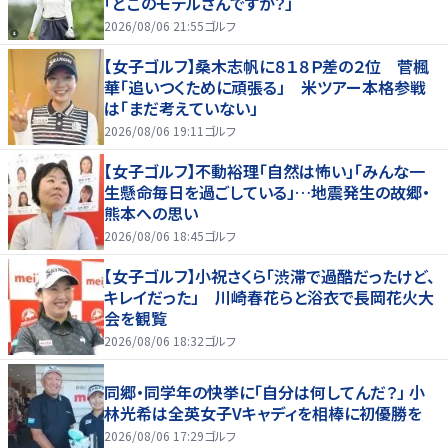
「どこのモデルさんですか？」
2026/08/06 21:55
ゴルフ
【女子ゴルフ】桑木志帆に８１８Ｐ差の２位 菅楓
華「追いつくために頑張る」 米ツアー本格参戦
は「まだ考えていない」
2026/08/06 19:11
ゴルフ
【女子ゴルフ】不動裕理「自然は怖い」「みんな一
生懸命毎日を過ごしている」…地震発生の故郷・
熊本への思い
2026/08/06 18:45
ゴルフ
【女子ゴルフ】小祝さくら「渋滞で過酷だったけど、
キレイだった」 川崎春花らと浴衣で長岡花火大
会を観覧
2026/08/06 18:32
ゴルフ
同郷・同学年の快挙に「自分は何してんだ？」 小
林光希は全英女子Vキャディを相棒に初優勝を
2026/08/06 17:29
ゴルフ