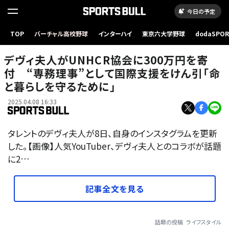
今日の予定
TOP
バーチャル高校野球
インターハイ
東京六大学野球
dodaSPO
（新しいタブ
デヴィ夫人がUNHCR協会に300万円を寄
付 “専務理事”として国際支援をけん引「命
と暮らしを守るために」
2025.04.08 16:33
タレントのデヴィ夫人が8日、自身のインスタグラムを更新
した。【画像】人気YouTuber、デヴィ夫人とのコラボが話題
に2…
記事全文を見る
話題の投稿
ライフスタイル