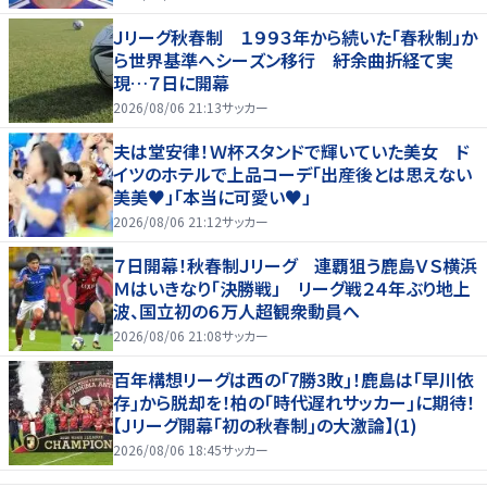
Ｊリーグ秋春制 １９９３年から続いた「春秋制」か
ら世界基準へシーズン移行 紆余曲折経て実
現…７日に開幕
2026/08/06 21:13
サッカー
夫は堂安律！Ｗ杯スタンドで輝いていた美女 ド
イツのホテルで上品コーデ「出産後とは思えない
美美♥」「本当に可愛い♥」
2026/08/06 21:12
サッカー
７日開幕！秋春制Ｊリーグ 連覇狙う鹿島ＶＳ横浜
Ｍはいきなり「決勝戦」 リーグ戦２４年ぶり地上
波、国立初の６万人超観衆動員へ
2026/08/06 21:08
サッカー
百年構想リーグは西の｢7勝3敗｣！鹿島は｢早川依
存｣から脱却を！柏の｢時代遅れサッカー｣に期待！
【Jリーグ開幕｢初の秋春制｣の大激論】(1)
2026/08/06 18:45
サッカー