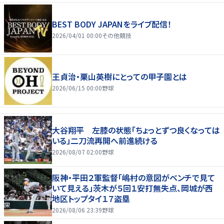
BEST BODY JAPANをライブ配信！
2026/04/01 00:00
その他競技
王貞治・栗山英樹にとっての甲子園とは
2026/06/15 00:00
野球
大谷翔平 左膝の状態「ちょっとずつ良くなっては
いる」二刀流再開へ前進続ける
2026/08/07 02:00
野球
阪神・平田２軍監督「嶋村の意図がベンチで見て
いて見える」茨木が５回１安打無失点、岡城が西
地区トップタイ１７盗塁
2026/08/06 23:39
野球