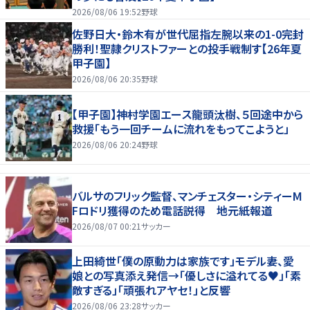
2026/08/06 19:52
野球
佐野日大・鈴木有が世代屈指左腕以来の1-0完封
勝利！聖隷クリストファーとの投手戦制す【26年夏
甲子園】
2026/08/06 20:35
野球
【甲子園】神村学園エース龍頭汰樹、５回途中から
救援「もう一回チームに流れをもってこようと」
2026/08/06 20:24
野球
バルサのフリック監督、マンチェスター・シティーM
Fロドリ獲得のため電話説得 地元紙報道
2026/08/07 00:21
サッカー
上田綺世「僕の原動力は家族です」モデル妻、愛
娘との写真添え発信→「優しさに溢れてる♥」「素
敵すぎる」「頑張れアヤセ！」と反響
2026/08/06 23:28
サッカー