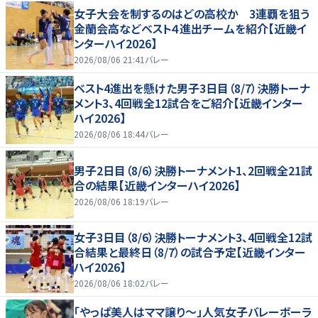
女子大会を制するのはどの高校か 3連覇を狙う
金蘭会高などベスト４進出チームを紹介【近畿イ
ンターハイ2026】
2026/08/06 21:41
バレー
ベスト4進出を懸けた男子3日目（8/7）決勝トーナ
メント3、4回戦全12試合をご紹介【近畿インター
ハイ2026】
2026/08/06 18:44
バレー
男子2日目（8/6）決勝トーナメント1、2回戦全21試
合の結果【近畿インターハイ2026】
2026/08/06 18:19
バレー
女子3日目（8/6）決勝トーナメント3、4回戦全12試
合結果と最終日（8/7）の試合予定【近畿インター
ハイ2026】
2026/08/06 18:02
バレー
「やっぱ美人はママ譲り～」人気女子バレーボーラ