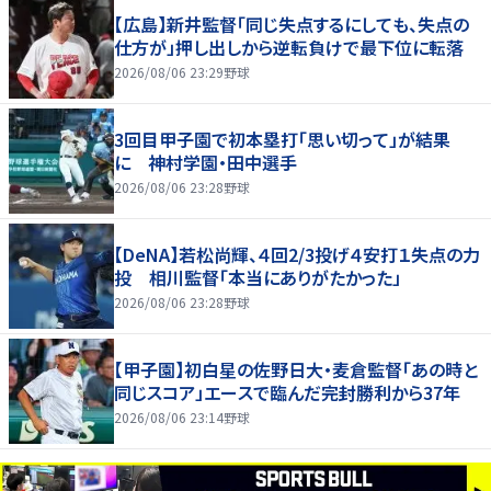
【広島】新井監督「同じ失点するにしても、失点の
仕方が」押し出しから逆転負けで最下位に転落
2026/08/06 23:29
野球
3回目甲子園で初本塁打「思い切って」が結果
に 神村学園・田中選手
2026/08/06 23:28
野球
【DeNA】若松尚輝、４回2/3投げ４安打１失点の力
投 相川監督「本当にありがたかった」
2026/08/06 23:28
野球
【甲子園】初白星の佐野日大・麦倉監督「あの時と
同じスコア」エースで臨んだ完封勝利から37年
2026/08/06 23:14
野球