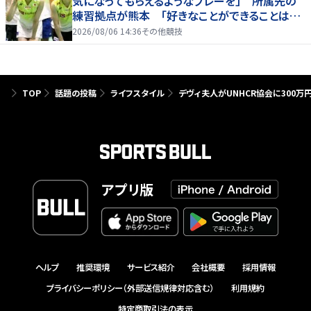
気になってもらえるようなプレーを」 所属先の
練習拠点が熊本 「好きなことができることは当
たり前じゃない」
2026/08/06 14:36
その他競技
TOP
話題の投稿
ライフスタイル
デヴィ夫人がUNHCR協会に300
アプリ版
ヘルプ
推奨環境
サービス紹介
会社概要
採用情報
プライバシーポリシー（外部送信規律対応含む）
利用規約
特定商取引法の表示