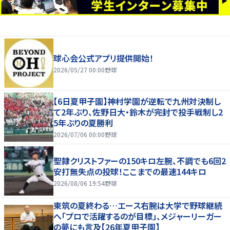
球心会公式アプリ提供開始！
2026/05/27 00:00
野球
【6日夏甲子園】神村学園が逆転で九州対決制し
て2年ぶり、佐野日大・鈴木が完封で投手戦制し2
5年ぶりの夏勝利
2026/07/06 00:00
野球
聖隷クリストファーの150キロ左腕、不調でも6回2
安打無失点の投球！ここまでの最速144キロ
2026/08/06 19:54
野球
東筑の夏終わる…エース右腕は大学で野球継続
へ「プロで活躍するのが目標」、メジャーリーガー
の夢にも言及【26年夏甲子園】