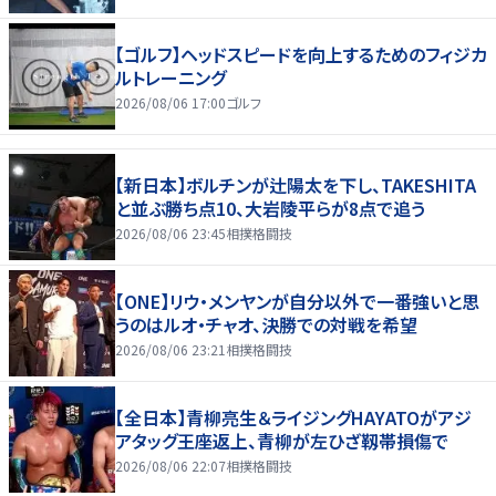
【ゴルフ】ヘッドスピードを向上するためのフィジカ
ルトレーニング
2026/08/06 17:00
ゴルフ
【新日本】ボルチンが辻陽太を下し、TAKESHITA
と並ぶ勝ち点10、大岩陵平らが8点で追う
2026/08/06 23:45
相撲格闘技
【ONE】リウ・メンヤンが自分以外で一番強いと思
うのはルオ・チャオ、決勝での対戦を希望
2026/08/06 23:21
相撲格闘技
【全日本】青柳亮生＆ライジングHAYATOがアジ
アタッグ王座返上、青柳が左ひざ靱帯損傷で
2026/08/06 22:07
相撲格闘技