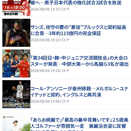
継へ…男子日本代表の強化試合2試合を放送
2026/08/06 19:37
バスケ
サンズ、攻守の要の”悪役”ブルックスと契約延長
に合意…3年約115億円の完全保証
2026/08/06 19:23
バスケ
「第34回日・韓・中ジュニア交流競技会」の大会ロ
スターが発表…中部大第一から馬越ら3名が選出
2026/08/06 19:18
バスケ
コール・アンソニーが豪州移籍…メルボルン・ユナ
イテッドと契約、イングルスと再共演
2026/08/06 19:06
バスケ
「あらお綺麗で」「最高の暑中見舞いです」２５歳美
人ゴルファーが雰囲気一変 美麗浴衣姿に反響