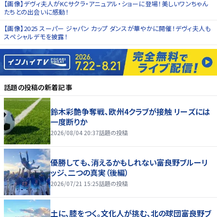
【画像】デヴィ夫人がKCサクラ・アニュアル・ショーに登場！美しいワンちゃん
たちとの出会いに感動！
【画像】2025 スーパー ジャパン カップ ダンスが華やかに開催！デヴィ夫人も
スペシャルデモを披露！
話題の投稿
の新着記事
鈴木彩艶争奪戦、欧州4クラブが接触 リーズには
一度断りか
2026/08/04 20:37
話題の投稿
優勝しても、消えるかもしれない――富良野ブルーリ
ッジ、二つの真実（後編）
2026/07/21 15:25
話題の投稿
土に、膝をつく。文化人が挑む、北の球団――富良野ブ