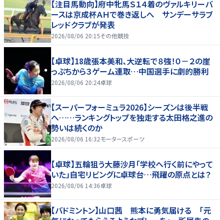
【注目馬動向】府中牝馬Ｓ１４着のヴァルキリーバ
ースは京成杯ＡＨで巻き返しへ サンデーサラブ
レッドクラブが発表
2026/08/06 20:15
その他競技
【卓球】18歳張本美和、大逆転で８強！０－２の崖
っぷちから３ゲーム連取…中国選手に劇的勝利
2026/08/06 20:24
卓球
【スーパーフォーミュラ2026】シーズンは後半戦
へ……ランキングトップを独走する太田格之進の
勢いは続くのか
2026/08/06 16:32
モータースポーツ
【卓球】五輪狙う大藤沙月「学校へ行く前にやって
いた」自宅リビングに卓球台…飛躍の原点とは？
2026/08/06 14:36
卓球
【バドミントン】山口茜 熊本に勇気届ける 「元