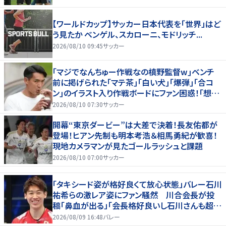
【ワールドカップ】サッカー日本代表を「世界」はど
う見たか ベンゲル、スカローニ、モドリッチ...
2026/08/10 09:45
サッカー
｢マジでなんちゅー作戦なの槙野監督w｣ベンチ
前に掲げられた｢マテ茶｣｢白い犬｣｢爆弾｣｢合コ
ン｣のイラスト入り作戦ボードにファン困惑！｢想像
よりデカくて吹いた｣
2026/08/10 07:30
サッカー
開幕“東京ダービー”は大差で決着！長友佑都が
登場！ヒアン先制も明本考浩＆相馬勇紀が歓喜！
現地カメラマンが見たゴールラッシュと課題
2026/08/10 07:00
サッカー
「タキシード姿が格好良くて放心状態」バレー石川
祐希らの激レア姿にファン騒然 川合会長が投
稿「鼻血が出る」「会長格好良いし石川さんも超格
好いい」
2026/08/09 16:48
バレー