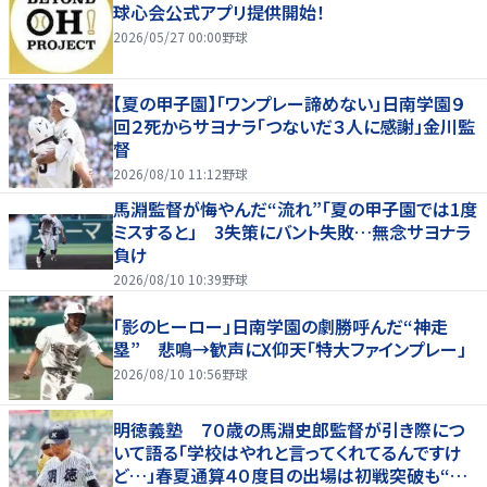
球心会公式アプリ提供開始！
2026/05/27 00:00
野球
【夏の甲子園】「ワンプレー諦めない」日南学園９
回２死からサヨナラ「つないだ３人に感謝」金川監
督
2026/08/10 11:12
野球
馬淵監督が悔やんだ“流れ”「夏の甲子園では1度
ミスすると」 3失策にバント失敗…無念サヨナラ
負け
2026/08/10 10:39
野球
「影のヒーロー」日南学園の劇勝呼んだ“神走
塁” 悲鳴→歓声にX仰天「特大ファインプレー」
2026/08/10 10:56
野球
明徳義塾 ７０歳の馬淵史郎監督が引き際につ
いて語る「学校はやれと言ってくれてるんですけ
ど…」春夏通算４０度目の出場は初戦突破も“馬