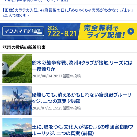
【画像】カラテカ入江、47歳最後の日に「めちゃくちゃ実感がわかなすぎます」
と1人で嘆くも…
話題の投稿
の新着記事
鈴木彩艶争奪戦、欧州4クラブが接触 リーズには
一度断りか
2026/08/04 20:37
話題の投稿
優勝しても、消えるかもしれない――富良野ブルーリ
ッジ、二つの真実（後編）
2026/07/21 15:25
話題の投稿
土に、膝をつく。文化人が挑む、北の球団――富良野ブ
ルーリッジ、二つの真実（前編）