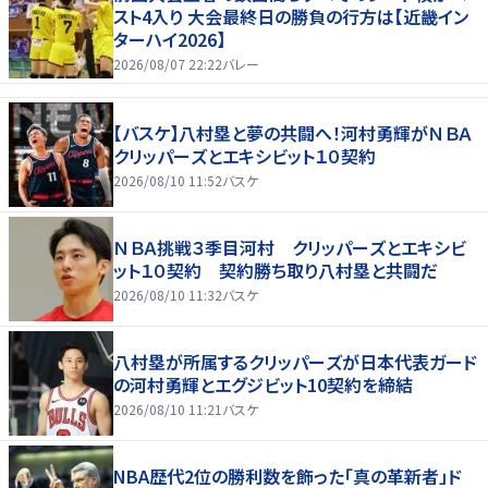
スト4入り 大会最終日の勝負の行方は【近畿イン
ターハイ2026】
2026/08/07 22:22
バレー
【バスケ】八村塁と夢の共闘へ！河村勇輝がＮＢＡ
クリッパーズとエキシビット１０契約
2026/08/10 11:52
バスケ
ＮＢＡ挑戦３季目河村 クリッパーズとエキシビ
ット１０契約 契約勝ち取り八村塁と共闘だ
2026/08/10 11:32
バスケ
八村塁が所属するクリッパーズが日本代表ガード
の河村勇輝とエグジビット10契約を締結
2026/08/10 11:21
バスケ
NBA歴代2位の勝利数を飾った「真の革新者」ド