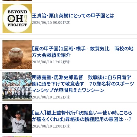
王貞治・栗山英樹にとっての甲子園とは
2026/06/15 00:00
野球
【夏の甲子園】2回戦・横手 - 敦賀気比 両校の地
方大会戦績を紹介
2026/08/10 12:02
野球
明徳義塾・馬淵史郎監督 敗戦後に自ら日南学
園に頭を下げて敬意表す ７０歳名将のスポーツ
マンシップが垣間見えたワンシーン
2026/08/10 12:02
野球
【巨人】橋上監督代行「状態良い＝使い時。こちら
が腹をくくれば」昇格後の積極起用の意図は…？
2026/08/10 12:00
野球