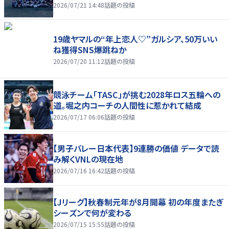
2026/07/21 14:48
話題の投稿
19歳ヤマルの“年上恋人♡”ガルシア、50万いい
ね獲得SNS爆跳ねか
2026/07/20 11:12
話題の投稿
競泳チーム「TASC」が挑む2028年ロス五輪への
道。堀之内コーチの人間性に惹かれて結成
2026/07/17 06:06
話題の投稿
【男子バレー日本代表】9連勝の価値 データで読
み解くVNLの現在地
2026/07/16 16:42
話題の投稿
【Jリーグ】秋春制元年が8月開幕 初の年度またぎ
シーズンで何が変わる
2026/07/15 15:55
話題の投稿