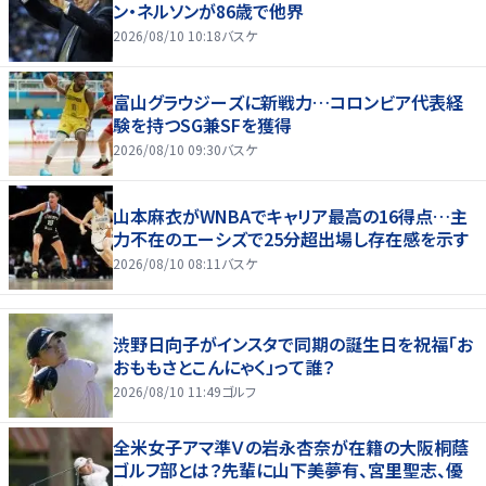
ン・ネルソンが86歳で他界
2026/08/10 10:18
バスケ
富山グラウジーズに新戦力…コロンビア代表経
験を持つSG兼SFを獲得
2026/08/10 09:30
バスケ
山本麻衣がWNBAでキャリア最高の16得点…主
力不在のエーシズで25分超出場し存在感を示す
2026/08/10 08:11
バスケ
渋野日向子がインスタで同期の誕生日を祝福「お
おももさとこんにゃく」って誰？
2026/08/10 11:49
ゴルフ
全米女子アマ準Ｖの岩永杏奈が在籍の大阪桐蔭
ゴルフ部とは？先輩に山下美夢有、宮里聖志、優