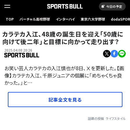
今日の予定
TOP
バーチャル高校野球
インターハイ
東京六大学野球
dodaSPO
（新しいタブ
カラテカ入江、48歳の誕生日を迎え「50歳に
向けて後二年」と目標に向かって走り出す？
2025.04.08 20:26
お笑い芸人カラテカの入江慎也が8日、Ⅹを更新した。【画
像】カラテカ入江、千原ジュニアの個展に「めちゃくちゃ良
かった。」と…
記事全文を見る
話題の投稿
ライフスタイル