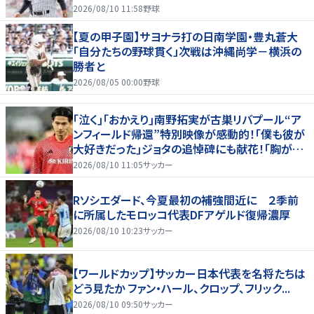
淵節”炸裂
2026/08/10 11:58
野球
【夏の甲子園】サヨナラ打の日南学園・豊丸蒼大
「自分たちの野球貫く」次戦は沖縄尚学－横浜の
勝者と
2026/08/05 00:00
野球
｢泣く｣｢おかえり｣南野拓実が古巣リバプール“ア
ンフィールド帰還”特別映像が感動的！｢僕も彼が
大好きだった｣ジョタの追悼碑にも献花！｢胸が熱
くなります…｣
2026/08/10 11:05
サッカー
Rソシエダード、今夏最初の補強間近に ２季前
に所属したモロッコ代表DFアゲルド復帰濃厚
2026/08/10 10:23
サッカー
【ワールドカップ】サッカー日本代表を名将たちは
どう見たか ファン・ハール、クロップ、フリック...
2026/08/10 09:50
サッカー