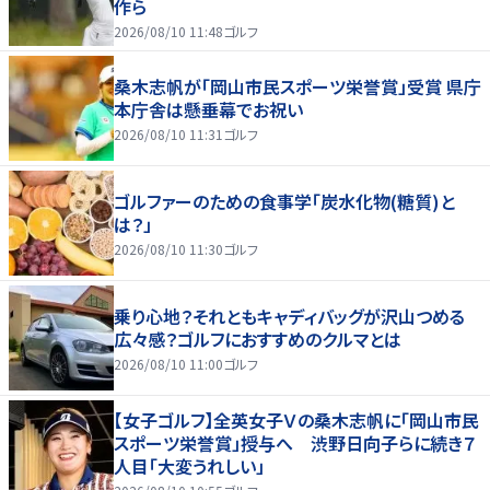
作ら
2026/08/10 11:48
ゴルフ
桑木志帆が「岡山市民スポーツ栄誉賞」受賞 県庁
本庁舎は懸垂幕でお祝い
2026/08/10 11:31
ゴルフ
ゴルファーのための食事学「炭水化物(糖質)と
は？」
2026/08/10 11:30
ゴルフ
乗り心地？それともキャディバッグが沢山つめる
広々感？ゴルフにおすすめのクルマとは
2026/08/10 11:00
ゴルフ
【女子ゴルフ】全英女子Ｖの桑木志帆に「岡山市民
スポーツ栄誉賞」授与へ 渋野日向子らに続き７
人目「大変うれしい」