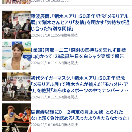
2026/08/10 10:55
ゴルフ
藤波辰爾、「猪木×アリ」５０周年記念「メモリアル
展」で猪木さんとアリ「友情」を明かす「気持ちが通
じ合った特別な関係」
2026/08/10 11:55
相撲格闘技
【柔道】阿部一二三「感謝の気持ちを忘れず目標
に向かって」29歳誕生日を白シャツ笑顔で報告
2026/08/10 11:12
相撲格闘技
初代タイガーマスク、「猪木×アリ」５０周年記念
「メモリアル展」で猪木さんが挑んだ「モハメド・ア
リ」を絶賛「あらゆるスポーツの中でナンバーワン
の存在」
2026/08/10 11:12
相撲格闘技
辰吉寿以輝に０－２判定の豊永太我「とられた
な」と潔く負け認める「思ったより当たらなかった」
2026/08/10 10:54
相撲格闘技