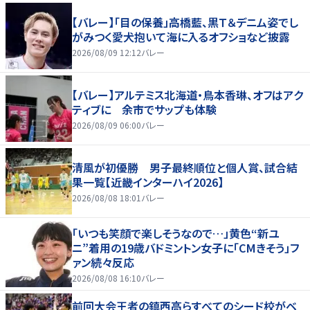
【バレー】「目の保養」高橋藍、黒Ｔ＆デニム姿でし
がみつく愛犬抱いて海に入るオフショなど披露
2026/08/09 12:12
バレー
【バレー】アルテミス北海道・鳥本香琳、オフはアク
ティブに 余市でサップも体験
2026/08/09 06:00
バレー
清風が初優勝 男子最終順位と個人賞、試合結
果一覧【近畿インターハイ2026】
2026/08/08 18:01
バレー
「いつも笑顔で楽しそうなので…」黄色“新ユ
ニ”着用の19歳バドミントン女子に「CMきそう」フ
ァン続々反応
2026/08/08 16:10
バレー
前回大会王者の鎮西高らすべてのシード校がベ