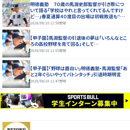
明徳義塾 ７０歳の馬淵史郎監督が引き際につ
いて語る「学校はやれと言ってくれてるんですけ
ど…」春夏通算４０度目の出場は初戦敗退も“馬
淵節”炸裂
2026/08/10 11:58
野球
【甲子園】馬淵監督の引退後の夢は「いろんなとこ
ろの高校野球を見て回る」そして…
2026/08/10 11:55
野球
【甲子園】「野球は面白い」明徳義塾・馬淵監督「あ
と２年ぐらいやってバトンタッチ」引退時期明言
2026/08/10 11:47
野球