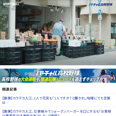
関連記事
【画像】カラテカ入江、1人で花見も「1人ですか？と聞かれ」咄嗟にでた言葉
は…
【画像】カラテカ入江、仕事絡みでショーグンバーガーを口にするも「お客様
は僕意外ほぼ海外の方でした」と唖然？