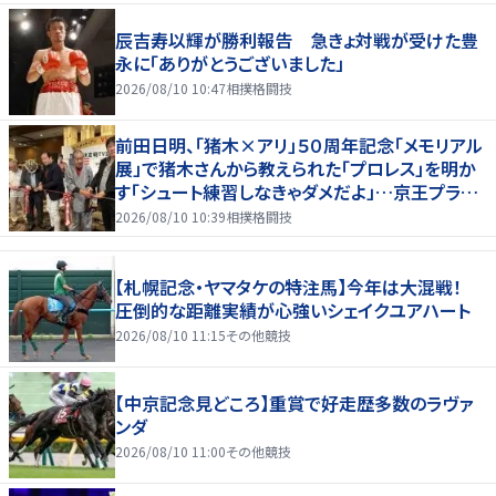
辰吉寿以輝が勝利報告 急きょ対戦が受けた豊
永に「ありがとうございました」
2026/08/10 10:47
相撲格闘技
前田日明、「猪木×アリ」５０周年記念「メモリアル
展」で猪木さんから教えられた「プロレス」を明か
す「シュート練習しなきゃダメだよ」…京王プラザ
ホテルで３１日まで
2026/08/10 10:39
相撲格闘技
【札幌記念・ヤマタケの特注馬】今年は大混戦！
圧倒的な距離実績が心強いシェイクユアハート
2026/08/10 11:15
その他競技
【中京記念見どころ】重賞で好走歴多数のラヴァ
ンダ
2026/08/10 11:00
その他競技