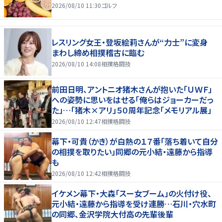
2026/08/10 11:30
ゴルフ
レスリング女王・登坂絵莉さんが“力士”に変身
まわし締め相撲稽古に臨む
2026/08/10 14:08
相撲格闘技
前田日明、アントニオ猪木さんが抱いた「ＵＷＦ」
への姿勢に思いをはせる「俺らはジョーカーだっ
た」…「猪木×アリ」５０周年記念「メモリアル展」
2026/08/10 12:47
相撲格闘技
幕下・可貴（かき）が白熱の１７番「落ち着いて自分
の相撲を取りたい」同郷の元小結・遠藤から指導
も
2026/08/10 12:42
相撲格闘技
イケメン幕下・大森「スー女ブーム」の火付け役、
元小結・遠藤から指導を受け連勝…石川・穴水町
の同郷、金沢学院大付高の先輩後輩