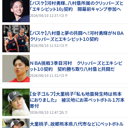
【バスケ】河村勇輝、八村塁所属のクリッパーズと
「エキシビット10」契約 開幕前キャンプ参加へ
2026/08/10 12:37
バスケ
【バスケ】八村塁と夢の共闘へ！河村勇輝がＮＢＡ
クリッパーズとエキシビット１０契約
2026/08/10 11:52
バスケ
ＮＢＡ挑戦３季目河村 クリッパーズとエキシビ
ット１０契約 契約勝ち取り八村塁と共闘だ
2026/08/10 11:32
バスケ
【女子ゴルフ】大里桃子「私も地震発生時は熊本
におりました」 被災地にお茶ペットボトル１万本
寄付
2026/08/10 12:47
ゴルフ
大里桃子、故郷熊本県八代市などにペットボトル