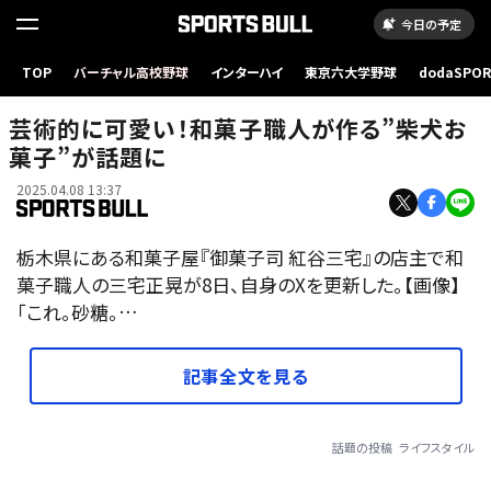
今日の予定
TOP
バーチャル高校野球
インターハイ
東京六大学野球
dodaSPO
（新しいタブ
芸術的に可愛い！和菓子職人が作る”柴犬お
菓子”が話題に
2025.04.08 13:37
栃木県にある和菓子屋『御菓子司 紅谷三宅』の店主で和
菓子職人の三宅正晃が8日、自身のXを更新した。【画像】
「これ。砂糖。…
記事全文を見る
話題の投稿
ライフスタイル