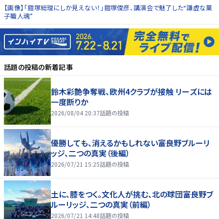
【画像】「鎧塚総理にしか見えない！」鎧塚俊彦、講演会で魅了した“謙虚な菓
子職人魂”
話題の投稿
の新着記事
鈴木彩艶争奪戦、欧州4クラブが接触 リーズには
一度断りか
2026/08/04 20:37
話題の投稿
優勝しても、消えるかもしれない――富良野ブルーリ
ッジ、二つの真実（後編）
2026/07/21 15:25
話題の投稿
土に、膝をつく。文化人が挑む、北の球団――富良野ブ
ルーリッジ、二つの真実（前編）
2026/07/21 14:48
話題の投稿