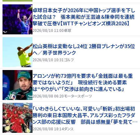
卓球日本女子が2026年に中国トップ選手を下し
た試合は？ 張本美和が王芸迪＆陳幸同を連続
撃破で圧巻V【WTTチャンピオンズ横浜2026】
2026/08/10 11:00
卓球
松山英樹は変動なし24位 2勝目ブレナンが35位
へ／男子世界ランク
2026/08/10 10:31
ゴルフ
アロンソが約73億円を要求も「金銭面は最も重
要ではないようだ」 現役続行を決める要素
は“やりがい”「交渉は前向きに進んでいる」
2026/08/08 06:20
モータースポーツ
「いわきらしくていいな、可愛い」「斬新」初出場初
勝利の東日本国際大昌平、アルプス彩ったフラダ
ンス部の応援に反響 部員は感無量「夢を見てい
るよう」
2026/08/08 18:14
ダンス