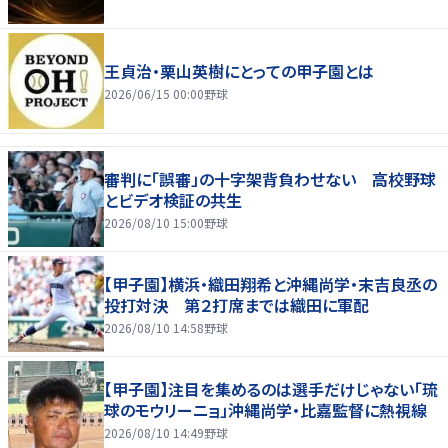
王貞治・栗山英樹にとっての甲子園とは
2026/06/15 00:00
野球
審判に「誤審」の十字架背負わせない 高校野球
とビデオ検証の共生
2026/08/10 15:00
野球
【甲子園】横浜・織田翔希と沖縄尚学・末吉良丞の
投打対決 第２打席までは織田に軍配
2026/08/10 14:58
野球
【甲子園】注目を集めるのは選手だけじゃない「琉
球のモウリーニョ」沖縄尚学・比嘉監督に熱視線
2026/08/10 14:49
野球