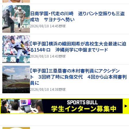
日南学園・代走の川崎 送りバント空振りも三盗
成功 サヨナラへ勢い
2026/08/10 14:45
野球
【甲子園】横浜の織田翔希が高校生大会最速に迫
る154キロ 沖縄尚学に中盤までリード
2026/08/10 14:43
野球
【甲子園】三塁塁審の木村審判員にアクシデン
ト ３回終了時に負傷交代 ４回から山本飛審判
員に
2026/08/10 14:38
野球