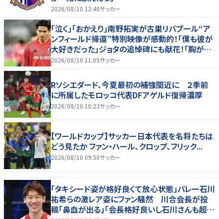
2026/08/10 12:40
サッカー
｢泣く｣｢おかえり｣南野拓実が古巣リバプール“ア
ンフィールド帰還”特別映像が感動的！｢僕も彼が
大好きだった｣ジョタの追悼碑にも献花！｢胸が熱
くなります…｣
2026/08/10 11:05
サッカー
Rソシエダード、今夏最初の補強間近に ２季前
に所属したモロッコ代表DFアゲルド復帰濃厚
2026/08/10 10:23
サッカー
【ワールドカップ】サッカー日本代表を名将たちは
どう見たか ファン・ハール、クロップ、フリック...
2026/08/10 09:50
サッカー
「タキシード姿が格好良くて放心状態」バレー石川
祐希らの激レア姿にファン騒然 川合会長が投
稿「鼻血が出る」「会長格好良いし石川さんも超格