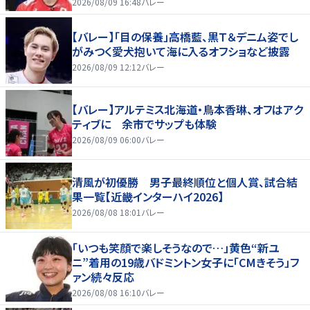
好いい」
2026/08/09 16:48
バレー
【バレー】「目の保養」高橋藍、黒Ｔ＆デニム姿でし
がみつく愛犬抱いて海に入るオフショなど披露
2026/08/09 12:12
バレー
【バレー】アルテミス北海道・鳥本香琳、オフはアク
ティブに 余市でサップも体験
2026/08/09 06:00
バレー
清風が初優勝 男子最終順位と個人賞、試合結
果一覧【近畿インターハイ2026】
2026/08/08 18:01
バレー
「いつも笑顔で楽しそうなので…」黄色“新ユ
ニ”着用の19歳バドミントン女子に「CMきそう」フ
ァン続々反応
2026/08/08 16:10
バレー