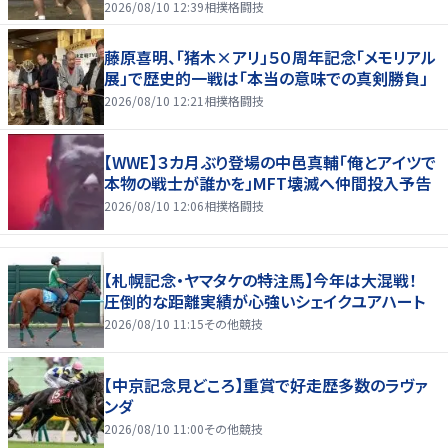
2026/08/10 12:39
相撲格闘技
藤原喜明、「猪木×アリ」５０周年記念「メモリアル
展」で歴史的一戦は「本当の意味での真剣勝負」
2026/08/10 12:21
相撲格闘技
【WWE】３カ月ぶり登場の中邑真輔「俺とアイツで
本物の戦士が誰かを」MFT壊滅へ仲間投入予告
2026/08/10 12:06
相撲格闘技
【札幌記念・ヤマタケの特注馬】今年は大混戦！
圧倒的な距離実績が心強いシェイクユアハート
2026/08/10 11:15
その他競技
【中京記念見どころ】重賞で好走歴多数のラヴァ
ンダ
2026/08/10 11:00
その他競技