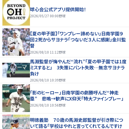
球心会公式アプリ提供開始！
2026/05/27 00:00
野球
【夏の甲子園】「ワンプレー諦めない」日南学園９
回２死からサヨナラ「つないだ３人に感謝」金川監
督
2026/08/10 11:12
野球
馬淵監督が悔やんだ“流れ”「夏の甲子園では1度
ミスすると」 3失策にバント失敗…無念サヨナラ
負け
2026/08/10 10:39
野球
「影のヒーロー」日南学園の劇勝呼んだ“神走
塁” 悲鳴→歓声にX仰天「特大ファインプレー」
2026/08/10 10:56
野球
明徳義塾 ７０歳の馬淵史郎監督が引き際につ
いて語る「学校はやれと言ってくれてるんですけ