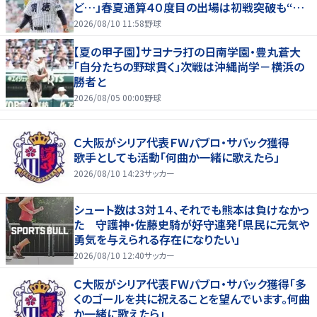
ど…」春夏通算４０度目の出場は初戦突破も“馬
淵節”炸裂
2026/08/10 11:58
野球
【夏の甲子園】サヨナラ打の日南学園・豊丸蒼大
「自分たちの野球貫く」次戦は沖縄尚学－横浜の
勝者と
2026/08/05 00:00
野球
Ｃ大阪がシリア代表ＦＷパブロ・サバック獲得
歌手としても活動「何曲か一緒に歌えたら」
2026/08/10 14:23
サッカー
シュート数は３対１４、それでも熊本は負けなかっ
た 守護神・佐藤史騎が好守連発「県民に元気や
勇気を与えられる存在になりたい」
2026/08/10 12:40
サッカー
Ｃ大阪がシリア代表ＦＷパブロ・サバック獲得「多
くのゴールを共に祝えることを望んでいます。何曲
か一緒に歌えたら」