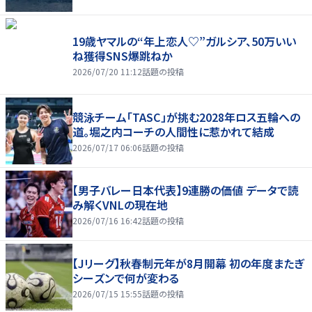
19歳ヤマルの“年上恋人♡”ガルシア、50万いい
ね獲得SNS爆跳ねか
2026/07/20 11:12
話題の投稿
競泳チーム「TASC」が挑む2028年ロス五輪への
道。堀之内コーチの人間性に惹かれて結成
2026/07/17 06:06
話題の投稿
【男子バレー日本代表】9連勝の価値 データで読
み解くVNLの現在地
2026/07/16 16:42
話題の投稿
【Jリーグ】秋春制元年が8月開幕 初の年度またぎ
シーズンで何が変わる
2026/07/15 15:55
話題の投稿