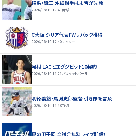
横浜・織田 沖縄尚学は末吉が先発
2026/08/10 12:47
野球
C大阪 シリア代表FWサバック獲得
2026/08/10 12:40
サッカー
河村 LACとエグジビット10契約
2026/08/10 11:21
バスケットボール
明徳義塾・馬淵史郎監督 引き際を言及
2026/08/10 11:58
野球
夏の甲子園 全試合無料ライブ配信！