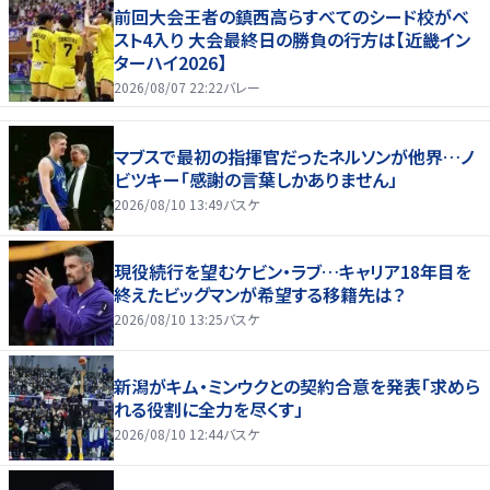
前回大会王者の鎮西高らすべてのシード校がベ
スト4入り 大会最終日の勝負の行方は【近畿イン
ターハイ2026】
2026/08/07 22:22
バレー
マブスで最初の指揮官だったネルソンが他界…ノ
ビツキー「感謝の言葉しかありません」
2026/08/10 13:49
バスケ
現役続行を望むケビン・ラブ…キャリア18年目を
終えたビッグマンが希望する移籍先は？
2026/08/10 13:25
バスケ
新潟がキム・ミンウクとの契約合意を発表「求めら
れる役割に全力を尽くす」
2026/08/10 12:44
バスケ