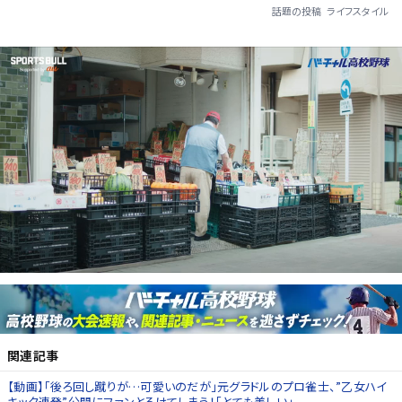
話題の投稿
ライフスタイル
関連記事
【動画】「後ろ回し蹴りが…可愛いのだが」元グラドルのプロ雀士、”乙女ハイ
キック連発”公開にファンとろけてしまう！「とても美しい」