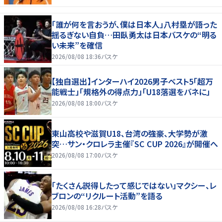
「誰が何を言おうが、僕は日本人」八村塁が語った
揺るぎない自負…田臥勇太は日本バスケの“明る
い未来”を確信
2026/08/08 18:36
バスケ
【独自選出】インターハイ2026男子ベスト5「超万
能戦士」「規格外の得点力」「U18落選をバネに」
2026/08/08 18:00
バスケ
東山高校や滋賀U18、台湾の強豪、大学勢が激
突…サン・クロレラ主催『SC CUP 2026』が開催へ
2026/08/08 17:00
バスケ
「たくさん説得したって感じではない」マクシー、レ
ブロンの“リクルート活動”を語る
2026/08/08 16:28
バスケ