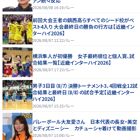
ァン続々反応
2026/08/08 16:10
バレー
前回大会王者の鎮西高らすべてのシード校がベ
スト4入り 大会最終日の勝負の行方は【近畿イン
ターハイ2026】
2026/08/07 22:22
バレー
横浜隼人が初優勝 女子最終順位と個人賞、試
合結果一覧【近畿インターハイ2026】
2026/08/07 17:23
バレー
男子3日目（8/7）決勝トーナメント3、4回戦全12試
合結果と最終日（8/8）の試合予定【近畿インター
ハイ2026】
2026/08/07 15:25
バレー
バレーボール大友愛さん 日本代表の長女・美空
とディズニーシー カチューシャ着けて動画撮影
2026/08/07 15:08
バレー