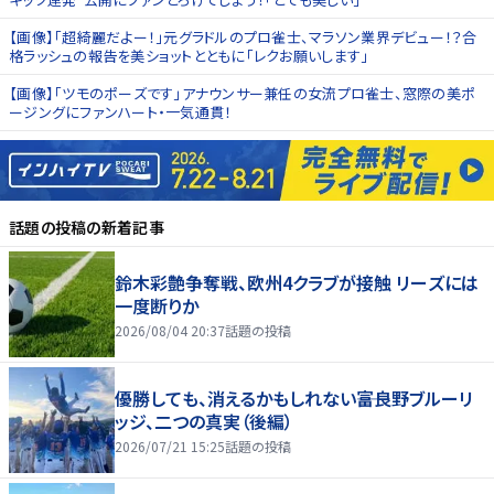
【画像】「超綺麗だよー！」元グラドルのプロ雀士、マラソン業界デビュー！？合
格ラッシュの報告を美ショットとともに「レクお願いします」
【画像】「ツモのポーズです」アナウンサー兼任の女流プロ雀士、窓際の美ポ
ージングにファンハート・一気通貫！
話題の投稿
の新着記事
鈴木彩艶争奪戦、欧州4クラブが接触 リーズには
一度断りか
2026/08/04 20:37
話題の投稿
優勝しても、消えるかもしれない――富良野ブルーリ
ッジ、二つの真実（後編）
2026/07/21 15:25
話題の投稿