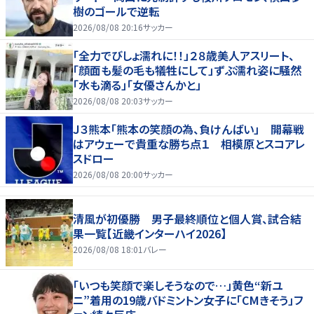
樹のゴールで逆転
2026/08/08 20:16
サッカー
「全力でびしょ濡れに！！」２８歳美人アスリート、
「顔面も髪の毛も犠牲にして」ずぶ濡れ姿に騒然
「水も滴る」「女優さんかと」
2026/08/08 20:03
サッカー
Ｊ３熊本「熊本の笑顔の為、負けんばい」 開幕戦
はアウェーで貴重な勝ち点１ 相模原とスコアレ
スドロー
2026/08/08 20:00
サッカー
清風が初優勝 男子最終順位と個人賞、試合結
果一覧【近畿インターハイ2026】
2026/08/08 18:01
バレー
「いつも笑顔で楽しそうなので…」黄色“新ユ
ニ”着用の19歳バドミントン女子に「CMきそう」フ