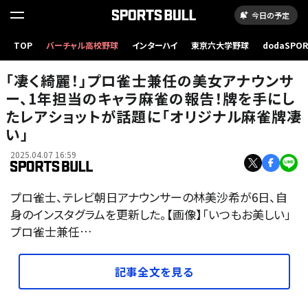
今日の予定
TOP
バーチャル高校野球
インターハイ
東京六大学野球
dodaSPO
（新しいタブ
「凄く綺麗！」プロ雀士兼任の美女アナウンサ
ー、1年担当のキャラ麻雀の報告！牌を手にし
たレアショットが話題に「オリジナル麻雀牌凄
い」
2025.04.07 16:59
プロ雀士、テレビ朝日アナウンサーの林美沙希が6日、自
身のインスタグラムを更新した。【画像】「いつもお美しい」
プロ雀士兼任…
記事全文を見る