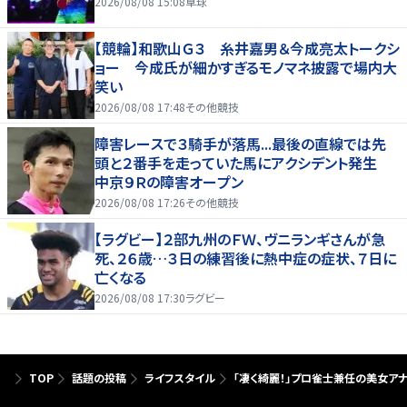
2026/08/08 15:08
卓球
【競輪】和歌山Ｇ３ 糸井嘉男＆今成亮太トークシ
ョー 今成氏が細かすぎるモノマネ披露で場内大
笑い
2026/08/08 17:48
その他競技
障害レースで３騎手が落馬...最後の直線では先
頭と２番手を走っていた馬にアクシデント発生
中京９Ｒの障害オープン
2026/08/08 17:26
その他競技
【ラグビー】２部九州のＦＷ、ヴニランギさんが急
死、２６歳…３日の練習後に熱中症の症状、７日に
亡くなる
2026/08/08 17:30
ラグビー
TOP
話題の投稿
ライフスタイル
「凄く綺麗！」プロ雀士兼任の美女ア