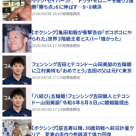
ザック・セイバーＪｒ． ドリラ・モロニーを破り２連
勝「勝ち点」６に伸ばす…８・８横浜
2026/08/08 20:09
相撲格闘技
【ボクシング】亀田和毅が衝撃告白「ボコボコにや
られた」世界３階級王者とスパー「強かった」
2026/08/08 17:30
相撲格闘技
フェンシング吉田とテコンドー山田美諭の五輪婚
に江村美咲も「おめでとう」吉田の父は元FC東京
2026/08/08 17:19
相撲格闘技
「八結び」五輪婚！フェンシング吉田健人とテコン
ドー山田美諭「令和８年８月８日」に婚姻届提出
2026/08/08 17:14
相撲格闘技
【ボクシング】辰吉寿以輝、30歳初戦へ前日計量ク
リア 愛妻の手作り参鶏湯で体力回復