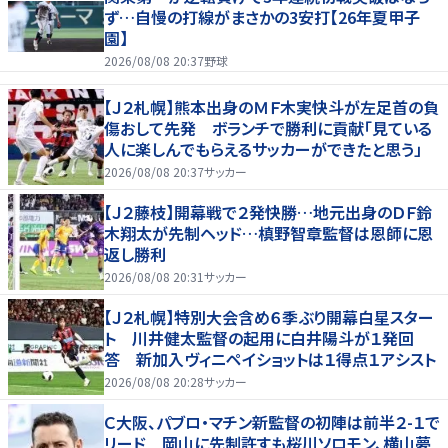
ず…自慢の打線がまさかの3安打【26年夏甲子
園】
2026/08/08 20:37
野球
【Ｊ２札幌】熊本出身のＭＦ木実快斗が左足首の負
傷おして先発 ボランチで勝利に貢献「見ている
人に楽しんでもらえるサッカーができたと思う」
2026/08/08 20:37
サッカー
【Ｊ２藤枝】開幕戦で２発快勝…地元出身のＤＦ鈴
木翔太が先制ヘッド…槙野智章監督は恩師に恩
返し勝利
2026/08/08 20:31
サッカー
【Ｊ２札幌】特別大会含め６季ぶり開幕白星スター
ト 川井健太監督の起用に白井陽斗が１発回
答 新加入ヴィニペイショットは１得点１アシスト
2026/08/08 20:28
サッカー
Ｃ大阪、パブロ・マチン新監督の初陣は前半２-１で
リード 岡山に先制許すも桜川ソロモン、横山夢