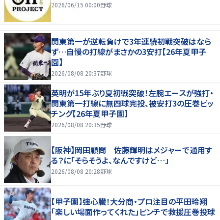
2026/06/15 00:00
野球
関東第一が逆転負けで3年連続初戦突破はなら
ず…自慢の打線がまさかの3安打【26年夏甲子
園】
2026/08/08 20:37
野球
英明が15年ぶり夏初戦突破！左腕エースが強打・
関東第一打線に無四球完投、被安打3の圧巻ピッ
チング【26年夏甲子園】
2026/08/08 20:35
野球
【阪神】岡田顧問 佐藤輝明はメジャーで通用す
る？に「そらそうよ、なんですけど…」
2026/08/08 20:28
野球
【甲子園】強心臓！大分商・プロ注目の平田玲翔
「楽しい場面作ってくれた」ピンチで救援圧巻投球