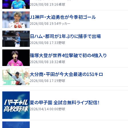
2026/08/08 19:16
卓球
J1神戸・大迫勇也が今季初ゴール
2026/08/08 19:54
サッカー
日ハム・郡司が1年ぶりに捕手で出場
2026/08/08 17:33
野球
篠塚大登が世界4位撃破で初の4強入り
2026/08/08 18:32
卓球
大分商・平田が今大会最速の151キロ
2026/08/08 17:19
野球
夏の甲子園 全試合無料ライブ配信！
2026/04/14 00:00
野球