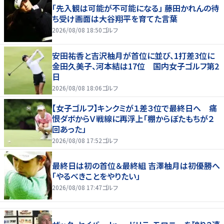
「先入観は可能が不可能になる」 藤田かれんの待
ち受け画面は大谷翔平を育てた言葉
2026/08/08 18:50
ゴルフ
安田祐香と吉沢柚月が首位に並び、1打差3位に
金田久美子、河本結は17位 国内女子ゴルフ第2
日
2026/08/08 18:06
ゴルフ
【女子ゴルフ】キンクミが１差３位で最終日へ 痛
恨ダボからＶ戦線に再浮上「棚からぼたもちが２
回あった」
2026/08/08 17:52
ゴルフ
最終日は初の首位＆最終組 吉澤柚月は初優勝へ
「やるべきことをやりたい」
2026/08/08 17:47
ゴルフ