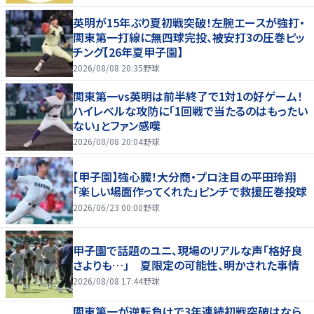
英明が15年ぶり夏初戦突破！左腕エースが強打・
関東第一打線に無四球完投、被安打3の圧巻ピッ
チング【26年夏甲子園】
2026/08/08 20:35
野球
関東第一vs英明は前半終了で1対1の好ゲーム！
ハイレベルな攻防に「1回戦で当たるのはもったい
ない」とファン感嘆
2026/08/08 20:04
野球
【甲子園】強心臓！大分商・プロ注目の平田玲翔
「楽しい場面作ってくれた」ピンチで救援圧巻投球
2026/06/23 00:00
野球
甲子園で話題のユニ、現場のリアルな声「格好良
さよりも…」 夏限定の可能性、明かされた事情
2026/08/08 17:44
野球
関東第一が逆転負けで3年連続初戦突破はなら