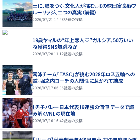
土に、膝をつく。文化人が挑む、北の球団――富良野ブ
ルーリッジ、二つの真実（前編）
2026/07/21 14:48
話題の投稿
19歳ヤマルの“年上恋人♡”ガルシア、50万いい
ね獲得SNS爆跳ねか
2026/07/20 11:12
話題の投稿
競泳チーム「TASC」が挑む2028年ロス五輪への
道。堀之内コーチの人間性に惹かれて結成
2026/07/17 06:06
話題の投稿
【男子バレー日本代表】9連勝の価値 データで読
み解くVNLの現在地
2026/07/16 16:42
話題の投稿
【Jリーグ】秋春制元年が8月開幕 初の年度またぎ