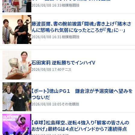
2026/08/08 16:33
相撲格闘技
藤波辰爾、書の腕前披露「闘魂」書き上げ「猪木さ
んに怒鳴られ気弱になったところが『鬼』に…」
2026/08/08 16:31
相撲格闘技
石田実莉 逆転勝ちでインハイV
2026/08/08 17:40
テニス
【ボート】徳山ＰＧ１ 鎌倉涼が予選突破へ望みを
つないだ
2026/08/08 18:05
その他競技
【卓球】松島輝空、逆転４強入り「観客の皆さんの
おかげ」最終Gは４点ビハインドから７連続得点