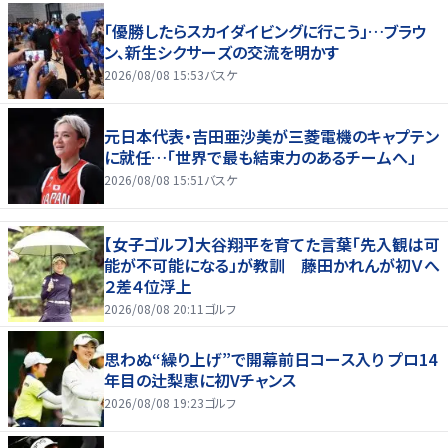
「優勝したらスカイダイビングに行こう」…ブラウ
ン、新生シクサーズの交流を明かす
2026/08/08 15:53
バスケ
元日本代表・吉田亜沙美が三菱電機のキャプテン
に就任…「世界で最も結束力のあるチームへ」
2026/08/08 15:51
バスケ
【女子ゴルフ】大谷翔平を育てた言葉「先入観は可
能が不可能になる」が教訓 藤田かれんが初Ｖへ
２差４位浮上
2026/08/08 20:11
ゴルフ
思わぬ“繰り上げ”で開幕前日コース入り プロ14
年目の辻梨恵に初Vチャンス
2026/08/08 19:23
ゴルフ