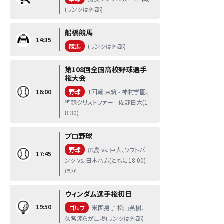
(リンクは外部)
船橋競馬
14:35
競馬
(リンクは外部)
第108回全国高校野球選手
権大会
16:00
野球
1回戦 東筑 - 神村学園、
聖隷クリストファー - 佐野日大(1
8:30)
プロ野球
野球
広島 vs. 巨人、ソフトバ
17:45
ンク vs. 日本ハム(ともに18:00)
ほか
ウィンダム選手権初日
19:50
ゴルフ
米国男子 松山英樹、
久常涼らが出場(リンクは外部)