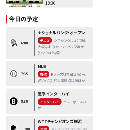
18:30
今日の予定
ナショナルバンク・オープン
テニス
女子シングルス2回戦
6:00
大坂なおみ vs. ウドバルジほか
(リンクは外部)
MLB
7:35
野球
Rソックス(吉田正尚) vs.
Wソックス(村上宗隆)(8:10)ほか
夏季インターハイ
9:30
インターハイ
バレーボールほ
か
WTTチャンピオンズ横浜
11:00
卓球
男女シングルス1・2回戦