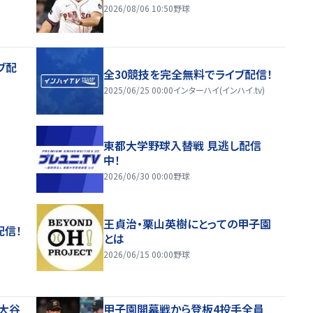
2026/08/06 10:50
野球
ブ配
全30競技を完全無料でライブ配信！
2025/06/25 00:00
インターハイ(インハイ.tv)
東都大学野球入替戦 見逃し配信
中！
2026/06/30 00:00
野球
王貞治・栗山英樹にとっての甲子園
配信！
とは
2026/06/15 00:00
野球
」大谷
甲子園開幕戦から登板4投手全員