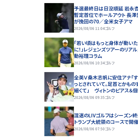
予選最終日は日没順延 岩永
暫定首位でホールアウト 長澤
が挽回の70／全米女子アマ
2026/08/06 11:04
ゴルフ
「若い頃はもっと身体が動いた
に！」レジェンズツアーのリア
動裕理コラム
2026/08/06 10:34
ゴルフ
全英Ｖ桑木志帆に安住アナ「
っとされていて。足首とかもの
細くて」 ヴィトンのピアス＆
ネイルで登場→「結構、珍しい
2026/08/06 09:35
ゴルフ
います」
混迷のLIVゴルフはシーズン
トランプ大統領のコースで開
2026/08/06 07:50
ゴルフ