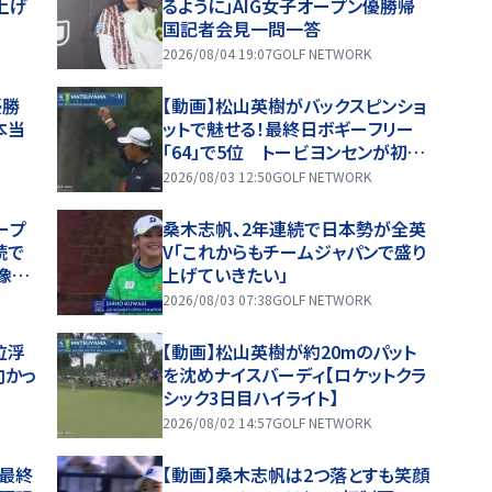
上げ
るように」AIG女子オープン優勝帰
国記者会見一問一答
2026/08/04 19:07
GOLF NETWORK
初優勝
【動画】松山英樹がバックスピンショ
本当
ットで魅せる！最終日ボギーフリー
「64」で5位 トービヨンセンが初優
勝【ロケットクラシック4日目ハイラ
2026/08/03 12:50
GOLF NETWORK
イト】
ープ
桑木志帆、2年連続で日本勢が全英
続で
V「これからもチームジャパンで盛り
像し
上げていきたい」
2026/08/03 07:38
GOLF NETWORK
位浮
【動画】松山英樹が約20mのパット
向かっ
を沈めナイスバーディ【ロケットクラ
シック3日目ハイライト】
2026/08/02 14:57
GOLF NETWORK
 最終
【動画】桑木志帆は2つ落とすも笑顔