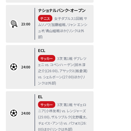
ナショナルバンク・オープン
テニス
女子ダブルス1回戦 サ
23:00
ムソノワ/加藤組戦、リャン エンシ
ュオ/青山組戦ほか(リンクは外
部)
ECL
サッカー
3次 第1戦 デブレツ
ェニ vs. コペンハーゲン(鈴木淳
24:00
之介)(26:00)、アヤックス(板倉滉)
vs. シェルボーン(27:00)ほか(リ
ンクは外部)
EL
サッカー
3次 第1戦 ヤギェロ
ニア(小林友希) vs. レンジャーズ
24:00
(25:00)、ザルツブルク(北野颯太、
チェイス・アンリ) vs. パフォス(26:
00)ほか(リンクは外部)