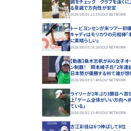
調をチェック クラブを遠くに
る意識で方向性が安定
2026/08/05 12:35
GOLF NETWORK
トービヨンセンが米ツアー
キャディはモリカワの元相棒「
に素晴らしい」
2026/08/03 16:16
GOLF NETWORK
【動画】桑木志帆がAIG女子オ
ン制覇！ 岡本綾子氏「2年連
日本勢が優勝する何て誰が想
たでしょう？」
2026/08/03 07:40
GOLF NETWORK
ライリーが2年ぶり3勝目へ首
上「ゲーム全体がいい方向へ
ている」
2026/08/02 15:45
GOLF NETWORK
古江彩佳は6つ伸ばして8位