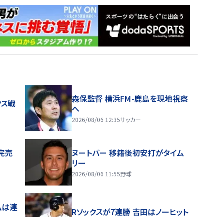
森保監督 横浜FM-鹿島を現地視察
クス戦
へ
2026/08/06 12:35
サッカー
完売
ヌートバー 移籍後初安打がタイム
リー
2026/08/06 11:55
野球
ムは連
Rソックスが7連勝 吉田はノーヒット