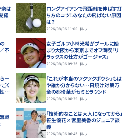
杏奈は
ロングアイアンで飛距離を伸ばす打
愛羅
ち方のコツ！あなたの飛ばない原因
は？
2026/08/06 11:00
ゴルフ
の
女子ゴルフ小林光希がプールに始
ル／不
まり大阪から東京までオフ満喫「リ
ラックスの仕方がゴージャス」
2026/08/06 09:36
ゴルフ
すらー
「これが本当のツクツクボウシ」もは
すごく
や誰か分からない…日焼け対策万
個性的
全の都玲華がセミとラウンド
と思
2026/08/06 08:39
ゴルフ
「技術的なことは大人になってから」
終盤戦
笹生優花×宮里美香のジュニア談
催
義
2026/08/06 06:45
ゴルフ