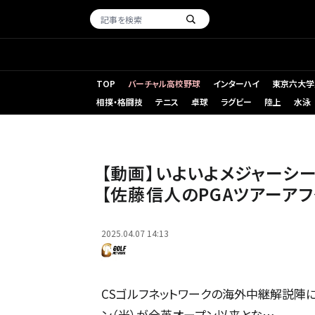
TOP
バーチャル高校野球
インターハイ
東京六大学
相撲・格闘技
テニス
卓球
ラグビー
陸上
水泳
【動画】いよいよメジャーシーズン到来！佐藤信人の注目選手
【動画】いよいよメジャーシ
【佐藤信人のPGAツアーアフ
2025.04.07 14:13
CSゴルフネットワークの海外中継解説陣に
ン（米）が全英オープン以来とな…