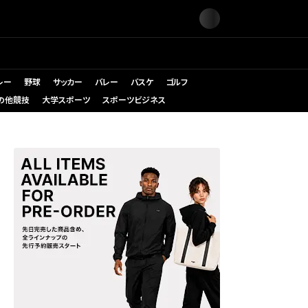
レー
野球
サッカー
バレー
バスケ
ゴルフ
の他競技
大学スポーツ
スポーツビジネス