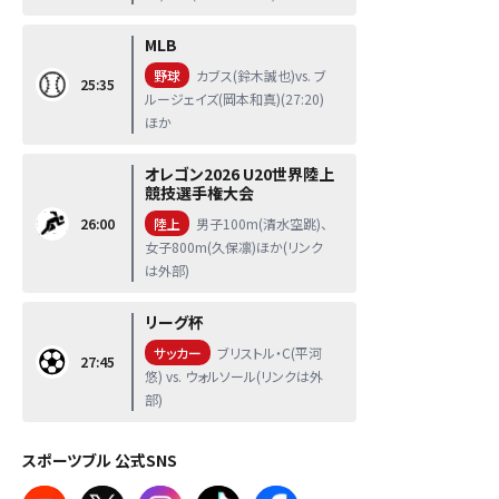
MLB
野球
カブス(鈴木誠也)vs. ブ
25:35
ルージェイズ(岡本和真)(27:20)
ほか
オレゴン2026 U20世界陸上
競技選手権大会
26:00
陸上
男子100m(清水空跳)、
女子800m(久保凛)ほか(リンク
は外部)
リーグ杯
サッカー
ブリストル・C(平河
27:45
悠) vs. ウォルソール(リンクは外
部)
スポーツブル 公式SNS