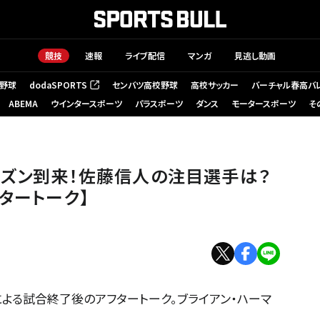
競技
速報
ライブ配信
マンガ
見逃し動画
野球
dodaSPORTS
センバツ高校野球
高校サッカー
バーチャル春高バ
（新しいタブで開く）
ABEMA
ウインタースポーツ
パラスポーツ
ダンス
モータースポーツ
そ
は？【佐藤信人のPGAツアーアフタートーク】
ーズン到来！佐藤信人の注目選手は？
タートーク】
よる試合終了後のアフタートーク。ブライアン・ハーマ