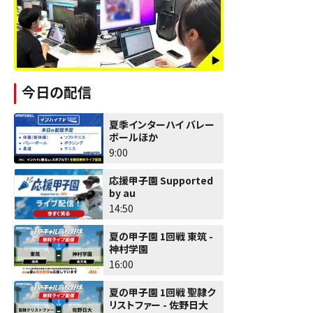
今日の配信
夏季インターハイ バレー
ボールほか
9:00
応援甲子園 Supported
by au
14:50
夏の甲子園 1回戦 東筑 -
神村学園
16:00
夏の甲子園 1回戦 聖隷ク
リストファー - 佐野日大