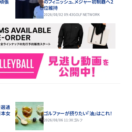
て頑張
のフィニッシュ、メジャー初制覇へ2
位維持
2026/08/02 09:43
GOLF NETWORK
予選通
日本女
ゴルファーが摂りたい『油』はこれ！
2026/08/06 11:30
ゴルフ