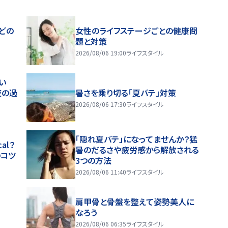
どの
女性のライフステージごとの健康問
題と対策
2026/08/06 19:00
ライフスタイル
い
夜の過
暑さを乗り切る「夏バテ」対策
2026/08/06 17:30
ライフスタイル
「隠れ夏バテ」になってませんか？猛
al？
暑のだるさや疲労感から解放される
のコツ
3つの方法
2026/08/06 11:40
ライフスタイル
肩甲骨と骨盤を整えて姿勢美人に
なろう
2026/08/06 06:35
ライフスタイル