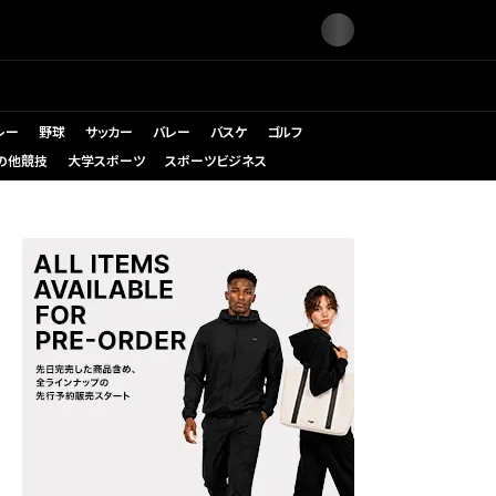
レー
野球
サッカー
バレー
バスケ
ゴルフ
の他競技
大学スポーツ
スポーツビジネス