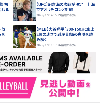
幕 初
【UFC】朝倉海の次戦が決定 上海
変わる
でアオリチロンと対戦
2026/07/14 15:19
話題の投稿
ー敗
【MLB】大谷翔平「300-150」に史上
みを
2位の速さで到達 記録の意味を読
み解く
2026/07/10 17:26
話題の投稿