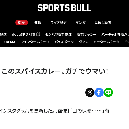
競技
速報
ライブ配信
マンガ
見逃し動画
野球
dodaSPORTS
センバツ高校野球
高校サッカー
バーチャル春高バ
（新しいタブで開く）
ABEMA
ウインタースポーツ
パラスポーツ
ダンス
モータースポーツ
そ
！このスパイスカレー、ガチでウマい！
ンスタグラムを更新した。【画像】「目の保養……」有