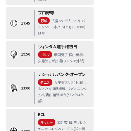
プロ野球
野球
広島 vs. 巨人、ソフトバ
17:45
ンク vs. 日本ハム(ともに18:00)
ほか
ウィンダム選手権初日
19:50
ゴルフ
米国男子 松山英樹、
久常涼らが出場(リンクは外部)
ナショナルバンク・オープン
テニス
女子ダブルス1回戦 サ
23:00
ムソノワ/加藤組戦、リャン エンシ
ュオ/青山組戦ほか(リンクは外
部)
ECL
サッカー
3次 第1戦 デブレツ
ェニ vs. コペンハーゲン(鈴木淳
24:00