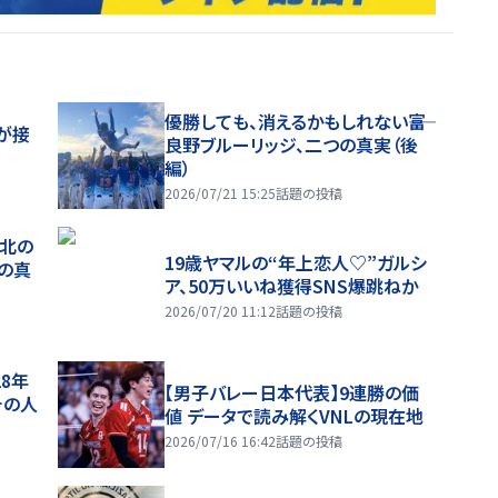
優勝しても、消えるかもしれない――富
が接
良野ブルーリッジ、二つの真実（後
編）
2026/07/21 15:25
話題の投稿
、北の
19歳ヤマルの“年上恋人♡”ガルシ
つの真
ア、50万いいね獲得SNS爆跳ねか
2026/07/20 11:12
話題の投稿
28年
【男子バレー日本代表】9連勝の価
チの人
値 データで読み解くVNLの現在地
2026/07/16 16:42
話題の投稿