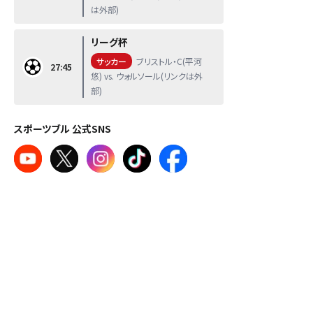
は外部)
リーグ杯
サッカー
ブリストル・C(平河
27:45
悠) vs. ウォルソール(リンクは外
部)
スポーツブル 公式SNS