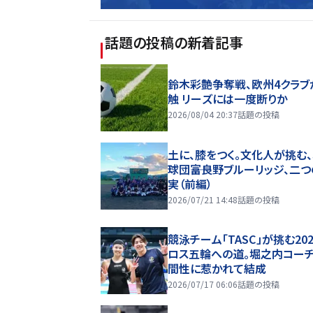
話題の投稿
の新着記事
鈴木彩艶争奪戦、欧州4クラブ
触 リーズには一度断りか
2026/08/04 20:37
話題の投稿
土に、膝をつく。文化人が挑む
球団――富良野ブルーリッジ、二
実（前編）
2026/07/21 14:48
話題の投稿
競泳チーム「TASC」が挑む20
ロス五輪への道。堀之内コー
間性に惹かれて結成
2026/07/17 06:06
話題の投稿