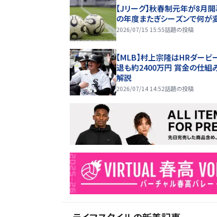
【Jリーグ】秋春制元年が8月開
の年度またぎシーズンで何が
2026/07/15 15:55
話題の投稿
【MLB】村上宗隆はHRダービ
退も約2400万円 賞金の仕組
解説
2026/07/14 14:52
話題の投稿