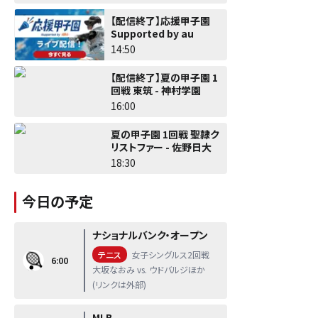
【配信終了】応援甲子園
Supported by au
14:50
【配信終了】夏の甲子園 1
回戦 東筑 - 神村学園
16:00
夏の甲子園 1回戦 聖隷ク
リストファー - 佐野日大
18:30
今日の予定
ナショナルバンク・オープン
テニス
女子シングルス2回戦
6:00
大坂なおみ vs. ウドバルジほか
(リンクは外部)
MLB