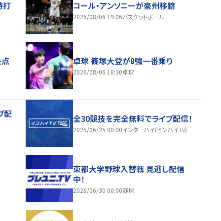
時打
コール・アンソニーが豪州移籍
2026/08/06 19:06
バスケットボール
失点
卓球 篠塚大登が8強一番乗り
2026/08/06 18:30
卓球
ブ配
全30競技を完全無料でライブ配信！
2025/06/25 00:00
インターハイ(インハイ.tv)
東都大学野球入替戦 見逃し配信
中！
2026/06/30 00:00
野球