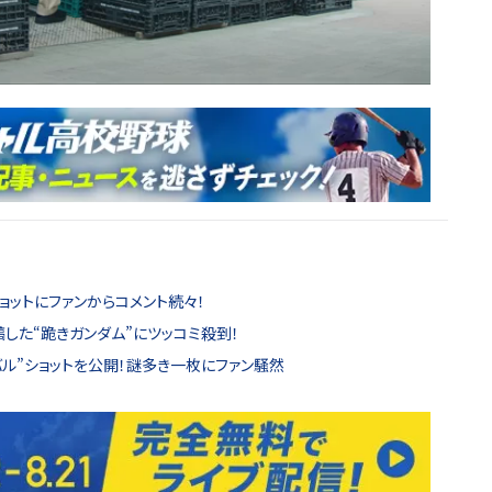
ョットにファンからコメント続々！
稿した“跪きガンダム”にツッコミ殺到！
バル”ショットを公開！謎多き一枚にファン騒然