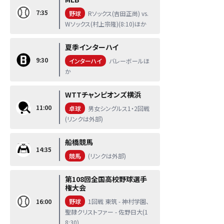
7:35
野球
Rソックス(吉田正尚) vs.
Wソックス(村上宗隆)(8:10)ほか
夏季インターハイ
9:30
インターハイ
バレーボールほ
か
WTTチャンピオンズ横浜
11:00
卓球
男女シングルス1・2回戦
(リンクは外部)
船橋競馬
14:35
競馬
(リンクは外部)
第108回全国高校野球選手
権大会
16:00
野球
1回戦 東筑 - 神村学園、
聖隷クリストファー - 佐野日大(1
8:30)