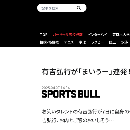
TOP
バーチャル高校野球
インターハイ
東京六大学
相撲・格闘技
テニス
卓球
ラグビー
陸上
水泳
有吉弘行が「まいうー」連発
2025.04.07 14:34
お笑いタレントの有吉弘行が7日に自身のイ
吉弘行、お肉とご飯のおいしそう…