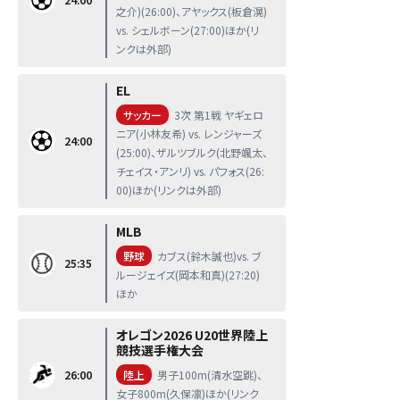
之介)(26:00)、アヤックス(板倉滉)
vs. シェルボーン(27:00)ほか(リ
ンクは外部)
EL
サッカー
3次 第1戦 ヤギェロ
ニア(小林友希) vs. レンジャーズ
24:00
(25:00)、ザルツブルク(北野颯太、
チェイス・アンリ) vs. パフォス(26:
00)ほか(リンクは外部)
MLB
野球
カブス(鈴木誠也)vs. ブ
25:35
ルージェイズ(岡本和真)(27:20)
ほか
オレゴン2026 U20世界陸上
競技選手権大会
26:00
陸上
男子100m(清水空跳)、
女子800m(久保凛)ほか(リンク