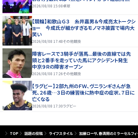
2026/08/08 15:08
卓球
【競輪】和歌山Ｇ３ 糸井嘉男＆今成亮太トークシ
ョー 今成氏が細かすぎるモノマネ披露で場内大
笑い
2026/08/08 17:48
その他競技
障害レースで３騎手が落馬...最後の直線では先
頭と２番手を走っていた馬にアクシデント発生
中京９Ｒの障害オープン
2026/08/08 17:26
その他競技
【ラグビー】２部九州のＦＷ、ヴニランギさんが急
死、２６歳…３日の練習後に熱中症の症状、７日に
亡くなる
2026/08/08 17:30
ラグビー
TOP
話題の投稿
ライフスタイル
加藤ローサ、春満開のミラーセルフィ