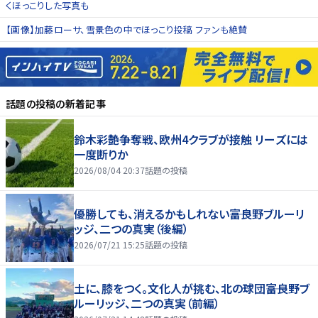
くほっこりした写真も
【画像】加藤ローサ、雪景色の中でほっこり投稿 ファンも絶賛
話題の投稿
の新着記事
鈴木彩艶争奪戦、欧州4クラブが接触 リーズには
一度断りか
2026/08/04 20:37
話題の投稿
優勝しても、消えるかもしれない――富良野ブルーリ
ッジ、二つの真実（後編）
2026/07/21 15:25
話題の投稿
土に、膝をつく。文化人が挑む、北の球団――富良野ブ
ルーリッジ、二つの真実（前編）