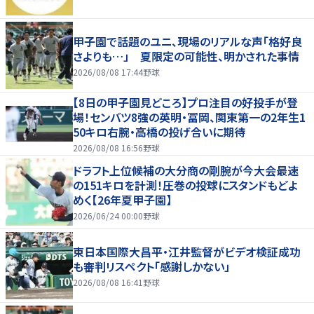
甲子園で話題のユニ、現場のリアルな声「格好良
さよりも…」 夏限定の可能性、明かされた事情
2026/08/08 17:44
野球
【8日の甲子園見どころ】プロ注目の好投手が登
場！センバツ8強の英明・冨岡、関東第一の2年生1
50キロ右腕・高橋の投げ合いに期待
2026/08/08 16:56
野球
ドラフト上位候補の大分商の剛腕が今大会最速
の151キロを計測！圧巻の投球にスタンドもどよ
めく【26年夏甲子園】
2026/06/24 00:00
野球
東日本国際大昌平・江井監督がビデオ検証成功
も審判リスペクト「感謝しかない」
2026/08/08 16:41
野球