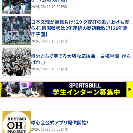
2026/08/08 18:30
野球
日本文理が逆転負け！2ケタ安打の追い上げも実
らず、新潟県勢は2年連続の夏初戦敗退【26年夏
甲子園】
2026/08/08 18:29
野球
自分たちで奏でる大切な応援曲 白樺学園「がん
ばれ。」
2026/08/08 18:25
野球
球心会公式アプリ提供開始！
2026/05/27 00:00
野球