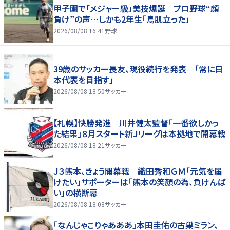
甲子園で「メジャー級」美技爆誕 プロ野球“顔
負け”の声…しかも2年生「鳥肌立った」
2026/08/08 16:41
野球
39歳のサッカー長友、現役続行を発表 「常に日
本代表を目指す」
2026/08/08 18:50
サッカー
【札幌】快勝発進 川井健太監督「一番欲しかっ
た結果」８月スタート新Ｊリーグは本拠地で開幕戦
2026/08/08 18:21
サッカー
Ｊ３熊本、きょう開幕戦 織田秀和ＧＭ「元気を届
けたい」サポーターは「熊本の笑顔の為、負けんば
い」の横断幕
2026/08/08 18:08
サッカー
｢なんじゃこりゃあああ｣本田圭佑の古巣ミラン、