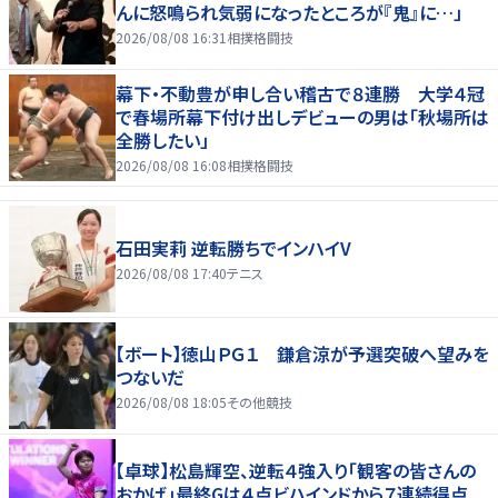
んに怒鳴られ気弱になったところが『鬼』に…」
2026/08/08 16:31
相撲格闘技
幕下・不動豊が申し合い稽古で８連勝 大学４冠
で春場所幕下付け出しデビューの男は「秋場所は
全勝したい」
2026/08/08 16:08
相撲格闘技
石田実莉 逆転勝ちでインハイV
2026/08/08 17:40
テニス
【ボート】徳山ＰＧ１ 鎌倉涼が予選突破へ望みを
つないだ
2026/08/08 18:05
その他競技
【卓球】松島輝空、逆転４強入り「観客の皆さんの
おかげ」最終Gは４点ビハインドから７連続得点