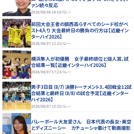
ァン続々反応
2026/08/08 16:10
バレー
前回大会王者の鎮西高らすべてのシード校がベ
スト4入り 大会最終日の勝負の行方は【近畿イン
ターハイ2026】
2026/08/07 22:22
バレー
横浜隼人が初優勝 女子最終順位と個人賞、試
合結果一覧【近畿インターハイ2026】
2026/08/07 17:23
バレー
男子3日目（8/7）決勝トーナメント3、4回戦全12試
合結果と最終日（8/8）の試合予定【近畿インター
ハイ2026】
2026/08/07 15:25
バレー
バレーボール大友愛さん 日本代表の長女・美空
とディズニーシー カチューシャ着けて動画撮影