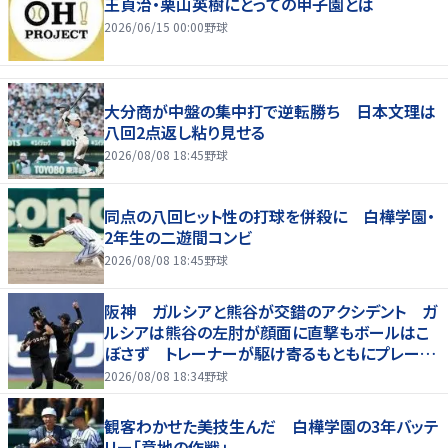
王貞治・栗山英樹にとっての甲子園とは
2026/06/15 00:00
野球
大分商が中盤の集中打で逆転勝ち 日本文理は
八回2点返し粘り見せる
2026/08/08 18:45
野球
同点の八回ヒット性の打球を併殺に 白樺学園・
2年生の二遊間コンビ
2026/08/08 18:45
野球
阪神 ガルシアと熊谷が交錯のアクシデント ガ
ルシアは熊谷の左肘が顔面に直撃もボールはこ
ぼさず トレーナーが駆け寄るもともにプレー続
行 直後に３連打食らう
2026/08/08 18:34
野球
観客わかせた美技生んだ 白樺学園の3年バッテ
リー「意地の作戦」