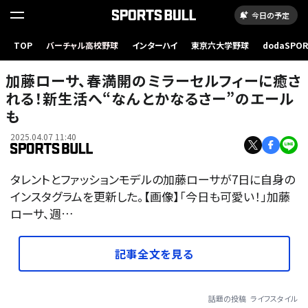
今日の予定
TOP
バーチャル高校野球
インターハイ
東京六大学野球
dodaSPO
（新しいタブ
加藤ローサ、春満開のミラーセルフィーに癒さ
れる！新生活へ“なんとかなるさー”のエール
も
2025.04.07 11:40
タレントとファッションモデルの加藤ローサが7日に自身の
インスタグラムを更新した。【画像】「今日も可愛い！」加藤
ローサ、週…
記事全文を見る
話題の投稿
ライフスタイル