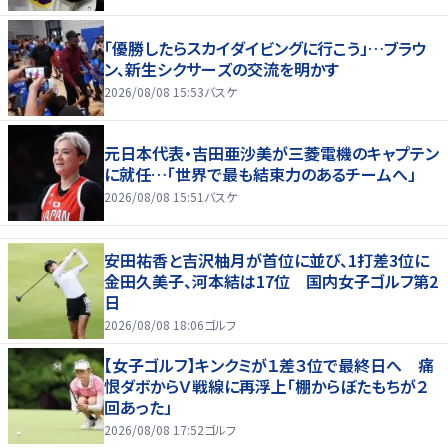
「優勝したらスカイダイビングに行こう」…ブラウ
ン、新生シクサーズの交流を明かす
2026/08/08 15:53
バスケ
元日本代表・吉田亜沙美が三菱電機のキャプテン
に就任…「世界で最も結束力のあるチームへ」
2026/08/08 15:51
バスケ
安田祐香と吉沢柚月が首位に並び、1打差3位に
金田久美子、河本結は17位 国内女子ゴルフ第2
日
2026/08/08 18:06
ゴルフ
【女子ゴルフ】キンクミが１差３位で最終日へ 痛
恨ダボからＶ戦線に再浮上「棚からぼたもちが２
回あった」
2026/08/08 17:52
ゴルフ