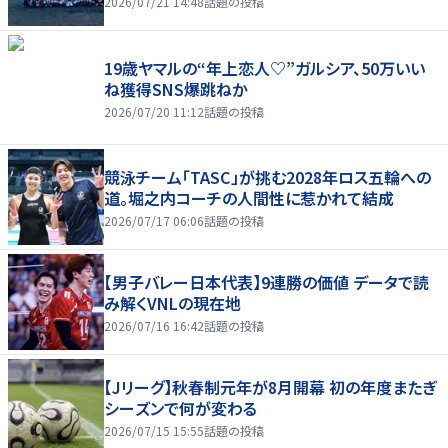
2026/07/21 14:48
話題の投稿
19歳ヤマルの“年上恋人♡”ガルシア、50万いい
ね獲得SNS爆跳ねか
2026/07/20 11:12
話題の投稿
競泳チーム「TASC」が挑む2028年ロス五輪への
道。堀之内コーチの人間性に惹かれて結成
2026/07/17 06:06
話題の投稿
【男子バレー日本代表】9連勝の価値 データで読
み解くVNLの現在地
2026/07/16 16:42
話題の投稿
【Jリーグ】秋春制元年が8月開幕 初の年度またぎ
シーズンで何が変わる
2026/07/15 15:55
話題の投稿