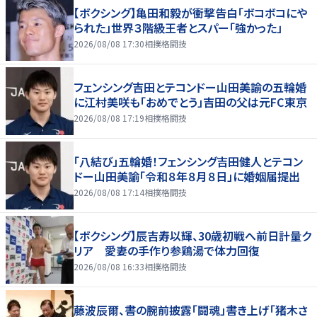
【ボクシング】亀田和毅が衝撃告白「ボコボコにや
られた」世界３階級王者とスパー「強かった」
2026/08/08 17:30
相撲格闘技
フェンシング吉田とテコンドー山田美諭の五輪婚
に江村美咲も「おめでとう」吉田の父は元FC東京
2026/08/08 17:19
相撲格闘技
「八結び」五輪婚！フェンシング吉田健人とテコン
ドー山田美諭「令和８年８月８日」に婚姻届提出
2026/08/08 17:14
相撲格闘技
【ボクシング】辰吉寿以輝、30歳初戦へ前日計量ク
リア 愛妻の手作り参鶏湯で体力回復
2026/08/08 16:33
相撲格闘技
藤波辰爾、書の腕前披露「闘魂」書き上げ「猪木さ