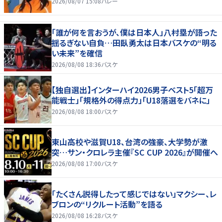
2026/08/07 15:08
バレー
「誰が何を言おうが、僕は日本人」八村塁が語った
揺るぎない自負…田臥勇太は日本バスケの“明る
い未来”を確信
2026/08/08 18:36
バスケ
【独自選出】インターハイ2026男子ベスト5「超万
能戦士」「規格外の得点力」「U18落選をバネに」
2026/08/08 18:00
バスケ
東山高校や滋賀U18、台湾の強豪、大学勢が激
突…サン・クロレラ主催『SC CUP 2026』が開催へ
2026/08/08 17:00
バスケ
「たくさん説得したって感じではない」マクシー、レ
ブロンの“リクルート活動”を語る
2026/08/08 16:28
バスケ