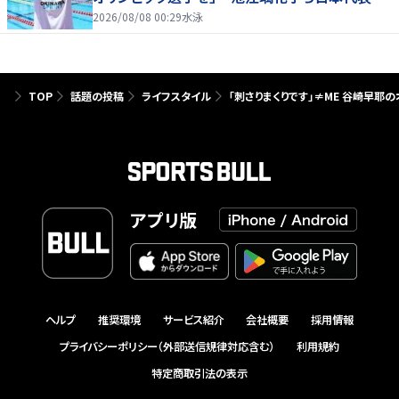
参戦
2026/08/08 00:29
水泳
TOP
話題の投稿
ライフスタイル
「刺さりまくりです」≠ME 谷崎早耶
アプリ版
ヘルプ
推奨環境
サービス紹介
会社概要
採用情報
プライバシーポリシー（外部送信規律対応含む）
利用規約
特定商取引法の表示