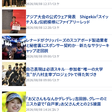
2026/08/08 12:37
バスケ
アジア大会の公式ウェア発表 Shigekix「スイッ
チ入る」伝統模様にファイアリーレッド
2026/08/08 12:28
バスケ
レナードがクリッパーズのスコアボード製造業者
と秘密裏にスポンサー契約か‬…新たなサラリーキ
ャップ迂回説
2026/08/08 09:00
バスケ
自己表現は必須スキル…参加者“唯一の大学
生”が八村主宰プロジェクトで得た気づき
2026/08/08 09:00
バスケ
「お父さんもなんかデレデレ」吉田鈴、グレーのミ
ニスカ姿で「白戸家」お父さん犬との２Ｓ披露
2026/08/08 14:16
ゴルフ