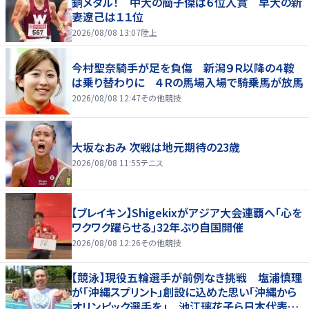
銅メダル！ 中大の簡子傑は６位入賞 早大の新
妻遼己は１１位
2026/08/08 13:07
陸上
今村聖奈騎手が足を負傷 新潟９Ｒ以降の４鞍
は乗り替わりに ４Ｒの馬場入場で騎乗馬が放馬
2026/08/08 12:47
その他競技
大坂なおみ 次戦は地元期待の23歳
2026/08/08 11:55
テニス
【ブレイキン】Shigekixがアジア大会連覇へ「心を
ワクワク躍らせる」32年ぶり自国開催
2026/08/08 12:26
その他競技
【競泳】現役五輪選手が前例なき挑戦 塩浦慎理
が「沖縄スプリント」創設に込めた思い「沖縄から
オリンピック選手を」 池江璃花子ら日本代表も