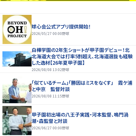
球心会公式アプリ提供開始！
2026/05/27 00:00
野球
白樺学園の2年生ショートが甲子園デビュー！北
北海道大会では打率5割超え、北海道選抜も経験
した逸材【26年夏甲子園】
2026/08/08 13:02
野球
「似ているチーム」「勝因はミスをなくす」 霞ケ浦
と中京 監督対談
2026/08/08 11:15
野球
甲子園初出場の八王子実践・河本監督、鳴門渦
潮・森監督と対談
2026/06/27 00:00
野球