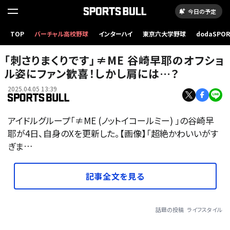
今日の予定
TOP
バーチャル高校野球
インターハイ
東京六大学野球
dodaSPO
（新しいタブ
「刺さりまくりです」≠ME 谷崎早耶のオフショ
ル姿にファン歓喜！しかし肩には…？
2025.04.05 13:39
アイドルグループ「≠ME (ノットイコールミー) 」の谷崎早
耶が4日、自身のXを更新した。【画像】「超絶かわいいがす
ぎま…
記事全文を見る
話題の投稿
ライフスタイル