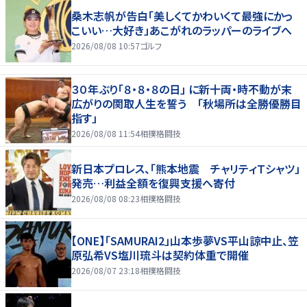
桑木志帆が告白「美しくてかわいくて最強にかっ
こいい…大好き」あこがれのラッパーのライブへ
2026/08/08 10:57
ゴルフ
３０年ぶり「８・８・８の日」 に新十両・時不動が末
広がりの関取人生を誓う 「秋場所は全勝優勝目
指す」
2026/08/08 11:54
相撲格闘技
新日本プロレス、「熊本地震 チャリティＴシャツ」
発売…利益全額を復興支援へ寄付
2026/08/08 08:23
相撲格闘技
【ONE】「SAMURAI2」山本歩夢VS平山諒中止、笠
原弘希VS塩川琉斗は契約体重で開催
2026/08/07 23:18
相撲格闘技