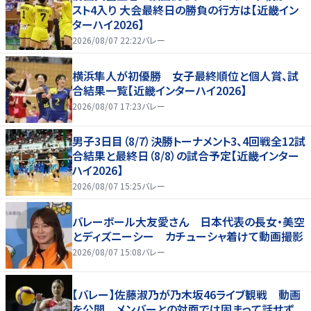
スト4入り 大会最終日の勝負の行方は【近畿イン
ターハイ2026】
2026/08/07 22:22
バレー
横浜隼人が初優勝 女子最終順位と個人賞、試
合結果一覧【近畿インターハイ2026】
2026/08/07 17:23
バレー
男子3日目（8/7）決勝トーナメント3、4回戦全12試
合結果と最終日（8/8）の試合予定【近畿インター
ハイ2026】
2026/08/07 15:25
バレー
バレーボール大友愛さん 日本代表の長女・美空
とディズニーシー カチューシャ着けて動画撮影
2026/08/07 15:08
バレー
【バレー】佐藤淑乃が乃木坂46ライブ観戦 動画
を公開 メンバーとの対面では固まって話せず