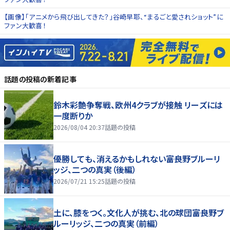
【画像】「アニメから飛び出してきた？」谷崎早耶、“まるごと愛されショット”に
ファン大歓喜！
話題の投稿
の新着記事
鈴木彩艶争奪戦、欧州4クラブが接触 リーズには
一度断りか
2026/08/04 20:37
話題の投稿
優勝しても、消えるかもしれない――富良野ブルーリ
ッジ、二つの真実（後編）
2026/07/21 15:25
話題の投稿
土に、膝をつく。文化人が挑む、北の球団――富良野ブ
ルーリッジ、二つの真実（前編）