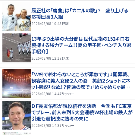
履正社の「魔曲」は「カエルの歌」？ 盛り上げる
応援団長3人組
2026/08/08 10:45
野球
13年ぶり出場の大分商は世代屈指の152キロ右
腕擁する強力チーム！【夏の甲子園・ベンチ入り選
手紹介】
2026/08/08 12:17
野球
「Ｗ杯で終わらないところが素敵です」Ｊ開幕戦、
観客席に美人女優２人の姿 笑顔２ショットにネ
ット騒然「なぬ！？普通の席で」「めちゃめちゃ最上
級に可愛すぎ」
2026/08/08 14:47
サッカー
ＤＦ長友佑都が現役続行を決断 今季もＦＣ東京
でプレー、前人未到５大会連続Ｗ杯出場の鉄人が
引退も選択肢に熟考の末に
2026/08/08 14:37
サッカー