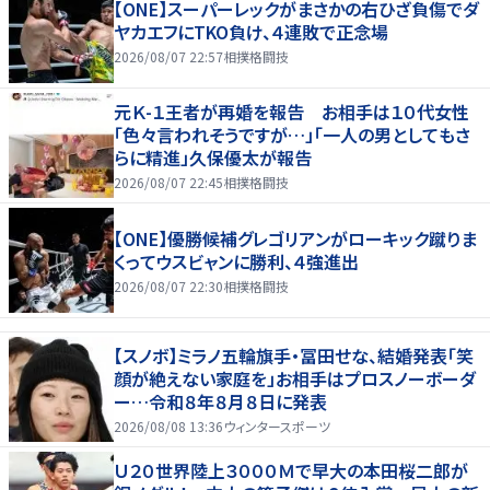
【ONE】スーパーレックがまさかの右ひざ負傷でダ
ヤカエフにTKO負け、４連敗で正念場
2026/08/07 22:57
相撲格闘技
元Ｋ-１王者が再婚を報告 お相手は１０代女性
「色々言われそうですが…」「一人の男としてもさ
らに精進」久保優太が報告
2026/08/07 22:45
相撲格闘技
【ONE】優勝候補グレゴリアンがローキック蹴りま
くってウスビャンに勝利、４強進出
2026/08/07 22:30
相撲格闘技
【スノボ】ミラノ五輪旗手・冨田せな、結婚発表「笑
顔が絶えない家庭を」お相手はプロスノーボーダ
ー…令和８年８月８日に発表
2026/08/08 13:36
ウィンタースポーツ
Ｕ２０世界陸上３０００Ｍで早大の本田桜二郎が