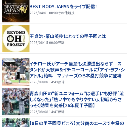
BEST BODY JAPANをライブ配信！
2026/04/01 00:00
その他競技
王貞治・栗山英樹にとっての甲子園とは
2026/06/15 00:00
野球
イチロー氏がアーチ量産も決勝進出ならず ス
タンドが大歓声＆イチローコールに「アイ・ラブ・シ
アトル」絶叫 マリナーズＯＢ本塁打競争に登場
2026/08/08 14:49
野球
青森山田の"新ユニフォーム"は選手にも好評「涼
しくなった」「熱い中でもやりやすい」、初戦からさ
っそく効果を実感【26年夏甲子園】
2026/08/08 14:47
野球
【8日の甲子園見どころ】大分商のエースで主将の