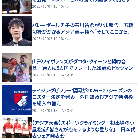
2026/08/07 10:46
バレー
バレーボール男子の石川祐希がVNL報告 五輪
切符がかかるアジア選手権へ「そしてここから」
2026/08/07 10:08
バレー
山形ワイヴァンズがダコタ・クイーンと契約合
意…過去に5カ国でプレーした28歳のビッグマン
2026/08/08 13:55
バスケ
ライジングゼファー福岡が2026－27シーズンの
ロスター決定を発表…外国籍及びアジア特別枠
を総入れ替え
2026/08/08 13:07
バスケ
【アジア大会】スポーツクライミング 初出場の小
屋松恋「皆さんが恋をするような登りを」 日本代
表ウェア発表会