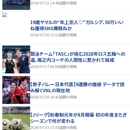
2026/07/21 14:48
話題の投稿
19歳ヤマルの“年上恋人♡”ガルシア、50万いい
ね獲得SNS爆跳ねか
2026/07/20 11:12
話題の投稿
競泳チーム「TASC」が挑む2028年ロス五輪への
道。堀之内コーチの人間性に惹かれて結成
2026/07/17 06:06
話題の投稿
【男子バレー日本代表】9連勝の価値 データで読
み解くVNLの現在地
2026/07/16 16:42
話題の投稿
【Jリーグ】秋春制元年が8月開幕 初の年度またぎ
シーズンで何が変わる
2026/07/15 15:55
話題の投稿