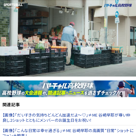
関連記事
【画像】「だいすきの気持ちどんどん加速だよ〜♡」≠ME 谷崎早耶が尊い仲
良し2ショットとともにメンバーのお誕生日をお祝い！
【画像】「こんな日常は幸せ過ぎる」≠ME 谷崎早耶の高画質”日常”ショットに
ファン大歓喜！