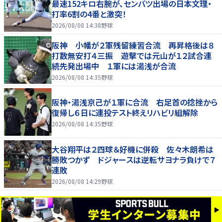
最速152キロ右腕が、センバツ出場の日本文理・
打率6割の4番と激突！
2026/08/08 14:38
野球
阪神 小幡が２軍残留練習合流 再昇格後は８
打数無安打４三振 遊撃では元山が１２試合連
続先発出場中 １軍には湯浅が合流
2026/08/08 14:35
野球
阪神・湯浅京己が１軍に合流 右足首の捻挫から
復帰し６日に連投テスト終えリハビリ組解除
2026/08/08 14:35
野球
大谷翔平は２四球＆好機に併殺 佐々木朗希は
勝敗つかず ドジャースは逆転サヨナラ負けで７
連敗
2026/08/08 14:29
野球