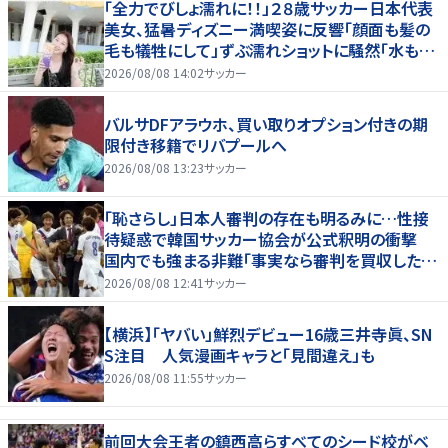
「全力でびしょ濡れに！！」２８歳サッカー日本代表
美女、猛暑ディズニー満喫姿に反響「顔面も髪の
毛も犠牲にして」ずぶ濡れショットに騒然「水も滴
る」「女優さんかと」
2026/08/08 14:02
サッカー
バルサDFアラウホ、買い取りオプション付きの期
限付き移籍でリバプールへ
2026/08/08 13:23
サッカー
「恥さらし」日本人審判の存在も明るみに…性接
待疑惑で韓国サッカー協会が公式釈明の衝撃
国内でも強まる非難「事実なら審判を買収したこ
とになる」
2026/08/08 12:41
サッカー
【横浜】「ヤバい」鮮烈デビュー16歳三井寺眞、SN
S注目 人気漫画キャラと「見間違え」も
2026/08/08 11:55
サッカー
前回大会王者の鎮西高らすべてのシード校がベ