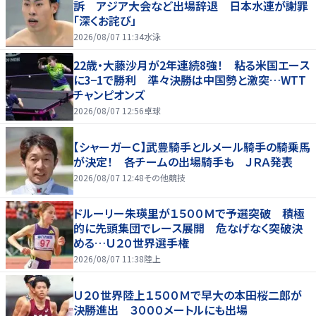
訴 アジア大会など出場辞退 日本水連が謝罪
「深くお詫び」
2026/08/07 11:34
水泳
22歳・大藤沙月が2年連続8強！ 粘る米国エース
に3−1で勝利 準々決勝は中国勢と激突…WTT
チャンピオンズ
2026/08/07 12:56
卓球
【シャーガーＣ】武豊騎手とルメール騎手の騎乗馬
が決定！ 各チームの出場騎手も ＪＲＡ発表
2026/08/07 12:48
その他競技
ドルーリー朱瑛里が１５００Ｍで予選突破 積極
的に先頭集団でレース展開 危なげなく突破決
める…Ｕ２０世界選手権
2026/08/07 11:38
陸上
Ｕ２０世界陸上１５００Ｍで早大の本田桜二郎が
決勝進出 ３０００メートルにも出場