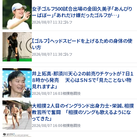
女子ゴルフ500試合出場の金田久美子「あんびり
ーばぼー」「あれだけ嫌だったゴルフが…」
2026/08/07 11:32
ゴルフ
【ゴルフ】ヘッドスピードを上げるための身体の使
い方
2026/08/07 11:30
ゴルフ
井上拓真-那須川天心２の前売りチケットが７日１
８時から発売 天心はＳＮＳで「見たことない物
見れますよ」
2026/08/07 16:03
相撲格闘技
大相撲２人目のイングランド出身力士・栄誠、相撲
教習所で奮闘 「相撲のソングも歌えるようにな
ってきた」
2026/08/07 16:00
相撲格闘技