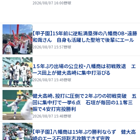
2026/08/07 16:00
野球
【甲子園】15年前に逆転満塁弾の八幡商OB・遠藤
和哉さん 自身も活躍した聖地で後輩にエール
2026/08/07 15:57
野球
１５年ぶり出場の公立校・八幡商は初戦敗退 エ
ース田上が健大高崎に集中打浴びる
2026/08/07 15:49
野球
健大高崎、投打に圧倒で２年ぶりの初戦突破 五
回に集中打で一挙６点 石垣が毎回の１１奪三
振で４安打完投勝利
2026/08/07 15:48
野球
【甲子園】八幡商は15年ぶり勝利ならず 健大高
崎のエース石垣聡志攻略できず完敗