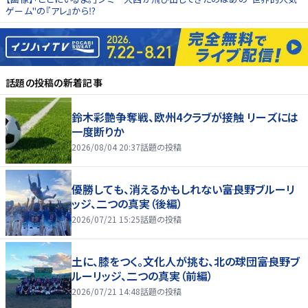
ゲーム"の『アレ』から⁉
話題の投稿
の新着記事
鈴木彩艶争奪戦、欧州4クラブが接触 リーズには
一度断りか
2026/08/04 20:37
話題の投稿
優勝しても、消えるかもしれない――富良野ブルーリ
ッジ、二つの真実（後編）
2026/07/21 15:25
話題の投稿
土に、膝をつく。文化人が挑む、北の球団――富良野ブ
ルーリッジ、二つの真実（前編）
2026/07/21 14:48
話題の投稿