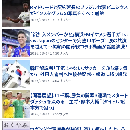
Rマドリードと契約延長のブラジル代表ビニシウス
がインスタグラムの写真をすべて削除
2026/08/07 15:13
サッカー
｢新加入メンバーかと｣横浜FMイケメン選手がTra
vis Japanのセンターで完璧TJポーズ！ 涙の共演
を越えて…笑顔の開幕戦コラボ動画が話題沸騰！
2026/08/07 14:30
サッカー
韓国解説者「正気じゃない。サッカーをぶち壊す気
か？」外国人審判へ性接待疑惑…報道に怒り爆発
2026/08/07 14:04
サッカー
【開幕展望】Ｊ１千葉、勝負の開幕３連戦でスタート
ダッシュを決める 主将・鈴木大輔「（タイトルを）
本気で狙う」
2026/08/07 13:55
サッカー
ウガンダ代表選手が強盗に遭い、抵抗したところ