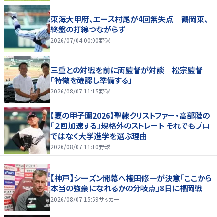
東海大甲府、エース村尾が4回無失点 鶴岡東、
終盤の打線つながらず
2026/07/04 00:00
野球
三重との対戦を前に両監督が対談 松宗監督
「特徴を確認し準備する」
2026/08/07 11:15
野球
【夏の甲子園2026】聖隷クリストファー・高部陸の
「２回加速する」規格外のストレート それでもプロ
ではなく大学進学を選ぶ理由
2026/08/07 11:10
野球
【神戸】シーズン開幕へ権田修一が決意「ここから
本当の強豪になれるかの分岐点」8日に福岡戦
2026/08/07 15:59
サッカー