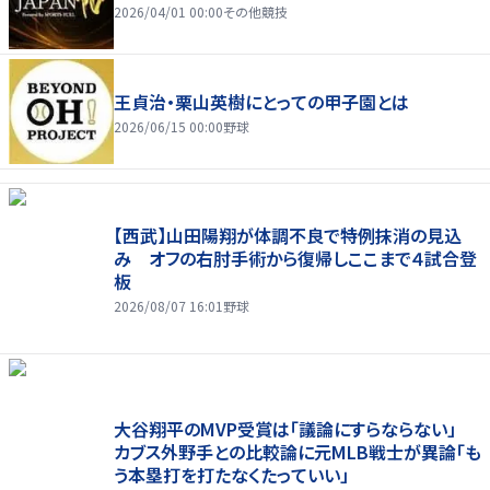
2026/04/01 00:00
その他競技
王貞治・栗山英樹にとっての甲子園とは
2026/06/15 00:00
野球
【西武】山田陽翔が体調不良で特例抹消の見込
み オフの右肘手術から復帰しここまで４試合登
板
2026/08/07 16:01
野球
大谷翔平のMVP受賞は「議論にすらならない」
カブス外野手との比較論に元MLB戦士が異論「も
う本塁打を打たなくたっていい」