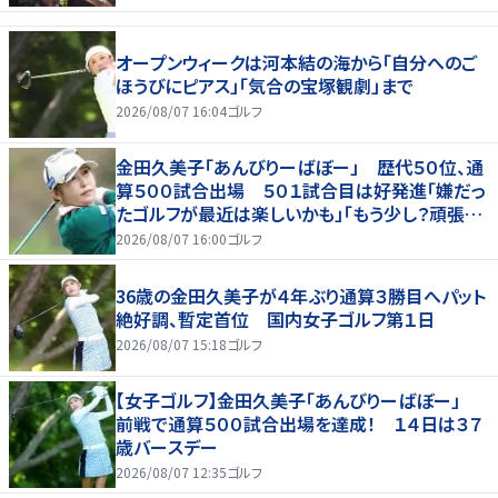
オープンウィークは河本結の海から「自分へのご
ほうびにピアス」「気合の宝塚観劇」まで
2026/08/07 16:04
ゴルフ
金田久美子「あんびりーばぼー」 歴代５０位、通
算５００試合出場 ５０１試合目は好発進「嫌だっ
たゴルフが最近は楽しいかも」「もう少し？頑張り
たいな」
2026/08/07 16:00
ゴルフ
36歳の金田久美子が４年ぶり通算３勝目へパット
絶好調、暫定首位 国内女子ゴルフ第１日
2026/08/07 15:18
ゴルフ
【女子ゴルフ】金田久美子「あんびりーばぼー」
前戦で通算５００試合出場を達成！ １４日は３７
歳バースデー
2026/08/07 12:35
ゴルフ