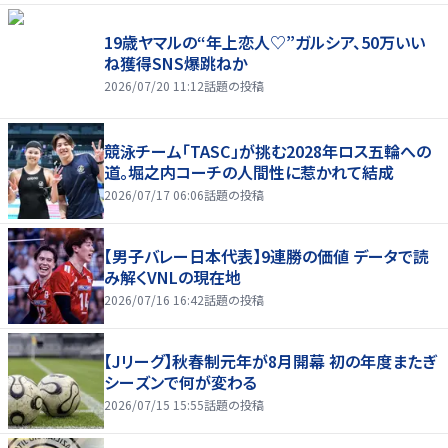
19歳ヤマルの“年上恋人♡”ガルシア、50万いい
ね獲得SNS爆跳ねか
2026/07/20 11:12
話題の投稿
競泳チーム「TASC」が挑む2028年ロス五輪への
道。堀之内コーチの人間性に惹かれて結成
2026/07/17 06:06
話題の投稿
【男子バレー日本代表】9連勝の価値 データで読
み解くVNLの現在地
2026/07/16 16:42
話題の投稿
【Jリーグ】秋春制元年が8月開幕 初の年度またぎ
シーズンで何が変わる
2026/07/15 15:55
話題の投稿