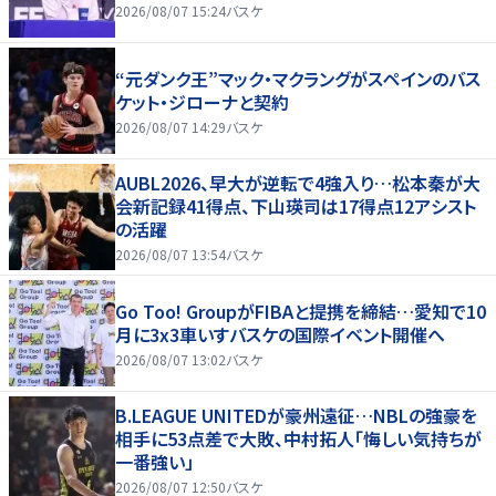
2026/08/07 15:24
バスケ
“元ダンク王”マック・マクラングがスペインのバス
ケット・ジローナと契約
2026/08/07 14:29
バスケ
AUBL2026、早大が逆転で4強入り…松本秦が大
会新記録41得点、下山瑛司は17得点12アシスト
の活躍
2026/08/07 13:54
バスケ
Go Too! GroupがFIBAと提携を締結…愛知で10
月に3x3車いすバスケの国際イベント開催へ
2026/08/07 13:02
バスケ
B.LEAGUE UNITEDが豪州遠征…NBLの強豪を
相手に53点差で大敗、中村拓人「悔しい気持ちが
一番強い」
2026/08/07 12:50
バスケ