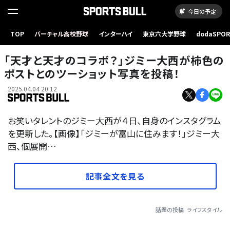
今日の予定
TOP
バーチャル高校野球
インターハイ
東京六大学野球
dodaSPO
（新しいタブ
「天才と天才のコラボ？」ジミー大西が柿色の
ポストとのツーショット写真を投稿！
2025.04.04 20:12
お笑いタレントのジミー大西が４日、自身のインスタグラム
を更新した。【画像】「ジミーが富山に住みます！」ジミー大
西、個展開…
記事全文を見る
話題の投稿
ライフスタイル