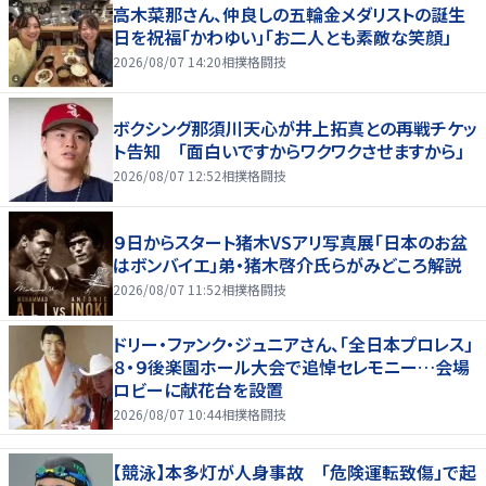
高木菜那さん、仲良しの五輪金メダリストの誕生
日を祝福「かわゆい」「お二人とも素敵な笑顔」
2026/08/07 14:20
相撲格闘技
ボクシング那須川天心が井上拓真との再戦チケッ
ト告知 「面白いですからワクワクさせますから」
2026/08/07 12:52
相撲格闘技
９日からスタート猪木VSアリ写真展「日本のお盆
はボンバイエ」弟・猪木啓介氏らがみどころ解説
2026/08/07 11:52
相撲格闘技
ドリー・ファンク・ジュニアさん、「全日本プロレス」
８・９後楽園ホール大会で追悼セレモニー…会場
ロビーに献花台を設置
2026/08/07 10:44
相撲格闘技
【競泳】本多灯が人身事故 「危険運転致傷」で起