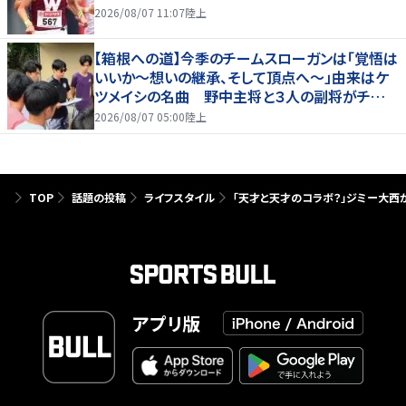
2026/08/07 11:07
陸上
【箱根への道】今季のチームスローガンは「覚悟は
いいか～想いの継承、そして頂点へ～」由来はケ
ツメイシの名曲 野中主将と３人の副将がチーム
を引っ張る…夏合宿特集第１弾、国学院大
2026/08/07 05:00
陸上
TOP
話題の投稿
ライフスタイル
「天才と天才のコラボ？」ジミー大西
アプリ版