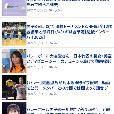
を石で殴られ死去
2026/08/07 13:00
サッカー
男子3日目（8/7）決勝トーナメント3、4回戦全12試
合結果と最終日（8/8）の試合予定【近畿インター
ハイ2026】
2026/08/07 15:25
バレー
バレーボール大友愛さん 日本代表の長女・美空
とディズニーシー カチューシャ着けて動画撮影
2026/08/07 15:08
バレー
【バレー】佐藤淑乃が乃木坂46ライブ観戦 動画
を公開 メンバーとの対面では固まって話せず
2026/08/07 10:46
バレー
バレーボール男子の石川祐希がVNL報告 五輪