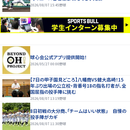
2026/08/07 15:45
野球
球心会公式アプリ提供開始！
2026/05/27 00:00
野球
【7日の甲子園見どころ】八幡商VS健大高崎！15
年ぶり出場の公立校・背番号18の指名打者が、全
国屈指の投手陣に挑む
2026/08/07 13:19
野球
8日初戦の大分商、「チームはいい状態」 自慢の
投手陣がカギ
2026/08/07 11:30
野球