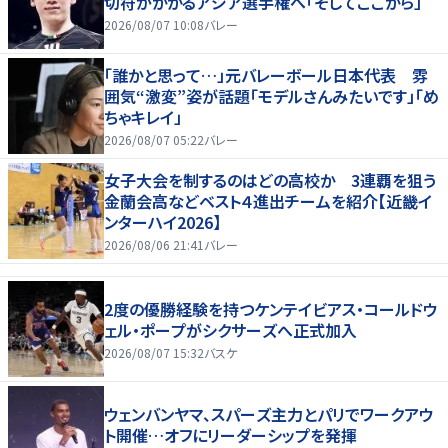
切符がかかるアジア選手権へ「そしてここから」
2026/08/07 10:08
バレー
「誰かと思って…」元バレーボール日本代表 雰
囲気“激変”姿が話題「モデルさんみたいです」「め
ちゃキレイ」
2026/08/07 05:22
バレー
女子大会を制するのはどの高校か 3連覇を狙う
金蘭会高などベスト４進出チームを紹介【近畿イ
ンターハイ2026】
2026/08/06 21:41
バレー
2度の優勝経験を持つケンテイビアス・コールドウ
ェル・ポープがシクサーズへ正式加入
2026/08/07 15:32
バスケ
ウェンバンヤマ、スパーズ主力とパリでワークアウ
ト開催…オフにリーダーシップを発揮