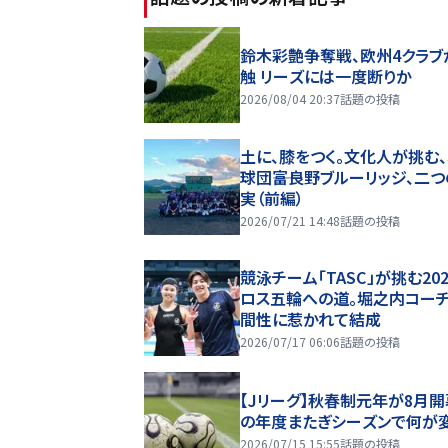
鈴木彩艶争奪戦、欧州4クラブ
触 リーズには一度断りか
2026/08/04 20:37
話題の投稿
土に、膝をつく。文化人が挑む
球団――富良野ブルーリッジ、二
実（前編）
2026/07/21 14:48
話題の投稿
競泳チーム「TASC」が挑む20
ロス五輪への道。堀之内コー
間性に惹かれて結成
2026/07/17 06:06
話題の投稿
【Jリーグ】秋春制元年が8月開
の年度またぎシーズンで何が
2026/07/15 15:55
話題の投稿