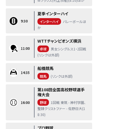
Wソックス(村上宗隆)(8:10)ほか
夏季インターハイ
9:30
インターハイ
バレーボールほ
か
WTTチャンピオンズ横浜
11:00
卓球
男女シングルス1・2回戦
(リンクは外部)
船橋競馬
14:35
競馬
(リンクは外部)
第108回全国高校野球選手
権大会
16:00
野球
1回戦 東筑 - 神村学園、
聖隷クリストファー - 佐野日大(1
8:30)
プロ野球