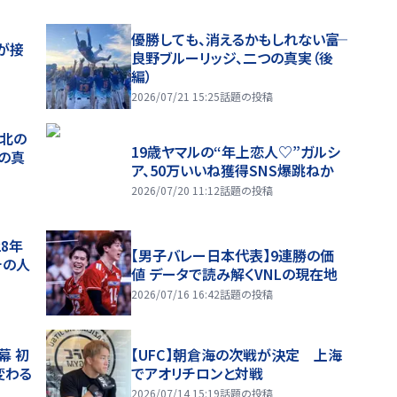
優勝しても、消えるかもしれない――富
が接
良野ブルーリッジ、二つの真実（後
編）
2026/07/21 15:25
話題の投稿
、北の
19歳ヤマルの“年上恋人♡”ガルシ
つの真
ア、50万いいね獲得SNS爆跳ねか
2026/07/20 11:12
話題の投稿
28年
【男子バレー日本代表】9連勝の価
チの人
値 データで読み解くVNLの現在地
2026/07/16 16:42
話題の投稿
幕 初
【UFC】朝倉海の次戦が決定 上海
変わる
でアオリチロンと対戦
2026/07/14 15:19
話題の投稿