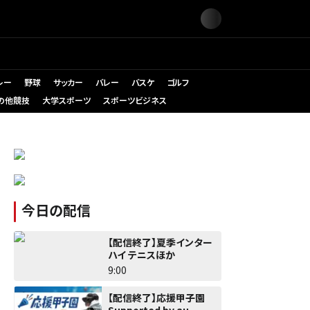
レー
野球
サッカー
バレー
バスケ
ゴルフ
の他競技
大学スポーツ
スポーツビジネス
今日の配信
【配信終了】夏季インター
ハイ テニスほか
9:00
【配信終了】応援甲子園
Supported by au