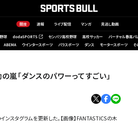
競技
速報
ライブ配信
マンガ
見逃し動画
野球
dodaSPORTS
センバツ高校野球
高校サッカー
バーチャル春高バ
（新しいタブで開く）
ABEMA
ウインタースポーツ
パラスポーツ
ダンス
モータースポーツ
そ
感動の嵐「ダンスのパワーってすごい」
スタグラムを更新した。【画像】FANTASTICSの木