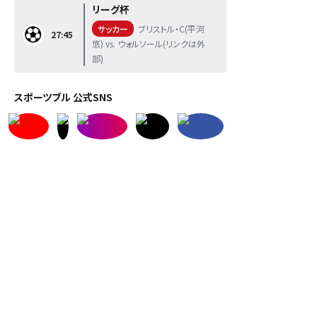
リーグ杯
サッカー
ブリストル・C(平河
27:45
悠) vs. ウォルソール(リンクは外
部)
スポーツブル 公式SNS