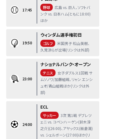
野球
広島 vs. 巨人、ソフトバ
17:45
ンク vs. 日本ハム(ともに18:00)
ほか
ウィンダム選手権初日
19:50
ゴルフ
米国男子 松山英樹、
久常涼らが出場(リンクは外部)
ナショナルバンク・オープン
テニス
女子ダブルス1回戦 サ
23:00
ムソノワ/加藤組戦、リャン エンシ
ュオ/青山組戦ほか(リンクは外
部)
ECL
サッカー
3次 第1戦 デブレツ
ェニ vs. コペンハーゲン(鈴木淳
24:00
之介)(26:00)、アヤックス(板倉滉)
vs. シェルボーン(27:00)ほか(リ