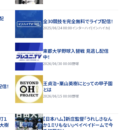
配
全30競技を完全無料でライブ配信！
2025/06/24 00:00
インターハイ(インハイ.tv)
東都大学野球入替戦 見逃し配信
中！
2026/06/30 00:00
野球
王貞治・栗山英樹にとっての甲子園
配信！
とは
2026/06/15 00:00
野球
打１
【日本ハム】新庄監督「うれしさなん
大樹
か１ミリもない」ペイペイドームで今