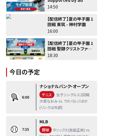
14:50
【配信終了】夏の甲子園 1
回戦 東筑 - 神村学園
16:00
【配信終了】夏の甲子園 1
回戦 聖隷クリストファー -
佐野日大
18:30
今日の予定
ナショナルバンク・オープン
テニス
女子シングルス2回戦
6:00
大坂なおみ vs. ウドバルジほか
(リンクは外部)
MLB
7:35
野球
Rソックス(吉田正尚) vs.