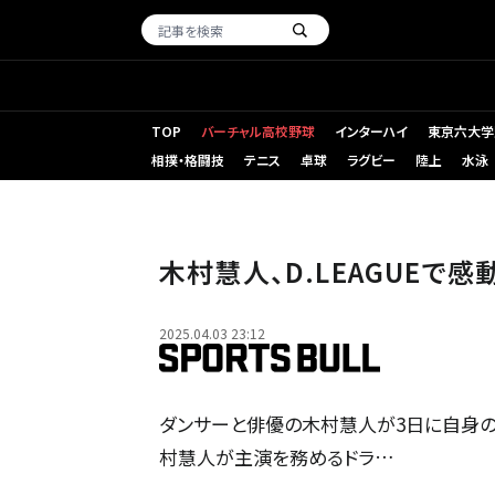
TOP
バーチャル高校野球
インターハイ
東京六大学
相撲・格闘技
テニス
卓球
ラグビー
陸上
水泳
木村慧人、D.LEAGUEで
2025.04.03 23:12
ダンサーと俳優の木村慧人が3日に自身のイン
村慧人が主演を務めるドラ…