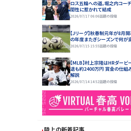
ロス五輪への道。堀之内コー
間性に惹かれて結成
2026/07/17 06:06
話題の投稿
【Jリーグ】秋春制元年が8月開
の年度またぎシーズンで何が
2026/07/15 15:55
話題の投稿
【MLB】村上宗隆はHRダービ
退も約2400万円 賞金の仕組
解説
2026/07/14 14:52
話題の投稿
陸上
の新着記事