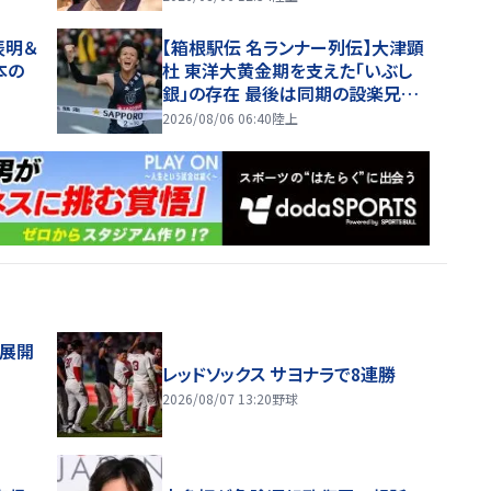
表明＆
【箱根駅伝 名ランナー列伝】大津顕
本の
杜 東洋大黄金期を支えた「いぶし
銀」の存在 最後は同期の設楽兄弟
も受賞できなかった金栗杯に輝く
2026/08/06 06:40
陸上
舗展開
レッドソックス サヨナラで8連勝
2026/08/07 13:20
野球