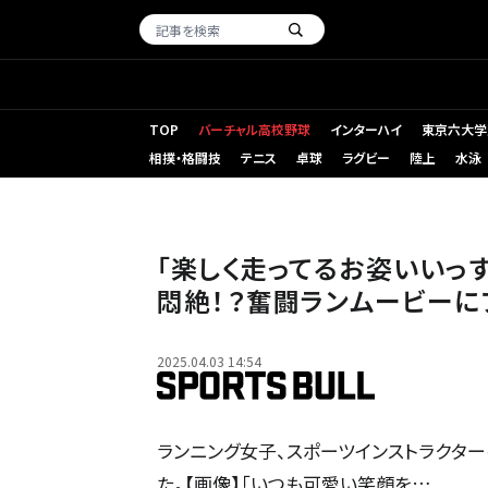
TOP
バーチャル高校野球
インターハイ
東京六大学
相撲・格闘技
テニス
卓球
ラグビー
陸上
水泳
「楽しく走ってるお姿いいっ
悶絶！？奮闘ランムービーに
2025.04.03 14:54
ランニング女子、スポーツインストラクタ
た。【画像】「いつも可愛い笑顔を…