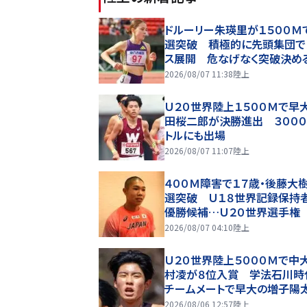
ドルーリー朱瑛里が１５００Ｍ
選突破 積極的に先頭集団で
ス展開 危なげなく突破決め
Ｕ２０世界選手権
2026/08/07 11:38
陸上
Ｕ２０世界陸上１５００Ｍで早
田桜二郎が決勝進出 ３００
トルにも出場
2026/08/07 11:07
陸上
４００Ｍ障害で１７歳・後藤大
選突破 Ｕ１８世界記録保持
優勝候補…Ｕ２０世界選手権
2026/08/07 04:10
陸上
Ｕ２０世界陸上５０００Ｍで中
村凌が８位入賞 学法石川時
チームメートで早大の増子陽
欠場
2026/08/06 12:57
陸上