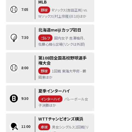
MLB
7:05
野球
Rソックス(吉田正尚) vs.
Wソックス(村上宗隆)(8:10)ほか
北海道meiji カップ初日
7:30
ゴルフ
国内女子 吉澤柚月、
佐藤心結ら出場(リンクは外部)
第108回全国高校野球選手
権大会
8:00
野球
1回戦 東海大甲府 - 鶴
岡東ほか
夏季インターハイ
9:30
インターハイ
バレーボール女
子決勝ほか
WTTチャンピオンズ横浜
11:00
卓球
男女シングルス2回戦(リ