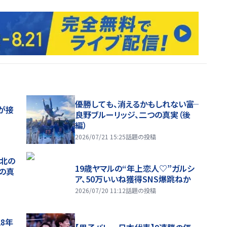
優勝しても、消えるかもしれない――富
が接
良野ブルーリッジ、二つの真実（後
編）
2026/07/21 15:25
話題の投稿
、北の
19歳ヤマルの“年上恋人♡”ガルシ
つの真
ア、50万いいね獲得SNS爆跳ねか
2026/07/20 11:12
話題の投稿
28年