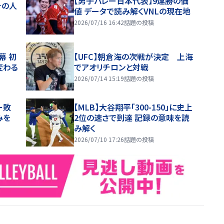
【男子バレー日本代表】9連勝の価
チの人
値 データで読み解くVNLの現在地
2026/07/16 16:42
話題の投稿
幕 初
【UFC】朝倉海の次戦が決定 上海
変わる
でアオリチロンと対戦
2026/07/14 15:19
話題の投稿
ー敗
【MLB】大谷翔平「300-150」に史上
みを
2位の速さで到達 記録の意味を読
み解く
2026/07/10 17:26
話題の投稿