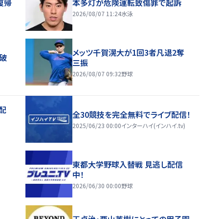
復帰
本多灯が危険運転致傷罪で起訴
2026/08/07 11:24
水泳
メッツ千賀滉大が1回3者凡退2奪
破
三振
2026/08/07 09:32
野球
配
全30競技を完全無料でライブ配信！
2025/06/23 00:00
インターハイ(インハイ.tv)
東都大学野球入替戦 見逃し配信
中！
2026/06/30 00:00
野球
王貞治・栗山英樹にとっての甲子園