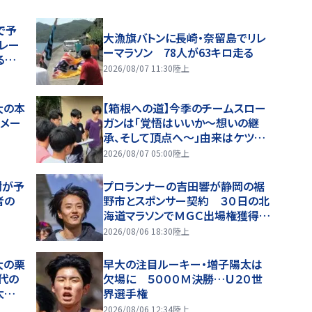
で予
大漁旗バトンに長崎・奈留島でリレ
レー
ーマラソン 78人が63キロ走る
る…
2026/08/07 11:30
陸上
大の本
【箱根への道】今季のチームスロー
０メー
ガンは「覚悟はいいか～想いの継
承、そして頂点へ～」由来はケツメ
イシの名曲 野中主将と３人の副
2026/08/07 05:00
陸上
将がチームを引っ張る…夏合宿特
集第１弾、国学院大
樹が予
プロランナーの吉田響が静岡の裾
者の
野市とスポンサー契約 ３０日の北
海道マラソンでＭＧＣ出場権獲得狙
う
2026/08/06 18:30
陸上
大の栗
早大の注目ルーキー・増子陽太は
代の
欠場に ５０００Ｍ決勝…Ｕ２０世
太は
界選手権
2026/08/06 12:34
陸上