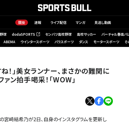
競技
速報
ライブ配信
マンガ
見逃し動画
野球
dodaSPORTS
センバツ高校野球
高校サッカー
バーチャル春高バ
（新しいタブで開く）
ABEMA
ウインタースポーツ
パラスポーツ
ダンス
モータースポーツ
そ
すね！」美女ランナー、まさかの難関に
ファン拍手喝采！「WOW」
ーの宮崎結希乃が2日、自身のインスタグラムを更新し