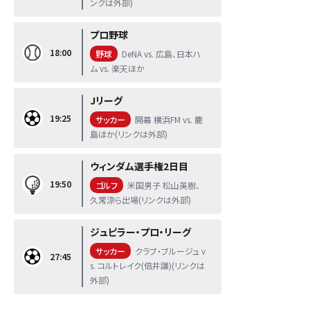
ンクは外部)
プロ野球
18:00
野球
DeNA vs. 広島、日本ハ
ム vs. 楽天ほか
Jリーグ
19:25
サッカー
開幕 横浜FM vs. 鹿
島ほか(リンクは外部)
ウィンダム選手権2日目
19:50
ゴルフ
米国男子 松山英樹、
久常涼ら出場(リンクは外部)
ジュピラー・プロ・リーグ
サッカー
クラブ・ブルージュ v
27:45
s. コルトレイク(倍井謙)(リンクは
外部)