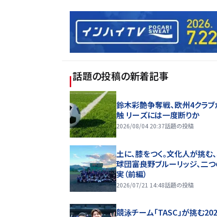
話題の投稿
の新着記事
鈴木彩艶争奪戦、欧州4クラブ
触 リーズには一度断りか
2026/08/04 20:37
話題の投稿
土に、膝をつく。文化人が挑む
球団――富良野ブルーリッジ、二
実（前編）
2026/07/21 14:48
話題の投稿
競泳チーム「TASC」が挑む20