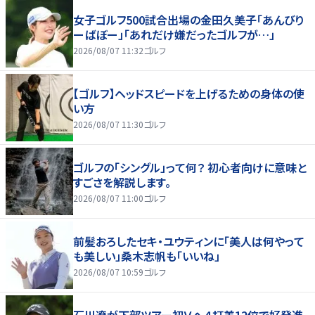
女子ゴルフ500試合出場の金田久美子「あんびり
ーばぼー」「あれだけ嫌だったゴルフが…」
2026/08/07 11:32
ゴルフ
【ゴルフ】ヘッドスピードを上げるための身体の使
い方
2026/08/07 11:30
ゴルフ
ゴルフの「シングル」って何？ 初心者向けに意味と
すごさを解説します。
2026/08/07 11:00
ゴルフ
前髪おろしたセキ・ユウティンに「美人は何やって
も美しい」桑木志帆も「いいね」
2026/08/07 10:59
ゴルフ
石川遼が下部ツアー初Ｖへ４打差12位で好発進、