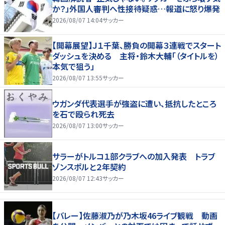
か？」外国人審判へ性接待疑惑…報道に怒り爆発
2026/08/07 14:04
サッカー
【開幕展望】Ｊ１千葉、勝負の開幕３連戦でスタート
ダッシュを決める 主将・鈴木大輔「（タイトルを）
本気で狙う」
2026/08/07 13:55
サッカー
ウガンダ代表選手が強盗に遭い、抵抗したところ
を石で殴られ死去
2026/08/07 13:00
サッカー
サラーがトルコ１部クラブへの加入発表 トラブ
ゾンスポルと２年契約
2026/08/07 12:43
サッカー
【バレー】佐藤淑乃が乃木坂46ライブ観戦 動画