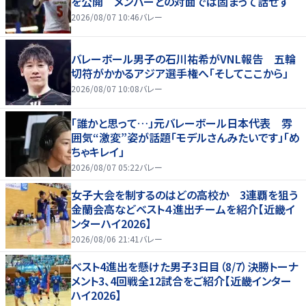
を公開 メンバーとの対面では固まって話せず
2026/08/07 10:46
バレー
バレーボール男子の石川祐希がVNL報告 五輪
切符がかかるアジア選手権へ「そしてここから」
2026/08/07 10:08
バレー
「誰かと思って…」元バレーボール日本代表 雰
囲気“激変”姿が話題「モデルさんみたいです」「め
ちゃキレイ」
2026/08/07 05:22
バレー
女子大会を制するのはどの高校か 3連覇を狙う
金蘭会高などベスト４進出チームを紹介【近畿イ
ンターハイ2026】
2026/08/06 21:41
バレー
ベスト4進出を懸けた男子3日目（8/7）決勝トーナ
メント3、4回戦全12試合をご紹介【近畿インター
ハイ2026】