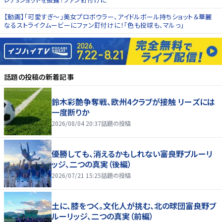
【動画】「可愛すぎ〜」美女プロボウラー、アイドルボール持ちショット＆華麗
なるストライクムービーにファン釘付けに！「色も投球も、マルっ」
話題の投稿
の新着記事
鈴木彩艶争奪戦、欧州4クラブが接触 リーズには
一度断りか
2026/08/04 20:37
話題の投稿
優勝しても、消えるかもしれない――富良野ブルーリ
ッジ、二つの真実（後編）
2026/07/21 15:25
話題の投稿
土に、膝をつく。文化人が挑む、北の球団――富良野ブ
ルーリッジ、二つの真実（前編）