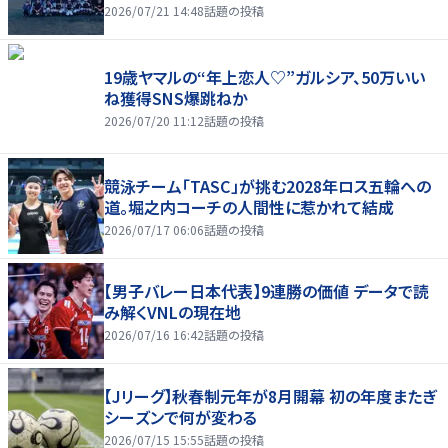
2026/07/21 14:48
話題の投稿
19歳ヤマルの“年上恋人♡”ガルシア、50万いい
ね獲得SNS爆跳ねか
2026/07/20 11:12
話題の投稿
競泳チーム「TASC」が挑む2028年ロス五輪への
道。堀之内コーチの人間性に惹かれて結成
2026/07/17 06:06
話題の投稿
【男子バレー日本代表】9連勝の価値 データで読
み解くVNLの現在地
2026/07/16 16:42
話題の投稿
【Jリーグ】秋春制元年が8月開幕 初の年度またぎ
シーズンで何が変わる
2026/07/15 15:55
話題の投稿