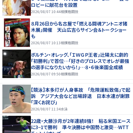
ロビーに献花台を設置
2026/08/07 10:44
相撲格闘技
８月26日から名古屋で「燃える闘魂アントニオ猪
木展」開催 天山広吉らサイン会＆トークショー
も
2026/08/07 10:13
相撲格闘技
ボルチン・オレッグ、「ＩＷＧＰ王者」辻陽太に劇的
「初勝利」で首位…「好きのプロレスでオレが最強
の選手になりたいから！」…８・６後楽園全成績
2026/08/07 09:50
相撲格闘技
【競泳】本多灯が人身事故 「危険運転致傷」で起
訴 アジア大会など出場辞退 日本水連が謝罪
「深くお詫び」
2026/08/07 11:34
水泳
22歳・大藤沙月が2年連続8強！ 粘る米国エース
に3−1で勝利 準々決勝は中国勢と激突…WTT