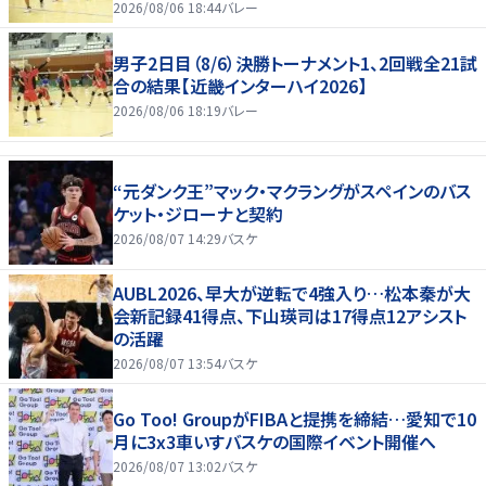
2026/08/06 18:44
バレー
男子2日目（8/6）決勝トーナメント1、2回戦全21試
合の結果【近畿インターハイ2026】
2026/08/06 18:19
バレー
“元ダンク王”マック・マクラングがスペインのバス
ケット・ジローナと契約
2026/08/07 14:29
バスケ
AUBL2026、早大が逆転で4強入り…松本秦が大
会新記録41得点、下山瑛司は17得点12アシスト
の活躍
2026/08/07 13:54
バスケ
Go Too! GroupがFIBAと提携を締結…愛知で10
月に3x3車いすバスケの国際イベント開催へ
2026/08/07 13:02
バスケ