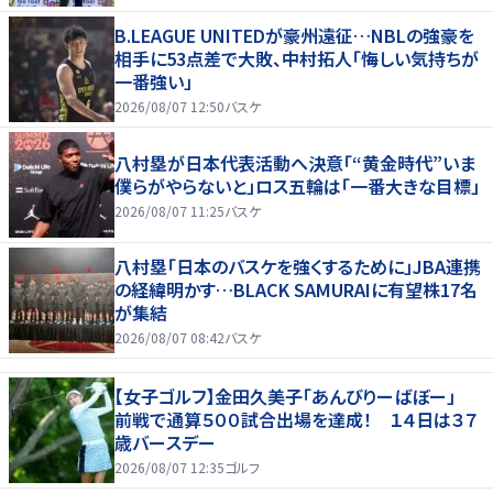
B.LEAGUE UNITEDが豪州遠征…NBLの強豪を
相手に53点差で大敗、中村拓人「悔しい気持ちが
一番強い」
2026/08/07 12:50
バスケ
八村塁が日本代表活動へ決意「“黄金時代”いま
僕らがやらないと」ロス五輪は「一番大きな目標」
2026/08/07 11:25
バスケ
八村塁「日本のバスケを強くするために」JBA連携
の経緯明かす…BLACK SAMURAIに有望株17名
が集結
2026/08/07 08:42
バスケ
【女子ゴルフ】金田久美子「あんびりーばぼー」
前戦で通算５００試合出場を達成！ １４日は３７
歳バースデー
2026/08/07 12:35
ゴルフ