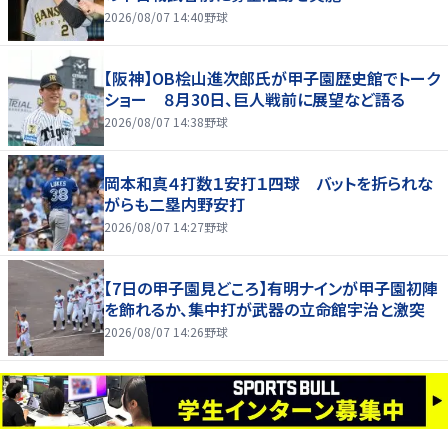
2026/08/07 14:40
野球
【阪神】OB桧山進次郎氏が甲子園歴史館でトーク
ショー ８月30日、巨人戦前に展望など語る
2026/08/07 14:38
野球
岡本和真４打数１安打１四球 バットを折られな
がらも二塁内野安打
2026/08/07 14:27
野球
【7日の甲子園見どころ】有明ナインが甲子園初陣
を飾れるか、集中打が武器の立命館宇治と激突
2026/08/07 14:26
野球