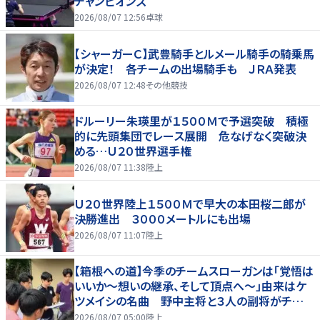
チャンピオンズ
2026/08/07 12:56
卓球
【シャーガーＣ】武豊騎手とルメール騎手の騎乗馬
が決定！ 各チームの出場騎手も ＪＲＡ発表
2026/08/07 12:48
その他競技
ドルーリー朱瑛里が１５００Ｍで予選突破 積極
的に先頭集団でレース展開 危なげなく突破決
める…Ｕ２０世界選手権
2026/08/07 11:38
陸上
Ｕ２０世界陸上１５００Ｍで早大の本田桜二郎が
決勝進出 ３０００メートルにも出場
2026/08/07 11:07
陸上
【箱根への道】今季のチームスローガンは「覚悟は
いいか～想いの継承、そして頂点へ～」由来はケ
ツメイシの名曲 野中主将と３人の副将がチーム
を引っ張る…夏合宿特集第１弾、国学院大
2026/08/07 05:00
陸上