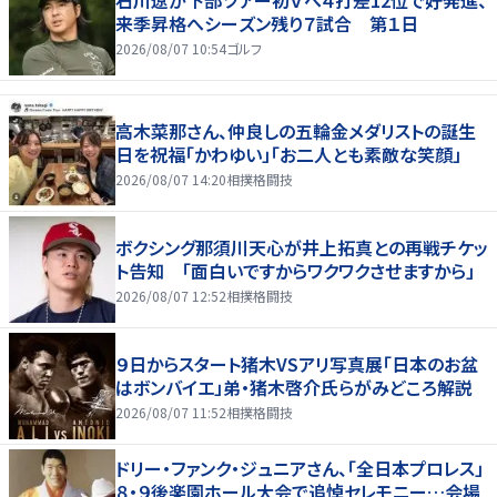
来季昇格へシーズン残り７試合 第１日
2026/08/07 10:54
ゴルフ
高木菜那さん、仲良しの五輪金メダリストの誕生
日を祝福「かわゆい」「お二人とも素敵な笑顔」
2026/08/07 14:20
相撲格闘技
ボクシング那須川天心が井上拓真との再戦チケッ
ト告知 「面白いですからワクワクさせますから」
2026/08/07 12:52
相撲格闘技
９日からスタート猪木VSアリ写真展「日本のお盆
はボンバイエ」弟・猪木啓介氏らがみどころ解説
2026/08/07 11:52
相撲格闘技
ドリー・ファンク・ジュニアさん、「全日本プロレス」
８・９後楽園ホール大会で追悼セレモニー…会場