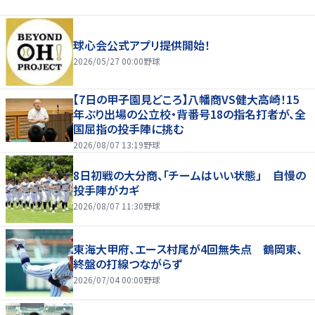
球心会公式アプリ提供開始！
2026/05/27 00:00
野球
【7日の甲子園見どころ】八幡商VS健大高崎！15
年ぶり出場の公立校・背番号18の指名打者が、全
国屈指の投手陣に挑む
2026/08/07 13:19
野球
8日初戦の大分商、「チームはいい状態」 自慢の
投手陣がカギ
2026/08/07 11:30
野球
東海大甲府、エース村尾が4回無失点 鶴岡東、
終盤の打線つながらず
2026/07/04 00:00
野球