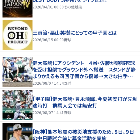
2026/04/01 00:00
その他競技
王貞治・栗山英樹にとっての甲子園とは
2026/06/15 00:00
野球
健大高崎にアクシデント ４番・佐藤が頭部死球
を受け担架でグラウンド外へ搬送 スタンドが静
まりかえるも四回守備から復帰→大きな拍手
五回に一挙６点
2026/08/07 14:54
野球
【甲子園】健大高崎・豊永飛輝、今夏初安打が先制
適時打 群馬大会では無安打
2026/08/07 14:41
野球
【阪神】熊本地震の被災地支援のため、８日、９日
の中日戦試合前に募金活動を実施