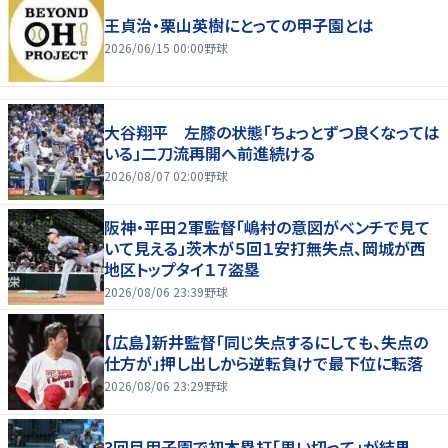
王貞治・栗山英樹にとっての甲子園とは
2026/06/15 00:00
野球
大谷翔平 左膝の状態「ちょっとずつ良くなっては
いる」二刀流再開へ前進続ける
2026/08/07 02:00
野球
阪神・平田２軍監督「嶋村の意図がベンチで見て
いて見える」茨木が５回１安打無失点、岡城が西
地区トップタイ１７盗塁
2026/08/06 23:39
野球
【広島】新井監督「同じ失点するにしても、失点の
仕方が」押し出しから逆転負けで最下位に転落
2026/08/06 23:29
野球
3回目甲子園で初本塁打「思い切って」が結果