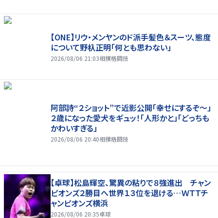
【ONE】リウ・メンヤンのド派手髪色＆スーツ、態度
について野杁正明「何とも思わない」
2026/08/06 21:03
相撲格闘技
阿部詩“２ショット”で近影公開「幸せにするぞ〜」
２歳になった愛犬をギュッ！「人形かと」「どっちも
かわいすぎる」
2026/08/06 20:40
相撲格闘技
【卓球】松島輝空、驚異の粘りで８強進出 チャン
ピオンズ２勝目へ世界１３位を退ける…ＷＴＴチ
ャンピオンズ横浜
2026/08/06 20:35
卓球