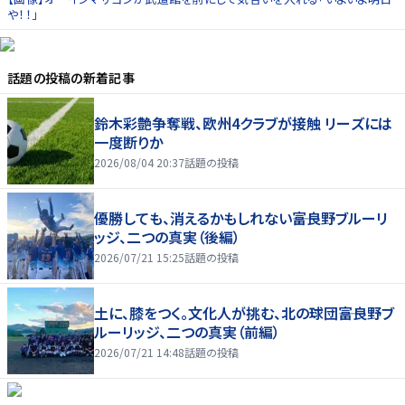
や！！」
話題の投稿
の新着記事
鈴木彩艶争奪戦、欧州4クラブが接触 リーズには
一度断りか
2026/08/04 20:37
話題の投稿
優勝しても、消えるかもしれない――富良野ブルーリ
ッジ、二つの真実（後編）
2026/07/21 15:25
話題の投稿
土に、膝をつく。文化人が挑む、北の球団――富良野ブ
ルーリッジ、二つの真実（前編）
2026/07/21 14:48
話題の投稿