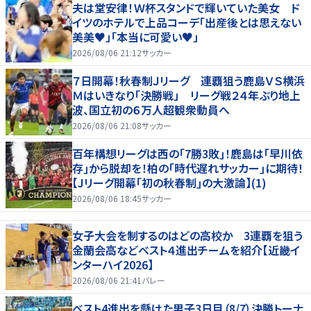
夫は堂安律！Ｗ杯スタンドで輝いていた美女 ド
イツのホテルで上品コーデ「出産後とは思えない
美美♥」「本当に可愛い♥」
2026/08/06 21:12
サッカー
７日開幕！秋春制Ｊリーグ 連覇狙う鹿島ＶＳ横浜
Ｍはいきなり「決勝戦」 リーグ戦２４年ぶり地上
波、国立初の６万人超観衆動員へ
2026/08/06 21:08
サッカー
百年構想リーグは西の｢7勝3敗｣！鹿島は｢早川依
存｣から脱却を！柏の｢時代遅れサッカー｣に期待！
【Jリーグ開幕｢初の秋春制｣の大激論】(1)
2026/08/06 18:45
サッカー
女子大会を制するのはどの高校か 3連覇を狙う
金蘭会高などベスト４進出チームを紹介【近畿イ
ンターハイ2026】
2026/08/06 21:41
バレー
ベスト4進出を懸けた男子3日目（8/7）決勝トーナ