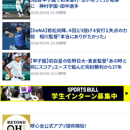
に 神村学園・田中選手
2026/08/06 23:28
野球
【DeNA】若松尚輝、４回2/3投げ４安打１失点の力
投 相川監督「本当にありがたかった」
2026/08/06 23:28
野球
【甲子園】初白星の佐野日大・麦倉監督「あの時と
同じスコア」エースで臨んだ完封勝利から37年
2026/08/06 23:14
野球
球心会公式アプリ提供開始！