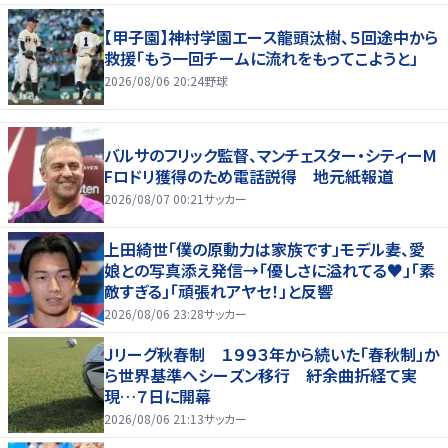
【甲子園】神村学園エース龍頭汰樹、５回途中から
救援「もう一回チームに流れをもってこようと」
2026/08/06 20:24
野球
バルサのフリック監督、マンチェスター・シティーM
Fロドリ獲得のため電話説得 地元紙報道
2026/08/07 00:21
サッカー
上田綺世「僕の原動力は家族です」モデル妻、愛
娘との写真添え発信→「優しさに溢れてる♥」「素
敵すぎる」「頑張れアヤセ！」と反響
2026/08/06 23:28
サッカー
Ｊリーグ秋春制 １９９３年から続いた「春秋制」か
ら世界基準へシーズン移行 紆余曲折経て実
現…７日に開幕
2026/08/06 21:13
サッカー