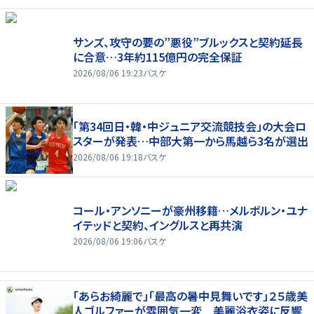
サンズ、攻守の要の”悪役”ブルックスと契約延長
に合意…3年約115億円の完全保証
2026/08/06 19:23
バスケ
「第34回日・韓・中ジュニア交流競技会」の大会ロ
スターが発表…中部大第一から馬越ら3名が選出
2026/08/06 19:18
バスケ
コール・アンソニーが豪州移籍…メルボルン・ユナ
イテッドと契約、イングルスと再共演
2026/08/06 19:06
バスケ
「あらお綺麗で」「最高の暑中見舞いです」２５歳美
人ゴルファーが雰囲気一変 美麗浴衣姿に反響