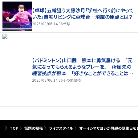
【卓球】五輪狙う大藤沙月「学校へ行く前にやって
いた」自宅リビングに卓球台…飛躍の原点とは？
2026/08/06 14:36
卓球
【バドミントン】山口茜 熊本に勇気届ける 「元
気になってもらえるようなプレーを」 所属先の
練習拠点が熊本 「好きなことができることは当
たり前じゃない」
2026/08/06 14:36
その他競技
TOP
話題の投稿
ライフスタイル
オーイシマサヨシが母親の誕生日をお