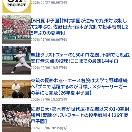
2026/05/27 00:00
野球
【6日夏甲子園】神村学園が逆転で九州対決制し
て2年ぶり、佐野日大・鈴木が完封で投手戦制し2
5年ぶりの夏勝利
2026/07/06 00:00
野球
聖隷クリストファーの150キロ左腕、不調でも6回2
安打無失点の投球！ここまでの最速144キロ
2026/08/06 19:54
野球
東筑の夏終わる…エース右腕は大学で野球継続
へ「プロで活躍するのが目標」、メジャーリーガー
の夢にも言及【26年夏甲子園】
2026/08/06 19:52
野球
佐野日大・鈴木有が世代屈指左腕以来の1-0完封
勝利！聖隷クリストファーとの投手戦制す【26年夏
甲子園】
2026/08/06 20:35
野球