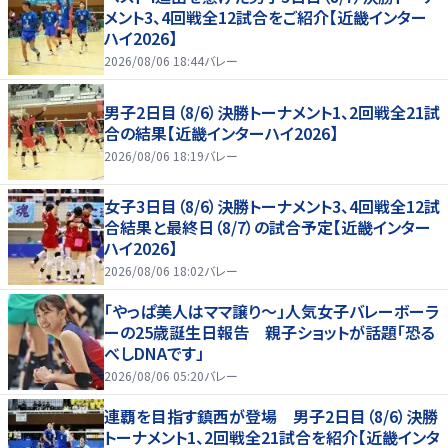
メント3、4回戦全12試合をご紹介【近畿インター
ハイ2026】
2026/08/06 18:44
バレー
男子2日目（8/6）決勝トーナメント1、2回戦全21試
合の結果【近畿インターハイ2026】
2026/08/06 18:19
バレー
女子3日目（8/6）決勝トーナメント3、4回戦全12試
合結果と最終日（8/7）の試合予定【近畿インター
ハイ2026】
2026/08/06 18:02
バレー
「やっぱ美人はママ譲り～」人気女子バレーボーラ
ーの25歳誕生日報告 親子ショットが話題「恐る
べしDNAです」
2026/08/06 05:20
バレー
連覇を目指す鎮西が登場 男子2日目（8/6）決勝
トーナメント1、2回戦全21試合を紹介【近畿インタ