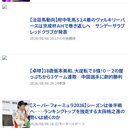
【注目馬動向】府中牝馬Ｓ１４着のヴァルキリーバ
ースは京成杯ＡＨで巻き返しへ サンデーサラブ
レッドクラブが発表
2026/08/06 20:15
その他競技
【卓球】18歳張本美和、大逆転で８強！０－２の崖
っぷちから３ゲーム連取…中国選手に劇的勝利
2026/08/06 20:24
卓球
【スーパーフォーミュラ2026】シーズンは後半戦
へ……ランキングトップを独走する太田格之進の
勢いは続くのか
2026/08/06 16:32
モータースポーツ