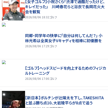
【女子ゴルフ】小祝さくら「渋滞で過酷だったけど、
キレイだった」 川崎春花らと浴衣で長岡花火大
会を観覧
2026/08/06 18:32
ゴルフ
同郷・同学年の快挙に「自分は何してんだ？」 小
林光希は全英女子Vキャディを相棒に初優勝を
2026/08/06 17:29
ゴルフ
【ゴルフ】ヘッドスピードを向上するためのフィジカ
ルトレーニング
2026/08/06 17:00
ゴルフ
【新日本】ボルチンが辻陽太を下し、TAKESHITA
と並ぶ勝ち点10、大岩陵平らが8点で追う