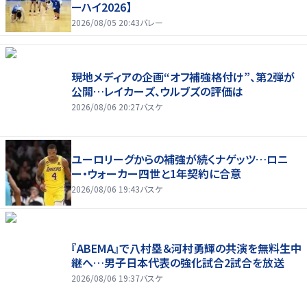
ーハイ2026】
2026/08/05 20:43
バレー
現地メディアの企画“オフ補強格付け”、第2弾が
公開…レイカーズ、ウルブズの評価は
2026/08/06 20:27
バスケ
ユーロリーグからの補強が続くナゲッツ…ロニ
ー・ウォーカー四世と1年契約に合意
2026/08/06 19:43
バスケ
『ABEMA』で八村塁＆河村勇輝の共演を無料生中
継へ…男子日本代表の強化試合2試合を放送
2026/08/06 19:37
バスケ