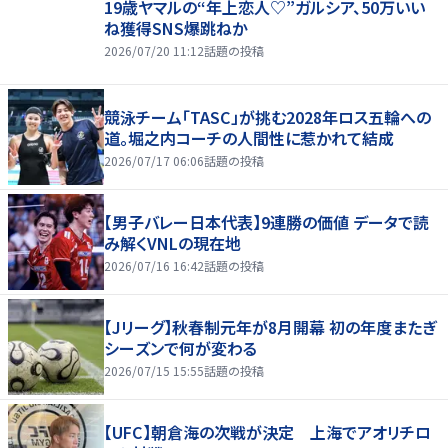
19歳ヤマルの“年上恋人♡”ガルシア、50万いい
ね獲得SNS爆跳ねか
2026/07/20 11:12
話題の投稿
競泳チーム「TASC」が挑む2028年ロス五輪への
道。堀之内コーチの人間性に惹かれて結成
2026/07/17 06:06
話題の投稿
【男子バレー日本代表】9連勝の価値 データで読
み解くVNLの現在地
2026/07/16 16:42
話題の投稿
【Jリーグ】秋春制元年が8月開幕 初の年度またぎ
シーズンで何が変わる
2026/07/15 15:55
話題の投稿
【UFC】朝倉海の次戦が決定 上海でアオリチロ