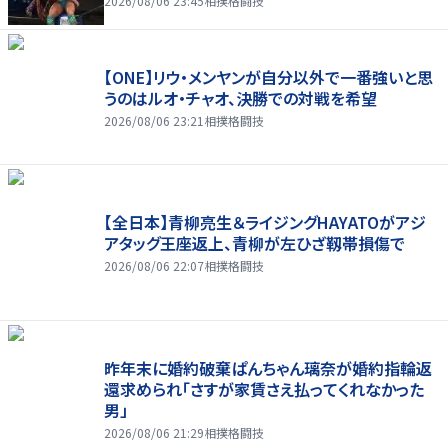
2026/08/06 23:45
相撲格闘技
【ONE】リウ・メンヤンが自分以外で一番強いと思
うのはルオ・チャオ、決勝での対戦を希望
2026/08/06 23:21
相撲格闘技
【全日本】青柳亮生＆ライジングHAYATOがアジ
アタッグ王座返上、青柳が左ひざ靱帯損傷で
2026/08/06 22:07
相撲格闘技
昨年末に婚約破棄ぱんちゃん璃奈が婚約指輪返
還求められ「さすが家賃さえ払ってくれなかった
男」
2026/08/06 21:29
相撲格闘技