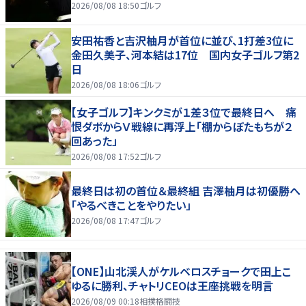
2026/08/08 18:50
ゴルフ
安田祐香と吉沢柚月が首位に並び、1打差3位に
金田久美子、河本結は17位 国内女子ゴルフ第2
日
2026/08/08 18:06
ゴルフ
【女子ゴルフ】キンクミが１差３位で最終日へ 痛
恨ダボからＶ戦線に再浮上「棚からぼたもちが２
回あった」
2026/08/08 17:52
ゴルフ
最終日は初の首位＆最終組 吉澤柚月は初優勝へ
「やるべきことをやりたい」
2026/08/08 17:47
ゴルフ
【ONE】山北渓人がケルベロスチョークで田上こ
ゆるに勝利、チャトリCEOは王座挑戦を明言
2026/08/09 00:18
相撲格闘技