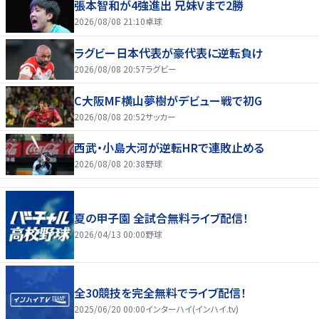
張本智和が4強進出 兄妹Vまで2勝
2026/08/08 21:10
卓球
ラグビー日本代表が豪代表に逆転負け
2026/08/08 20:57
ラグビー
C大阪MF横山夢樹がデビュー戦で初G
2026/08/08 20:52
サッカー
西武・小島大河が逆転HRで連敗止める
2026/08/08 20:38
野球
夏の甲子園 全試合無料ライブ配信！
2026/04/13 00:00
野球
全30競技を完全無料でライブ配信！
2025/06/20 00:00
インターハイ(インハイ.tv)