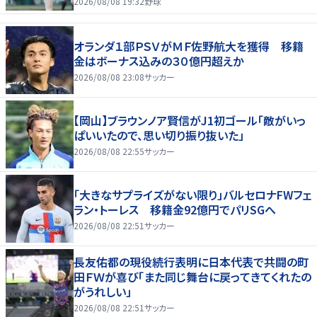
2026/08/08 19:32
野球
オランダ１部ＰＳＶがＭＦ佐野航大を獲得 移籍
金はボーナス込みの３０億円超えか
2026/08/08 23:08
サッカー
【岡山】ブラウンノア賢信がJ1初ゴール「敵がいっ
ぱいいたので、思い切り振り抜いた」
2026/08/08 22:55
サッカー
「大きなサプライズがない限り」バルセロナFWフェ
ラン・トーレス 移籍金92億円でパリSGへ
2026/08/08 22:51
サッカー
長友佑都の現役続行表明に日本代表で共闘の町
田ＦＷが喜び「また同じ舞台に戻ってきてくれたの
がうれしい」
2026/08/08 22:51
サッカー