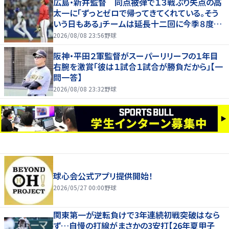
広島・新井監督 同点被弾で１３戦ぶり失点の高
太一に「ずっとゼロで帰ってきてくれている。そう
いう日もある」チームは延長十二回に今季８度目
サヨナラ負け
2026/08/08 23:56
野球
阪神・平田２軍監督がスーパーリリーフの１年目
右腕を激賞「彼は１試合１試合が勝負だから」【一
問一答】
2026/08/08 23:32
野球
球心会公式アプリ提供開始！
2026/05/27 00:00
野球
関東第一が逆転負けで3年連続初戦突破はなら
ず…自慢の打線がまさかの3安打【26年夏甲子