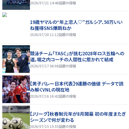
2026/07/21 14:48
話題の投稿
19歳ヤマルの“年上恋人♡”ガルシア、50万いい
ね獲得SNS爆跳ねか
2026/07/20 11:12
話題の投稿
競泳チーム「TASC」が挑む2028年ロス五輪への
道。堀之内コーチの人間性に惹かれて結成
2026/07/17 06:06
話題の投稿
【男子バレー日本代表】9連勝の価値 データで読
み解くVNLの現在地
2026/07/16 16:42
話題の投稿
【Jリーグ】秋春制元年が8月開幕 初の年度またぎ
シーズンで何が変わる
2026/07/15 15:55
話題の投稿