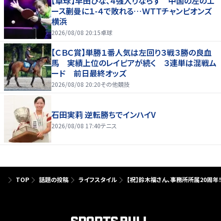
【卓球】早田ひな、４強入りならず 中国の左のエ
ース蒯曼に１-４で敗れる…ＷＴＴチャンピオンズ
横浜
2026/08/08 20:15
卓球
【ＣＢＣ賞】単勝１番人気は左回り３戦３勝の良血
馬 実績上位のレイピアが続く ３連単は混戦ム
ード 前日最終オッズ
2026/08/08 20:20
その他競技
石田実莉 逆転勝ちでインハイV
2026/08/08 17:40
テニス
TOP
話題の投稿
ライフスタイル
【祝】鈴木福さん、事務所所属20周年