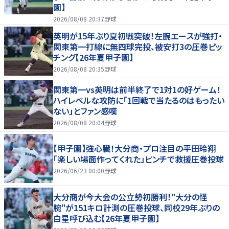
園】
2026/08/08 20:37
野球
英明が15年ぶり夏初戦突破！左腕エースが強打・
関東第一打線に無四球完投、被安打3の圧巻ピッ
チング【26年夏甲子園】
2026/08/08 20:35
野球
関東第一vs英明は前半終了で1対1の好ゲーム！
ハイレベルな攻防に「1回戦で当たるのはもったい
ない」とファン感嘆
2026/08/08 20:04
野球
【甲子園】強心臓！大分商・プロ注目の平田玲翔
「楽しい場面作ってくれた」ピンチで救援圧巻投球
2026/06/23 00:00
野球
大分商が今大会の公立勢初勝利！"大分の怪
腕"が151キロ計測の圧巻投球、同校29年ぶりの
白星呼び込む【26年夏甲子園】