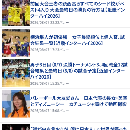
前回大会王者の鎮西高らすべてのシード校がベ
スト4入り 大会最終日の勝負の行方は【近畿イン
ターハイ2026】
2026/08/07 22:22
バレー
横浜隼人が初優勝 女子最終順位と個人賞、試
合結果一覧【近畿インターハイ2026】
2026/08/07 17:23
バレー
男子3日目（8/7）決勝トーナメント3、4回戦全12試
合結果と最終日（8/8）の試合予定【近畿インター
ハイ2026】
2026/08/07 15:25
バレー
バレーボール大友愛さん 日本代表の長女・美空
とディズニーシー カチューシャ着けて動画撮影
2026/08/07 15:08
バレー
「誰が何を言おうが、僕は日本人」八村塁が語った