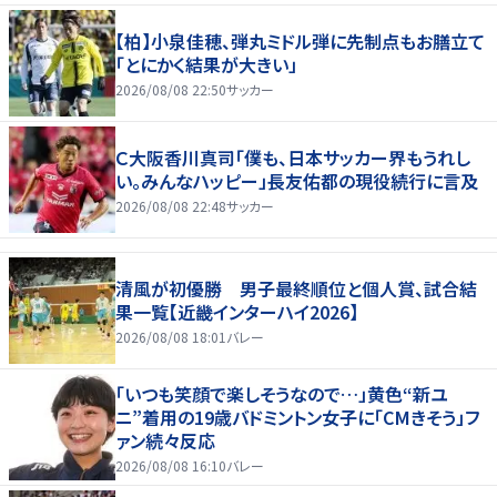
【柏】小泉佳穂、弾丸ミドル弾に先制点もお膳立て
「とにかく結果が大きい」
2026/08/08 22:50
サッカー
Ｃ大阪香川真司「僕も、日本サッカー界もうれし
い。みんなハッピー」長友佑都の現役続行に言及
2026/08/08 22:48
サッカー
清風が初優勝 男子最終順位と個人賞、試合結
果一覧【近畿インターハイ2026】
2026/08/08 18:01
バレー
「いつも笑顔で楽しそうなので…」黄色“新ユ
ニ”着用の19歳バドミントン女子に「CMきそう」フ
ァン続々反応
2026/08/08 16:10
バレー