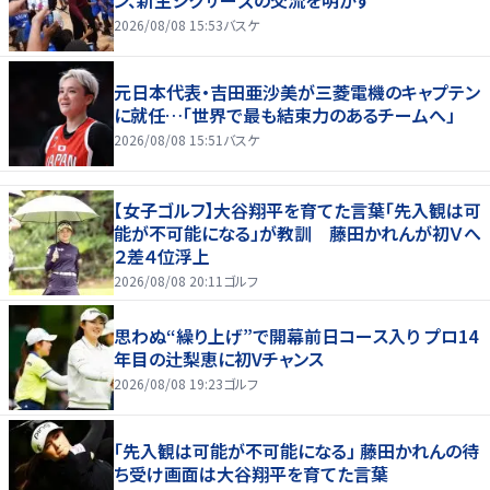
ン、新生シクサーズの交流を明かす
2026/08/08 15:53
バスケ
元日本代表・吉田亜沙美が三菱電機のキャプテン
に就任…「世界で最も結束力のあるチームへ」
2026/08/08 15:51
バスケ
【女子ゴルフ】大谷翔平を育てた言葉「先入観は可
能が不可能になる」が教訓 藤田かれんが初Ｖへ
２差４位浮上
2026/08/08 20:11
ゴルフ
思わぬ“繰り上げ”で開幕前日コース入り プロ14
年目の辻梨恵に初Vチャンス
2026/08/08 19:23
ゴルフ
「先入観は可能が不可能になる」 藤田かれんの待
ち受け画面は大谷翔平を育てた言葉