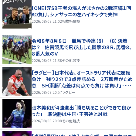
【ONE】元SB王者の海人がまさかの２戦連続１回
KO負け、シアサラニの左ハイキックで失神
2026/08/08 21:02
相撲格闘技
令和８年８月８日 競馬で枠連（８）－（８）決着
は？ 佐賀競馬で飛び出した衝撃の８Ｒ、馬番８、
８番人気のＶ
2026/08/08 21:38
その他競技
【ラグビー】日本代表、オーストラリア代表に逆転
負け 残り２分で３点差詰める ２万観衆がため
息 ＳＨ斎藤「点差は何点でも負けは負け」…前
半にＳＯ伊藤龍が先制トライ、３２ー３５で惜敗
2026/08/08 20:57
ラグビー
張本美和が４強進出「勝ち切ることができて良か
った」 準決勝は中国・王芸迪と対戦
2026/08/08 20:08
その他競技