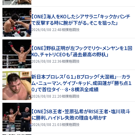
【ONE】海人をKOしたシアサラニ「キックかパンチ
で反撃する時に腕が下がる。そこを狙った」
2026/08/08 22:48
相撲格闘技
【ONE】野杁正明が左フックでリウ・メンヤンを１回
KO、チャトリCEOも「過去最高の野杁」
2026/08/08 22:36
相撲格闘技
新日本プロレス「Ｇ１」Ｂブロック「大混戦」…カラ
ム・ニューマン、ゲイブ・キッド、成田蓮が「勝ち点１
０」で首位タイ…８・８横浜全成績
2026/08/08 21:20
相撲格闘技
【ONE】SB王者・笠原弘希がRISE王者・塩川琉斗
に勝利、ハイドレ失敗の理由も明かす
2026/08/08 21:03
相撲格闘技