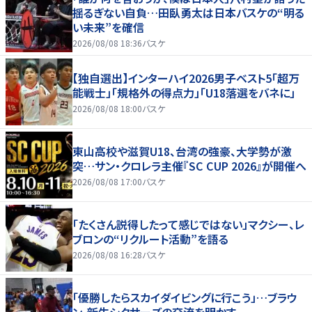
揺るぎない自負…田臥勇太は日本バスケの“明る
い未来”を確信
2026/08/08 18:36
バスケ
【独自選出】インターハイ2026男子ベスト5「超万
能戦士」「規格外の得点力」「U18落選をバネに」
2026/08/08 18:00
バスケ
東山高校や滋賀U18、台湾の強豪、大学勢が激
突…サン・クロレラ主催『SC CUP 2026』が開催へ
2026/08/08 17:00
バスケ
「たくさん説得したって感じではない」マクシー、レ
ブロンの“リクルート活動”を語る
2026/08/08 16:28
バスケ
「優勝したらスカイダイビングに行こう」…ブラウ