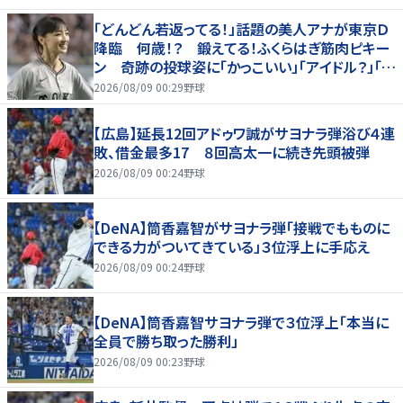
「どんどん若返ってる！」話題の美人アナが東京Ｄ
降臨 何歳！？ 鍛えてる！ふくらはぎ筋肉ピキー
ン 奇跡の投球姿に「かっこいい」「アイドル？」「女
神」
2026/08/09 00:29
野球
【広島】延長12回アドゥワ誠がサヨナラ弾浴び４連
敗、借金最多17 ８回高太一に続き先頭被弾
2026/08/09 00:24
野球
【DeNA】筒香嘉智がサヨナラ弾「接戦でもものに
できる力がついてきている」３位浮上に手応え
2026/08/09 00:24
野球
【DeNA】筒香嘉智サヨナラ弾で３位浮上「本当に
全員で勝ち取った勝利」
2026/08/09 00:23
野球