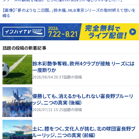
【画像】「夢のような二日間。」鈴木福、MLB東京シリーズの取材終えて想いを
綴る
話題の投稿
の新着記事
鈴木彩艶争奪戦、欧州4クラブが接触 リーズには
一度断りか
2026/08/04 20:37
話題の投稿
優勝しても、消えるかもしれない――富良野ブルーリ
ッジ、二つの真実（後編）
2026/07/21 15:25
話題の投稿
土に、膝をつく。文化人が挑む、北の球団――富良野ブ
ルーリッジ、二つの真実（前編）