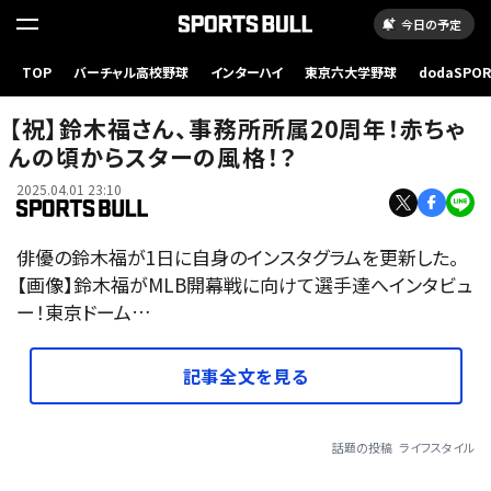
今日の予定
TOP
バーチャル高校野球
インターハイ
東京六大学野球
dodaSPO
（新しいタブ
【祝】鈴木福さん、事務所所属20周年！赤ちゃ
んの頃からスターの風格！？
2025.04.01 23:10
俳優の鈴木福が1日に自身のインスタグラムを更新した。
【画像】鈴木福がMLB開幕戦に向けて選手達へインタビュ
ー！東京ドーム…
記事全文を見る
話題の投稿
ライフスタイル