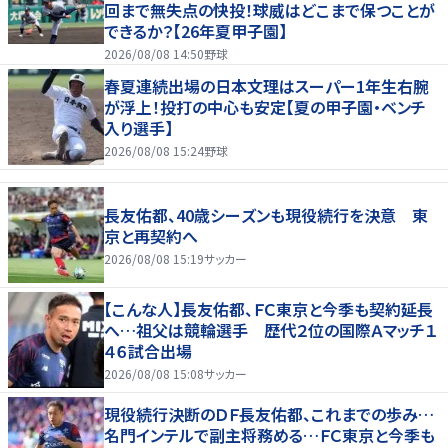
回まで無失点の快投！球威はどこまで保つことが
できるか？【26年夏甲子園】
2026/08/08 14:50
野球
春夏連続出場の日本文理はスーパー1年生右腕
が浮上！投打の中心も安定【夏の甲子園・ベンチ
入り選手】
2026/08/08 15:24
野球
長友佑都、40歳シーズンも現役続行を決意 東
京と再契約へ
2026/08/08 15:19
サッカー
【こんな人】長友佑都、ＦＣ東京と今季も契約延長
へ…祖父は競輪選手 歴代２位の国際Ａマッチ１
４６試合出場
2026/08/08 15:08
サッカー
現役続行決断のＤＦ長友佑都、これまでの歩み…
名門インテルで副主将務める…ＦＣ東京と今季も