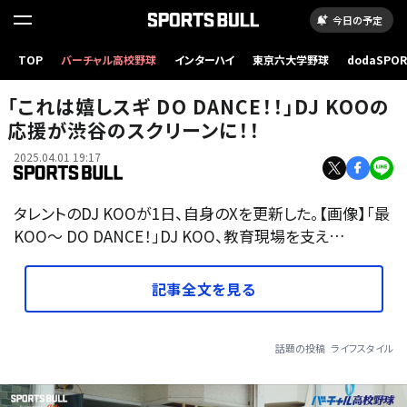
今日の予定
TOP
バーチャル高校野球
インターハイ
東京六大学野球
dodaSPO
（新しいタブ
「これは嬉しスギ DO DANCE！！」DJ KOOの
応援が渋谷のスクリーンに！！
2025.04.01 19:17
タレントのDJ KOOが1日、自身のXを更新した。【画像】「最
KOO〜 DO DANCE！」DJ KOO、教育現場を支え…
記事全文を見る
話題の投稿
ライフスタイル