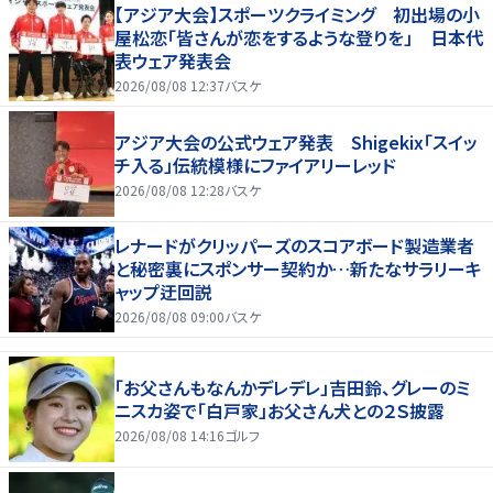
【アジア大会】スポーツクライミング 初出場の小
屋松恋「皆さんが恋をするような登りを」 日本代
表ウェア発表会
2026/08/08 12:37
バスケ
アジア大会の公式ウェア発表 Shigekix「スイッ
チ入る」伝統模様にファイアリーレッド
2026/08/08 12:28
バスケ
レナードがクリッパーズのスコアボード製造業者
と秘密裏にスポンサー契約か‬…新たなサラリーキ
ャップ迂回説
2026/08/08 09:00
バスケ
「お父さんもなんかデレデレ」吉田鈴、グレーのミ
ニスカ姿で「白戸家」お父さん犬との２Ｓ披露
2026/08/08 14:16
ゴルフ