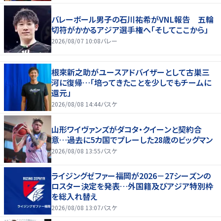
バレーボール男子の石川祐希がVNL報告 五輪
切符がかかるアジア選手権へ「そしてここから」
2026/08/07 10:08
バレー
根來新之助がユースアドバイザーとして古巣三
河に復帰…「培ってきたことを少しでもチームに
還元」
2026/08/08 14:44
バスケ
山形ワイヴァンズがダコタ・クイーンと契約合
意…過去に5カ国でプレーした28歳のビッグマン
2026/08/08 13:55
バスケ
ライジングゼファー福岡が2026－27シーズンの
ロスター決定を発表…外国籍及びアジア特別枠
を総入れ替え
2026/08/08 13:07
バスケ