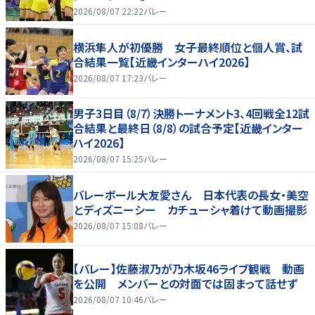
2026/08/07 22:22
バレー
横浜隼人が初優勝 女子最終順位と個人賞、試
合結果一覧【近畿インターハイ2026】
2026/08/07 17:23
バレー
男子3日目（8/7）決勝トーナメント3、4回戦全12試
合結果と最終日（8/8）の試合予定【近畿インター
ハイ2026】
2026/08/07 15:25
バレー
バレーボール大友愛さん 日本代表の長女・美空
とディズニーシー カチューシャ着けて動画撮影
2026/08/07 15:08
バレー
【バレー】佐藤淑乃が乃木坂46ライブ観戦 動画
を公開 メンバーとの対面では固まって話せず
2026/08/07 10:46
バレー