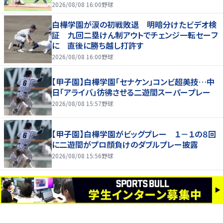
に分析してもらわないと」
2026/08/08 16:00
野球
白樺学園が涙の初戦敗退 明暗分けたビデオ検
証 九回二塁けん制アウトでチェンジ一転セーフ
に 直後に勝ち越し打許す
2026/08/08 16:00
野球
【甲子園】白樺学園「セナケン」コンビ超美技…中
日「アライバ」彷彿させる二遊間スーパープレー
2026/08/08 15:57
野球
【甲子園】白樺学園がビッグプレー １－１の８回
に二遊間がプロ顔負けのダブルプレー披露
2026/08/08 15:56
野球