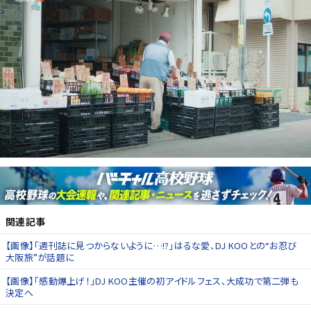
関連記事
【画像】「週刊誌に見つからないように…!?」はるな愛、DJ KOOとの“お忍び
大阪旅”が話題に
【画像】「感動爆上げ！」DJ KOO主催の初アイドルフェス、大成功で第二弾も
決定へ