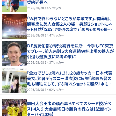
契約延長へ
2026/08/08 14:57
サッカー
「Ｗ杯で終わらないところが素敵です」Ｊ開幕戦、
観客席に美人女優２人の姿 笑顔２ショットにネ
ット騒然「なぬ！？普通の席で」「めちゃめちゃ最上
級に可愛すぎ」
2026/08/08 14:47
サッカー
ＤＦ長友佑都が現役続行を決断 今季もＦＣ東京
でプレー、前人未到５大会連続Ｗ杯出場の鉄人が
引退も選択肢に熟考の末に
2026/08/08 14:37
サッカー
「全力でびしょ濡れに！！」２８歳サッカー日本代表
美女、猛暑ディズニー満喫姿に反響「顔面も髪の
毛も犠牲にして」ずぶ濡れショットに騒然「水も滴
る」「女優さんかと」
2026/08/08 14:02
サッカー
前回大会王者の鎮西高らすべてのシード校がベ
スト4入り 大会最終日の勝負の行方は【近畿イン
ターハイ2026】