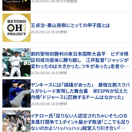
2026/04/01 00:00
その他競技
王貞治・栗山英樹にとっての甲子園とは
2026/06/15 00:00
野球
劇的聖地初勝利の東日本国際大昌平 ビデオ検
証初成功直後に勝ち越し 江井監督「ジャッジが
変わったのは大きかった。ツキがあった」走者小内
は「自信があってセーフになってくれと」
2026/08/08 16:02
野球
ヤンキースには「躊躇があった」 最強左腕スクバ
ルがトレード実現した舞台裏 米ESPNが伝えた
内情「ドジャースに匹敵するチームはなかった」
2026/08/08 16:00
野球
イチロー氏「足りない人認定されちゃいそう」ＯＢ
本塁打競争で１ポイント届かず敗退「ここでも足り
ないのかよ！ハッハッハッ」殿堂入り引き合い「誰か