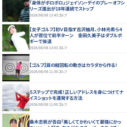
「身体がボロボロ」ジェイソン・デイのプレーオフシ
リーズ進出が18年連続でストップ
2026/08/08 13:43
ゴルフ
【女子ゴルフ】初Ｖ目指す吉沢柚月、小林光希ら４
人が首位で前半ターン 金田久美子はダブルボ
ギーで後退
2026/08/08 13:03
ゴルフ
【ゴルフ】肩の縦回転の動きはカラダから作る！
2026/08/08 11:30
ゴルフ
５ステップで完成！正しいアドレスを身につけてナ
イスショットを連発する方法
2026/08/08 11:00
ゴルフ
桑木志帆が告白「美しくてかわいくて最強にかっ