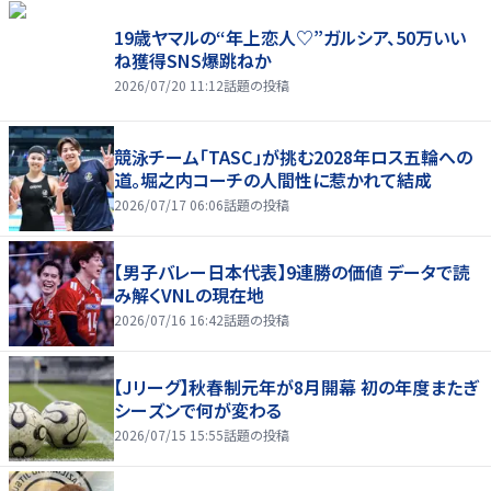
19歳ヤマルの“年上恋人♡”ガルシア、50万いい
ね獲得SNS爆跳ねか
2026/07/20 11:12
話題の投稿
競泳チーム「TASC」が挑む2028年ロス五輪への
道。堀之内コーチの人間性に惹かれて結成
2026/07/17 06:06
話題の投稿
【男子バレー日本代表】9連勝の価値 データで読
み解くVNLの現在地
2026/07/16 16:42
話題の投稿
【Jリーグ】秋春制元年が8月開幕 初の年度またぎ
シーズンで何が変わる
2026/07/15 15:55
話題の投稿