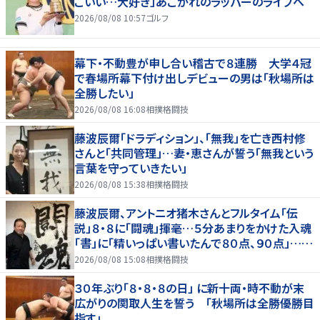
こいい…大好き」あこがれのラッパーのライブへ
2026/08/08 10:57
ゴルフ
幕下・不動豊が申し合い稽古で８連勝 大学４冠
で春場所幕下付け出しデビューの男は「秋場所は
全勝したい」
2026/08/08 16:08
相撲格闘技
藤波辰爾「ドラディション」、「無我」を亡き西村修
さんと「共同管理」…妻・恵さんが誓う「無我という
言葉を守っていきたい」
2026/08/08 15:38
相撲格闘技
藤波辰爾、アントニオ猪木さんとフルタイム「伝
説」８・８に「闘魂」揮毫…５分あまりをかけた入魂
「書」に「精いっぱい書いたんで８０点、９０点」…
「人間・藤波辰爾展」開催
2026/08/08 15:08
相撲格闘技
３０年ぶり「８・８・８の日」 に新十両・時不動が末
広がりの関取人生を誓う 「秋場所は全勝優勝目
指す」