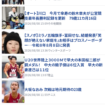
【オート】川口 今月で傘寿の鈴木章夫が公営競
技最年長勝利記録を更新 79歳11カ月16日
2026/08/08 15:09
その他競技
【スノボ】ミラノ五輪旗手・冨田せな、結婚発表「笑
顔が絶えない家庭を」お相手はプロスノーボーダ
ー…令和８年８月８日に発表
2026/08/08 13:36
ウィンタースポーツ
Ｕ２０世界陸上３０００Ｍで早大の本田桜二郎が
銅メダル！ 中大の簡子傑は６位入賞 早大の新
妻遼己は１１位
2026/08/08 13:07
陸上
大坂なおみ 次戦は地元期待の23歳
2026/08/08 11:55
テニス