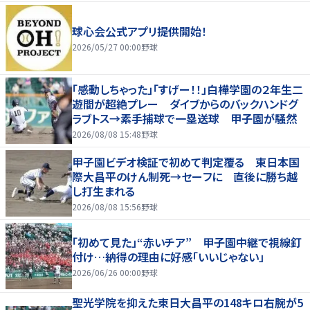
球心会公式アプリ提供開始！
2026/05/27 00:00
野球
「感動しちゃった」「すげー！！」白樺学園の２年生二
遊間が超絶プレー ダイブからのバックハンドグ
ラブトス→素手捕球で一塁送球 甲子園が騒然
2026/08/08 15:48
野球
甲子園ビデオ検証で初めて判定覆る 東日本国
際大昌平のけん制死→セーフに 直後に勝ち越
し打生まれる
2026/08/08 15:56
野球
「初めて見た」“赤いチア” 甲子園中継で視線釘
付け…納得の理由に好感「いいじゃない」
2026/06/26 00:00
野球
聖光学院を抑えた東日大昌平の148キロ右腕が5