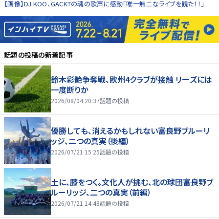
【画像】DJ KOO、GACKTの魂の歌声に感動「唯一無二なライブを観た！！」
話題の投稿
の新着記事
鈴木彩艶争奪戦、欧州4クラブが接触 リーズには
一度断りか
2026/08/04 20:37
話題の投稿
優勝しても、消えるかもしれない――富良野ブルーリ
ッジ、二つの真実（後編）
2026/07/21 15:25
話題の投稿
土に、膝をつく。文化人が挑む、北の球団――富良野ブ
ルーリッジ、二つの真実（前編）
2026/07/21 14:48
話題の投稿