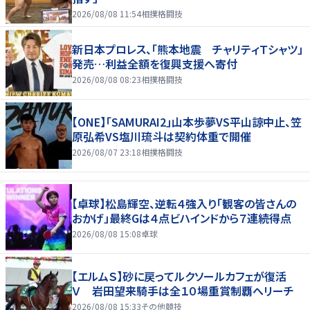
2026/08/08 11:54
相撲格闘技
新日本プロレス、「熊本地震 チャリティＴシャツ」
発売…利益全額を復興支援へ寄付
2026/08/08 08:23
相撲格闘技
【ONE】「SAMURAI2」山本歩夢VS平山諒中止、笠
原弘希VS塩川琉斗は契約体重で開催
2026/08/07 23:18
相撲格闘技
【卓球】松島輝空、逆転４強入り「観客の皆さんの
おかげ」最終Gは４点ビハインドから７連続得点
2026/08/08 15:08
卓球
【エルムＳ】砂に戻ってルクソールカフェが復活
Ｖ 岩田望来騎手は全１０場重賞制覇へリーチ
2026/08/08 15:33
その他競技