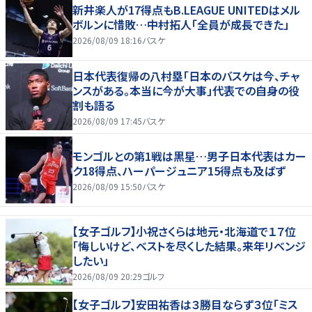
新井楽人が17得点もB.LEAGUE UNITEDはメル
ボルンに惜敗…中村拓人「全員が成長できた」
2026/08/09 18:16
バスケ
日本代表復帰の八村塁「日本のバスケは今、チャ
ンスがある。本当に今が大事」代表での自身の役
割も語る
2026/08/09 17:45
バスケ
モンゴルとの第1戦は黒星…男子日本代表はカー
ク18得点、ハーパージュニア15得点も及ばず
2026/08/09 15:50
バスケ
【女子ゴルフ】小祝さくらは地元・北海道で１７位
「悔しいけど、ベストを尽くした結果。来年リベンジ
したい」
2026/08/09 20:29
ゴルフ
【女子ゴルフ】安田祐香は３勝目ならず３位「ミス