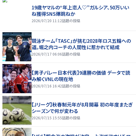
19歳ヤマルの“年上恋人♡”ガルシア、50万いい
ね獲得SNS爆跳ねか
2026/07/20 11:12
話題の投稿
競泳チーム「TASC」が挑む2028年ロス五輪への
道。堀之内コーチの人間性に惹かれて結成
2026/07/17 06:06
話題の投稿
【男子バレー日本代表】9連勝の価値 データで読
み解くVNLの現在地
2026/07/16 16:42
話題の投稿
【Jリーグ】秋春制元年が8月開幕 初の年度またぎ
シーズンで何が変わる
2026/07/15 15:55
話題の投稿