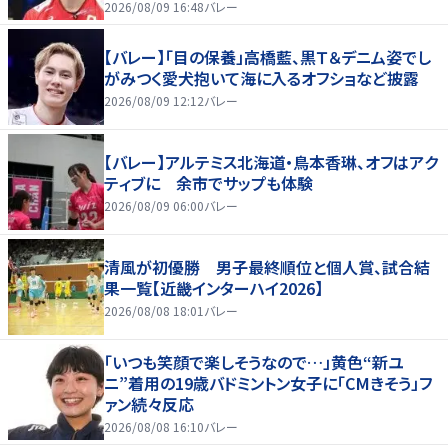
好いい」
2026/08/09 16:48
バレー
【バレー】「目の保養」高橋藍、黒Ｔ＆デニム姿でし
がみつく愛犬抱いて海に入るオフショなど披露
2026/08/09 12:12
バレー
【バレー】アルテミス北海道・鳥本香琳、オフはアク
ティブに 余市でサップも体験
2026/08/09 06:00
バレー
清風が初優勝 男子最終順位と個人賞、試合結
果一覧【近畿インターハイ2026】
2026/08/08 18:01
バレー
「いつも笑顔で楽しそうなので…」黄色“新ユ
ニ”着用の19歳バドミントン女子に「CMきそう」フ
ァン続々反応
2026/08/08 16:10
バレー