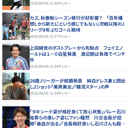
2026/08/09 21:43
サッカー
カズ、秋春制シーズン移行が好影響？ 「百年構
想Ｌから新たにという感じでもない」次戦以降のＪ
リーグ９年ぶりゴール期待
2026/08/09 21:37
サッカー
上田綺世のポストプレーから先制点 フェイエノ
ールトは１－０白星発進 渡辺剛は負傷でベンチ
外
2026/08/09 21:34
サッカー
26歳Ｊリーガーが結婚発表 純白ドレス妻と顔出
し2ショット「美男美女」「韓流スター」の声
2026/08/09 21:34
サッカー
「タキシード姿が格好良くて放心状態」バレー石川
祐希らの激レア姿にファン騒然 川合会長が投
稿「鼻血が出る」「会長格好良いし石川さんも超格