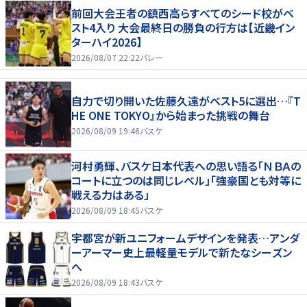
前回大会王者の鎮西高らすべてのシード校がベ
スト4入り 大会最終日の勝負の行方は【近畿イン
ターハイ2026】
2026/08/07 22:22
バレー
自力で切り開いた佐藤久遠がベスト5に選出…『T
HE ONE TOKYO』から始まった挑戦の舞台
2026/08/09 19:46
バスケ
河村勇輝、バスケ日本代表への思い語る「ＮＢＡの
コートに立つのは同じレベル」「強豪国とも対等に
戦える力はある」
2026/08/09 18:45
バスケ
宇都宮が新ユニフォームデザインを発表…アンダ
ーアーマー史上最軽量モデルで新たなシーズン
へ
2026/08/09 18:43
バスケ