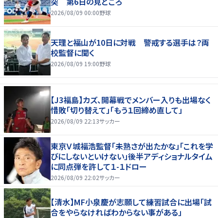
突 第6日の見どころ
2026/08/09 00:00
野球
天理と福山が10日に対戦 警戒する選手は？両
校監督に聞く
2026/08/09 19:00
野球
【J3福島】カズ、開幕戦でメンバー入りも出場なく
惜敗「切り替えて」「もう１回締め直して」
2026/08/09 22:13
サッカー
東京Ｖ城福浩監督「未熟さが出たかな」「これを学
びにしないといけない」後半アディショナルタイム
に同点弾を許して１-１ドロー
2026/08/09 22:02
サッカー
【清水】MF小泉慶が志願して練習試合に出場「試
合をやらなければわからない事がある」