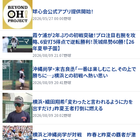
球心会公式アプリ提供開始！
2026/05/27 00:00
野球
霞ケ浦が2年ぶりの初戦突破！プロ注目右腕を攻
略、6安打5得点で逆転勝利！茨城県勢60勝！【26
年夏甲子園】
2026/08/09 21:07
野球
沖縄尚学・末吉良丞「一番は楽しむこと、その上で
勝ちに…」横浜との初戦へ熱い思い
2026/08/09 20:41
野球
横浜・織田翔希「変わったと言われるように力を
出すだけ」昨夏王者打倒に燃える
2026/08/09 20:02
野球
横浜と沖縄尚学が対戦 昨春と昨夏の覇者が激