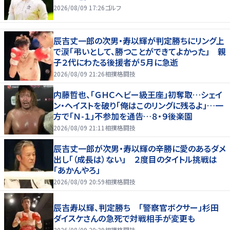
2026/08/09 17:26
ゴルフ
辰吉丈一郎の次男・寿以輝が判定勝ちにリング上
で涙「弔いとして、勝つことができてよかった」 親
子２代にわたる後援者が５月に急逝
2026/08/09 21:26
相撲格闘技
内藤哲也、「ＧＨＣヘビー級王座」初奪取…シェイ
ン・ヘイストを破り「俺はこのリングに残るよ」…一
方で「Ｎ-１」不参加を通告…８・９後楽園
2026/08/09 21:11
相撲格闘技
辰吉丈一郎が次男・寿以輝の辛勝に愛のあるダメ
出し「（成長は）ない」 ２度目のタイトル挑戦は
「あかんやろ」
2026/08/09 20:59
相撲格闘技
辰吉寿以輝、判定勝ち 「警察官ボクサー」杉田
ダイスケさんの急死で対戦相手が変更も
2026/08/09 20:39
相撲格闘技