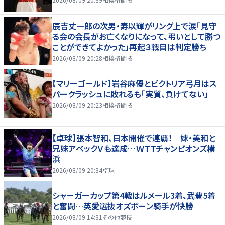
辰吉丈一郎の次男・寿以輝がリング上で涙「見守
る会の会長がお亡くなりになって、弔いとして勝つ
ことができてよかった」再起３戦目は判定勝ち
2026/08/09 20:28
相撲格闘技
【マリーゴールド】岩谷麻優とビクトリア弓月はス
パークラッシュに敗れるも「実質、負けてない」
2026/08/09 20:23
相撲格闘技
【卓球】張本智和、日本開催で連覇！ 妹・美和と
兄妹アベックＶも達成…ＷＴＴチャンピオンズ横
浜
2026/08/09 20:34
卓球
シャーガーカップ第4戦はルメール3着、武豊5着
と奮闘…英愛選抜オズボーン騎手が快勝
2026/08/09 14:31
その他競技