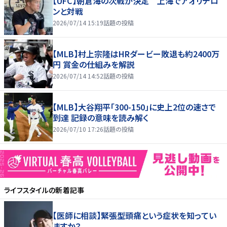
【UFC】朝倉海の次戦が決定 上海でアオリチロ
ンと対戦
2026/07/14 15:19
話題の投稿
【MLB】村上宗隆はHRダービー敗退も約2400万
円 賞金の仕組みを解説
2026/07/14 14:52
話題の投稿
【MLB】大谷翔平「300-150」に史上2位の速さで
到達 記録の意味を読み解く
2026/07/10 17:26
話題の投稿
ライフスタイル
の新着記事
【医師に相談】緊張型頭痛という症状を知ってい
ますか？