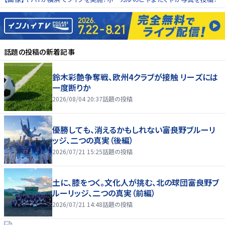
話題の投稿
の新着記事
鈴木彩艶争奪戦、欧州4クラブが接触 リーズには
一度断りか
2026/08/04 20:37
話題の投稿
優勝しても、消えるかもしれない――富良野ブルーリ
ッジ、二つの真実（後編）
2026/07/21 15:25
話題の投稿
土に、膝をつく。文化人が挑む、北の球団――富良野ブ
ルーリッジ、二つの真実（前編）
2026/07/21 14:48
話題の投稿