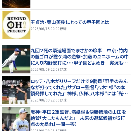
王貞治・栗山英樹にとっての甲子園とは
2026/06/15 00:00
野球
九回２死の緊迫場面でまさかの珍事 中京・竹内
の遊ゴロが霞ケ浦の遊撃・加藤のユニホームの中
に入り内野安打に・・・甲子園どよめき 実況も驚
き「おっと！」
2026/08/09 22:03
野球
ロッテ・八木がリリーフだけで９勝目「野手のみん
なが打ってくれた」サブロー監督「八木“様”の本
領発揮してれた」“神様、仏様、八木様”には「光栄
です」
2026/08/09 22:00
野球
阪神・平田２軍監督、満塁弾＆決勝犠飛の山田を
絶賛「大したもんだよ」 未来の遊撃候補が５打
点の大暴れ【一問一答】
2026/08/09 21:57
野球