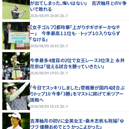
が出てしまった。悔いはない」 吉沢柚月とのＶ争
いで敗れる
2026/08/09 20:06
ゴルフ
【女子ゴルフ】都玲華「上がりボギボギーかなチ
ー」 今季最高１１位も…トップ１０入りならず
「なける」
2026/08/09 20:03
ゴルフ
今季最多4度目の2位で女王レース3位浮上 永井
花奈は「狙える試合を勝っていきたい」
2026/08/09 19:03
ゴルフ
「今日でスッキリしました」菅楓華が国内4試合ぶ
りトップ10 今季「3勝」をマストに掲げて米ツアー
挑戦へ
2026/08/09 18:16
ゴルフ
吉澤柚月の初Vに全英女王・桑木志帆も祝福「ゆ
づづ 優勝おめでとう かっこよかった」