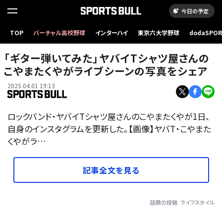
今日の予定
TOP
バーチャル高校野球
インターハイ
東京六大学野球
dodaSPO
（新しいタブ
「ギター弾いてみた」ヤバイTシャツ屋さんの
こやまたくやがライブシーンの写真をシェア
2025.04.01 19:13
ロックバンド・ヤバイTシャツ屋さんのこやまたくやが1日、
自身のインスタグラムを更新した。【画像】ヤバT・こやまた
くやがラ…
記事全文を見る
話題の投稿
ライフスタイル