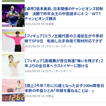
【卓球】張本美和、日本開催のチャンピオンズ初制
覇 決勝で昨年女王の中国選手に４-２…ＷＴＴ
チャンピオンズ横浜
2026/08/09 19:36
卓球
【フィギュア】ミラノ五輪代表の三浦佳生が今季初
戦でSP８位 転倒し左手負傷で取材対応できず
2026/08/09 19:13
ウィンタースポーツ
【フィギュア】高橋舞が首位発進「悔いを残さず」２
年ぶりの全日本へラストイヤーに懸ける
2026/08/09 18:22
ウィンタースポーツ
【陸上】今年７月に31歳となった女子100m障害日
本新の中島ひとみ「年齢を重ねることは…」
2026/08/09 16:29
陸上