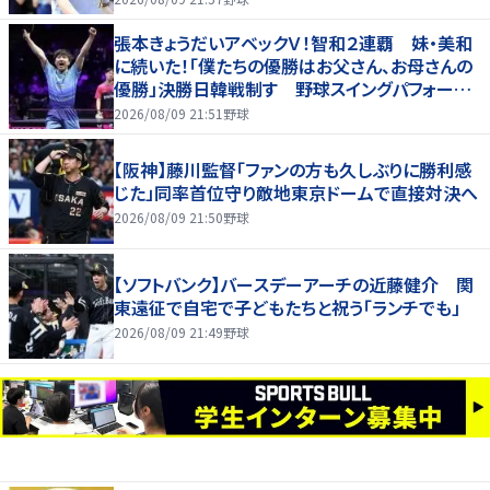
張本きょうだいアベックＶ！智和２連覇 妹・美和
に続いた！「僕たちの優勝はお父さん、お母さんの
優勝」決勝日韓戦制す 野球スイングパフォーマ
ンスで歓喜爆発 本音もちらり「妹が先に決めて
2026/08/09 21:51
野球
緊張した」
【阪神】藤川監督「ファンの方も久しぶりに勝利感
じた」同率首位守り敵地東京ドームで直接対決へ
2026/08/09 21:50
野球
【ソフトバンク】バースデーアーチの近藤健介 関
東遠征で自宅で子どもたちと祝う「ランチでも」
2026/08/09 21:49
野球