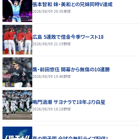
張本智和 妹・美和との兄妹同時V達成
2026/08/09 20:30
卓球
広島 5連敗で借金今季ワースト18
2026/08/09 21:19
野球
鷹・前田悠伍 開幕から無傷の10連勝
2026/08/09 19:46
野球
鳴門渦潮 サヨナラで18年ぶり白星
2026/08/09 18:18
野球
夏の甲子園 全試合無料ライブ配信！