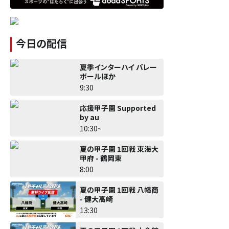
今日の配信
夏季インターハイ バレー
ボールほか
9:30
応援甲子園 Supported
by au
10:30~
夏の甲子園 1回戦 東海大
甲府 - 鶴岡東
8:00
夏の甲子園 1回戦 八幡商
- 健大高崎
13:30