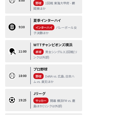
8:00
野球
1回戦 東海大甲府 - 鶴
岡東ほか
夏季インターハイ
9:30
インターハイ
バレーボール女
子決勝ほか
WTTチャンピオンズ横浜
11:00
卓球
男女シングルス2回戦(リ
ンクは外部)
プロ野球
18:00
野球
DeNA vs. 広島、日本ハ
ム vs. 楽天ほか
Jリーグ
19:25
サッカー
開幕 横浜FM vs. 鹿
島ほか(リンクは外部)