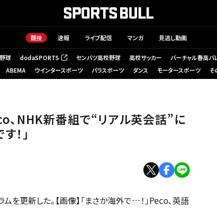
競技
速報
ライブ配信
マンガ
見逃し動画
野球
dodaSPORTS
センバツ高校野球
高校サッカー
バーチャル春高バ
（新しいタブで開く）
ABEMA
ウインタースポーツ
パラスポーツ
ダンス
モータースポーツ
そ
co、NHK新番組で“リアル英会話”に
す！」
ラムを更新した。【画像】「まさか海外で…！」Peco、英語