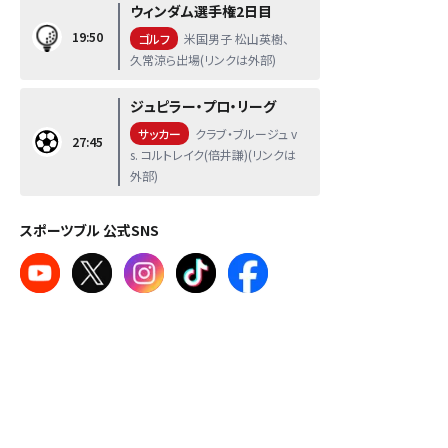
ウィンダム選手権2日目
19:50
ゴルフ
米国男子 松山英樹、
久常涼ら出場(リンクは外部)
ジュピラー・プロ・リーグ
サッカー
クラブ・ブルージュ v
27:45
s. コルトレイク(倍井謙)(リンクは
外部)
スポーツブル 公式SNS