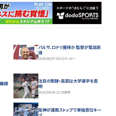
バルサ、ロドリ獲得か 監督が電話説
得
ス
2026/08/07 00:21
サッカー
注目の聖隷・高部は大学進学を表
舗展開
明
2026/08/06 21:29
野球
阪神が連敗ストップで単独首位キー
プ