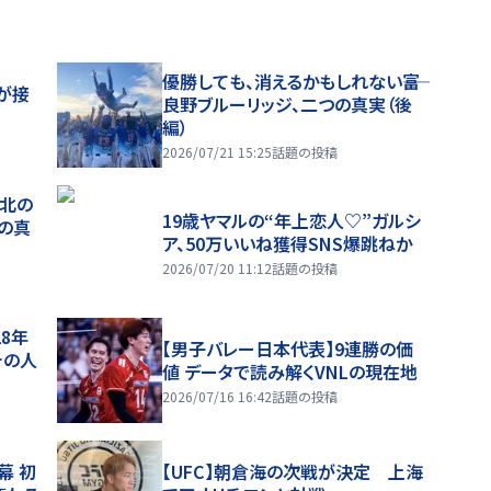
優勝しても、消えるかもしれない――富
が接
良野ブルーリッジ、二つの真実（後
編）
2026/07/21 15:25
話題の投稿
、北の
19歳ヤマルの“年上恋人♡”ガルシ
つの真
ア、50万いいね獲得SNS爆跳ねか
2026/07/20 11:12
話題の投稿
28年
【男子バレー日本代表】9連勝の価
チの人
値 データで読み解くVNLの現在地
2026/07/16 16:42
話題の投稿
幕 初
【UFC】朝倉海の次戦が決定 上海