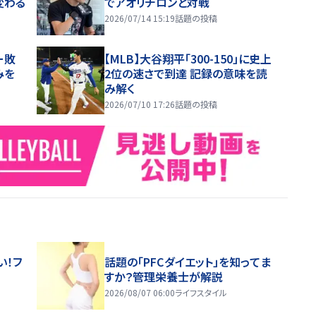
変わる
でアオリチロンと対戦
2026/07/14 15:19
話題の投稿
ー敗
【MLB】大谷翔平「300-150」に史上
みを
2位の速さで到達 記録の意味を読
み解く
2026/07/10 17:26
話題の投稿
い！フ
話題の「PFCダイエット」を知ってま
すか？管理栄養士が解説
2026/08/07 06:00
ライフスタイル