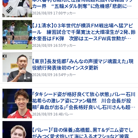
カー界 “五輪メダル剝奪”に危機感「悲劇に見
舞われる」
2026/08/09 17:00
サッカー
【Ｊ１清水】０３年世代が横浜ＦＭ戦出場へ猛アピ
ール 練習試合で千葉寛汰と大畑凜生が２発、鈴
木奎吾はＦＫ弾 次節はエースＦＷ呉世勲が出
場停止
2026/08/09 16:55
サッカー
【東京】長友佑都「みんなの声援マジ魂震えた」現
役続行発表後初のインスタ更新
2026/08/09 16:54
サッカー
「タキシード姿が格好良くて放心状態」バレー石川
祐希らの激レア姿にファン騒然 川合会長が投
稿「鼻血が出る」「会長格好良いし石川さんも超格
好いい」
2026/08/09 16:48
バレー
【バレー】「目の保養」高橋藍、黒Ｔ＆デニム姿でし
がみつく愛犬抱いて海に入るオフショなど披露