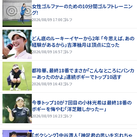
女性ゴルファーのための10分間ゴルフトレーニン
グ！
2026/08/09 17:00
ゴルフ
どん底のルーキーイヤーから2年 「今思えば、あの
経験があるから」吉澤柚月は頂点に立った
2026/08/09 16:57
ゴルフ
都玲華、最終18番でまさか「こんなところにバンカ
ーあったのかよ」連続ボギーでトップ10逃す
2026/08/09 16:43
ゴルフ
今季トップ10が７回目の小林光希は最終18番の
ボギーを悔やむ「洋芝難しかったー」
2026/08/09 16:23
ゴルフ
【ボクシング】中谷潤人「神足君の思いを忘れちゃ