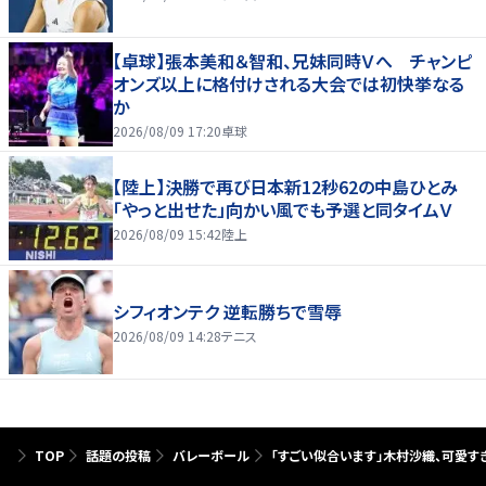
【卓球】張本美和＆智和、兄妹同時Ｖへ チャンピ
オンズ以上に格付けされる大会では初快挙なる
か
2026/08/09 17:20
卓球
【陸上】決勝で再び日本新12秒62の中島ひとみ
「やっと出せた」向かい風でも予選と同タイムＶ
2026/08/09 15:42
陸上
シフィオンテク 逆転勝ちで雪辱
2026/08/09 14:28
テニス
TOP
話題の投稿
バレーボール
「すごい似合います」木村沙織、可愛す