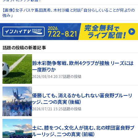
【画像】女子バスケ髙田真希、木村沙織と対談「自分らしくいることが何よりの
強み」
話題の投稿
の新着記事
鈴木彩艶争奪戦、欧州4クラブが接触 リーズには
一度断りか
2026/08/04 20:37
話題の投稿
優勝しても、消えるかもしれない――富良野ブルーリ
ッジ、二つの真実（後編）
2026/07/21 15:25
話題の投稿
土に、膝をつく。文化人が挑む、北の球団――富良野ブ
ルーリッジ、二つの真実（前編）