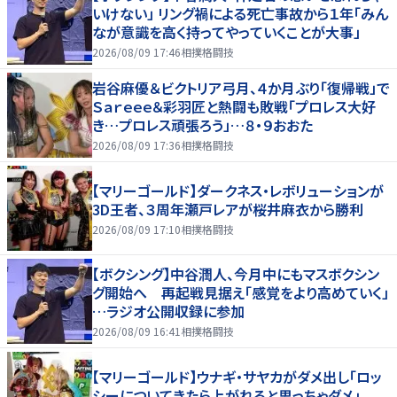
いけない」 リング禍による死亡事故から１年「みん
なが意識を高く持ってやっていくことが大事」
2026/08/09 17:46
相撲格闘技
岩谷麻優＆ビクトリア弓月、４か月ぶり「復帰戦」で
Ｓａｒｅｅｅ＆彩羽匠と熱闘も敗戦「プロレス大好
き…プロレス頑張ろう」…８・９おおた
2026/08/09 17:36
相撲格闘技
【マリーゴールド】ダークネス・レボリューションが
3D王者、３周年瀬戸レアが桜井麻衣から勝利
2026/08/09 17:10
相撲格闘技
【ボクシング】中谷潤人、今月中にもマスボクシン
グ開始へ 再起戦見据え「感覚をより高めていく」
…ラジオ公開収録に参加
2026/08/09 16:41
相撲格闘技
【マリーゴールド】ウナギ・サヤカがダメ出し「ロッ
シーについてきたら上がれると思っちゃダメ」