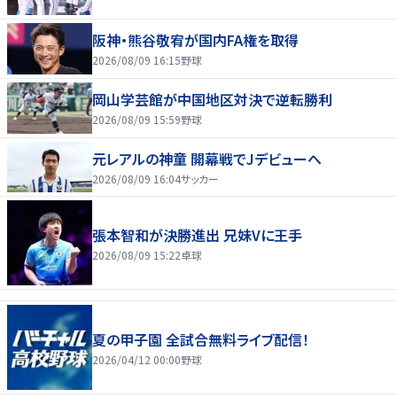
阪神・熊谷敬宥が国内FA権を取得
2026/08/09 16:15
野球
岡山学芸館が中国地区対決で逆転勝利
2026/08/09 15:59
野球
元レアルの神童 開幕戦でJデビューへ
2026/08/09 16:04
サッカー
張本智和が決勝進出 兄妹Vに王手
2026/08/09 15:22
卓球
夏の甲子園 全試合無料ライブ配信！
2026/04/12 00:00
野球