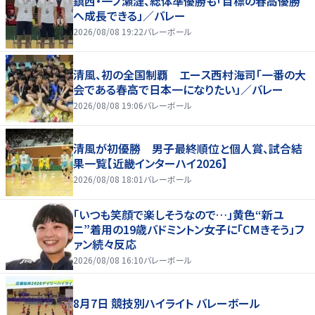
鎮西・一ノ瀬漣、総体準優勝も「目標の春高優勝
へ成長できる」／バレー
2026/08/08 19:22
バレーボール
清風、初の全国制覇 エース西村海司「一番の大
会である春高で日本一になりたい」／バレー
2026/08/08 19:06
バレーボール
清風が初優勝 男子最終順位と個人賞、試合結
果一覧【近畿インターハイ2026】
2026/08/08 18:01
バレーボール
「いつも笑顔で楽しそうなので…」黄色“新ユ
ニ”着用の19歳バドミントン女子に「CMきそう」フ
ァン続々反応
2026/08/08 16:10
バレーボール
8月7日 競技別ハイライト バレーボール