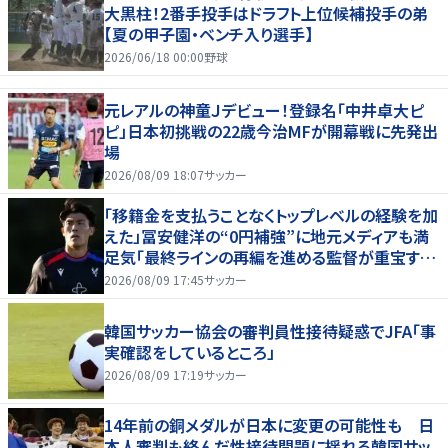
大黒柱！2番手投手はドラフト上位候補投手の弟
【夏の甲子園・ベンチ入り選手】
2026/06/18 00:00
野球
元レアルの神童Ｊデビュー！登録名「中井卓大ピ
ピ」日本初挑戦の22歳今治MFが開幕戦に先発出
場
2026/08/09 18:07
サッカー
「移籍金を支払うことなくトップレベルの経験を加
えた」冨安健洋の“0円補強”に地元メディアも満
足気「最終ラインの再編を進める監督が重宝する
柔軟性を備えている」
2026/08/09 17:45
サッカー
韓国サッカー協会の審判員性接待疑惑でJFA「事
実確認をしているところ」
2026/08/09 17:19
サッカー
14年前の銅メダルが日本に変更の可能性も 日
本人審判も絡んだ性接待問題に揺れる韓国サッ