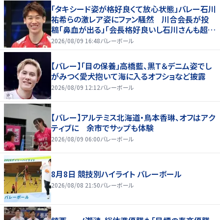
「タキシード姿が格好良くて放心状態」バレー石川
祐希らの激レア姿にファン騒然 川合会長が投
稿「鼻血が出る」「会長格好良いし石川さんも超格
好いい」
2026/08/09 16:48
バレーボール
【バレー】「目の保養」高橋藍、黒Ｔ＆デニム姿でし
がみつく愛犬抱いて海に入るオフショなど披露
2026/08/09 12:12
バレーボール
【バレー】アルテミス北海道・鳥本香琳、オフはアク
ティブに 余市でサップも体験
2026/08/09 06:00
バレーボール
8月8日 競技別ハイライト バレーボール
2026/08/08 21:50
バレーボール