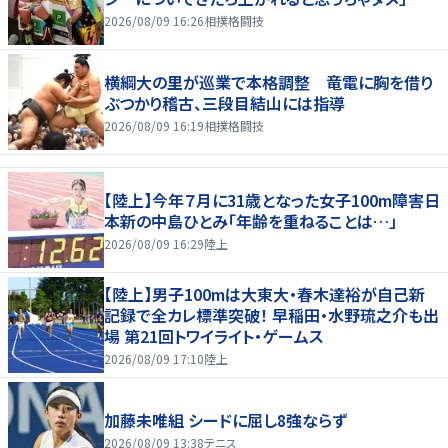
2026/08/09 16:26
相撲格闘技
横綱大の里が巡業で本格調整 竜電に胸を借り
ぶつかり稽古、三段目結山には指導
2026/08/09 16:19
相撲格闘技
【陸上】今年７月に31歳となった女子100m障害日
本新の中島ひとみ「年齢を重ねることは…」
2026/08/09 16:29
陸上
【陸上】男子100mは大東大・春木達裕が自己新
記録で全カレ標準突破！ 早稲田・水野琉之介も出
場 第21回トワイライト・ゲームス
2026/08/09 17:10
陸上
加藤未唯組 シードに屈し8強ならず
2026/08/09 13:38
テニス