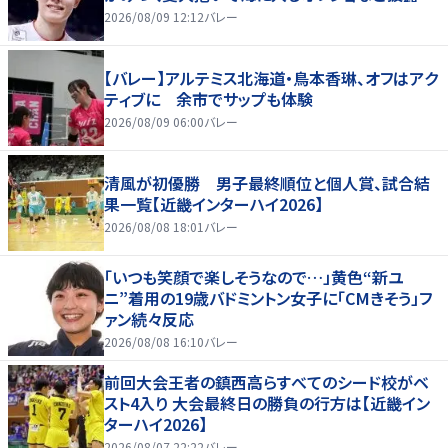
2026/08/09 12:12
バレー
【バレー】アルテミス北海道・鳥本香琳、オフはアク
ティブに 余市でサップも体験
2026/08/09 06:00
バレー
清風が初優勝 男子最終順位と個人賞、試合結
果一覧【近畿インターハイ2026】
2026/08/08 18:01
バレー
「いつも笑顔で楽しそうなので…」黄色“新ユ
ニ”着用の19歳バドミントン女子に「CMきそう」フ
ァン続々反応
2026/08/08 16:10
バレー
前回大会王者の鎮西高らすべてのシード校がベ
スト4入り 大会最終日の勝負の行方は【近畿イン
ターハイ2026】
2026/08/07 22:22
バレー