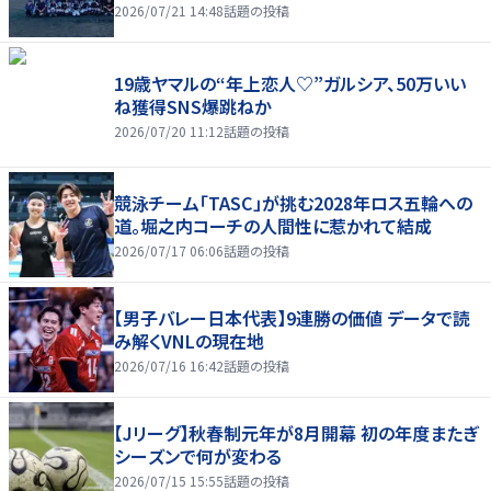
2026/07/21 14:48
話題の投稿
19歳ヤマルの“年上恋人♡”ガルシア、50万いい
ね獲得SNS爆跳ねか
2026/07/20 11:12
話題の投稿
競泳チーム「TASC」が挑む2028年ロス五輪への
道。堀之内コーチの人間性に惹かれて結成
2026/07/17 06:06
話題の投稿
【男子バレー日本代表】9連勝の価値 データで読
み解くVNLの現在地
2026/07/16 16:42
話題の投稿
【Jリーグ】秋春制元年が8月開幕 初の年度またぎ
シーズンで何が変わる
2026/07/15 15:55
話題の投稿