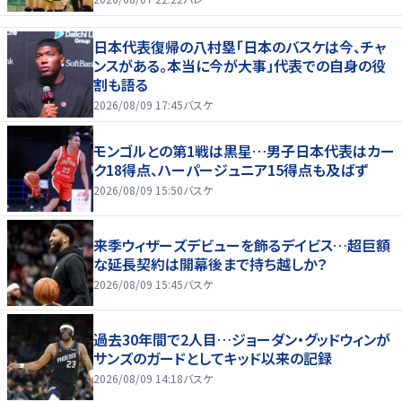
日本代表復帰の八村塁「日本のバスケは今、チャ
ンスがある。本当に今が大事」代表での自身の役
割も語る
2026/08/09 17:45
バスケ
モンゴルとの第1戦は黒星…男子日本代表はカー
ク18得点、ハーパージュニア15得点も及ばず
2026/08/09 15:50
バスケ
来季ウィザーズデビューを飾るデイビス…超巨額
な延長契約は開幕後まで持ち越しか？
2026/08/09 15:45
バスケ
過去30年間で2人目…ジョーダン・グッドウィンが
サンズのガードとしてキッド以来の記録
2026/08/09 14:18
バスケ