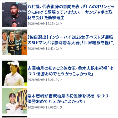
八村塁、代表復帰の意向を表明「ＬＡのオリンピッ
クに向けて頑張っていきたい」 サンジャポの取
材を受けた衝撃理由
2026/08/09 12:15
バスケ
【独自選出】インターハイ2026女子ベスト5「最強
の6thマン」「冷静沈着な大器」「世界経験を糧に」
2026/08/09 11:41
バスケ
吉澤柚月の初Vに全英女王・桑木志帆も祝福「ゆ
づづ 優勝おめでとう かっこよかった」
2026/08/09 17:26
ゴルフ
桑木志帆が吉沢柚月の初優勝を祝福「ゆづづ
優勝おめでとう。かっこよかった」
2026/08/09 17:08
ゴルフ