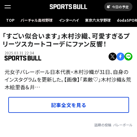
今日の予定
TOP
バーチャル高校野球
インターハイ
東京六大学野球
dodaSPO
（新しいタブ
「すごい似合います」木村沙織、可愛すぎるプ
リーツスカートコーデにファン反響！
2025.03.31 22:34
元女子バレーボール日本代表・木村沙織が31日、自身の
インスタグラムを更新した。【画像】「素敵♡」木村沙織＆荒
木絵里香＆井…
記事全文を見る
話題の投稿
バレーボール