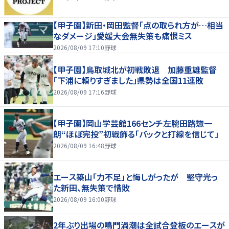
【甲子園】新田・岡田監督「点の取られ方が…相当
なダメージ」愛媛大会無失策も痛恨ミス
2026/08/09 17:10
野球
【甲子園】鳥取城北が初戦敗退 加藤重雄監督
「下浦に頼りすぎました」県勢は全国11連敗
2026/08/09 17:16
野球
【甲子園】岡山学芸館166センチ左腕田路惣一
朗“ほぼ完投”初戦飾る「バックと打線を信じて」
2026/08/09 16:48
野球
エース築山「力不足」と悔しがったが 堅守光っ
た新田、無失策で惜敗
2026/08/09 16:00
野球
2年ぶり出場の鳴門渦潮は全試合登板のエースが