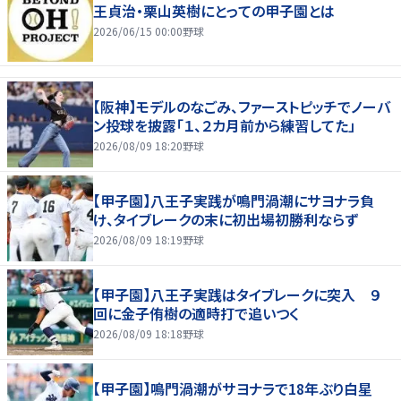
王貞治・栗山英樹にとっての甲子園とは
2026/06/15 00:00
野球
【阪神】モデルのなごみ、ファーストピッチでノーバ
ン投球を披露「１、２カ月前から練習してた」
2026/08/09 18:20
野球
【甲子園】八王子実践が鳴門渦潮にサヨナラ負
け、タイブレークの末に初出場初勝利ならず
2026/08/09 18:19
野球
【甲子園】八王子実践はタイブレークに突入 ９
回に金子侑樹の適時打で追いつく
2026/08/09 18:18
野球
【甲子園】鳴門渦潮がサヨナラで18年ぶり白星