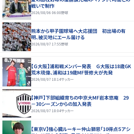
戦いで制作
2026/08/06 06:00
野球
熊本から甲子園球場へ大応援団 初出場の有
明、被災地にエール届ける
2026/08/07 17:55
野球
【Ｇ大阪】浦和戦メンバー発表 Ｇ大阪は18歳GK
荒木琉偉、浦和は19歳MF笹修大が先発
2026/08/07 18:14
サッカー
【神戸】下部組織育ちの中京大MF岩本悠庵 29
－30シーズンからの加入発表
2026/08/07 18:04
サッカー
【東京V】強心臓ルーキー仲山獅恩「10得点５アシ