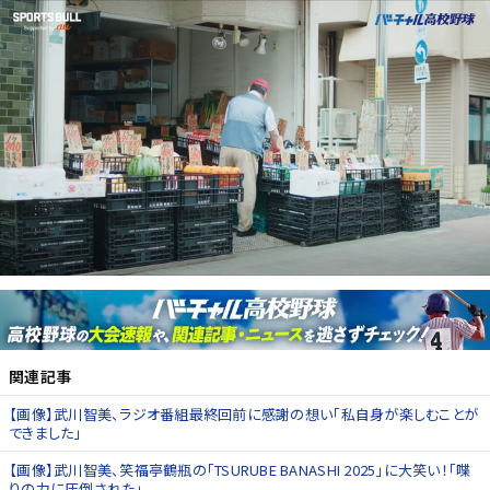
関連記事
【画像】武川智美、ラジオ番組最終回前に感謝の想い「私自身が楽しむことが
できました」
【画像】武川智美、笑福亭鶴瓶の「TSURUBE BANASHI 2025」に大笑い！「喋
りの力に圧倒された」