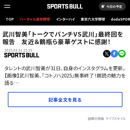
今日の予定
TOP
バーチャル高校野球
インターハイ
東京六大学野球
dodaSPO
（新しいタブ
武川智美「トークでパンチVS武川」最終回を
報告 友近＆鶴瓶ら豪華ゲストに感謝！
2025.03.31 15:25
タレントの武川智美が31日、自身のインスタグラムを更新。
【画像】武川智美、「コトノハ2025」無事終了！朗読の魅力を
語る…
記事全文を見る
話題の投稿
ライフスタイル