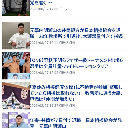
覚を磨く ～
2026/08/07 17:00
ゴルフ
元幕内明瀬山の井筒親方が日本相撲協会を退
職 23年秋場所で引退後、木瀬部屋付きで指導
2026/08/07 18:11
相撲格闘技
【ONE】野杁正明らフェザー級トーナメント出場６
選手は全員計量・ハイドレーションクリア
2026/08/07 18:08
相撲格闘技
「夏休み相撲健康体操」に不動豊が参加「緊張し
ていたら相撲は取れない」 教習所に通う大森、
垣添は「仲間が増えた」
2026/08/07 17:57
相撲格闘技
年寄・井筒が７日付で退職 日本相撲協会が発
表 元幕内明瀬山