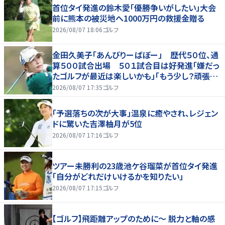
首位タイ発進の鈴木愛「優勝争いがしたい」大会
前に熊本の被災地へ1000万円の救援金贈る
2026/08/07 18:06
ゴルフ
金田久美子「あんびりーばぼー」 歴代５０位、通
算５００試合出場 ５０１試合目は好発進「嫌だっ
たゴルフが最近は楽しいかも」「もう少し？頑張り
たいな」
2026/08/07 17:35
ゴルフ
「予選落ちの次が大事」温泉に癒やされ、レジェン
ドに驚いた吉澤柚月が5位
2026/08/07 17:16
ゴルフ
ツアー未勝利の23歳池ケ谷瑠菜が首位タイ発進
「自分がどれだけいけるかを知りたい」
2026/08/07 17:15
ゴルフ
【ゴルフ】飛距離アップのために～ 脱力と軸の感