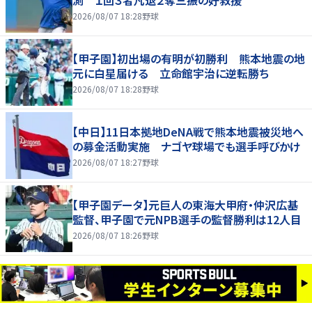
測 １回３者凡退２奪三振の好救援
2026/08/07 18:28
野球
【甲子園】初出場の有明が初勝利 熊本地震の地
元に白星届ける 立命館宇治に逆転勝ち
2026/08/07 18:28
野球
【中日】11日本拠地DeNA戦で熊本地震被災地へ
の募金活動実施 ナゴヤ球場でも選手呼びかけ
2026/08/07 18:27
野球
【甲子園データ】元巨人の東海大甲府・仲沢広基
監督、甲子園で元NPB選手の監督勝利は12人目
2026/08/07 18:26
野球