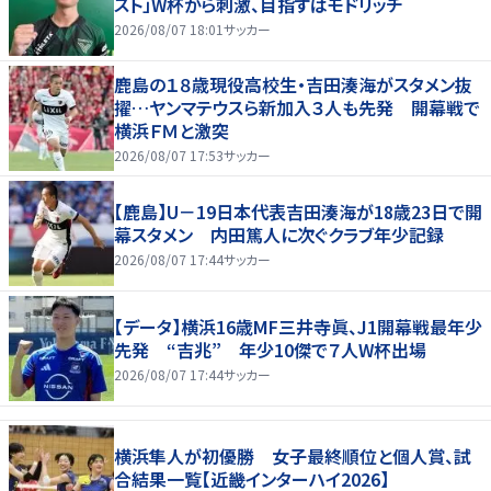
スト」W杯から刺激、目指すはモドリッチ
2026/08/07 18:01
サッカー
鹿島の１８歳現役高校生・吉田湊海がスタメン抜
擢…ヤンマテウスら新加入３人も先発 開幕戦で
横浜ＦＭと激突
2026/08/07 17:53
サッカー
【鹿島】U－19日本代表吉田湊海が18歳23日で開
幕スタメン 内田篤人に次ぐクラブ年少記録
2026/08/07 17:44
サッカー
【データ】横浜16歳MF三井寺眞、J1開幕戦最年少
先発 “吉兆” 年少10傑で７人W杯出場
2026/08/07 17:44
サッカー
横浜隼人が初優勝 女子最終順位と個人賞、試
合結果一覧【近畿インターハイ2026】