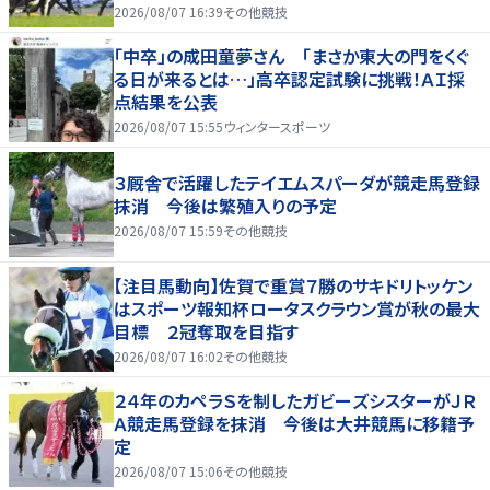
2026/08/07 16:39
その他競技
「中卒」の成田童夢さん 「まさか東大の門をくぐ
る日が来るとは…」高卒認定試験に挑戦！ＡＩ採
点結果を公表
2026/08/07 15:55
ウィンタースポーツ
３厩舎で活躍したテイエムスパーダが競走馬登録
抹消 今後は繁殖入りの予定
2026/08/07 15:59
その他競技
【注目馬動向】佐賀で重賞７勝のサキドリトッケン
はスポーツ報知杯ロータスクラウン賞が秋の最大
目標 ２冠奪取を目指す
2026/08/07 16:02
その他競技
２４年のカペラＳを制したガビーズシスターがＪＲ
Ａ競走馬登録を抹消 今後は大井競馬に移籍予
定
2026/08/07 15:06
その他競技