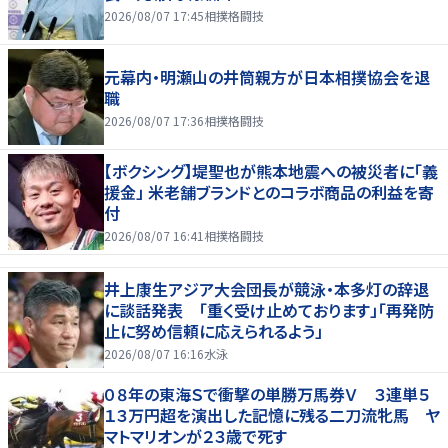
2026/08/07 17:45
相撲格闘技
元幕内・明瀬山の井筒親方が日本相撲協会を退
職
2026/08/07 17:36
相撲格闘技
【ボクシング】堤聖也が熊本地震への被災者に「義
援金」 米老舗ブランドとのコラボ商品の利益を寄
付
2026/08/07 16:41
相撲格闘技
井上康生アジア大会団長が競泳・本多灯の辞退
に談話発表 「重く受け止めております」「再発防
止に努め信頼に応えられるよう」
2026/08/07 16:16
水泳
０８年の東海Ｓで衝撃の単勝万馬券Ｖ ３連単５
１３万円超を演出した記憶に残る二刀流牝馬 ヤ
マトマリオンが２３歳で死す