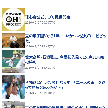
球心会公式アプリ提供開始！
2026/05/27 00:00
野球
夏の甲子園Vから1年…“いかつい近影”に「ビビっ
た」
2026/08/07 16:46
野球
健大高崎・石垣聡志、今夏初先発で1失点11Ｋ完
投勝利
2026/08/07 16:41
野球
八幡商15年ぶり勝利ならず 「エースの田上を送
って勝負と思ったが…」
2026/07/02 00:00
野球
夏の高校野球の優勝旗先端のペナント、時間との