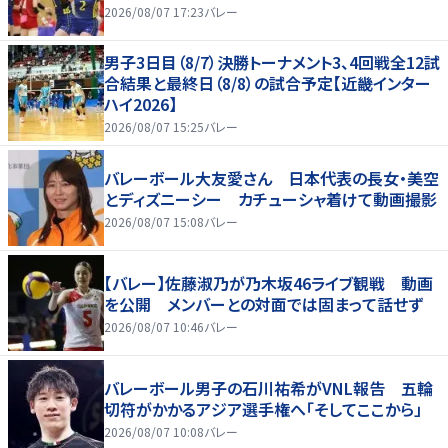
2026/08/07 17:23
バレー
男子3日目（8/7）決勝トーナメント3、4回戦全12試
合結果と最終日（8/8）の試合予定【近畿インター
ハイ2026】
2026/08/07 15:25
バレー
バレーボール大友愛さん 日本代表の長女・美空
とディズニーシー カチューシャ着けて動画撮影
2026/08/07 15:08
バレー
【バレー】佐藤淑乃が乃木坂46ライブ観戦 動画
を公開 メンバーとの対面では固まって話せず
2026/08/07 10:46
バレー
バレーボール男子の石川祐希がVNL報告 五輪
切符がかかるアジア選手権へ「そしてここから」
2026/08/07 10:08
バレー