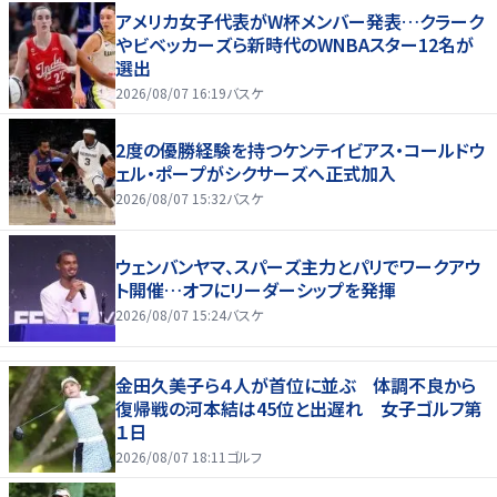
アメリカ女子代表がW杯メンバー発表…クラーク
やビベッカーズら新時代のWNBAスター12名が
選出
2026/08/07 16:19
バスケ
2度の優勝経験を持つケンテイビアス・コールドウ
ェル・ポープがシクサーズへ正式加入
2026/08/07 15:32
バスケ
ウェンバンヤマ、スパーズ主力とパリでワークアウ
ト開催…オフにリーダーシップを発揮
2026/08/07 15:24
バスケ
金田久美子ら４人が首位に並ぶ 体調不良から
復帰戦の河本結は45位と出遅れ 女子ゴルフ第
１日
2026/08/07 18:11
ゴルフ