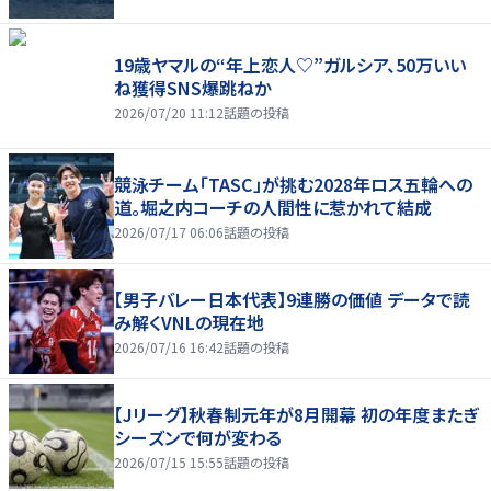
19歳ヤマルの“年上恋人♡”ガルシア、50万いい
ね獲得SNS爆跳ねか
2026/07/20 11:12
話題の投稿
競泳チーム「TASC」が挑む2028年ロス五輪への
道。堀之内コーチの人間性に惹かれて結成
2026/07/17 06:06
話題の投稿
【男子バレー日本代表】9連勝の価値 データで読
み解くVNLの現在地
2026/07/16 16:42
話題の投稿
【Jリーグ】秋春制元年が8月開幕 初の年度またぎ
シーズンで何が変わる
2026/07/15 15:55
話題の投稿