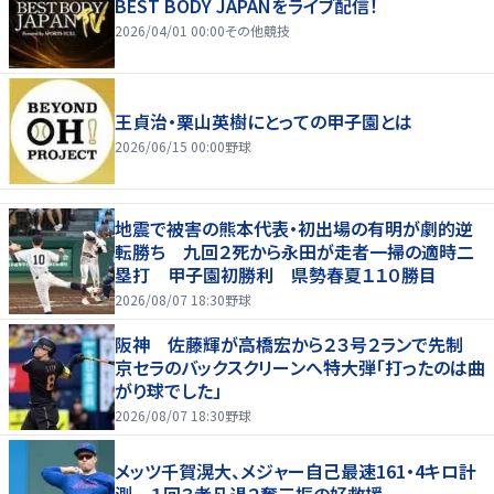
BEST BODY JAPANをライブ配信！
2026/04/01 00:00
その他競技
王貞治・栗山英樹にとっての甲子園とは
2026/06/15 00:00
野球
地震で被害の熊本代表・初出場の有明が劇的逆
転勝ち 九回２死から永田が走者一掃の適時二
塁打 甲子園初勝利 県勢春夏１１０勝目
2026/08/07 18:30
野球
阪神 佐藤輝が高橋宏から２３号２ランで先制
京セラのバックスクリーンへ特大弾「打ったのは曲
がり球でした」
2026/08/07 18:30
野球
メッツ千賀滉大、メジャー自己最速161・4キロ計