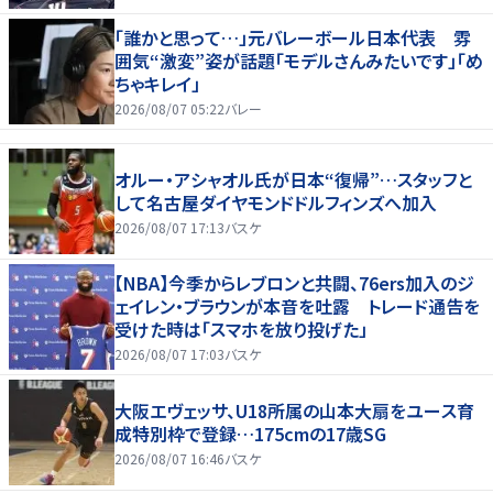
「誰かと思って…」元バレーボール日本代表 雰
囲気“激変”姿が話題「モデルさんみたいです」「め
ちゃキレイ」
2026/08/07 05:22
バレー
オルー・アシャオル氏が日本“復帰”…スタッフと
して名古屋ダイヤモンドドルフィンズへ加入
2026/08/07 17:13
バスケ
【NBA】今季からレブロンと共闘、76ers加入のジ
ェイレン・ブラウンが本音を吐露 トレード通告を
受けた時は「スマホを放り投げた」
2026/08/07 17:03
バスケ
大阪エヴェッサ、U18所属の山本大扇をユース育
成特別枠で登録…175cmの17歳SG
2026/08/07 16:46
バスケ