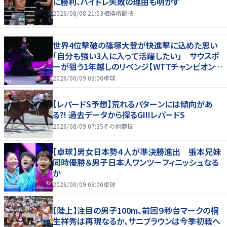
に勝利、ハイドレ失敗の理由も明かす
2026/08/08 21:03
相撲格闘技
世界4位撃破の篠塚大登が快進撃に込めた思い
「自分も強い3人に入って活躍したい」 サウスポ
ーが狙う1年越しのリベンジ【WTTチャンピオンズ
横浜2026】
2026/08/09 08:00
卓球
【レパードS予想】荒れるパターンには傾向があ
る?! 過去データから探るGIIIレパードS
2026/08/09 07:35
その他競技
【卓球】男女日本勢４人が準決勝進出 張本兄妹
同時優勝＆男子日本人ワンツーフィニッシュなる
か
2026/08/09 08:00
卓球
【陸上】注目の男子100m、前回９秒台マークの桐
生祥秀は再現なるか、サニブラウンは今季初戦へ