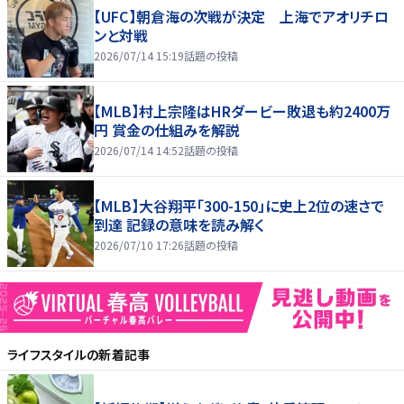
【UFC】朝倉海の次戦が決定 上海でアオリチロ
ンと対戦
2026/07/14 15:19
話題の投稿
【MLB】村上宗隆はHRダービー敗退も約2400万
円 賞金の仕組みを解説
2026/07/14 14:52
話題の投稿
【MLB】大谷翔平「300-150」に史上2位の速さで
到達 記録の意味を読み解く
2026/07/10 17:26
話題の投稿
ライフスタイル
の新着記事