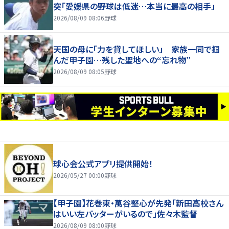
突「愛媛県の野球は低迷…本当に最高の相手」
2026/08/09 08:06
野球
天国の母に「力を貸してほしい」 家族一同で掴
んだ甲子園…残した聖地への“忘れ物”
2026/08/09 08:05
野球
球心会公式アプリ提供開始！
2026/05/27 00:00
野球
【甲子園】花巻東・萬谷堅心が先発「新田高校さん
はいい左バッターがいるので」佐々木監督
2026/08/09 08:00
野球