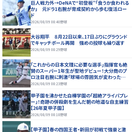
巨人戦力外→DeNAで“初登板”「食うか食われる
か」 元ドラ1右腕が育成契約から歩む復活ロー
ド
2026/08/09 08:40
野球
大谷翔平 ８月22日以来、17日ぶりにグラウンド
でキャッチボール再開 強めの投球も繰り返す
2026/08/09 08:29
野球
｢これからの日本文理に必要な選手｣指揮官も絶
賛のスーパー1年生が聖地デビュー！大分商のプ
ロ注目右腕に刺激｢球場の雰囲気が変わった…｣
【26年夏甲子園】
2026/08/09 08:23
野球
甲子園を沸かせた白樺学園の「超絶アライバプレ
ー」！奇跡の併殺劇を生んだ朝の地道な自主練習
【26年夏甲子園】
2026/08/09 08:18
野球
【甲子園】春の四国王者・新田が初戦で強豪と激