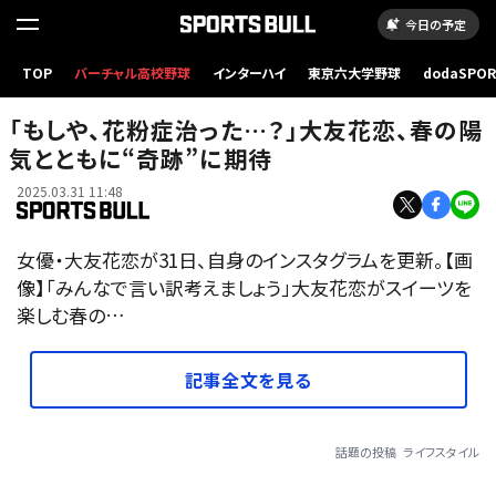
今日の予定
TOP
バーチャル高校野球
インターハイ
東京六大学野球
dodaSPO
（新しいタブ
「もしや、花粉症治った…？」大友花恋、春の陽
気とともに“奇跡”に期待
2025.03.31 11:48
女優・大友花恋が31日、自身のインスタグラムを更新。【画
像】「みんなで言い訳考えましょう」大友花恋がスイーツを
楽しむ春の…
記事全文を見る
話題の投稿
ライフスタイル