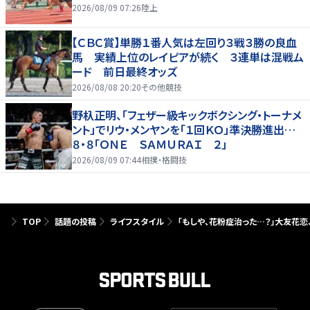
2026/08/09 07:26
陸上
【ＣＢＣ賞】単勝１番人気は左回り３戦３勝の良血
馬 実績上位のレイピアが続く ３連単は混戦ム
ード 前日最終オッズ
2026/08/08 20:20
その他競技
野杁正明、「フェザー級キックボクシング・トーナメ
ント」でリウ・メンヤンを「１回ＫＯ」準決勝進出…
８・８「ＯＮＥ ＳＡＭＵＲＡＩ ２」
2026/08/09 07:44
相撲・格闘技
TOP
話題の投稿
ライフスタイル
「もしや、花粉症治った…？」大友花恋