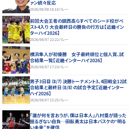
ァン続々反応
2026/08/08 16:10
バレー
前回大会王者の鎮西高らすべてのシード校がベ
スト4入り 大会最終日の勝負の行方は【近畿イン
ターハイ2026】
2026/08/07 22:22
バレー
横浜隼人が初優勝 女子最終順位と個人賞、試
合結果一覧【近畿インターハイ2026】
2026/08/07 17:23
バレー
男子3日目（8/7）決勝トーナメント3、4回戦全12試
合結果と最終日（8/8）の試合予定【近畿インター
ハイ2026】
2026/08/07 15:25
バレー
「誰が何を言おうが、僕は日本人」八村塁が語った
揺るぎない自負…田臥勇太は日本バスケの“明る
い未来”を確信