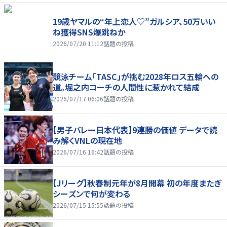
19歳ヤマルの“年上恋人♡”ガルシア、50万いい
ね獲得SNS爆跳ねか
2026/07/20 11:12
話題の投稿
競泳チーム「TASC」が挑む2028年ロス五輪への
道。堀之内コーチの人間性に惹かれて結成
2026/07/17 06:06
話題の投稿
【男子バレー日本代表】9連勝の価値 データで読
み解くVNLの現在地
2026/07/16 16:42
話題の投稿
【Jリーグ】秋春制元年が8月開幕 初の年度またぎ
シーズンで何が変わる
2026/07/15 15:55
話題の投稿