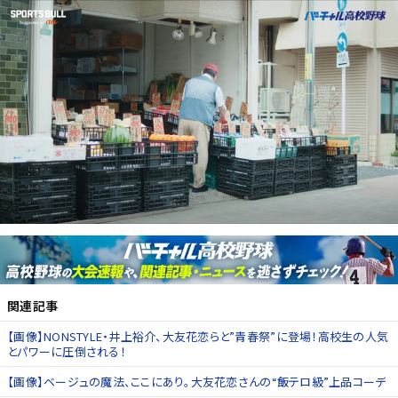
関連記事
【画像】NONSTYLE・井上裕介、大友花恋らと”青春祭”に登場！高校生の人気
とパワーに圧倒される！
【画像】ベージュの魔法、ここにあり。大友花恋さんの“飯テロ級”上品コーデ