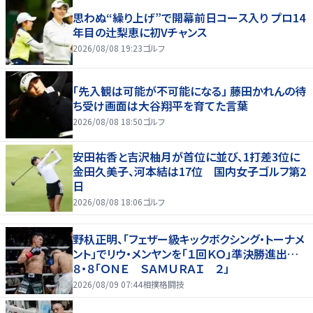
思わぬ“繰り上げ”で開幕前日コース入り プロ14
年目の辻梨恵に初Vチャンス
2026/08/08 19:23
ゴルフ
「先入観は可能が不可能になる」 藤田かれんの待
ち受け画面は大谷翔平を育てた言葉
2026/08/08 18:50
ゴルフ
安田祐香と吉沢柚月が首位に並び、1打差3位に
金田久美子、河本結は17位 国内女子ゴルフ第2
日
2026/08/08 18:06
ゴルフ
野杁正明、「フェザー級キックボクシング・トーナメ
ント」でリウ・メンヤンを「１回ＫＯ」準決勝進出…
８・８「ＯＮＥ ＳＡＭＵＲＡＩ ２」
2026/08/09 07:44
相撲格闘技