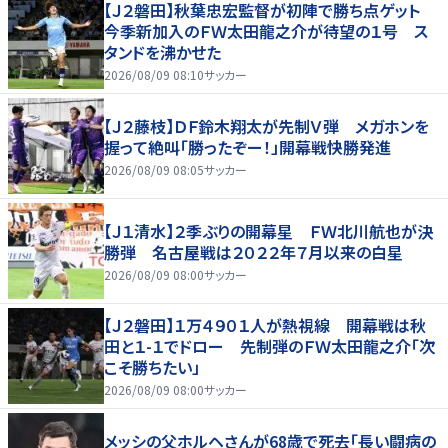
【Ｊ２磐田】秋葉忠宏監督が初陣で勝ち点ゲット
今季新加入のＦＷ太田龍之介が待望の１号 ス
タンドを沸かせた
2026/08/09 08:10
サッカー
【Ｊ２藤枝】ＤＦ鈴木翔太が先制Ｖ弾 メガホンを
握って絶叫「勝ったぞー！」開幕戦快勝発進
2026/08/09 08:05
サッカー
【Ｊ１清水】２季ぶりの開幕星 ＦＷ北川航也が決
勝弾 名古屋戦は２０２２年７月以来の白星
2026/08/09 08:00
サッカー
【Ｊ２磐田】１万４９０１人が熱視線 開幕戦は秋
田と１-１でドロー 先制弾のＦＷ太田龍之介「次
こそ勝ちたい」
2026/08/09 08:00
サッカー
メッシの父ホルヘさんが68歳で死去「長い闘病の