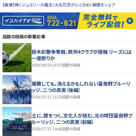
【画像】輝くジュエリーの魔法！大友花恋が心ときめく瞬間をシェア
話題の投稿
の新着記事
鈴木彩艶争奪戦、欧州4クラブが接触 リーズには
一度断りか
2026/08/04 20:37
話題の投稿
優勝しても、消えるかもしれない――富良野ブルーリ
ッジ、二つの真実（後編）
2026/07/21 15:25
話題の投稿
土に、膝をつく。文化人が挑む、北の球団――富良野ブ
ルーリッジ、二つの真実（前編）
2026/07/21 14:48
話題の投稿