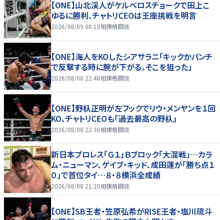
【ONE】山北渓人がケルベロスチョークで田上こ
ゆるに勝利、チャトリCEOは王座挑戦を明言
2026/08/09 00:18
相撲格闘技
【ONE】海人をKOしたシアサラニ「キックかパンチ
で反撃する時に腕が下がる。そこを狙った」
2026/08/08 22:48
相撲格闘技
【ONE】野杁正明が左フックでリウ・メンヤンを１回
KO、チャトリCEOも「過去最高の野杁」
2026/08/08 22:36
相撲格闘技
新日本プロレス「Ｇ１」Ｂブロック「大混戦」…カラ
ム・ニューマン、ゲイブ・キッド、成田蓮が「勝ち点１
０」で首位タイ…８・８横浜全成績
2026/08/08 21:20
相撲格闘技
【ONE】SB王者・笠原弘希がRISE王者・塩川琉斗