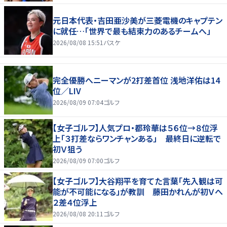
元日本代表・吉田亜沙美が三菱電機のキャプテン
に就任…「世界で最も結束力のあるチームへ」
2026/08/08 15:51
バスケ
完全優勝へニーマンが2打差首位 浅地洋佑は14
位／LIV
2026/08/09 07:04
ゴルフ
【女子ゴルフ】人気プロ・都玲華は５６位→８位浮
上「３打差ならワンチャンある」 最終日に逆転で
初Ｖ狙う
2026/08/09 07:00
ゴルフ
【女子ゴルフ】大谷翔平を育てた言葉「先入観は可
能が不可能になる」が教訓 藤田かれんが初Ｖへ
２差４位浮上
2026/08/08 20:11
ゴルフ