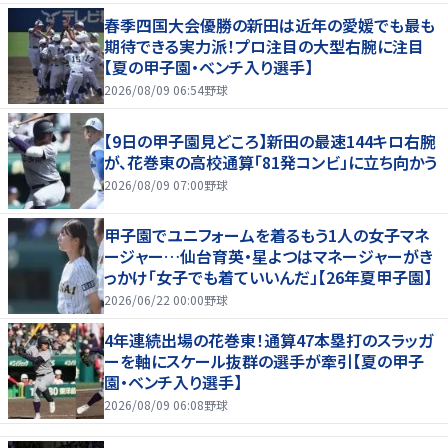
春季四国大会優勝の新田は近年の愛媛でも最も
期待できる実力派！プロ注目の大型右腕に注目
【夏の甲子園・ベンチ入り選手】
2026/08/09 06:54
野球
【9日の甲子園見どころ】新田の最速144キロ右腕
が、花巻東の高校通算「81発コンビ」に立ち向かう
2026/08/09 07:00
野球
甲子園でユニフォームを着るもう1人の女子マネ
ージャー…仙台育英・星よつはマネージャーがき
っかけ「女子でも着ていいんだ」【26年夏甲子園】
2026/06/22 00:00
野球
4年連続出場の花巻東！通算47本塁打のスラッガ
ーを軸にスケール抜群の選手が牽引【夏の甲子
園・ベンチ入り選手】
2026/08/09 06:08
野球