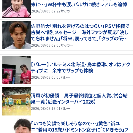
末に…」Ｗ杯中も涙、バルサに続きレアルも追悼
2026/08/09 07:27
サッカー
佐野航大「別れを告げるのはつらい」ＰＳＶ移籍で
古巣へ惜別メッセージ 海外ファンが反応「決し
て忘れません」「将来、戻ってきて」「クラブの伝説
です」
2026/08/09 07:05
サッカー
【バレー】アルテミス北海道・鳥本香琳、オフはアク
ティブに 余市でサップも体験
2026/08/09 06:00
バレー
清風が初優勝 男子最終順位と個人賞、試合結
果一覧【近畿インターハイ2026】
2026/08/08 18:01
バレー
「いつも笑顔で楽しそうなので…」黄色“新ユ
ニ”着用の19歳バドミントン女子に「CMきそう」フ